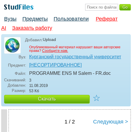
Вузы
Предметы
Пользователи
Реферат
AI
Заказать работу
Upload
Добавил:
Опубликованный материал нарушает ваши авторские
права?
Сообщите нам.
Курганский государственный университет
Вуз:
[НЕСОРТИРОВАННОЕ]
Предмет:
PROGRAMME ENS M Salem - FR
.doc
Файл:
Скачиваний:
3
Добавлен:
11.08.2019
Размер:
53 Кб
☆
Скачать
1 / 2
Следующая >