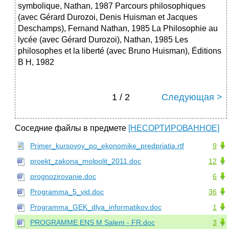
symbolique, Nathan, 1987 Parcours philosophiques
(avec Gérard Durozoi, Denis Huisman et Jacques
Deschamps), Fernand Nathan, 1985 La Philosophie au
lycée (avec Gérard Durozoi), Nathan, 1985 Les
philosophes et la liberté (avec Bruno Huisman), Éditions
B H, 1982
1 / 2
Следующая >
Соседние файлы в предмете
[НЕСОРТИРОВАННОЕ]
Primer_kursovoy_po_ekonomike_predpriatia.rtf
9
proekt_zakona_molpolit_2011.doc
12
prognozirovanie.doc
6
Programma_5_vid.doc
36
Programma_GEK_dlya_informatikov.doc
1
PROGRAMME ENS M Salem - FR.doc
3