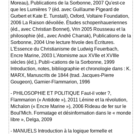
Moreau), Publications de la Sorbonne, 2007 Qu'est-ce
que les Lumières ? (éd. avec Guillaume Pigeard de
Gurbert et Kate E. Tunstall), Oxford, Voltaire Foundation,
2006 La Raison dévoilée. Études schopenhaueriennes
(éd., avec Christian Bonnet), Vrin 2005 Rousseau et la
philosophie (éd., avec André Charrak), Publications de la
Sorbonne, 2004 Une lecture frivole des Écritures.
L'Essence du Christianisme de Ludwig Feuerbach,
Encre Marine, 2003 L'Atomisme aux XVIIe et XVIIIe
siècles (éd.), Publi¬cations de la Sorbonne, 1999
Introduction, notes, bibliographie et chronologie dans : K.
MARX, Manuscrits de 1844 (trad. Jacques-Pierre
Gougeon), Garnier-Flammarion, 1996
- PHILOSOPHIE ET POLITIQUE Faut-il voter ?,
Flammarion (« Antidote »), 2011 Lénine et la révolution,
Michalon (« Encre Marine »), 2006 Rideau de fer sur le
Boul'Mich. Formatage et désinformation dans le « monde
libre », Delga, 2009
- MANUELS Introduction à la logique formelle et