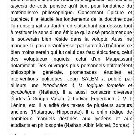
disjecta
de cette pensée qu'il tient pour fondatrice du
matérialisme philosophique. Concernant Épicure et
Lucrèce, il a étudié les fondements de la doctrine que
l'on enseignait au Jardin, en s'attachant par-dessus tout
à restituer le sens d'une éthique qui a osé proclamer que
le souverain bien réside dans la volupté. Aussi ne
manque-t-il pas de s'intéresser par surcroît à l'hédonisme
bien moins serein qui fut celui des faux épicuriens, celui
des voluptueux inquiets, celui d'un Maupassant
notamment. Des ouvrages plus personnels entremêlent
philosophie générale, promenades érudites et
interventions politiques. Jean SALEM a publié par
ailleurs une
Introduction à la logique formelle et
symbolique
(Nathan). Il a aussi consacré diverses
études à Giorgio Vasari, à Ludwig Feuerbach, à V. I.
Lénine, etc. Il a édité des textes de plusieurs auteurs
anciens (Plutarque, Hippocrate). Il a enfin rédigé de
nombreux manuels destinés aux lycéens et aux
étudiants en philosophie (Nathan, Albin Michel, Bordas).