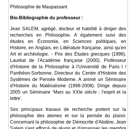
Philosophie de Maupassant
Bio-Bibliographie du professeur :
Jean SALEM, agrégé, docteur et habilité à diriger des
recherches en Philosophie. A également suivi des
études en Économie, en Sciences politiques, en
Histoire, en Anglais, en Littérature française, ainsi qu'en
Art et archéologie. - Prix des Études grecques (1996).
Lauréat de l'Académie française (2000). Professeur
d'Histoire de la Philosophie à l'Université de Paris I /
Panthéon-Sorbonne. Directeur du Centre d'Histoire des
Systèmes de Pensée Moderne. A animé un Séminaire
d'Histoire du Matérialisme (1998-2008). Dirige depuis
2005 un Séminaire ‘Marx au XXIe siècle : l'esprit et la
lettre'.
Ses principaux travaux de recherche portent sur la
philosophie des atomes et sur la pensée du plaisir.
Concernant la philosophie de Démocrite d'Abdère, Jean
Salem s'est efforcé de réunir et d'organiser les
membra