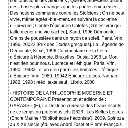
contradictions des Stoïciens ; Que les Stoï¬ciens disent
des choses plus étranges que les poètes eux-mêmes ;
Des notions communes contre les Stoïciens ; On ne peut
vivre, même agréa¬ble¬ment, en suivant la doc¬trine
d'Épi¬cure ; Contre l'épicurien Colotès ; S'il est vrai qu'il
faille mener une vie cachée], Sand, 1996 Démocrite.
Grains de poussière dans un rayon de soleil, Paris, Vrin,
1996, 20022 [Prix des Études grecques]. La Légende de
Démocrite, Kimé, 1996 Commentaire de la Lettre
d'Épicure à Hérodote, Bruxelles, Ousia, 1993 La Mort
n'est rien pour nous. Lucrèce et l'éthique, Paris, Vrin,
1990, 19982 Tel un dieu parmi les hommes. L'éthique
d'Épicure, Vrin, 1989, 19942 Épicure. Lettres, Nathan,
1982, 1998 ; rééd. texte seul : Librio, 2000
- HISTOIRE DE LA PHILOSOPHIE MODERNE ET
CONTEMPORAINE Présentation et édition de :
GARASSE (F.), La Doctrine curieuse des beaux esprits
de ce temps ou prétendus tels [1623], Les Belles Lettres
(Encre Marine / ‘Bibliothèque hédoniste'), 2009. Spinoza
au XIXe siècle (éd. avec André Tosel et Pierre-François