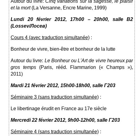
Autour du livre:
Cinq variations sur la sagesse, le plaisir
et la mort
(La Versanne, Encre Marine, 1999)
Lundi 20
février 2012
,
17h00 – 20h00, salle
В
2
(Lossev/
Лосев
)
Cours 4 (avec traduction simultanée)
:
Bonheur de vivre, bien-être et bonheur de la lutte
Autour du livre:
Le Bonheur ou L'Art de vivre heureux par
gros temps
(Paris, rééd. Flammarion (« Champs »),
2011)
Mardi
21
février 2012
, 15h00-18h00, salle
Г203
Séminaire 3 (sans traduction simultanée)
:
Le libertinage érudit en France au 17e siècle
Mercredi 22
février
2012, 9h00-12h00, salle
Г203
Séminaire 4 (sans traduction simultanée)
: