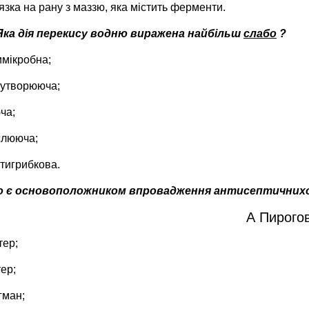
язка на рану з маззю, яка містить ферменти.
Яка дія перекису водню виражена найбільш
слабо
?
мікробна;
утворююча;
ча;
слююча;
тигрибкова.
 є основоположником впровадження антисептичнихо за
А Пирогов
тер;
тер;
ман;