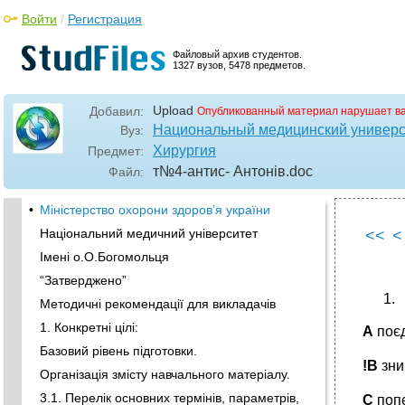
Войти
/
Регистрация
Файловый архив студентов.
1327 вузов, 5478 предметов.
Upload
Добавил:
Опубликованный материал нарушает в
Национальный медицинский универси
Вуз:
Хирургия
Предмет:
т№4-антис- Антонів
.doc
Файл:
•
Міністерство охорони здоров’я україни
Національний медичний університет
<<
<
Імені о.О.Богомольця
“Затверджено”
Методичні рекомендації для викладачів
1. Конкретні цілі:
А
поє
Базовий рівень підготовки.
!В
зни
Організація змісту навчального матеріалу.
3.1. Перелік основних термінів, параметрів,
С
поп