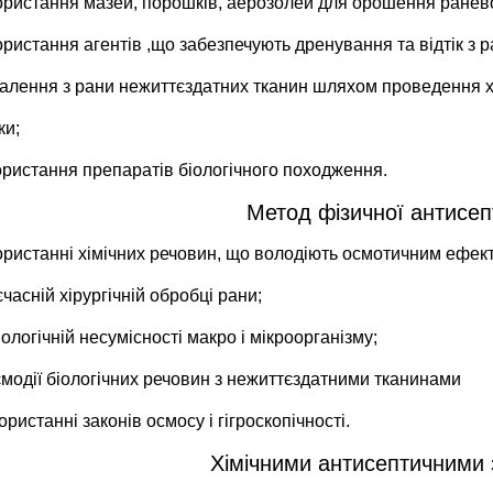
ристання мазей, порошків, аерозолей для орошення ранево
ристання агентів ,що забезпечують дренування та відтік з р
алення з рани нежиттєздатних тканин шляхом проведення хі
ки;
ристання препаратів біологічного походження.
Метод фізичної антисеп
ористанні хімічних речовин, що володіють осмотичним ефект
часній хірургічній обробці рани;
ологічній несумісності макро і мікроорганізму;
ємодії біологічних речовин з нежиттєздатними тканинами
ористанні законів осмосу і гігроскопічності.
Хімічними антисептичними 