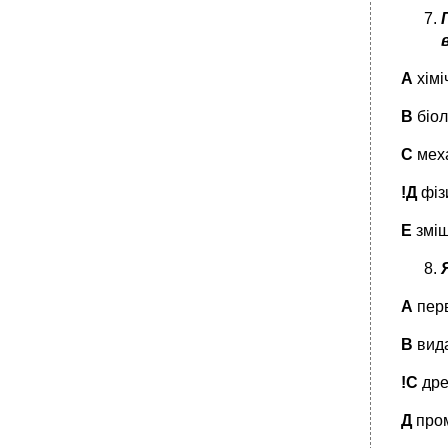
А
хімі
В
біол
С
меха
!Д
фіз
Е
зміш
А
перв
В
вида
!С
дре
Д
пром