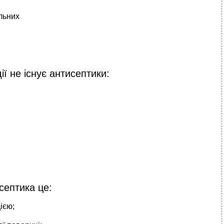
льних
ії не існує антисептики:
септика це:
ією;