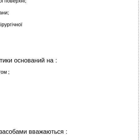
ї поверхні;
ани;
рургічної
тики оснований на :
ом ;
засобами вважаються :