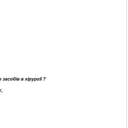
собів в хірургії ?
;