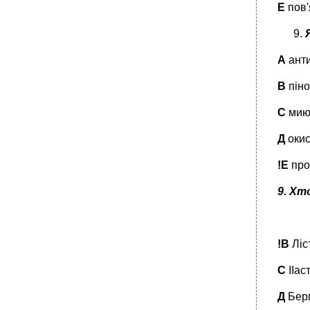
Е
пов'
А
анти
В
піно
С
мию
Д
оки
!Е
про
9.
Хто
!В
Ліс
С
ІІас
Д
Берг