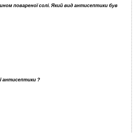
ином повареної солі. Який
вид антисептики був
ої антисептики ?