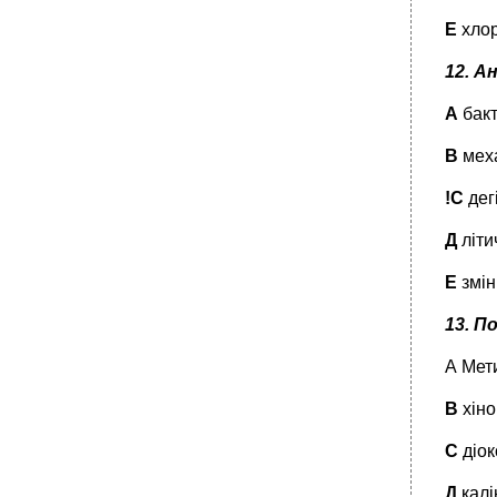
Е
хлор
12.
Ан
А
бакт
В
меха
!С
дегі
Д
літи
Е
змін
13. П
А Мет
В
хіно
С
діок
Д
калі