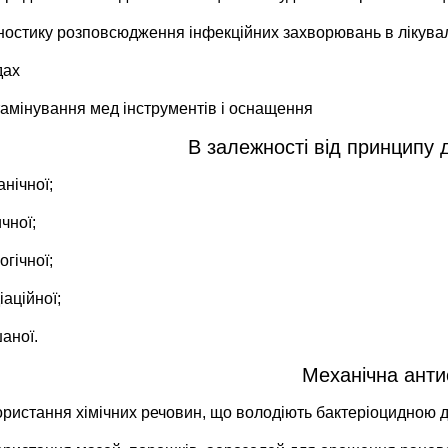
гностику розповсюдження інфекційних захворювань в лікува
дах
тамінування мед інструментів і оснащення
В залежності від принципу д
нічної;
чної;
огічної;
аційної;
аної.
Механічна анти
ристання хімічних речовин, що володіють бактеріоцидною д