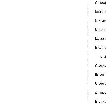
А
нео
бікте
В хімі
С
засо
!Д
реч
Е
Орга
А
окис
!В
ант
С
орга
Д
гігр
Е
спир