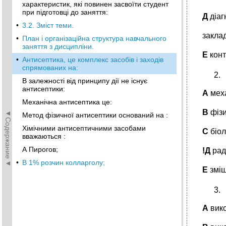
характеристик, які повинен засвоїти студент
при підготовці до заняття:
Д
діа
•
3.2. Зміст теми.
закла
•
План і організаційна структура навчального
заняття з дисципліни.
Е
кон
•
Антисептика, це комплекс засобів і заходів
спрямованих на:
В залежності від принципу дії не існує
антисептики:
А
меха
Механічна антисептика це:
В
фізи
◄Содержание◄
Метод фізичної антисептики оснований на :
Хімічними антисептичними засобами
С
біол
вважаються :
А Пирогов;
!Д
раді
•
В 1% розчин колларголу;
Е
зміш
А
вико