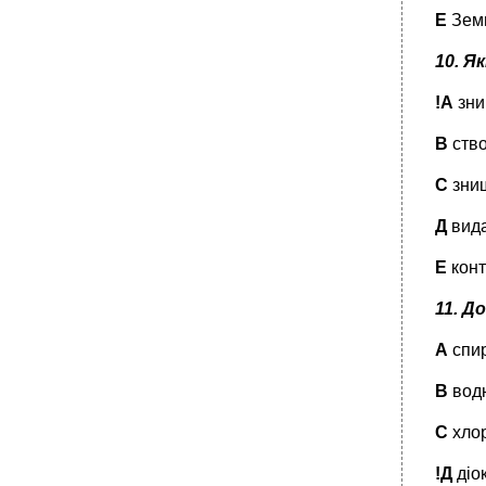
Е
Зем
10. Я
!А
зни
В
ство
С
знищ
Д
вида
Е
конт
11.
До
А
спир
В
водн
С
хлор
!Д
діо