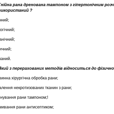
Гнійна рана дренована тампоном з гіпертонічним розч
використаний ?
чний;
огічний;
нічний;
ичний;
аний.
Який з перерахованих методів відноситься до фізичн
инна хірургічна обробка рани;
лення некротизованих тканин з рани;
нування рани тампоном;!
ивання рани антисептиком;