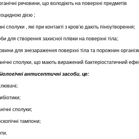
рганічні речовини, що володіють на поверхні предметів
ріоцидною дією
;
чні сполуки , які при контакті з кров'ю дають піноутворення;
би для створення захисної плівки на поверхні тіла;
овини для знезараження поверхні тіла та порожнин організм
нічні сполуки, що мають виражений бактеріостатичний ефек
Біологічні антисептичні засоби, це:
лювачі;
ибіотики;
нічні сполуки;
оскопічні тампони;
ти.