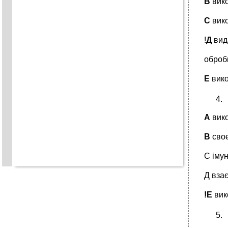
В
вико
С
вико
!
Д
вид
оброб
Е
вико
А
вик
В
своє
С імун
Д вза
!Е
вик