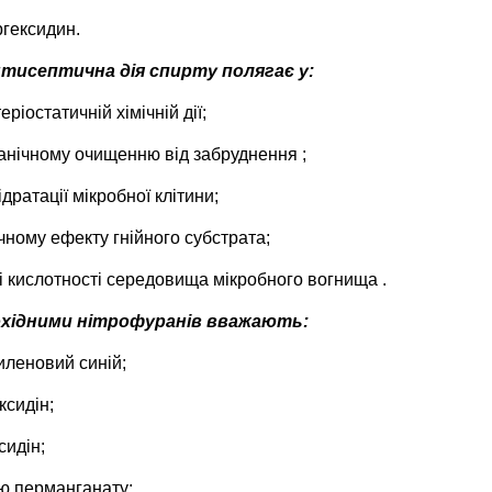
гексидин.
тисептична дія спирту полягає у:
еріостатичній хімічній дії;
нічному очищенню від забруднення ;
дратації мікробної клітини;
чному ефекту гнійного субстрата;
і кислотності середовища мікробного вогнища .
охідними нітрофуранів вважають:
иленовий синій;
ксидін;
сидін;
ю перманганату;