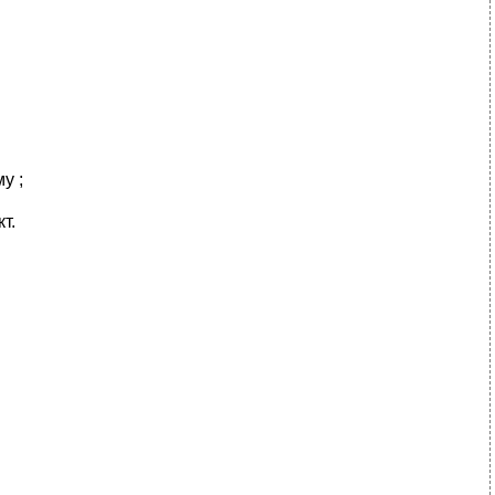
у ;
т.