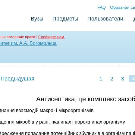
FAQ
Обратная св
Вузы
Предметы
Пользователи
аши авторские права?
Сообщите нам.
тет им. А.А. Богомольца
 Предыдущая
1
2
3
4
Антисептика, це комплекс засоб
днання взаємодій макро- і мікроорганізмів
щення мікробів у рані, тканинах і порожнинах організму
ередження попадання потенційних збудників в організм пац