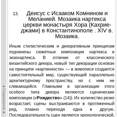
Деисус с Исааком Комнином и
Меланией. Мозаика нартекса
церкви монастыря Хора (Кахрие-
джами) в Константинополе . XIV в.
Мозаика.
Иным стилистическим и декоративным принципам
подчинены сюжетные композиции нартекса и
экзонартекса. В отличие от классического
византийского декора, новый тип декорации основан
на принципе «картинности» — в живописи создается
самостоятельный мир, существующий параллельно
архитектурному пространству, но с ним не
►Содержание►
сливающийся. Главными в организации этого
особого типа декора являются сценические
композиции («
Рождество
» (14)). Их количество резко
возрастает, сцены выстраиваются в протяженный
ряд, плавно переходя одна в другую.
Последовательность сцен является хронологической,