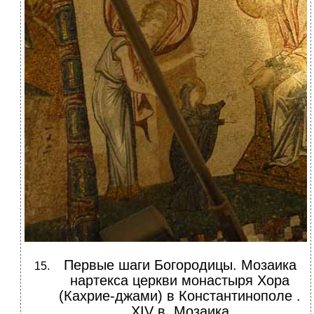
Первые шаги Богородицы. Мозаика
нартекса церкви монастыря Хора
(Кахрие-джами) в Константинополе .
XIV в. Мозаика