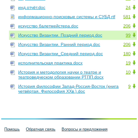
инд.отчёт.doc
24
информационно-поисковые системы и СУБД.rtf
581
искусство балетмейстера.doc
206
Искусство Византии. Поздний период.doc
99
Искусство Византии. Ранний период.doc
206
Искусство Византии_Средний период.doc
180
исполнительская практика.docx
19
История и методология науки о театре и
10
театроведческом образовании РТПП.docx
История философии Запад-Россия-Восток (книга
9
четвёртая. Философия XXв.).doc
Помощь
Обратная связь
Вопросы и предложения