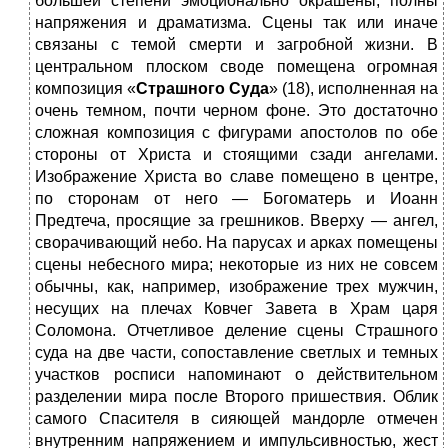
большей степени эмоционально окрашены, полны
напряжения и драматизма. Сцены так или иначе
связаны с темой смерти и загробной жизни. В
центральном плоском своде помещена огромная
композиция «
Страшного Суда
» (18), исполненная на
очень темном, почти черном фоне. Это достаточно
сложная композиция с фигурами апостолов по обе
стороны от Христа и стоящими сзади ангелами.
Изображение Христа во славе помещено в центре,
по сторонам от него — Богоматерь и Иоанн
Предтеча, просящие за грешников. Вверху — ангел,
сворачивающий небо. На парусах и арках помещены
сцены небесного мира; некоторые из них не совсем
обычны, как, например, изображение трех мужчин,
несущих на плечах Ковчег Завета в Храм царя
Соломона. Отчетливое деление сцены Страшного
суда на две части, сопоставление светлых и темных
участков росписи напоминают о действительном
разделении мира после Второго пришествия. Облик
самого Спасителя в сияющей мандорле отмечен
внутренним напряжением и импульсивностью, жест