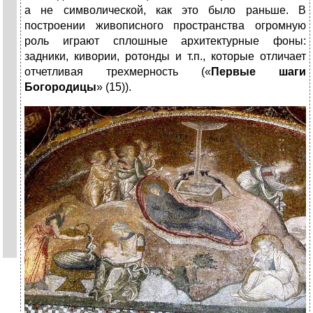
а не символической, как это было раньше. В
построении живописного пространства огромную
роль играют сплошные архитектурные фоны:
задники, кивории, ротонды и т.п., которые отличает
отчетливая трехмерность («
Первые шаги
Богородицы
» (15)).