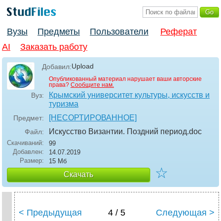
Вузы
Предметы
Пользователи
Реферат
AI
Заказать работу
Upload
Добавил:
Опубликованный материал нарушает ваши авторские
права?
Сообщите нам.
Крымский университет культуры, искусств и
Вуз:
туризма
[НЕСОРТИРОВАННОЕ]
Предмет:
Искусство Византии. Поздний период
.doc
Файл:
Скачиваний:
99
Добавлен:
14.07.2019
Размер:
15 Мб
☆
Скачать
< Предыдущая
4 / 5
Следующая >