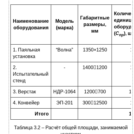
Количес
Габаритные
единиц
Наименование
Модель
размеры,
оборуд
оборудования
(марка)
мм
(
С
), шт
пр
1. Паяльная
“Волна”
1350×1250
1
установка
2.
-
14001200
1
Испытательный
стенд
3. Верстак
НДР-1064
1200700
1
4. Конвейер
ЭП-201
30012500
1
Итого
1
Таблица 3.2 – Расчёт общей площади, занимаемой