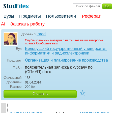
Вузы
Предметы
Пользователи
Реферат
AI
Заказать работу
inrad
Добавил:
Опубликованный материал нарушает ваши авторские
права?
Сообщите нам.
Белорусский государственный университет
Вуз:
информатики и радиоэлектроники
Организация и планирование производства
Предмет:
пояснительная записка к курсачу по
Файл:
(ОПиУП)
.docx
Скачиваний:
138
Добавлен:
01.04.2014
Размер:
229 Кб
☆
Скачать