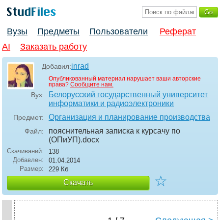
Вузы
Предметы
Пользователи
Реферат
AI
Заказать работу
inrad
Добавил:
Опубликованный материал нарушает ваши авторские
права?
Сообщите нам.
Белорусский государственный университет
Вуз:
информатики и радиоэлектроники
Организация и планирование производства
Предмет:
пояснительная записка к курсачу по
Файл:
(ОПиУП)
.docx
Скачиваний:
138
Добавлен:
01.04.2014
Размер:
229 Кб
☆
Скачать