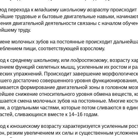
иод перехода к
младшему школьному возрасту
происходит 
ейшие трудовые и бытовые двигательные навыки, начинают
ения двигательной деятельности связаны с началом обучен
ейшему труду.
мене молочных зубов на постоянные происходит дальнейша
реблением пищи, соответствующей взрослому.
од к среднему школьному, или
подростковому
, возрасту х
ением функций скелетных мышц, усиленным их ростом и ра
еских упражнений. Происходит завершение морфологическо
гшего достаточно совершенного уровня функционирования,
чивается формирование двигательной зоны в головном мозг
ейшее снижение относительного уровня обмена веществ, ко
шается смена молочных зубов на постоянные. Многие кост
ом, а отдельными частями, которые потом сливаются в едину
частей, сливающихся вместе к 14–16 годам.
од к
юношескому
возрасту характеризуется усиленным ро
он, резким увеличением их силы и существенным усложнен