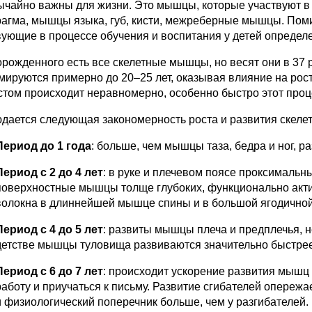
ычайно важны для жизни. Это мышцы, которые участвуют в д
агма, мышцы языка, губ, кисти, межреберные мышцы. Пом
вующие в процессе обучения и воспитания у детей определ
орожденного есть все скелетные мышцы, но весят они в 37 
мируются примерно до 20–25 лет, оказывая влияние на рос
стом происходит неравномерно, особенно быстро этот проце
дается следующая закономерность роста и развития скеле
Период до 1 года
: больше, чем мышцы таза, бедра и ног, р
Период с 2 до 4 лет
: в руке и плечевом поясе проксималь
поверхностные мышцы толще глубоких, функционально акти
волокна в длиннейшей мышце спины и в большой ягодично
Период с 4 до 5 лет
: развиты мышцы плеча и предплечья, 
детстве мышцы туловища развиваются значительно быстрее,
Период с 6 до 7 лет
: происходит ускорение развития мышц 
работу и приучаться к письму. Развитие сгибателей опережае
и физиологический поперечник больше, чем у разгибателей