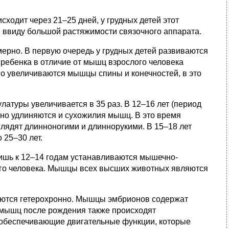
ходит через 21–25 дней, у грудных детей этот
и ввиду большой растяжимости связочного аппарата.
ерно. В первую очередь у грудных детей развиваются
ебенка в отличие от мышц взрослого человека
тно увеличиваются мышцы спины и конечностей, в это
латуры увеличивается в 35 раз. В 12–16 лет (период
вно удлиняются и сухожилия мышц. В это время
глядят длинноногими и длиннорукими. В 15–18 лет
 25–30 лет.
ишь к 12–14 годам устанавливаются мышечно-
го человека. Мышцы всех высших животных являются
уются гетерохронно. Мышцы эмбрионов содержат
х мышц после рождения также происходят
обеспечивающие двигательные функции, которые