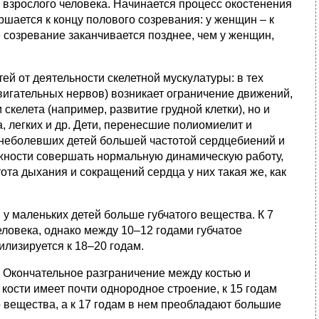
я взрослого человека. Начинается процесс окостенения
шается к концу полового созревания: у женщин – к
ое созревание заканчивается позднее, чем у женщин,
тей от деятельности скелетной мускулатуры: в тех
вигательных нервов) возникает ограничение движений,
скелета (например, развитие грудной клетки), но и
, легких и др. Дети, перенесшие полиомиелит и
 неболевших детей большей частотой сердцебиений и
ожности совершать нормальную динамическую работу,
та дыхания и сокращений сердца у них такая же, как
 у маленьких детей больше губчатого вещества. К 7
еловека, однако между 10–12 годами губчатое
илизируется к 18–20 годам.
 Окончательное разграничение между костью и
 кости имеет почти однородное строение, к 15 годам
вещества, а к 17 годам в нем преобладают большие