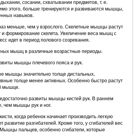
ыхании, сосании, схватывании предметов, т. е.
имо этого, больше тренируются и развиваются мышцы,
енных навыков.
раз меньше, чем у взрослого. Скелетные мышцы растут
т и формирование скелета. Увеличение веса мышц с
сс идет в период полового созревания.
тных мышц в различные возрастные периоды.
азвиты мышцы плечевого пояса и рук.
ные мышцы значительно толще дистальных,
вные толще менее активных. Особенно быстро растут
й мышце.
недостаточно развиты мышцы кистей рук. В раннем
 чем мышцы рук и ног.
кисти, когда ребенок начинает производить легкую
т развитие разгибателей. Кроме того, у сгибателей вес
. Мышцы пальцев, особенно сгибатели, которые