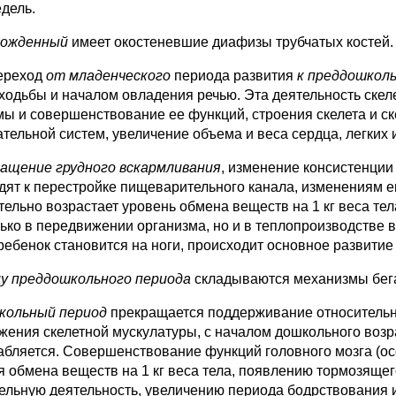
едель.
рожденный
имеет окостеневшие диафизы трубчатых костей.
переход
от младенческого
периода развития
к преддошкол
 ходьбы и началом овладения речью. Эта деятельность ск
мы и совершенствование ее функций, строения скелета и ск
ательной систем, увеличение объема и веса сердца, легких 
ащение грудного вскармливания
, изменение консистенции
дят к перестройке пищеварительного канала, изменениям е
тельно возрастает уровень обмена веществ на 1 кг веса те
ько в передвижении организма, но и в теплопроизводстве в с
 ребенок становится на ноги, происходит основное развитие
цу преддошкольного периода
складываются механизмы бега
кольный период
прекращается поддерживание относительно
жения скелетной мускулатуры, с началом дошкольного возр
абляется. Совершенствование функций головного мозга (о
я обмена веществ на 1 кг веса тела, появлению тормозяще
ельную деятельность, увеличению периода бодрствования 