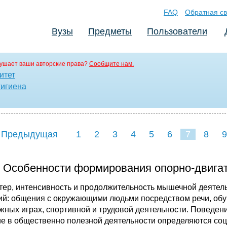
FAQ
Обратная св
Вузы
Предметы
Пользователи
ушает ваши авторские права?
Сообщите нам.
итет
гигиена
 Предыдущая
1
2
3
4
5
6
7
8
9
16
17
18
19
20
21
. Особенности формирования опорно-двигат
тер, интенсивность и продолжительность мышечной деятель
ий: общения с окружающими людьми посредством речи, обуч
жных играх, спортивной и трудовой деятельности. Поведение
ие в общественно полезной деятельности определяются со