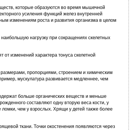
еществ, которые образуются во время мышечной
лекторного усиления функций желез внутренней
тным изменениям роста и развития организма в целом
т наибольшую нагрузку при сокращениях скелетных
т от изменений характера тонуса скелетной
и размерами, пропорциями, строением и химическим
апример, мускулатура развивается медленнее, чем
 содержат больше органических веществ и меньше
рожденного составляют одну вторую веса кости, у
е ломки, чем у взрослых. Хрящи у детей также более
хрящевой ткани. Точки окостенения появляются через