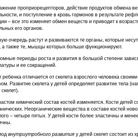
ажение проприорецепторов, действие продуктов обмена в
льности, и поступление в кровь гормонов в результате реф
ции – все это изменяет обмен веществ и приводит к возрас
льных его органов.
вую очередь растут и развиваются те органы, которые несу
 а также те, мышцы которых больше функционируют.
омные периоды роста и развития в большой степени завися
латуры и ее сокращений.
т ребенка отличается от скелета взрослого человека своим
вом. Развитие скелета у детей определяет развитие тела (н
 скелет).
растом химический состав костей изменяется. Кости детей
анических. Неорганические вещества в составе костей ново
лого – четыре пятых. У детей кости более эластичны и мене
ичны.
иод
внутриутробного развития
у детей скелет состоит из 