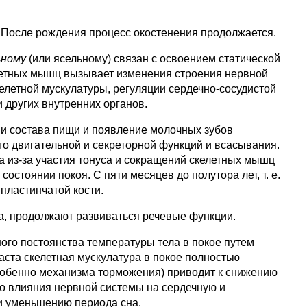
 После рождения процесс окостенения продолжается.
ьному
(или ясельному) связан с освоением статической
елетных мышц вызывает изменения строения нервной
елетной мускулатуры, регуляции сердечно-сосудистой
и других внутренних органов.
 и состава пищи и появление молочных зубов
го двигательной и секреторной функций и всасывания.
ла из-за участия тонуса и сокращений скелетных мышц
остоянии покоя. С пяти месяцев до полутора лет, т. е.
 пластинчатой кости.
, продолжают развиваться речевые функции.
го постоянства температуры тела в покое путем
аста скелетная мускулатура в покое полностью
собенно механизма торможения) приводит к снижению
го влияния нервной системы на сердечную и
и уменьшению периода сна.