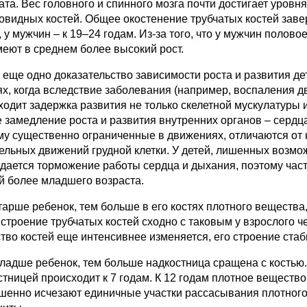
ата. Вес головного и спинного мозга почти достигает уровн
овидных костей. Общее окостенение трубчатых костей завер
 у мужчин – к 19–24 годам. Из-за того, что у мужчин полов
меют в среднем более высокий рост.
и еще одно доказательство зависимости роста и развития де
ях, когда вследствие заболевания (например, воспаления д
одит задержка развития не только скелетной мускулатуры и 
е замедление роста и развития внутренних органов – сердца
му существенно ограниченные в движениях, отличаются от
ельных движений грудной клетки. У детей, лишенных возм
дается торможение работы сердца и дыхания, поэтому часто
ей более младшего возраста.
тарше ребенок, тем больше в его костях плотного вещества,
 строение трубчатых костей сходно с таковым у взрослого ч
тво костей еще интенсивнее изменяется, его строение стаб
ладше ребенок, тем больше надкостница сращена с костью.
стницей происходит к 7 годам. К 12 годам плотное вещество
шенно исчезают единичные участки рассасывания плотного 