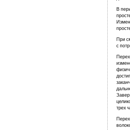
34. Особенности терморегуляции у детей.
В пер
•
35. Возрастные особенности
прост
функционирования почек.
Измен
•
36. Характеристика периода полового
прост
созревания.
•
37. Массаж и гимнастика, значение для
При с
нормального развития и коррекции.
с пот
•
38. Пороки развития, понятие, причины,
факторы риска.
Перех
39. Малые аномалии развития, понятие,
измен
разновидности.
физич
•
40. Возрастные изменения регуляции
дости
мочеиспускания. Энурез.
закан
•
41. Гигиенические требования к детским
дальн
игрушкам.
Завер
•
42. Гигиенические требования к детской
целик
одежде.
трех 
43. Гигиенические требования к детской
мебели.
Перех
•
44. Гигиенические требования к детскому
волок
питанию.