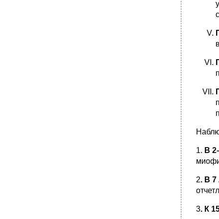
Наблю
1.
В 2
миофи
2
. В 7
отчет
3
. К 