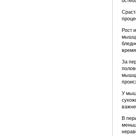
остео
Сраст
проце
Рост 
мышцы
бледн
время
За пе
полов
мышцы
проис
У мыш
сухож
важне
В пер
меньш
нерав