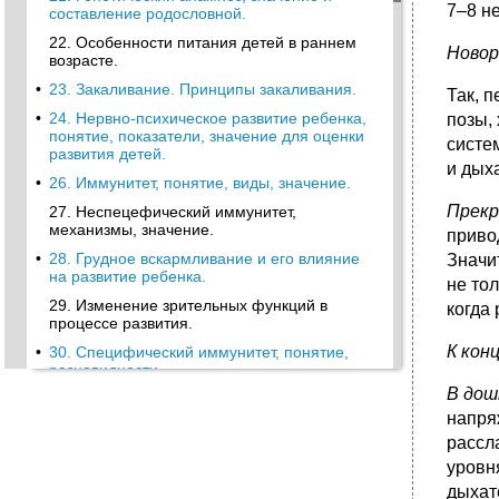
7–8 н
составление родословной.
22. Особенности питания детей в раннем
Ново
возрасте.
•
23. Закаливание. Принципы закаливания.
Так, 
•
24. Нервно-психическое развитие ребенка,
позы,
понятие, показатели, значение для оценки
систе
развития детей.
и дых
•
26. Иммунитет, понятие, виды, значение.
Прекр
27. Неспецефический иммунитет,
механизмы, значение.
приво
•
28. Грудное вскармливание и его влияние
Значи
на развитие ребенка.
не тол
29. Изменение зрительных функций в
когда
процессе развития.
К кон
•
30. Специфический иммунитет, понятие,
разновидности.
В дош
31. Формирование иммунитета, критические
периоды.
напря
рассл
•
32. Иммунопрофилактика, значение,
календарь прививок.
уровн
дыхат
33. Естественный и прививочный иммунитет.