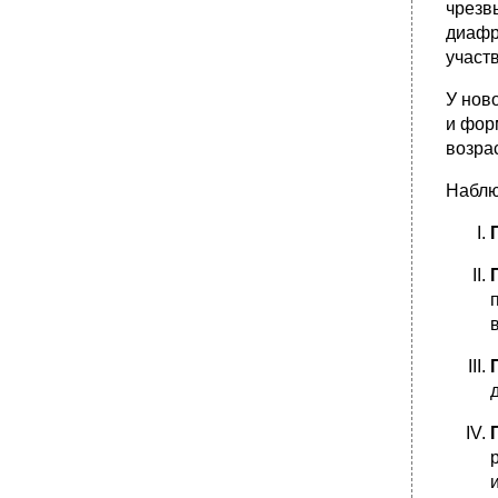
чрезв
диафр
участ
У нов
и фор
возра
Наблю