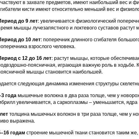
участвуют в захвате предметов, имеют наибольший вес и ф
сгибатели кисти имеют относительно меньший вес и физиол
Период до 9 лет
: увеличивается физиологический попереч
время мышцы лучезапястного и локтевого суставов растут 
Период до 10 лет
: поперечник длинного сгибателя большого
поперечника взрослого человека.
Период с 12 до 16 лет
: растут мышцы, которые обеспечива
подвздошно-поясничная, играющая важную роль в ходьбе. 
поясничной мышцы становится наибольшей.
дается следующая динамика изменения структуры скелетны
–3 года
мышечные волокна в два раза толще, чем у новоро
брилл увеличивается, а саркоплазмы – уменьшается, ядра 
 лет
толщина мышечных волокон в три раза толще, чем у но
ливо выражена.
15–16 годам
строение мышечной ткани становится таким же, 