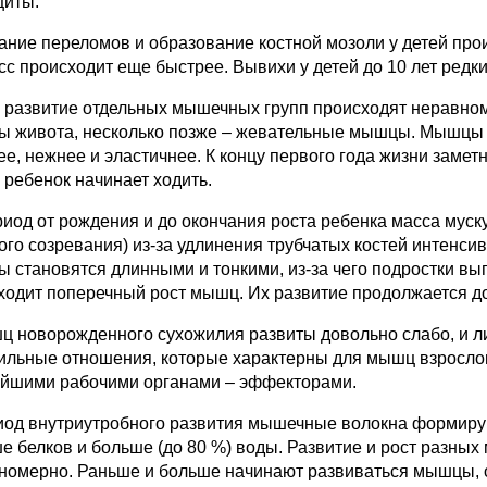
циты.
ание переломов и образование костной мозоли у детей проис
сс происходит еще быстрее. Вывихи у детей до 10 лет редк
и развитие отдельных мышечных групп происходят неравном
 живота, несколько позже – жевательные мышцы. Мышцы р
ее, нежнее и эластичнее. К концу первого года жизни заме
 ребенок начинает ходить.
риод от рождения и до окончания роста ребенка масса муску
ого созревания) из-за удлинения трубчатых костей интенси
 становятся длинными и тонкими, из-за чего подростки вы
ходит поперечный рост мышц. Их развитие продолжается до
ц новорожденного сухожилия развиты довольно слабо, и л
ильные отношения, которые характерны для мышц взросло
йшими рабочими органами – эффекторами.
иод внутриутробного развития мышечные волокна формир
е белков и больше (до 80 %) воды. Развитие и рост разны
номерно. Раньше и больше начинают развиваться мышцы, 