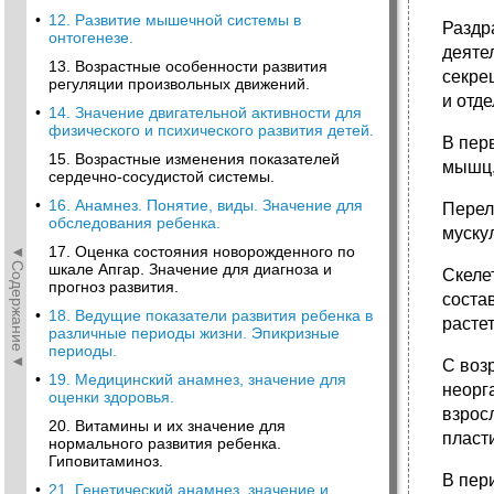
•
12. Развитие мышечной системы в
Раздр
онтогенезе.
деяте
13. Возрастные особенности развития
секре
регуляции произвольных движений.
и отде
•
14. Значение двигательной активности для
физического и психического развития детей.
В пер
15. Возрастные изменения показателей
мышц,
сердечно-сосудистой системы.
•
16. Анамнез. Понятие, виды. Значение для
Перел
обследования ребенка.
муску
◄Содержание◄
17. Оценка состояния новорожденного по
шкале Апгар. Значение для диагноза и
Скеле
прогноз развития.
соста
•
18. Ведущие показатели развития ребенка в
растет
различные периоды жизни. Эпикризные
периоды.
С воз
•
19. Медицинский анамнез, значение для
неорг
оценки здоровья.
взрос
20. Витамины и их значение для
пласт
нормального развития ребенка.
Гиповитаминоз.
В пер
•
21. Генетический анамнез, значение и