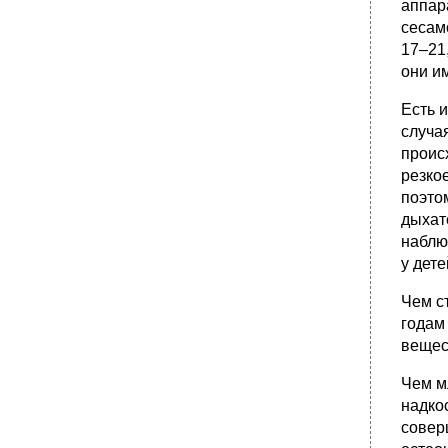
аппар
45. Школьная готовность. Понятие,
сесам
составляющие, возможные нарушения.
17–21,
они и
Есть 
случа
происх
резко
поэто
дыхат
наблю
у дет
Чем с
годам
вещес
Чем м
надко
совер