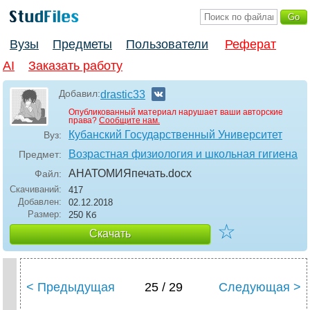
Вузы
Предметы
Пользователи
Реферат
AI
Заказать работу
Добавил:
drastic33
Опубликованный материал нарушает ваши авторские
права?
Сообщите нам.
Кубанский Государственный Университет
Вуз:
Возрастная физиология и школьная гигиена
Предмет:
АНАТОМИЯпечать
.docx
Файл:
Скачиваний:
417
Добавлен:
02.12.2018
Размер:
250 Кб
☆
Скачать
< Предыдущая
25 / 29
Следующая >