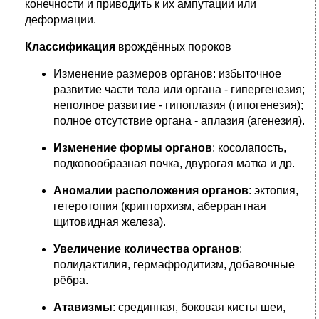
конечности и приводить к их ампутации или
деформации.
Классификация
врождённых пороков
Изменение размеров органов: избыточное
развитие части тела или органа - гипергенезия;
неполное развитие - гипоплазия (гипогенезия);
полное отсутствие органа - аплазия (агенезия).
Изменение формы органов
: косолапость,
подковообразная почка, двурогая матка и др.
Аномалии расположения органов
: эктопия,
гетеротопия (крипторхизм, аберрантная
щитовидная железа).
Увеличение количества органов
:
полидактилия, гермафродитизм, добавочные
рёбра.
Атавизмы
: срединная, боковая кисты шеи,