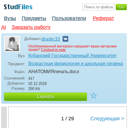
Вузы
Предметы
Пользователи
Реферат
AI
Заказать работу
Добавил:
drastic33
Опубликованный материал нарушает ваши авторские
права?
Сообщите нам.
Кубанский Государственный Университет
Вуз:
Возрастная физиология и школьная гигиена
Предмет:
АНАТОМИЯпечать
.docx
Файл:
Скачиваний:
417
Добавлен:
02.12.2018
Размер:
250 Кб
☆
Скачать
1 / 29
Следующая >