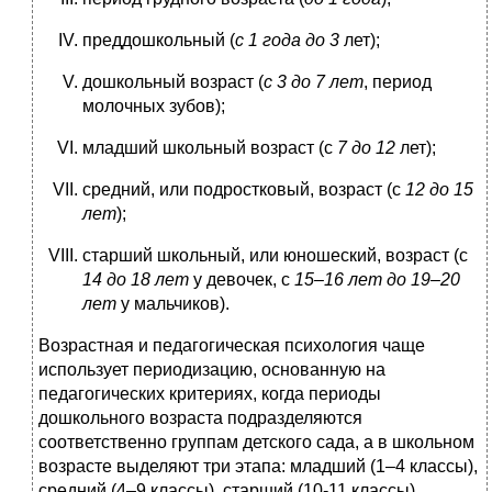
преддошкольный (
с 1 года до 3
лет);
дошкольный возраст (
с 3 до 7 лет
, период
молочных зубов);
младший школьный возраст (с
7 до 12
лет);
средний, или подростковый, возраст (с
12 до 15
лет
);
старший школьный, или юношеский, возраст (с
14 до 18 лет
у девочек, с
15–16 лет до 19–20
лет
у мальчиков).
Возрастная и педагогическая психология чаще
использует периодизацию, основанную на
педагогических критериях, когда периоды
дошкольного возраста подразделяются
соответственно группам детского сада, а в школьном
возрасте выделяют три этапа: младший (1–4 классы),
средний (4–9 классы), старший (10-11 классы).