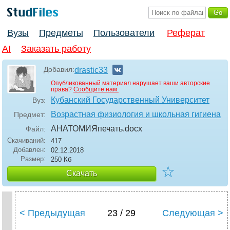
Вузы
Предметы
Пользователи
Реферат
AI
Заказать работу
Добавил:
drastic33
Опубликованный материал нарушает ваши авторские
права?
Сообщите нам.
Кубанский Государственный Университет
Вуз:
Возрастная физиология и школьная гигиена
Предмет:
АНАТОМИЯпечать
.docx
Файл:
Скачиваний:
417
Добавлен:
02.12.2018
Размер:
250 Кб
☆
Скачать
< Предыдущая
23 / 29
Следующая >