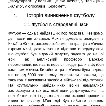
„лабдугараги”, у поляків _„пілка ножка”, у італійців –
„кальгіо”, у югославів _„ногомет”.
Історія виникнення футболу
1.1 Футбол в стародавні часи
Футбол — одна з найдавших ігор людства. Невідомо,
де і коли він з'явився. Архівні джерела, знайдені в
Китаї та Єгипті, зокрема зображення гравців з м'ячем,
окремо м'ячі, дають вченим підстави стверджувати,
що футбол був відомий людству задовго до нашої
ери. Так, англійський професор Барканс
переконаний, що навіть первісні люди грали в футбол
кам'яним м'ячем. Китайцям гра з м'ячем була відома
ще понад 5000 років тому. Імператори вважали, що
така гра є важливим засобом військової під-готовки.
На футбольних майданчиках воїни намагалися
застосовувати тактику, якої вони дотримувалися на
полі битви, тож і вдосконалювали основні принципи
атаки та захисту. М'яч тоді був набитим кінським