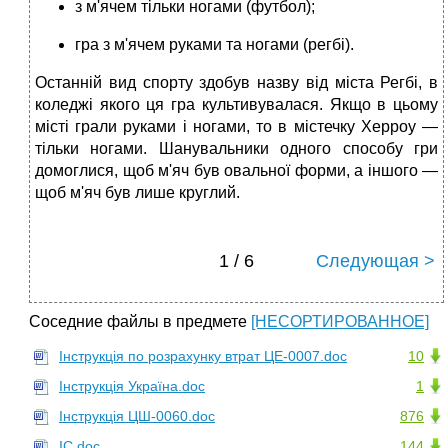
з м'ячем тільки ногами (футбол);
гра з м'ячем руками та ногами (регбі).
Останній вид спорту здобув назву від міста Регбі, в
коледжі якого ця гра культивувалася. Якщо в цьому
місті грали руками і ногами, то в містечку Херроу —
тільки ногами. Шанувальники одного способу гри
домоглися, щоб м'яч був овальної форми, а іншого —
щоб м'яч був лише круглий.
1 / 6
Следующая >
Соседние файлы в предмете
[НЕСОРТИРОВАННОЕ]
Інструкція по розрахунку втрат ЦЕ-0007.doc
10
Інструкція Україна.doc
1
Інструкція ЦШ-0060.doc
876
ІС.doc
144