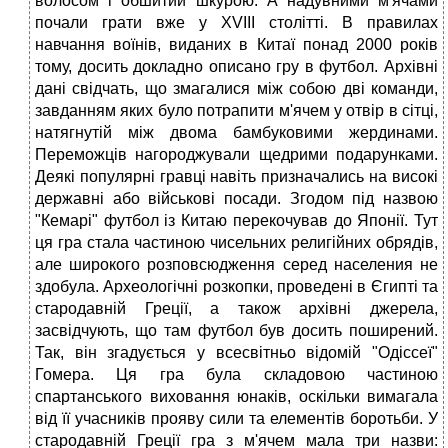
волосом і
обшитий шкурою. А надувними м'ячами
почали грати вже у XVIII столітті. В правилах
навчання воїнів, виданих в Китаї понад 2000 років
тому, досить докладно описано гру в футбол. Архівні
дані свідчать, що змагалися між собою дві команди,
завданням яких було потрапити м'ячем у отвір в сітці,
натягнутій між двома бамбуковими жердинами.
Переможців нагороджували щедрими подарунками.
Деякі популярні гравці навіть призначались на високі
державні або військові посади. Згодом під назвою
"Кемарі" футбол із Китаю перекочував до Японії. Тут
ця гра стала частиною чисельних религійних обрядів,
але широкого розповсюдження серед населения не
здобула. Археологічні розкопки, проведені в Єгипті та
стародавній Греції, а також архівні джерела,
засвідчують, що там футбол був досить поширений.
Так, він згадується у всесвітньо відомій "Одіссеї"
Гомера. Ця гра була складовою частиною
спартанського виховання юнаків, оскільки вимагала
від її учасників прояву сили та елементів боротьби. У
стародавній Греції гра з м'ячем мала три назви: