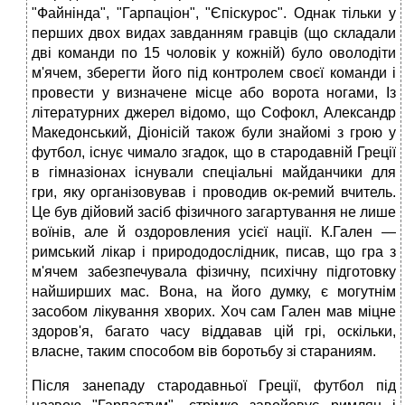
"Файнінда", "Гарпаціон", "Єпіскурос". Однак тільки у
перших двох видах завданням гравців (що складали
дві команди по 15 чоловік у кожній) було оволодіти
м'ячем, зберегти його під контролем своєї команди і
провести у визначене місце або ворота ногами, Із
літературних джерел відомо, що Софокл, Александр
Македонський, Діонісій також були знайомі з грою у
футбол, існує чимало згадок, що в стародавній Греції
в гімназіонах існували спеціальні майданчики для
гри, яку організовував і проводив ок-ремий вчитель.
Це був дійовий засіб фізичного загартування не лише
воїнів, але й оздоровления усієї нації. К.Гален —
римський лікар і природодослідник, писав, що гра з
м'ячем забезпечувала фізичну, психічну підготовку
найширших мас. Вона, на його думку, є могутнім
засобом лікування хворих. Хоч сам Гален мав міцне
здоров'я, багато часу віддавав цій грі, оскільки,
власне, таким способом вів боротьбу зі стараниям.
Після занепаду стародавньої Греції, футбол під