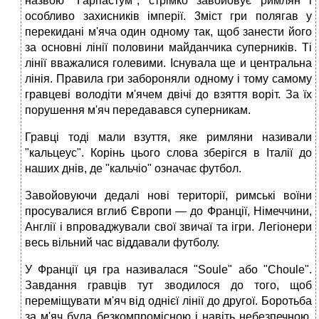
назвою "Гарпастум", стрімко завойовує римлян і
особливо захисників імперії. 3міст гри полягав у
перекидані м'яча один одному так, щоб занести його
за основні лінії половини майданчика суперників. Ті
лінії вважалися голевими. Існувала ще и центральна
лінія. Правила гри забороняли одному і тому самому
гравцеві володіти м'ячем двічі до взяття воріт. За їх
порушення м'яч передавався суперникам.
Гравці тоді мали взуття, яке римляни називали
"кальцеус". Корінь цього слова зберігся в Італії до
наших днів, де "кальчіо" означає футбол.
Завойовуючи дедалі нові території, римські воїни
просувалися вглиб Європи — до Франції, Німеччини,
Англії і впроваджували свої звичаї та ігри. Легіонери
весь вільний час віддавали футболу.
У Франції ця гра називалася "Soule" або "Choule".
Завдання гравців тут зводилося до того, щоб
переміщувати м'яч від однієї лінії до другої. Боротьба
за м'яч була безкомпромісною і навіть небезпечною.