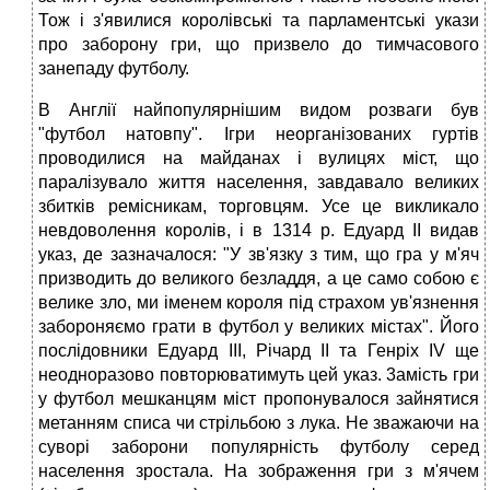
Тож і з'явилися королівські та парламентські укази
про заборону гри, що призвело до тимчасового
занепаду футболу.
В Англії найпопулярнішим видом розваги був
"футбол натовпу". Ігри неорганізованих гуртів
проводилися на майданах і вулицях міст, що
паралізувало життя населення, завдавало великих
збитків ремісникам, торговцям. Усе це викликало
невдоволення королів, і в 1314 р. Едуард ІІ видав
указ, де зазначалося: "У зв'язку з тим, що гра у м'яч
призводить до великого безладдя, а це само собою є
велике зло, ми іменем короля під страхом ув'язнення
забороняємо грати в футбол у великих містах". Його
послідовники Едуард III, Річард II та Генріх IV ще
неодноразово повторюватимуть цей указ. 3амість гри
у футбол мешканцям міст пропонувалося зайнятися
метанням списа чи стрільбою з лука. Не зважаючи на
суворі заборони популярність футболу серед
населення зростала. На зображення гри з м'ячем