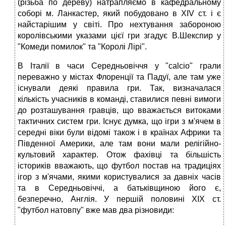
(різьба по дереву) натрапляємо в кафедральному
соборі м. Ланкастер, який побудовано в XIV ст. і є
найстарішим у світі. Про нехтування забороною
королівськими указами цієї гри згадує В.Шекспир у
"Комеди помилок" та "Королі Лірі".
В Італії в часи Середньовіччя у "саlcio" грали
переважно у містах Флоренції та Падуї, але там уже
існували деякі правила гри. Так, визначалася
кількість учасників в команді, ставилися певні вимоги
до розташування гравців, що вважається витоками
тактичних систем гри. Існує думка, що ігри з м'ячем в
середні віки були відомі також і в країнах Африки та
Південної Америки, але там вони мали релігійно-
культовий характер. Отож фахівці та більшість
істориків вважають, що футбол постав на традиціях
ігор з м'ячами, якими користувалися за давніх часів
та в Середньовіччі, а батьківщиною його є,
безперечно, Англія. У першій половині XIX ст.
"футбол натовпу" вже мав два різновиди: