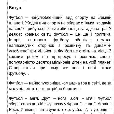
Вступ
Футбол – найулюбленіший вид спорту на Земній
планеті. Жоден вид спорту не збирає стільки глядачів
на своїх трибунах, скільки збирає ця загадкова гра. У
деяких країнах світу, футбол – це ще і політика.
Історія світового футболу зберігає немало
напівзабутих сторінок з розвитку та динаміки
улюбленої гри мільйонів. Футбол не стоїть на місці. З
кожним роком він прогресує і охоплює своєю
популярністю десятки мільйонів дітей на усій планеті
Створюються при тому все нові і нові школи
футболу…
Футбол — найпопулярніша командна гра в світі, де за
малу кількість очок потрібно боротися.
Футбол – англ. „фут” – нога, „бол” – м’яч. Футбол
зберіг свою англійську назву у Франції, Іспанії, Україні,
Росії. У німців він звучить як „фусбаль”, в угорців –