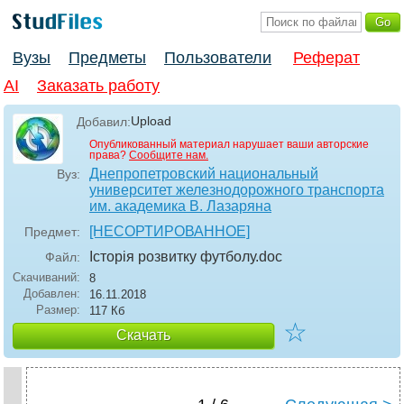
Вузы
Предметы
Пользователи
Реферат
AI
Заказать работу
Upload
Добавил:
Опубликованный материал нарушает ваши авторские
права?
Сообщите нам.
Днепропетровский национальный
Вуз:
университет железнодорожного транспорта
им. академика В. Лазаряна
[НЕСОРТИРОВАННОЕ]
Предмет:
Історія розвитку футболу
.doc
Файл:
Скачиваний:
8
Добавлен:
16.11.2018
Размер:
117 Кб
☆
Скачать