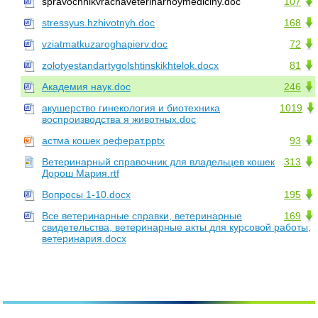
spravochnikvrachaveterinarnoymediciny.doc
107
stressyus.hzhivotnyh.doc
168
vziatmatkuzaroghapierv.doc
72
zolotyestandartygolshtinskikhtelok.docx
81
Академия наук.doc
246
акушерство гинекология и биотехника
1019
воспроизводства я животных.doc
астма кошек реферат.pptx
93
Ветеринарный справочник для владельцев кошек
313
Дорош Мария.rtf
Вопросы 1-10.docx
195
Все ветеринарные справки, ветеринарные
169
свидетельства, ветеринарные акты для курсовой работы,
ветеринария.docx