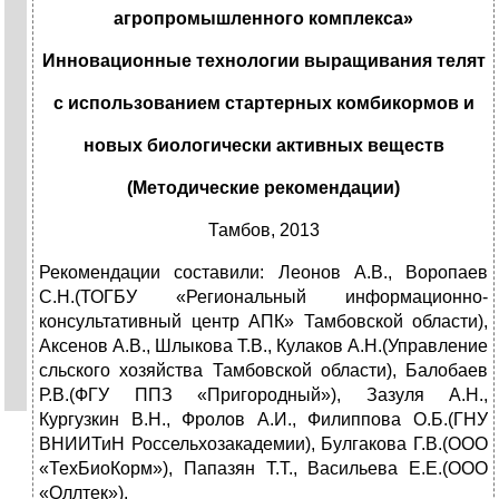
агропромышленного комплекса»
Инновационные технологии выращивания телят
с использованием стартерных комбикормов и
новых биологически активных веществ
(Методические рекомендации)
Тамбов, 2013
Рекомендации составили: Леонов А.В., Воропаев
С.Н.(ТОГБУ «Региональный информационно-
консультативный центр АПК» Тамбовской области),
Аксенов А.В., Шлыкова Т.В., Кулаков А.Н.(Управление
сльского хозяйства Тамбовской области), Балобаев
Р.В.(ФГУ ППЗ «Пригородный»), Зазуля А.Н.,
Кургузкин В.Н., Фролов А.И., Филиппова О.Б.(ГНУ
ВНИИТиН Россельхозакадемии), Булгакова Г.В.(ООО
«ТехБиоКорм»), Папазян Т.Т., Васильева Е.Е.(ООО
«Оллтек»).