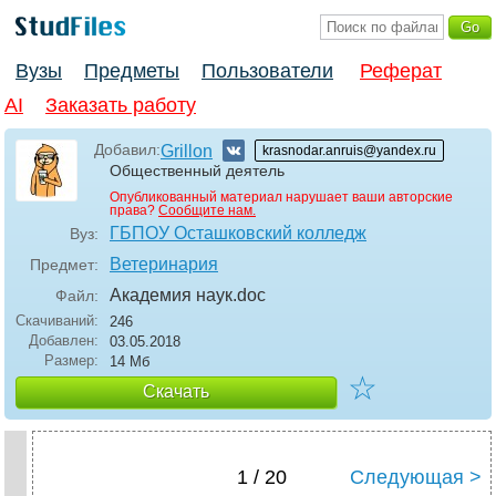
Вузы
Предметы
Пользователи
Реферат
AI
Заказать работу
Добавил:
Grillon
krasnodar.anruis@yandex.ru
Общественный деятель
Опубликованный материал нарушает ваши авторские
права?
Сообщите нам.
ГБПОУ Осташковский колледж
Вуз:
Ветеринария
Предмет:
Академия наук
.doc
Файл:
Скачиваний:
246
Добавлен:
03.05.2018
Размер:
14 Мб
☆
Скачать
1 / 20
Следующая >