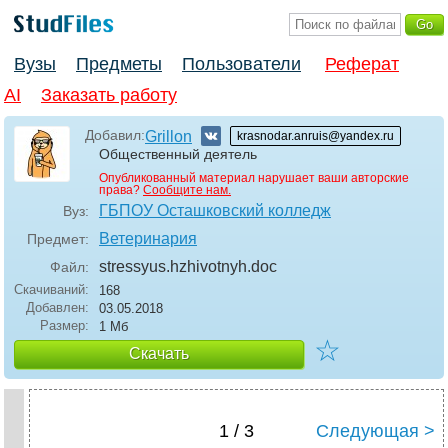
Вузы
Предметы
Пользователи
Реферат
AI
Заказать работу
Добавил:
Grillon
krasnodar.anruis@yandex.ru
Общественный деятель
Опубликованный материал нарушает ваши авторские
права?
Сообщите нам.
ГБПОУ Осташковский колледж
Вуз:
Ветеринария
Предмет:
stressyus.hzhivotnyh
.doc
Файл:
Скачиваний:
168
Добавлен:
03.05.2018
Размер:
1 Мб
☆
Скачать
1 / 3
Следующая >