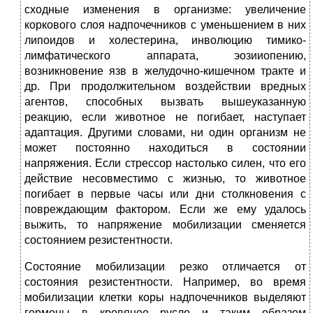
сходные изменения в организме: увеличение
коркового слоя надпочечников с уменьшением в них
липоидов и холестерина, инволюцию тимико-
лимфатического аппарата, эозииопению,
возникновение язв в желудочно-кишечном тракте и
др. При продолжительном воздействии вредных
агентов, способных вызвать вышеуказанную
реакцию, если животное не погибает, наступает
адаптация. Другими словами, ни один организм не
может постоянно находиться в состоянии
напряжения. Если стрессор настолько силен, что его
действие несовместимо с жизнью, то животное
погибает в первые часы или дни столкновения с
повреждающим фактором. Если же ему удалось
выжить, то напряжение мобилизации сменяется
состоянием резистентности.
Состояние мобилизации резко отличается от
состояния резистентности. Например, во время
мобилизации клетки коры надпочечников выделяют
гормоны в кровяное русло и таким образом