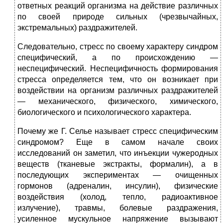
ответных реакций организма на действие различных
по своей природе сильных (чрезвычайных,
экстремальных) раздражителей.
Следовательно, стресс по своему характеру синдром
специфический, а по происхождению —
неспецифический. Неспецифичность формирования
стресса определяется тем, что он возникает при
воздействии на организм различных раздражителей
— механического, физического, химического,
биологического и психологического характера.
Почему же Г. Селье называет стресс специфическим
синдромом? Еще в самом начале своих
исследований он заметил, что инъекции чужеродных
веществ (тканевые экстракты, формалин), а в
последующих экспериментах — очищенных
гормонов (адреналин, инсулин), физические
воздействия (холод, тепло, радиоактивное
излучение), травмы, болевые раздражения,
усиленное мускульное напряжение вызывают