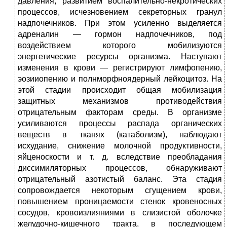
давления, развитием воспалительно-некротических
процессов, исчезновением секреторных гранул
надпочечников. При этом усиленно выделяется
адреналин — гормон надпочечников, под
воздействием которого мобилизуются
энергетические ресурсы организма. Наступают
изменения в крови — регистрируют лимфопению,
эозииопению и полнморфноядерный лейкоцитоз. На
этой стадии происходит общая мобилизация
защитных механизмов противодействия
отрицательным факторам среды. В организме
усиливаются процессы распада органических
веществ в тканях (катаболизм), наблюдают
исхудание, снижение молочной продуктивности,
яйценоскости и т. д. вследствие преобладания
диссимиляторных процессов, обнаруживают
отрицательный азотистый баланс. Эта стадия
сопровождается некоторым сгущением крови,
повышением проницаемости стенок кровеносных
сосудов, кровоизлияниями в слизистой оболочке
желудочно-кишечного тракта, в последующем