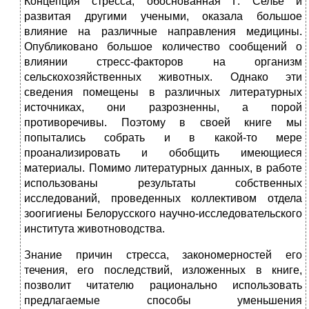
Концепция стресса, обоснованная Г. Селье и
развитая другими учеными, оказала большое
влияние на различные направления медицины.
Опубликовано большое количество сообщений о
влиянии стресс-факторов на организм
сельскохозяйственных животных. Однако эти
сведения помещены в различных литературных
источниках, они разрозненны, а порой
противоречивы. Поэтому в своей книге мы
попытались собрать и в какой-то мере
проанализировать и обобщить имеющиеся
материалы. Помимо литературных данных, в работе
использованы результаты собственных
исследований, проведенных коллективом отдела
зоогигиены Белорусского научно-исследовательского
института животноводства.
Знание причин стресса, закономерностей его
течения, его последствий, изложенных в книге,
позволит читателю рационально использовать
предлагаемые способы уменьшения