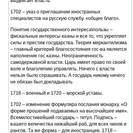
выдвигает власть.
1702 – указ о приглашении иностранных
специалистов на русскую службу. «общее благо».
Понятие государственного интереса\пользы –
фискальные интересы казны и все то, что укрепляет
силы и престиж государства. Теория меркантилизма
– главный критерий благосостояния гос-ва является
наполнение гос казны. Неограниченность
самодержавной власти. Царь имеет право по своей
воле и благолепию управлять. Ничего с власти
нельзя было спрашивать. А государь никому ничего
не обязан был докладывать
1716 – военный и 1720 – морской уставы.
1702 – изменение формуляра послания монарху. «О
форме прошений подаваемых на высочайшее имя».
Всемилостивейший государь – титул. Подпись –
вашего величества нижайший раб, для всех чинов и
рангов. Та же форма – для иностранцев. 1718 –