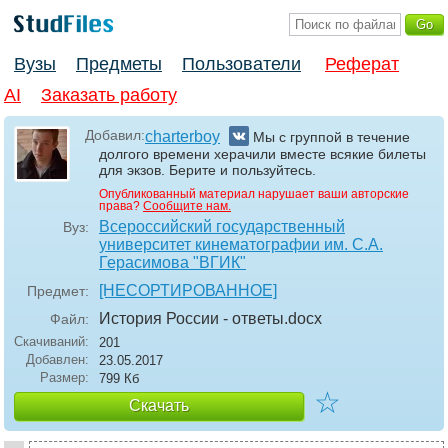
Вузы
Предметы
Пользователи
Реферат
AI
Заказать работу
Добавил:
charterboy
Мы с группой в течение
долгого времени херачили вместе всякие билеты
для экзов. Берите и пользуйтесь.
Опубликованный материал нарушает ваши авторские
права?
Сообщите нам.
Всероссийский государственный
Вуз:
университет кинематографии им. С.А.
Герасимова "ВГИК"
[НЕСОРТИРОВАННОЕ]
Предмет:
История России - ответы
.docx
Файл:
Скачиваний:
201
Добавлен:
23.05.2017
Размер:
799 Кб
☆
Скачать