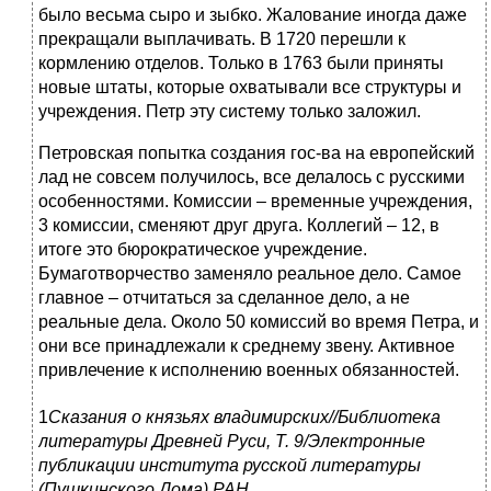
было весьма сыро и зыбко. Жалование иногда даже
прекращали выплачивать. В 1720 перешли к
кормлению отделов. Только в 1763 были приняты
новые штаты, которые охватывали все структуры и
учреждения. Петр эту систему только заложил.
Петровская попытка создания гос-ва на европейский
лад не совсем получилось, все делалось с русскими
особенностями. Комиссии – временные учреждения,
3 комиссии, сменяют друг друга. Коллегий – 12, в
итоге это бюрократическое учреждение.
Бумаготворчество заменяло реальное дело. Самое
главное – отчитаться за сделанное дело, а не
реальные дела. Около 50 комиссий во время Петра, и
они все принадлежали к среднему звену. Активное
привлечение к исполнению военных обязанностей.
1
Сказания о князьях владимирских//Библиотека
литературы Древней Руси, Т. 9/Электронные
публикации института русской литературы
(Пушкинского Дома) РАН.