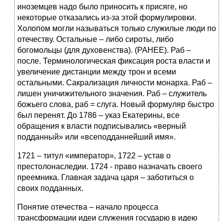
иноземцев надо было приносить к присяге, но
некоторые отказались из-за этой формулировки.
Холопом могли называться только служилые люди по
отечеству. Остальные – либо сироты, либо
богомольцы (для духовенства). (РАНЕЕ). Раб –
после. Терминологическая фиксация роста власти и
увеличение дистанции между трон и всеми
остальными. Сакрализация личности монарха. Раб –
лишен уничижительного значения. Раб – служитель
божьего слова, раб = слуга. Новый формуляр быстро
был перенят. До 1786 – указ Екатерины, все
обращения к власти подписывались «верный
подданный» или «всеподданнейший имя».
1721 – титул «император», 1722 – устав о
престолонаследии. 1724 - право назначать своего
преемника. Главная задача царя – заботиться о
своих подданных.
Понятие отечества – начало процесса
трансформации идеи служения государю в идею