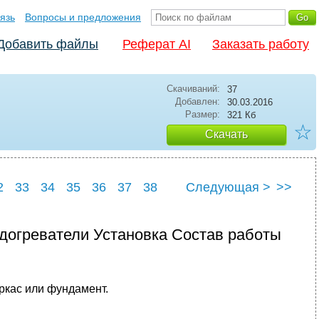
язь
Вопросы и предложения
Добавить файлы
Реферат AI
Заказать работу
Скачиваний:
37
Добавлен:
30.03.2016
Размер:
321 Кб
☆
Скачать
2
33
34
35
36
37
38
Следующая >
>>
2
43
огреватели Установка Состав работы
аркас или фундамент.