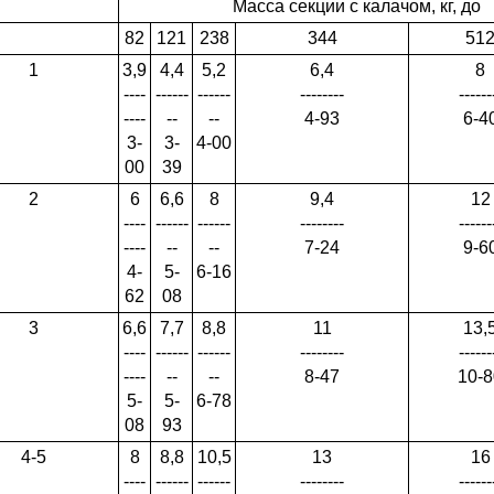
Масса секции с калачом, кг, до
82
121
238
344
51
1
3,9
4,4
5,2
6,4
8
----
------
------
--------
------
----
--
--
4-93
6-4
3-
3-
4-00
00
39
2
6
6,6
8
9,4
12
----
------
------
--------
------
----
--
--
7-24
9-6
4-
5-
6-16
62
08
3
6,6
7,7
8,8
11
13,
----
------
------
--------
------
----
--
--
8-47
10-8
5-
5-
6-78
08
93
4-5
8
8,8
10,5
13
16
----
------
------
--------
------