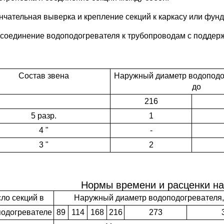
ончательная выверка и крепление секций к каркасу или фунд
исоединение водоподогревателя к трубопроводам с поддер
Состав звена
Наружный диаметр водоподог
до
216
5 разр.
1
4 "
-
3 "
2
Нормы времени и расценки на
ло секций в
Наружный диаметр водоподогревателя,
подогревателе
89
114
168
216
273