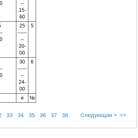
0
--
15-
60
5
25
5
--
------
0
--
20-
00
30
6
--
------
0
--
24-
00
е
№
2
33
34
35
36
37
38
Следующая >
>>
2
43