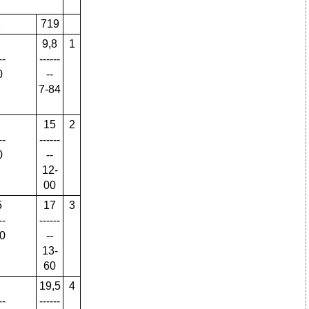
2
719
9,8
1
--
------
0
--
7-84
15
2
--
------
0
--
12-
00
5
17
3
--
------
0
--
13-
60
19,5
4
--
------