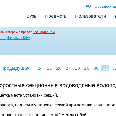
FAQ
Обратная св
Вузы
Предметы
Пользователи
аши авторские права?
Сообщите нам.
ры (филиал КФУ)
 Предыдущая
24
25
26
27
28
29
30
31
3
39
40
41
4
оростные секционные водоводяные водопод
метка места установки секций.
роповка, подъем и установка секций при помощи крана на к
сстроповка и соединение секций между собой.