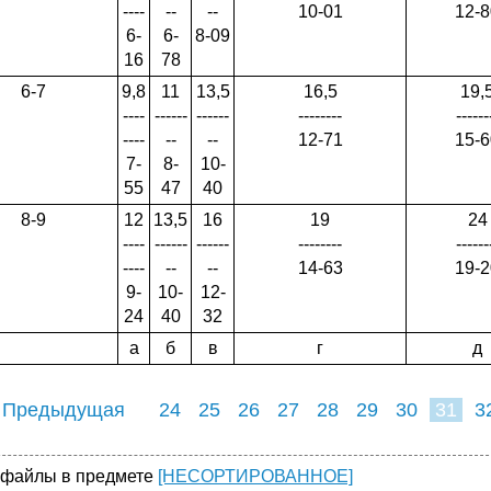
----
--
--
10-01
12-8
6-
6-
8-09
16
78
6-7
9,8
11
13,5
16,5
19,
----
------
------
--------
------
----
--
--
12-71
15-6
7-
8-
10-
55
47
40
8-9
12
13,5
16
19
24
----
------
------
--------
------
----
--
--
14-63
19-2
9-
10-
12-
24
40
32
а
б
в
г
д
 Предыдущая
24
25
26
27
28
29
30
31
3
39
40
41
4
 файлы в предмете
[НЕСОРТИРОВАННОЕ]