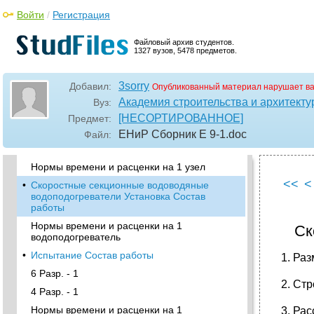
Войти
/
Регистрация
4 Разр. - 1
•
Взрывные клапаны и защитные козырьки
Файловый архив студентов.
Состав работ
1327 вузов, 5478 предметов.
5 Разр. - 1
3 Разр. - 1
3sorry
Добавил:
Опубликованный материал нарушает в
Нормы времени и расценки на 1 клапан и 1
Академия строительства и архитекту
Вуз:
козырек
[НЕСОРТИРОВАННОЕ]
Предмет:
Глава 6. Оборудование тепловых пунктов
ЕНиР Сборник Е 9-1
.doc
Файл:
Состав работ
Нормы времени и расценки на 1 узел
<<
<
•
Скоростные секционные водоводяные
водоподогреватели Установка Состав
работы
Нормы времени и расценки на 1
Ск
водоподогреватель
•
Испытание Состав работы
1. Раз
6 Разр. - 1
2. Ст
4 Разр. - 1
Нормы времени и расценки на 1
3. Ра