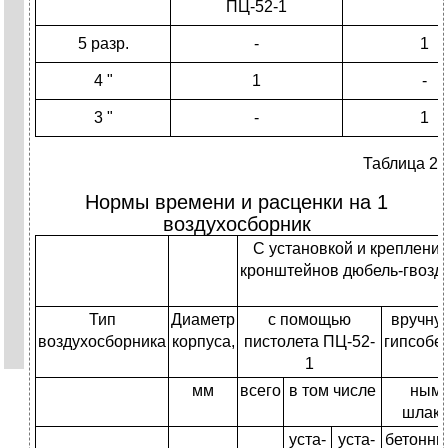
ПЦ-52-1
5 разр.
-
1
4 "
1
-
3 "
-
1
Таблица 2
Нормы времени и расценки на 1
воздухосборник
С установкой и креплени
кронштейнов дюбель-гвозд
Тип
Диаметр
с помощью
вручну
воздухосборника
корпуса,
пистолета ПЦ-52-
гипсобет
1
мм
всего
в том числе
ным,
шлако
уста­
уста­
бетон­ны