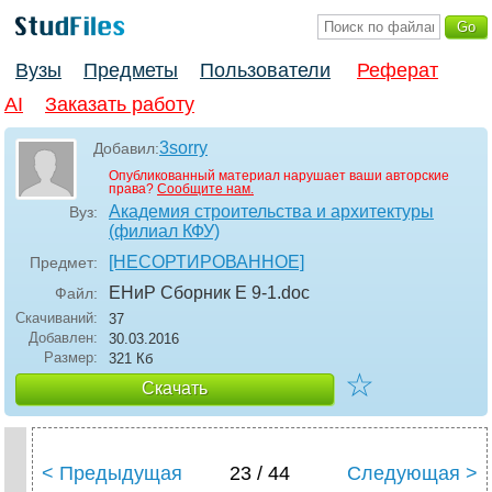
Вузы
Предметы
Пользователи
Реферат
AI
Заказать работу
3sorry
Добавил:
Опубликованный материал нарушает ваши авторские
права?
Сообщите нам.
Академия строительства и архитектуры
Вуз:
(филиал КФУ)
[НЕСОРТИРОВАННОЕ]
Предмет:
ЕНиР Сборник Е 9-1
.doc
Файл:
Скачиваний:
37
Добавлен:
30.03.2016
Размер:
321 Кб
☆
Скачать
< Предыдущая
23 / 44
Следующая >