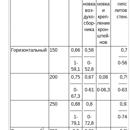
новка
новка
гипсо
воз­
и
литов
духо­
креп­
стена
сбор­
ление
ника
крон­
штей­
нов
Горизонтальный
150
0,66
0,58
0,7
--------
--------
--------
1-
0-
0-56,
59,1
52,8
200
0,75
0,67
0,08
0,79
--------
--------
--------
--------
0-
0-61
0-06,3
0-63,
67,3
250
0,88
0,8
0,93
--------
--------
--------
1-
0-
0-74,
79,1
72,8