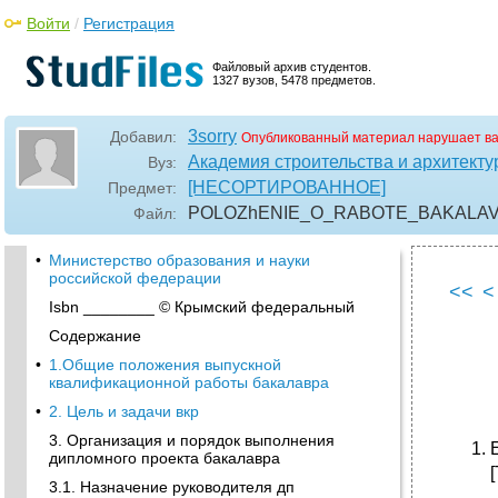
Войти
/
Регистрация
Файловый архив студентов.
1327 вузов, 5478 предметов.
3sorry
Добавил:
Опубликованный материал нарушает в
Академия строительства и архитекту
Вуз:
[НЕСОРТИРОВАННОЕ]
Предмет:
POLOZhENIE_O_RABOTE_BAKALAVRA
Файл:
•
Министерство образования и науки
российской федерации
<<
<
Isbn ________ © Крымский федеральный
Содержание
•
1.Общие положения выпускной
квалификационной работы бакалавра
•
2. Цель и задачи вкр
3. Организация и порядок выполнения
дипломного проекта бакалавра
[
3.1. Назначение руководителя дп