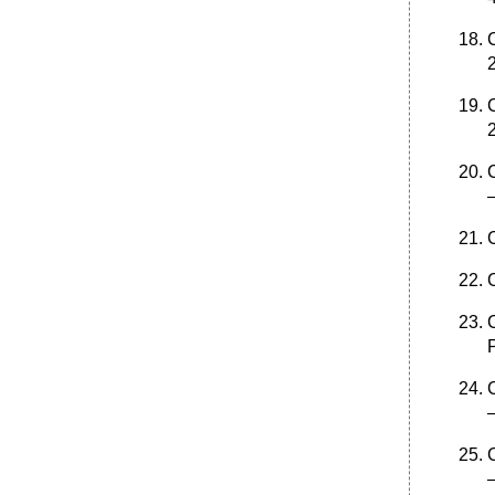
2
–
–
–