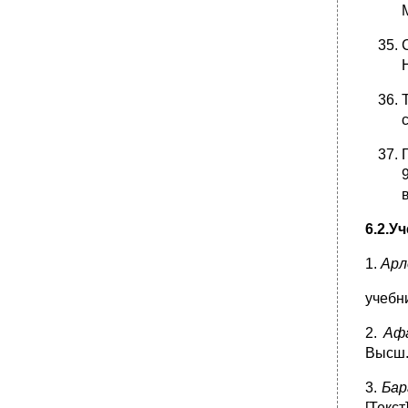
6.2.У
1.
Арл
учебни
2.
Афа
Высш. 
3.
Бар
[Текст