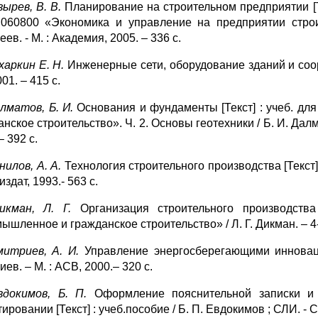
зырев, В. В.
Планирование на строительном предприятии [Те
 060800 «Экономика и управление на предприятии строи
ев. - М. : Академия, 2005. – 336 с.
харкин Е. Н.
Инженерные сети, оборудование зданий и сооруж
001. – 415 с.
лматов, Б. И.
Основания и фундаменты [Текст] : учеб. дл
нское строительство». Ч. 2. Основы геотехники / Б. И. Далма
– 392 с.
нилов, А. А.
Технология строительного производства [Текст] :
здат, 1993.- 563 с.
икман, Л. Г.
Организация строительного производства
шленное и гражданское строительство» / Л. Г. Дикман. – 4-е 
митриев, А. И.
Управление энергосберегающими инновация
ев. – М. : АСВ, 2000.– 320 с.
вдокимов, Б. П.
Оформление пояснительной записки и
ировании [Текст] : учеб.пособие / Б. П. Евдокимов ; СЛИ. - С