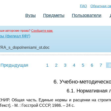
FAQ
Обратная св
Вузы
Предметы
Пользователи
аши авторские права?
Сообщите нам.
ры (филиал КФУ)
_s_dopolneniami_ot
.doc
 Предыдущая
1
2
3
4
5
6
7
8
6. Учебно-методическ
6.1. Нормативная 
ЕНИР. Общая часть. Единые нормы и расценки на строит
Текст]. - М. : Госстрой СССР, 1986. – 24 с.