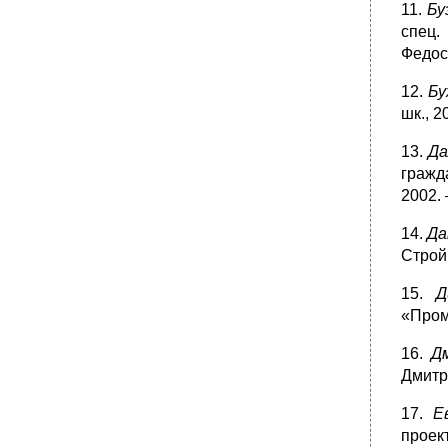
11.
Бу
спец.
Федосе
12.
Бу
шк., 2
13.
Да
гражда
2002. 
14.
Да
Стройи
15.
Д
«Промы
16.
Д
Дмитри
17.
Е
проект