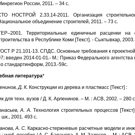
Минрегион России, 2011. – 34 с.
СТО НОСТРОЙ 2.33.14-2011. Организация строительног
Национальное объединение строителей, 2011. – 73 с.
ТЕР–2001. Территориальные единичные расценки на 
строительства в Республике Коми [Текст]. - Сыктывкар, 2003. 
ГОСТ Р 21.101-13. СПДС. Основные требования к проектной 
97; введен 2014-01-01.- М.: Приказ Федерального агентства
во стандартинформ, 2013.-59с.
чебная литература
*
енинов, Д. К.
Конструкции из дерева и пластмасс [Текст] :
к для техн. вузов / Д. К. Арленинов. – М. : АСВ, 2002. – 280 с
насьев, А. А.
Технология строительных процессов [Текст] 
шк., 2001. 493 с.
анова, А. С.
Каркасно-стержневые расчетные модели и инж
] : учеб. пособие / А. С. Баранова, А. М. Залесов. – М. : АСВ, 