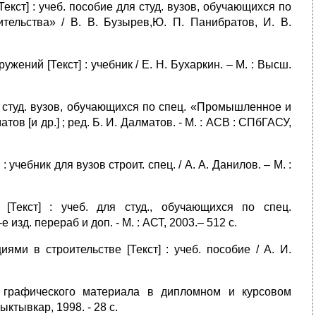
кст] : учеб. пособие для студ. вузов, обучающихся по
тельства» / В. В. Бузырев,Ю. П. Панибратов, И. В.
ений [Текст] : учебник / Е. Н. Бухаркин. – М. : Высш.
я студ. вузов, обучающихся по спец. «Промышленное и
тов [и др.] ; ред. Б. И. Далматов. - М. : АСВ : СПбГАСУ,
 учебник для вузов строит. спец. / А. А. Данилов. – М. :
 [Текст] : учеб. для студ., обучающихся по спец.
изд. перераб и доп. - М. : АСТ, 2003.– 512 с.
ми в строительстве [Текст] : учеб. пособие / А. И.
 графического материала в дипломном и курсовом
ыктывкар, 1998. - 28 с.