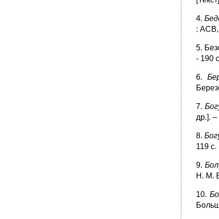
4.
Бед
: АСВ,
5. Без
- 190 с
6.
Бе
Березо
7.
Бог
др.]. 
8.
Бог
119 с.
9.
Бол
Н. М. 
10.
Бо
Больша