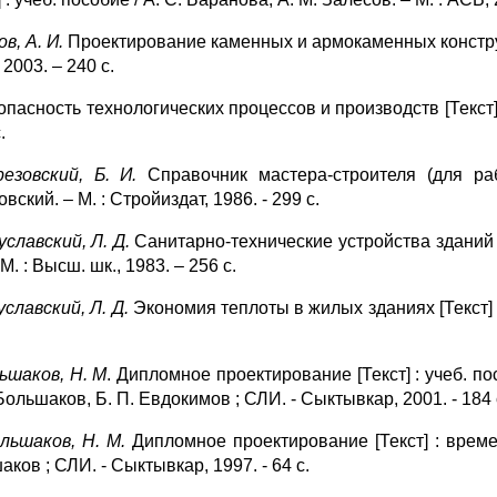
ов, А. И.
Проектирование каменных и армокаменных конструкций
 2003. – 240 с.
опасность технологических процессов и производств [Текст] 
.
резовский, Б. И.
Справочник мастера-строителя (для раб
вский. – М. : Стройиздат, 1986. - 299 с.
уславский, Л. Д.
Санитарно-технические устройства зданий [Т
– М. : Высш. шк., 1983. – 256 с.
уславский, Л. Д.
Экономия теплоты в жилых зданиях [Текст] :у
ьшаков, Н. М
. Дипломное проектирование [Текст] : учеб. 
Большаков, Б. П. Евдокимов ; СЛИ. - Сыктывкар, 2001. - 184 
льшаков, Н. М.
Дипломное проектирование [Текст] : време
ков ; СЛИ. - Сыктывкар, 1997. - 64 с.