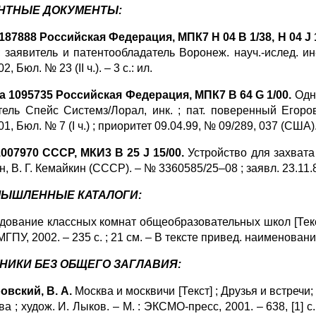
НТНЫЕ ДОКУМЕНТЫ:
2187888 Российская Федерация, МПК7 H 04 В 1/38, Н 04 J 
 ; заявитель и патентообладатель Воронеж. науч.-ислед. ин
2, Бюл. № 23 (II ч.). – 3 с.: ил.
а 1095735 Российская Федерация, МПК7 В 64 G 1/00.
Одн
тель Спейс Системз/Лорал, инк. ; пат. поверенный Егоров
01, Бюл. № 7 (I ч.) ; приоритет 09.04.99, № 09/289, 037 (США). 
 1007970 СССР, МКИ3 В 25 J 15/00.
Устройство для захвата
, В. Г. Кемайкин (СССР). – № 3360585/25–08 ; заявл. 23.11.81 
ЫШЛЕННЫЕ КАТАЛОГИ:
дование классных комнат общеобразовательных школ [Текст]:
 МГПУ, 2002. – 235 с. ; 21 см. – В тексте привед. наименован
НИКИ БЕЗ ОБЩЕГО ЗАГЛАВИЯ:
овский, В. А.
Москва и москвичи [Текст] ; Друзья и встречи; 
а ; худож. И. Лыков. – М. : ЭКСМО-пресс, 2001. – 638, [1] с. 