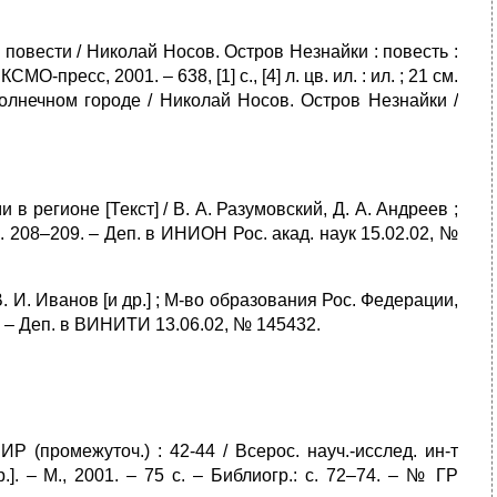
. повести / Николай Носов. Остров Незнайки : повесть :
СМО-пресс, 2001. – 638, [1] с., [4] л. цв. ил. : ил. ; 21 см.
олнечном городе / Николай Носов. Остров Незнайки /
 регионе [Текст] / В. А. Разумовский, Д. А. Андреев ;
 с. 208–209. – Деп. в ИНИОН Рос. акад. наук 15.02.02, №
 И. Иванов [и др.] ; М-во образования Рос. Федерации,
9. – Деп. в ВИНИТИ 13.06.02, № 145432.
Р (промежуточ.) : 42-44 / Всерос. науч.-исслед. ин-т
.]. – М., 2001. – 75 с. – Библиогр.: с. 72–74. – № ГР