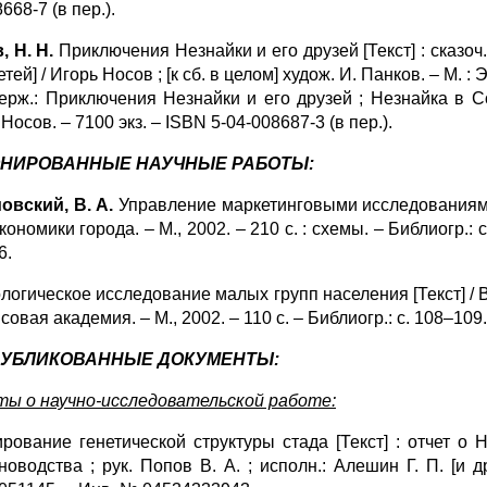
668-7 (в пер.).
, Н. Н.
Приключения Незнайки и его друзей [Текст] : сказоч
етей] / Игорь Носов ; [к сб. в целом] худож. И. Панков. – М. : ЭК
ерж.: Приключения Незнайки и его друзей ; Незнайка в С
Носов. – 7100 экз. – ISBN 5-04-008687-3 (в пер.).
НИРОВАННЫЕ НАУЧНЫЕ РАБОТЫ:
овский, В. А.
Управление маркетинговыми исследованиями в
кономики города. – М., 2002. – 210 с. : схемы. – Библиогр.:
6.
огическое исследование малых групп населения [Текст] / В.
овая академия. – М., 2002. – 110 с. – Библиогр.: с. 108–10
УБЛИКОВАННЫЕ ДОКУМЕНТЫ:
ы о научно-исследовательской работе:
рование генетической структуры стада [Текст] : отчет о НИ
оводства ; рук. Попов В. А. ; исполн.: Алешин Г. П. [и др