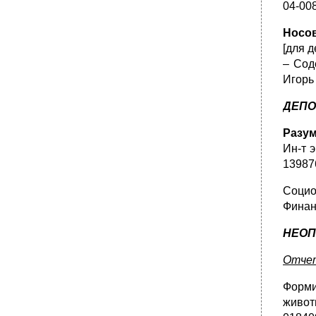
04-008
Носов
[для д
– Сод
Игорь 
ДЕПО
Разум
Ин-т э
13987
Социол
Финанс
НЕОП
Отчет
Форми
животн