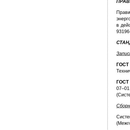
ПРАВ
Прави
энерго
в дейс
93196
СТАН
Запис
ГОСТ 
Технич
ГОСТ 
07–01.
(Сист
Сборн
Систе
(Межго