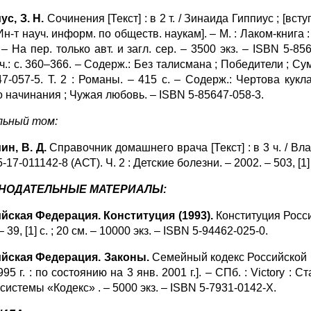
ус, З. Н.
Сочинения [Текст] : в 2 т. / Зинаида Гиппиус ; [вступ
Ин-т науч. информ. по обществ. наукам]. – М. : Лаком-книга 
 – На пер. только авт. и загл. сер. – 3500 экз. – ISBN 5-85
.: с. 360–366. – Содерж.: Без талисмана ; Победители ; Сум
47-057-5. Т. 2 : Романы. – 415 с. – Содерж.: Чертова кукл
о начинания ; Чужая любовь. – ISBN 5-85647-058-3.
ьный том:
ин, В. Д.
Справочник домашнего врача [Текст] : в 3 ч. / Вла
-17-011142-8 (АСТ). Ч. 2 : Детские болезни. – 2002. – 503, [1] 
НОДАТЕЛЬНЫЕ МАТЕРИАЛЫ:
йская Федерация. Конституция (1993).
Конституция Россий
– 39, [1] с. ; 20 см. – 10000 экз. – ISBN 5-94462-025-0.
йская Федерация. Законы.
Семейный кодекс Российской Фе
995 г. : по состоянию на 3 янв. 2001 г.]. – СПб. : Victory : Ст
системы «Кодекс» . – 5000 экз. – ISBN 5-7931-0142-Х.