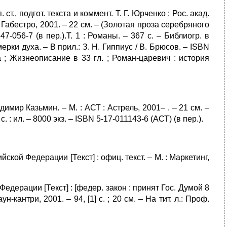
. ст., подгот. текста и коммент. Т. Г. Юрченко ; Рос. акад.
: Габестро, 2001. – 22 см. – (Золотая проза серебряного
647-056-7 (в пер.).Т. 1 : Романы. – 367 с. – Библиогр. в
ерки духа. – В прил.: З. Н. Гиппиус / В. Брюсов. – ISBN
а ; Жизнеописание в 33 гл. ; Роман-царевич : история
димир Казьмин. – М. : АСТ : Астрель, 2001– . – 21 см. –
с. : ил. – 8000 экз. – ISBN 5-17-011143-6 (АСТ) (в пер.).
ской Федерации [Текст] : офиц. текст. – М. : Маркетинг,
дерации [Текст] : [федер. закон : принят Гос. Думой 8
аун-кантри, 2001. – 94, [1] с. ; 20 см. – На тит. л.: Проф.