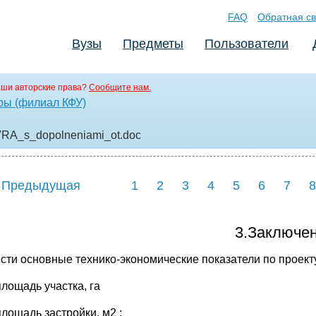
FAQ
Обратная св
Вузы
Предметы
Пользователи
аши авторские права?
Сообщите нам.
ры (филиал КФУ)
_s_dopolneniami_ot
.doc
 Предыдущая
1
2
3
4
5
6
7
8
3.Заключен
сти основные технико-экономические показатели по проект
площадь участка, га
площадь застройки, м2 ;