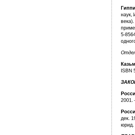
Гиппи
наук, 
века).
примеч
5-856
одног
Отдел
Казьм
ISBN 5
ЗАКО
Росси
2001. 
Росси
дек. 1
юрид. 