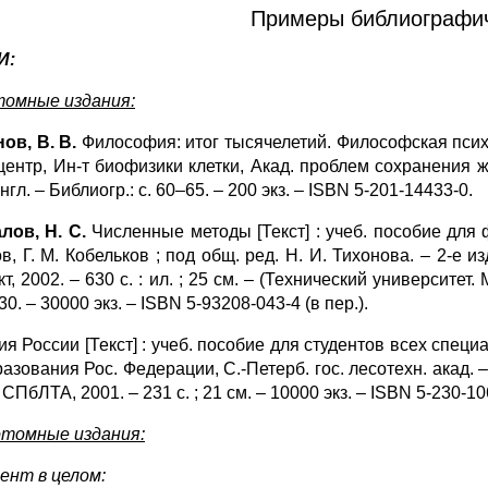
Примеры библиографич
И:
омные издания:
ов, В. В.
Философия: итог тысячелетий. Философская психол
центр, Ин-т биофизики клетки, Акад. проблем сохранения жи
англ. – Библиогр.: с. 60–65. – 200 экз. – ISBN 5-201-14433-0.
лов, Н. С.
Численные методы [Текст] : учеб. пособие для ф
, Г. М. Кобельков ; под общ. ред. Н. И. Тихонова. – 2-е из
т, 2002. – 630 с. : ил. ; 25 см. – (Технический университет. 
0. – 30000 экз. – ISBN 5-93208-043-4 (в пер.).
я России [Текст] : учеб. пособие для студентов всех специаль
азования Рос. Федерации, С.-Петерб. гос. лесотехн. акад. – 
 СПбЛТА, 2001. – 231 с. ; 21 см. – 10000 экз. – ISBN 5-230-10
томные издания:
ент в целом: