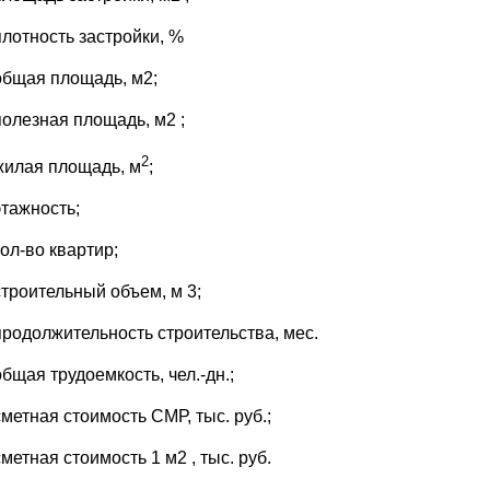
плотность застройки, %
общая площадь, м2;
полезная площадь, м2 ;
2
жилая площадь, м
;
этажность;
кол-во квартир;
строительный объем, м 3;
продолжительность строительства, мес.
общая трудоемкость, чел.-дн.;
сметная стоимость СМР, тыс. руб.;
сметная стоимость 1 м2 , тыс. руб.