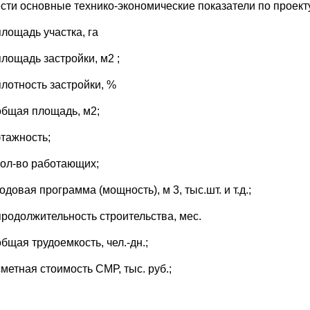
сти основные технико-экономические показатели по проект
площадь участка, га
площадь застройки, м2 ;
плотность застройки, %
общая площадь, м2;
этажность;
кол-во работающих;
годовая программа (мощность), м 3, тыс.шт. и т.д.;
продолжительность строительства, мес.
общая трудоемкость, чел.-дн.;
сметная стоимость СМР, тыс. руб.;