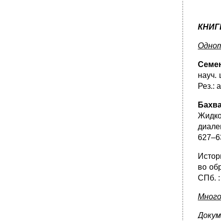
КНИГ
Однот
Семен
науч. 
Рез.: 
Бахва
Жидков
диалек
627–63
Истори
во обр
СПб. :
Много
Докум