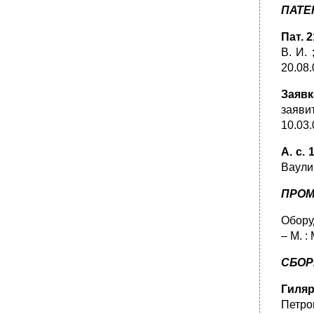
ПАТЕ
Пат. 
В. И.
20.08.0
Заявк
заяви
10.03.
А. с.
Ваулин
ПРОМ
Обору
– М. :
СБОР
Гиляр
Петров