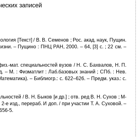
еских записей
огия [Текст] / В. В. Семенов ; Рос. акад. наук, Пущин.
зни. – Пущино : ПНЦ РАН, 2000. – 64, [3] с. ; 22 см. –
из.-мат. специальностей вузов / Н. С. Бахвалов, Н. П.
д. – М. : Физматлит : Лаб.базовых знаний ; СПб. : Нев.
Математика). – Библиогр.: с. 622–626. – Предм. указ.: с.
ностей / В. Н. Быков [и др.] ; отв. ред В. Н. Сухов ; М-
2-е изд., перераб. И доп. / при участии Т. А. Суховой. –
656-5.