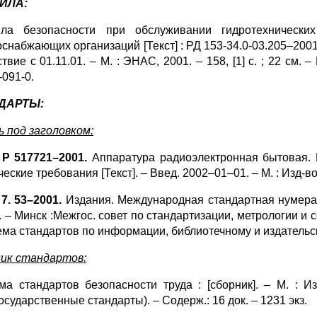
ИЛА:
ла безопасности при обслуживании гидротехнически
снабжающих организаций [Текст] : РД 153-34.0-03.205–2001:
твие с 01.11.01. – М. : ЭНАС, 2001. – 158, [1] с. ; 22 см.
-091-0.
ДАРТЫ:
ь под заголовком:
Р 517721–2001.
Аппаратура радиоэлектронная бытовая.
еские требования [Текст]. – Введ. 2002–01–01. – М. : Изд-во ст
7. 53–2001.
Издания. Международная стандартная нумераци
 – Минск :Межгос. совет по стандартизации, метрологии и се
ема стандартов по информации, библиотечному и издательск
ик стандартов:
ма стандартов безопасности труда : [сборник]. – М. : Изд
сударственные стандарты). – Содерж.: 16 док. – 1231 экз.