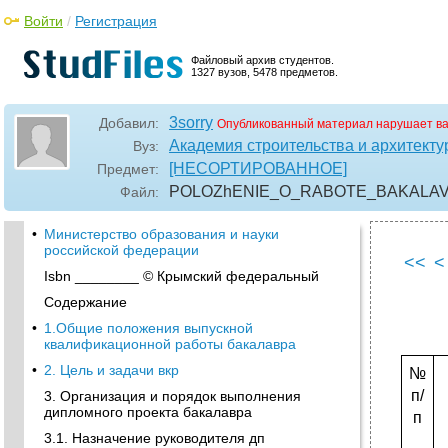
Войти
/
Регистрация
Файловый архив студентов.
1327 вузов, 5478 предметов.
3sorry
Добавил:
Опубликованный материал нарушает в
Академия строительства и архитекту
Вуз:
[НЕСОРТИРОВАННОЕ]
Предмет:
POLOZhENIE_O_RABOTE_BAKALAVRA
Файл:
•
Министерство образования и науки
российской федерации
<<
<
Isbn ________ © Крымский федеральный
Содержание
•
1.Общие положения выпускной
квалификационной работы бакалавра
•
2. Цель и задачи вкр
№
п/
3. Организация и порядок выполнения
дипломного проекта бакалавра
п
3.1. Назначение руководителя дп