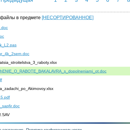
 Предыдущая
1
2
3
4
5
6
7
8
 файлы в предмете
[НЕСОРТИРОВАННОЕ]
2.doc
doc
k_L2.pas
r_4k_2sem.doc
atsia_stroitelstva_3_raboty.xlsx
hENIE_O_RABOTE_BAKALAVRA_s_dopolneniami_ot.doc
df
ia_zadachi_po_Akimovoy.xlsx
5.pdf
sapfir.doc
R.SAV
е соглашение
Политика конфиденциальности