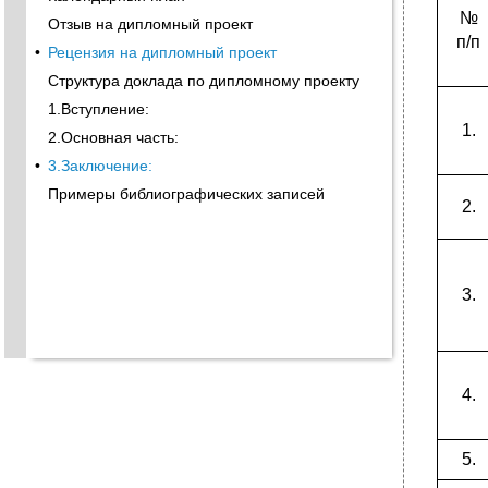
№
Отзыв на дипломный проект
п/п
•
Рецензия на дипломный проект
Структура доклада по дипломному проекту
1.Вступление:
1.
2.Основная часть:
•
3.Заключение:
Примеры библиографических записей
2.
3.
4.
5.