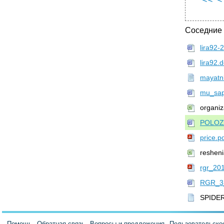
<<
<
Соседние
lira92-
lira92.
mayatn
mu_sap
organiz
POLOZ
price.p
reshen
rgr_201
RGR_3_
SPIDE
Помощь
Обратная связь
Вопросы и предложения
Пользовательско