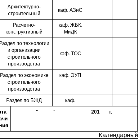
Архитектурно-
каф. АЗиС
строительный
Расчетно-
каф. ЖБК,
конструктивный
МиДК
Раздел по технологии
и организации
каф. ТОС
строительного
производства
Раздел по экономике
каф. ЭУП
строительного
производства
Раздел по БЖД
каф.
ата
"_____"_____________201___ г.
ачи
ния
Календарный