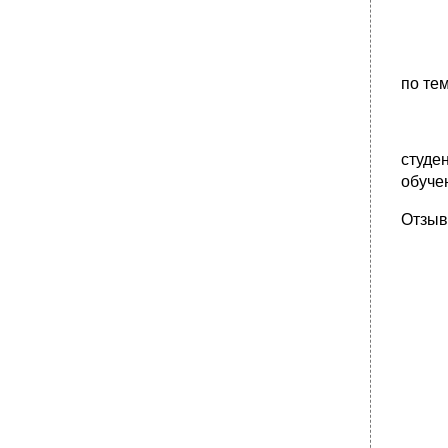
по те
студе
обуче
Отзыв