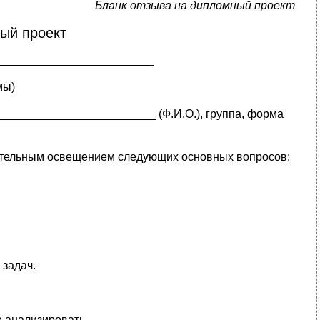
Бланк отзыва на дипломный проект
ый проект
_________________________
мы)
_______________________ (Ф.И.О.), группа, форма
зательным освещением следующих основных вопросов:
задач.
 анализировать,