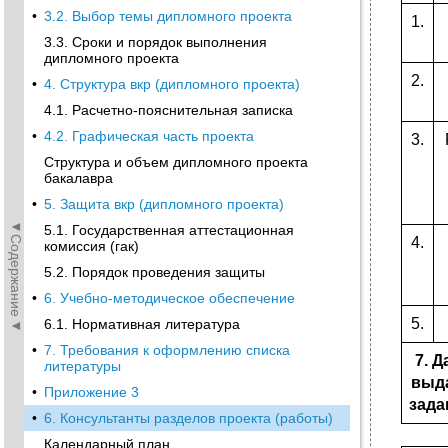
•
3.2. Выбор темы дипломного проекта
1.
3.3. Сроки и порядок выполнения
дипломного проекта
2.
•
4. Структура вкр (дипломного проекта)
4.1. Расчетно-пояснительная записка
•
4.2. Графическая часть проекта
3.
Структура и объем дипломного проекта
бакалавра
•
5. Защита вкр (дипломного проекта)
◄Содержание◄
5.1. Государственная аттестационная
4.
комиссия (гак)
5.2. Порядок проведения защиты
•
6. Учебно-методическое обеспечение
5.
6.1. Нормативная литература
•
7. Требования к оформлению списка
7. Д
литературы
выд
•
Приложение 3
зада
•
6. Консультанты разделов проекта (работы)
Календарный план