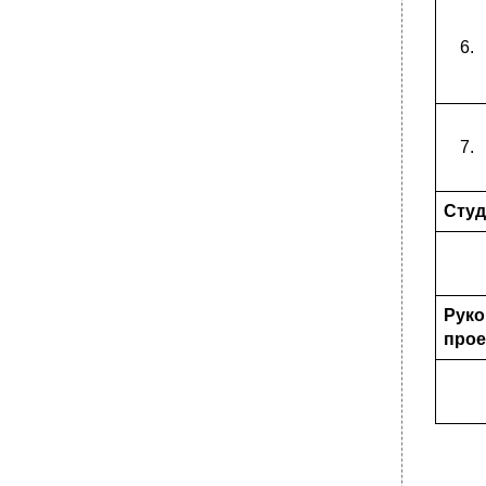
6.
7.
Студ
Руко
прое