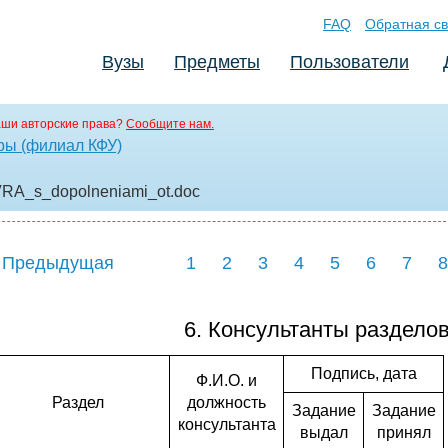
FAQ
Обратная св
Вузы
Предметы
Пользователи
аши авторские права?
Сообщите нам.
ры (филиал КФУ)
_s_dopolneniami_ot
.doc
 Предыдущая
1
2
3
4
5
6
7
8
6. Консультанты разделов
Подпись, дата
Ф.И.О. и
Раздел
должность
Задание
Задание
консультанта
выдал
принял