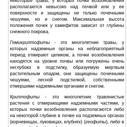
некоторые травы, у которых почки возобновления
располагаются невысоко над почвой или у ее
поверхности и защищены не только почечными
чешуями, но и снегом. Максимальная высота
положения почек у хамефитов зависит от глубины
снежного покрова.
Гемикриптофиты
- это многолетние травы, у
которых надземные органы на неблагоприятный
период отмирают целиком, а почки возобновления
находятся на уровне почвы или погружены очень
неглубоко в подстилку, образуемую мертвым
растительным опадом, они защищены почечными
чешуями, лесной подстилкой, собственными
отмершими надземными органами и снегом.
Криптофиты
- это многолетние травянистые
растения с отмирающими надземными частями, у
которых почки возобновления располагаются либо
на некоторой глубине в почве на подземных органах
(корневищах, луковицах, клубнях) (
геофиты
), либо в