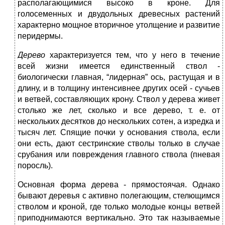
располагающимися высоко в кроне. Для
голосеменных и двудольных древесных растений
характерно мощное вторичное утолщение и развитие
перидермы.
Дерево
характеризуется тем, что у него в течение
всей жизни имеется единственный ствол -
биологически главная, “лидерная” ось, растущая и в
длину, и в толщину интенсивнее других осей - сучьев
и ветвей, составляющих крону. Ствол у дерева живет
столько же лет, сколько и все дерево, т. е. от
нескольких десятков до нескольких сотен, а изредка и
тысяч лет. Спящие почки у основания ствола, если
они есть, дают сестринские стволы только в случае
срубания или повреждения главного ствола (пневая
поросль).
Основная форма дерева - прямостоячая. Однако
бывают деревья с активно полегающим, стелющимся
стволом и кроной, где только молодые концы ветвей
приподнимаются вертикально. Это так называемые