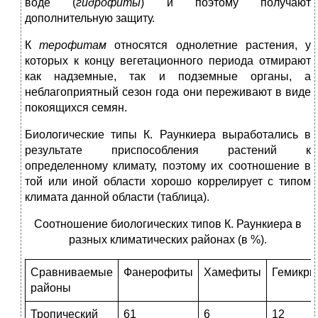
воде (
гидрофиты
) и поэтому получают
дополнительную защиту.
К
терофитам
относятся однолетние растения, у
которых к концу вегетационного периода отмирают
как надземные, так и подземные органы, а
неблагоприятный сезон года они переживают в виде
покоящихся семян.
Биологические типы К. Раункиера выработались в
результате приспособления растений к
определенному климату, поэтому их соотношение в
той или иной области хорошо коррелирует с типом
климата данной области (таблица).
Соотношение биологических типов К. Раункиера в
разных климатических районах (в %).
Сравниваемые
Фанерофиты
Хамефиты
Гемикри
районы
Тропический
61
6
12