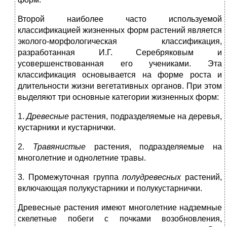
Второй наиболее часто используемой
классификацией жизненных форм растений является
эколого-морфологическая классификация,
разработанная И.Г. Серебряковым и
усовершенствованная его учениками. Эта
классификация основывается на форме роста и
длительности жизни вегетативных органов. При этом
выделяют три основные категории жизненных форм:
1.
Древесные
растения, подразделяемые на деревья,
кустарники и кустарнички.
2.
Травянистые
растения, подразделяемые на
многолетние и однолетние травы.
3. Промежуточная группа
полудревесных
растений,
включающая полукустарники и полукустарнички.
Древесные растения имеют многолетние надземные
скелетные побеги с почками возобновления,