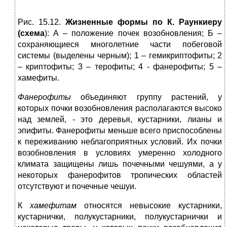
Рис. 15.12.
Жизненные формы по К. Раункиеру
(схема
): А – положение почек возобновления; Б –
сохраняющиеся многолетние части побеговой
системы (выделены черным); 1 – гемикриптофиты; 2
– криптофиты; 3 – терофиты; 4 - фанерофиты; 5 –
хамефиты.
Фанерофиты
объединяют группу растений, у
которых почки возобновления располагаются высоко
над землей, - это деревья, кустарники, лианы и
эпифиты. Фанерофиты меньше всего приспособлены
к переживанию неблагоприятных условий. Их почки
возобновления в условиях умеренно холодного
климата защищены лишь почечными чешуями, а у
некоторых фанерофитов тропических областей
отсутствуют и почечные чешуи.
К
хамефитам
относятся невысокие кустарники,
кустарнички, полукустарники, полукустарнички и