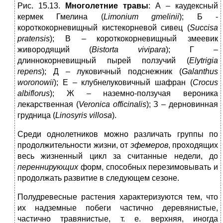
Рис. 15.13.
Многолетние травы
: А – каудексный
кермек Гмелина (
Limonium
gmelinii
); Б -
короткокорневищный кистекорневой сивец (
Succisa
pratensis
); В – короткокорневищный змеевик
живородящий (
Bistorta
vivipara
); Г –
длиннокорневищный пырей ползучий (
Elytrigia
repens
); Д – луковичный подснежник (
Galanthus
woronowii
); Е – клубнелуковичный шафран (
Crocus
albiflorus
); Ж – наземно-ползучая вероника
лекарственная (
Veronica
officinalis
); З – дерновинная
грудница (
Linosyris
villosa
).
Среди однолетников можно различать группы по
продолжительности жизни, от
эфемеров
, проходящих
весь жизненный цикл за считанные недели, до
переннирующих
форм, способных перезимовывать и
продолжать развитие в следующем сезоне.
Полудревесные растения характеризуются тем, что
их надземные побеги частично деревянистые,
частично травянистые, т. е. верхняя, иногда