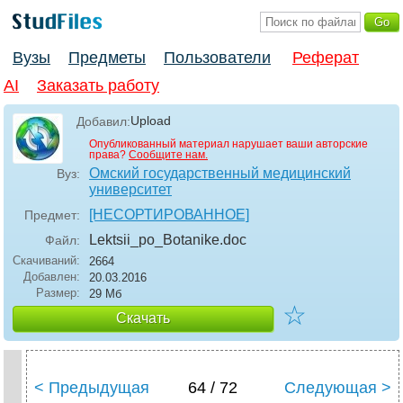
Вузы
Предметы
Пользователи
Реферат
AI
Заказать работу
Upload
Добавил:
Опубликованный материал нарушает ваши авторские
права?
Сообщите нам.
Омский государственный медицинский
Вуз:
университет
[НЕСОРТИРОВАННОЕ]
Предмет:
Lektsii_po_Botanike
.doc
Файл:
Скачиваний:
2664
Добавлен:
20.03.2016
Размер:
29 Мб
☆
Скачать
< Предыдущая
64 / 72
Следующая >