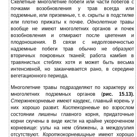
Скелетные многолетние побеги или части побегов с
почками возобновления у трав всегда или
подземные, или приземные, т. е. скрыты в подстилке
или плотно прижаты к почве.
Однолетние
травы
вообще не имеют многолетних органов и почек
возобновления и отмирают после цветения и
плодоношения. В связи с недолговечностью
надземные побеги трав обычно не образуют
вторичных покровных тканей; работа камбия в
травянистых стеблях хотя и может быть весьма
интенсивной, но заканчивается рано, в середине
вегетационного периода.
Многолетние травы подразделяют по характеру их
многолетних подземных органов (
рис. 15.13).
Стержнекорневые
имеют каудекс, главный корень у
них хорошо развит.
Кистекорневые
во взрослом
состоянии лишены главного корня, придаточные
корни скучены в виде кисти на крайне укороченном
корневище: узлы на нем сближены, а междоузлия
отсутствуют
.
Короткокорневищные
имеют хорошо