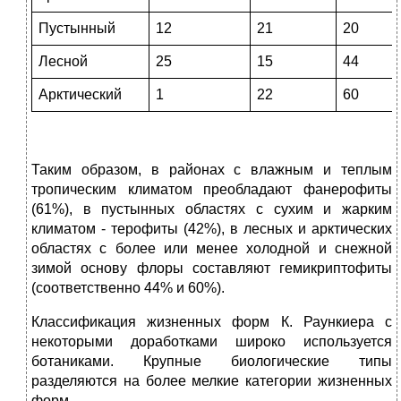
Пустынный
12
21
20
Лесной
25
15
44
Арктический
1
22
60
Таким образом, в районах с влажным и теплым
тропическим климатом преобладают фанерофиты
(61%), в пустынных областях с сухим и жарким
климатом - терофиты (42%), в лесных и арктических
областях с более или менее холодной и снежной
зимой основу флоры составляют гемикриптофиты
(соответственно 44% и 60%).
Классификация жизненных форм К. Раункиера с
некоторыми доработками широко используется
ботаниками. Крупные биологические типы
разделяются на более мелкие категории жизненных
форм.