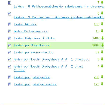
7
Lektsia__8_Psikhosomaticheskie_zabolevania_i_vnutrennyay
6
Lektsia__9_Prichiny_voznmiknovenia_psikhosomaticheskikh_
Lektsii_bkh.doc
103
lektsii_Drobyshev.docx
13
Lektsii_Patyukova_A_G.doc
1484
Lektsii_po_Botanike.doc
2664
Lektsii_po_ekonomike.doc
59
lektsii_po_filosofii_Drobysheva_A_A__1_chast.doc
3
lektsii_po_filosofii_Drobysheva_A_A__2_chast
4
(1...doc
Lektsii_po_gistologii.doc
236
Lektsii_po_gistologii_vse.doc
129