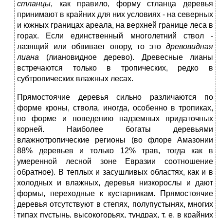
стланцы
, как правило, форму стланца деревья
принимают в крайних для них условиях - на северных
и южных границах ареала, на верхней границе леса в
горах. Если единственный многолетний ствол -
лазящий или обвивает опору, то это
древовидная
лиана
(лиановидное дерево). Древесные лианы
встречаются только в тропических, редко в
субтропических влажных лесах.
Прямостоячие деревья сильно различаются по
форме кроны, ствола, иногда, особенно в тропиках,
по форме и поведению надземных придаточных
корней. Наиболее богаты деревьями
влажнотропические регионы (во флоре Амазонии
88% деревьев и только 12% трав, тогда как в
умеренной лесной зоне Евразии соотношение
обратное). В теплых и засушливых областях, как и в
холодных и влажных, деревья низкорослы и дают
формы, переходные к кустарникам. Прямостоячие
деревья отсутствуют в степях, полупустынях, многих
типах пустынь, высокогорьях, тундрах, т. е. в крайних