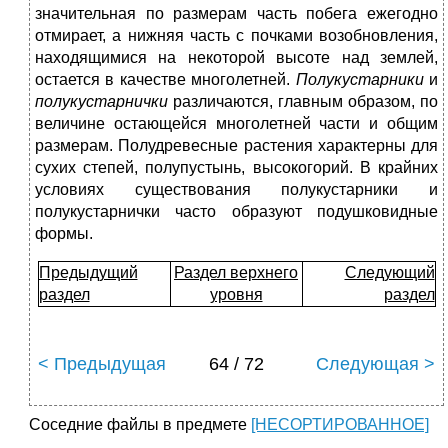
значительная по размерам часть побега ежегодно
отмирает, а нижняя часть с почками возобновления,
находящимися на некоторой высоте над землей,
остается в качестве многолетней.
Полукустарники
и
полукустарнички
различаются, главным образом, по
величине остающейся многолетней части и общим
размерам. Полудревесные растения характерны для
сухих степей, полупустынь, высокогорий. В крайних
условиях существования полукустарники и
полукустарнички часто образуют подушковидные
формы.
Предыдущий
Раздел верхнего
Следующий
раздел
уровня
раздел
< Предыдущая
64 / 72
Следующая >
Соседние файлы в предмете
[НЕСОРТИРОВАННОЕ]