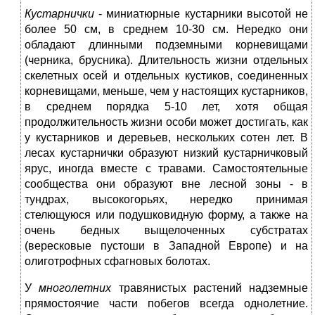
Кустарнички
- миниатюрные кустарники высотой не
более 50 см, в среднем 10-30 см. Нередко они
обладают длинными подземными корневищами
(черника, брусника). Длительность жизни отдельных
скелетных осей и отдельных кустиков, соединенных
корневищами, меньше, чем у настоящих кустарников,
в среднем порядка 5-10 лет, хотя общая
продолжительность жизни особи может достигать, как
у кустарников и деревьев, нескольких сотен лет. В
лесах кустарнички образуют низкий кустарничковый
ярус, иногда вместе с травами. Самостоятельные
сообщества они образуют вне лесной зоны - в
тундрах, высокогорьях, нередко принимая
стелющуюся или подушковидную форму, а также на
очень бедных выщелоченных субстратах
(вересковые пустоши в Западной Европе) и на
олиготрофных сфагновых болотах.
У
многолетних
травянистых растений надземные
прямостоячие части побегов всегда однолетние.