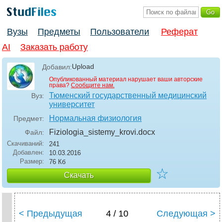
Вузы
Предметы
Пользователи
Реферат
AI
Заказать работу
Upload
Добавил:
Опубликованный материал нарушает ваши авторские
права?
Сообщите нам.
Тюменский государственный медицинский
Вуз:
университет
Нормальная физиология
Предмет:
Fiziologia_sistemy_krovi
.docx
Файл:
Скачиваний:
241
Добавлен:
10.03.2016
Размер:
76 Кб
☆
Скачать
< Предыдущая
4 / 10
Следующая >