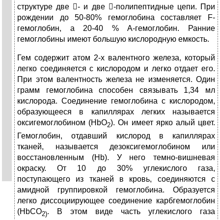
структуре две - и две -полипептидные цепи. При
рождении до 50-80% гемоглобина составляет F-
гемоглобин, а 20-40 % А-гемоглобин. Ранние
гемоглобины имеют большую кислородную емкость.
Гем содержит атом 2-х валентного железа, который
легко соединяется с кислородом и легко отдает его.
При этом валентность железа не изменяется. Один
грамм гемоглобина способен связывать 1,34 мл
кислорода. Соединение гемоглобина с кислородом,
образующееся в капиллярах легких называется
оксигемоглобином (HbO
). Он имеет ярко алый цвет.
2
Гемоглобин, отдавший кислород в капиллярах
тканей, называется дезоксигемоглобином или
восстановленным (Hb). У него темно-вишневая
окраску. От 10 до 30% углекислого газа,
поступающего из тканей в кровь, соединяются с
амидной группировкой гемоглобина. Образуется
легко диссоциирующее соединение карбгемоглобин
(HbCO
. В этом виде часть углекислого газа
2)