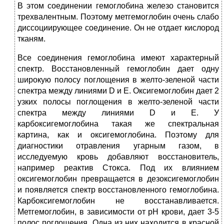
В этом соединении гемоглобина железо становится
трехвалентным. Поэтому метгемоглобин очень слабо
диссоциирующее соединение. Он не отдает кислород
тканям.
Все соединения гемоглобина имеют характерный
спектр. Восстановленный гемоглобин дает одну
широкую полосу поглощения в желто-зеленой части
спектра между линиями D и E. Оксигемоглобин дает 2
узких полосы поглощения в желто-зеленой части
спектра между линиями D и E. У
карбоксигемоглобина такая же спектральная
картина, как и оксигемоглобина. Поэтому для
диагностики отравления угарным газом, в
исследуемую кровь добавляют восстановитель,
например реактив Стокса. Под их влиянием
оксигемоглобин превращается в дезоксигемоглобин
и появляется спектр восстановленного гемоглобина.
Карбоксигемоглобин не восстанавливается.
Метгемоглобин, в зависимости от рН крови, дает 3-5
полос поглощения. Одна из них находится в красной