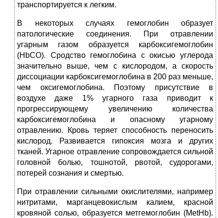
транспортируется к легким.
В некоторых случаях гемоглобин образует
патологические соединения. При отравлении
угарным газом образуется карбоксигемоглобин
(HbCO). Сродство гемоглобина с окисью углерода
значительно выше, чем с кислородом, а скорость
диссоциации карбоксигемоглобина в 200 раз меньше,
чем оксигемоглобина. Поэтому присутствие в
воздухе даже 1% угарного газа приводит к
прогрессирующему увеличению количества
карбоксигемоглобина и опасному угарному
отравлению. Кровь теряет способность переносить
кислород. Развивается гипоксия мозга и других
тканей. Угарное отравление сопровождается сильной
головной болью, тошнотой, рвотой, судорогами,
потерей сознания и смертью.
При отравлении сильными окислителями, например
нитритами, марганцевокислым калием, красной
кровяной солью, образуется метгемоглобин (MetHb).