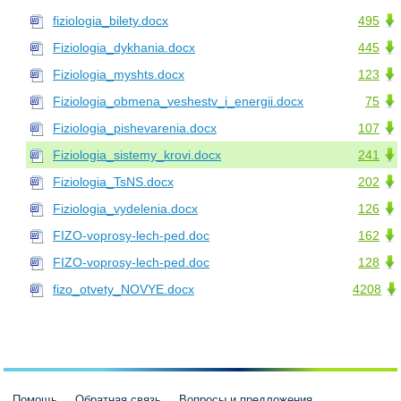
fiziologia_bilety.docx
495
Fiziologia_dykhania.docx
445
Fiziologia_myshts.docx
123
Fiziologia_obmena_veshestv_i_energii.docx
75
Fiziologia_pishevarenia.docx
107
Fiziologia_sistemy_krovi.docx
241
Fiziologia_TsNS.docx
202
Fiziologia_vydelenia.docx
126
FIZO-voprosy-lech-ped.doc
162
FIZO-voprosy-lech-ped.doc
128
fizo_otvety_NOVYE.docx
4208
Помощь
Обратная связь
Вопросы и предложения