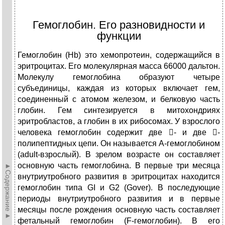
Гемоглобин. Его разновидности и
функции
Гемоглобин (Нb) это хемопротеин, содержащийся в
эритроцитах. Его молекулярная масса 66000 дальтон.
Молекулу гемоглобина образуют четыре
субъединицы, каждая из которых включает гем,
соединенный с атомом железом, и белковую часть
глобин. Гем синтезируется в митохондриях
эритробластов, а глобин в их рибосомах. У взрослого
человека гемоглобин содержит две - и две -
полипептидных цепи. Он называется А-гемоглобином
(adult-взрослый). В зрелом возрасте он составляет
основную часть гемоглобина. В первые три месяца
►Содержание►
внутриутробного развития в эритроцитах находится
гемоглобин типа GI и G2 (Gover). В последующие
периоды внутриутробного развития и в первые
месяцы после рождения основную часть составляет
фетальный гемоглобин (F-гемоглобин). В его