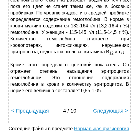
пока его цвет не станет таким же, как в боковых
пробирках. По уровню жидкости в средней пробирке
определяется содержание гемоглобина. В норме в
крови мужчин содержится 132-164 г/л (13,2-16,4 г %)
гемоглобина. У женщин - 115-145 г/л (11,5-14,5 г %).
Количество гемоглобина снижается при
кровопотерях, интоксикациях, нарушениях
эритропоэза, недостатке железа, витамина В
и т.д.
12
Кроме этого определяют цветовой показатель. Он
отражает степень насыщения эритроцитов
гемоглобином. Это отношение содержания
гемоглобина в крови к количеству эритроцитов. В
норме его величина составляет 0,85-1,05.
< Предыдущая
4 / 10
Следующая >
Соседние файлы в предмете
Нормальная физиология