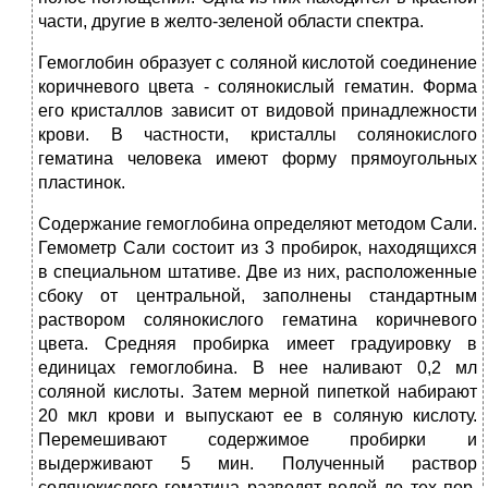
части, другие в желто-зеленой области спектра.
Гемоглобин образует с соляной кислотой соединение
коричневого цвета - солянокислый гематин. Форма
его кристаллов зависит от видовой принадлежности
крови. В частности, кристаллы солянокислого
гематина человека имеют форму прямоугольных
пластинок.
Содержание гемоглобина определяют методом Сали.
Гемометр Сали состоит из 3 пробирок, находящихся
в специальном штативе. Две из них, расположенные
сбоку от центральной, заполнены стандартным
раствором солянокислого гематина коричневого
цвета. Средняя пробирка имеет градуировку в
единицах гемоглобина. В нее наливают 0,2 мл
соляной кислоты. Затем мерной пипеткой набирают
20 мкл крови и выпускают ее в соляную кислоту.
Перемешивают содержимое пробирки и
выдерживают 5 мин. Полученный раствор
солянокислого гематина разводят водой до тех пор,