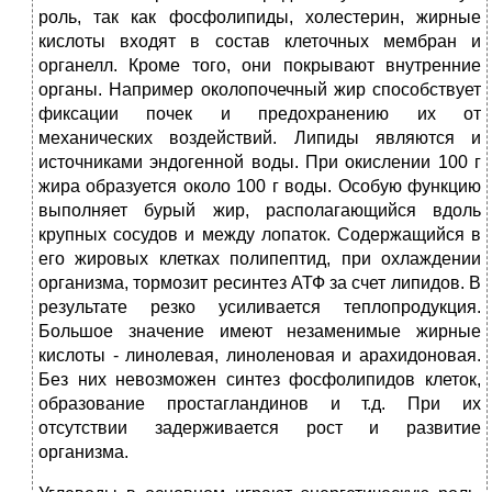
роль, так как фосфолипиды, холестерин, жирные
кислоты входят в состав клеточных мембран и
органелл. Кроме того, они покрывают внутренние
органы. Например околопочечный жир способствует
фиксации почек и предохранению их от
механических воздействий. Липиды являются и
источниками эндогенной воды. При окислении 100 г
жира образуется около 100 г воды. Особую функцию
выполняет бурый жир, располагающийся вдоль
крупных сосудов и между лопаток. Содержащийся в
его жировых клетках полипептид, при охлаждении
организма, тормозит ресинтез АТФ за счет липидов. В
результате резко усиливается теплопродукция.
Большое значение имеют незаменимые жирные
кислоты - линолевая, линоленовая и арахидоновая.
Без них невозможен синтез фосфолипидов клеток,
образование простагландинов и т.д. При их
отсутствии задерживается рост и развитие
организма.