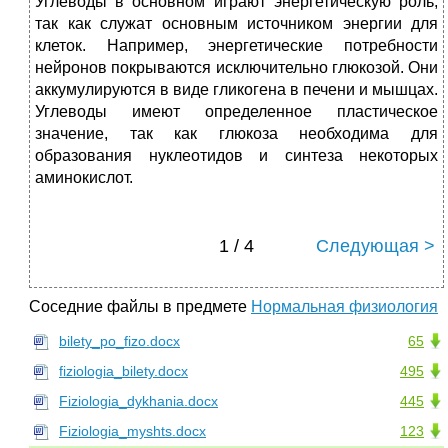
Углеводы в основном играют энергетическую роль,
так как служат основным источником энергии для
клеток. Например, энергетические потребности
нейронов покрываются исключительно глюкозой. Они
аккумулируются в виде гликогена в печени и мышцах.
Углеводы имеют определенное пластическое
значение, так как глюкоза необходима для
образования нуклеотидов и синтеза некоторых
аминокислот.
1 / 4
Следующая >
Соседние файлы в предмете
Нормальная физиология
bilety_po_fizo.docx
65
fiziologia_bilety.docx
495
Fiziologia_dykhania.docx
445
Fiziologia_myshts.docx
123