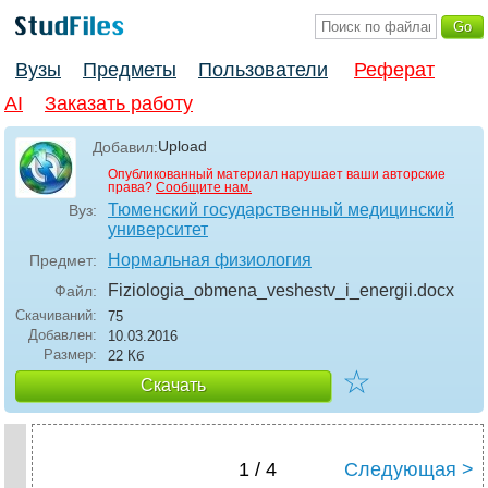
Вузы
Предметы
Пользователи
Реферат
AI
Заказать работу
Upload
Добавил:
Опубликованный материал нарушает ваши авторские
права?
Сообщите нам.
Тюменский государственный медицинский
Вуз:
университет
Нормальная физиология
Предмет:
Fiziologia_obmena_veshestv_i_energii
.docx
Файл:
Скачиваний:
75
Добавлен:
10.03.2016
Размер:
22 Кб
☆
Скачать
1 / 4
Следующая >