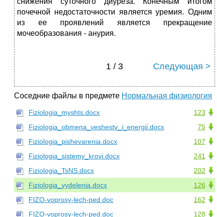
снижения суточного диуреза. Конечным итогом
почечной недостаточности является уремия. Одним
из ее проявлений является прекращение
мочеобразования - анурия.
1 / 3
Следующая >
Соседние файлы в предмете
Нормальная физиология
Fiziologia_myshts.docx
123
Fiziologia_obmena_veshestv_i_energii.docx
75
Fiziologia_pishevarenia.docx
107
Fiziologia_sistemy_krovi.docx
241
Fiziologia_TsNS.docx
202
Fiziologia_vydelenia.docx
126
FIZO-voprosy-lech-ped.doc
162
FIZO-voprosy-lech-ped.doc
128