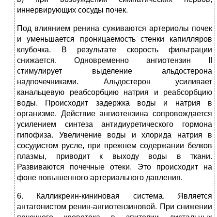
иннервирующих сосуды почек.
Под влиянием ренина суживаются артериолы почек
и уменьшается проницаемость стенки капилляров
клубочка. В результате скорость фильтрации
снижается. Одновременно ангиотензин II
стимулирует выделение альдостерона
надпочечниками. Альдостерон усиливает
канальцевую реабсорбцию натрия и реабсорбцию
воды. Происходит задержка воды и натрия в
организме. Действие ангиотензина сопровождается
усилением синтеза антидиуретического гормона
гипофиза. Увеличение воды и хлорида натрия в
сосудистом русле, при прежнем содержании белков
плазмы, приводит к выходу воды в ткани.
Развиваются почечные отеки. Это происходит на
фоне повышенного артериального давления.
6. Калликреин-кининовая система. Является
антагонистом ренин-ангиотензиновой. При снижении