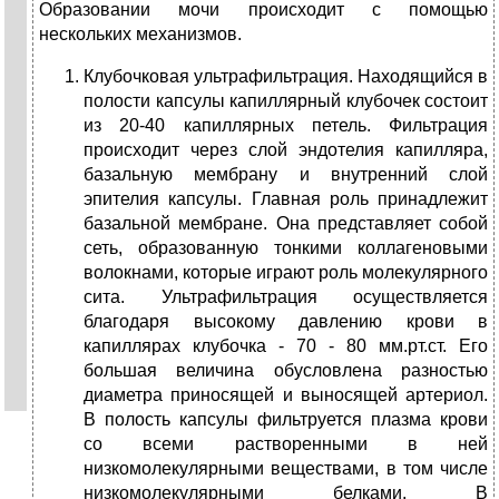
Образовании мочи происходит с помощью
нескольких механизмов.
Клубочковая ультрафильтрация. Находящийся в
полости капсулы капиллярный клубочек состоит
из 20-40 капиллярных петель. Фильтрация
происходит через слой эндотелия капилляра,
базальную мембрану и внутренний слой
эпителия капсулы. Главная роль принадлежит
базальной мембране. Она представляет собой
сеть, образованную тонкими коллагеновыми
волокнами, которые играют роль молекулярного
сита. Ультрафильтрация осуществляется
благодаря высокому давлению крови в
капиллярах клубочка - 70 - 80 мм.рт.ст. Его
большая величина обусловлена разностью
диаметра приносящей и выносящей артериол.
В полость капсулы фильтруется плазма крови
со всеми растворенными в ней
низкомолекулярными веществами, в том числе
низкомолекулярными белками. В