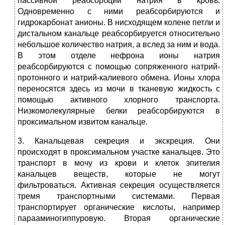
пассивной реабсорбции натрия в кровь.
Одновременно с ними реабсорбируются и
гидрокарбонат анионы. В нисходящем колене петли и
дистальном канальце реабсорбируется относительно
небольшое количество натрия, а вслед за ним и вода.
В этом отделе нефрона ионы натрия
реабсорбируются с помощью сопряженного натрий-
протонного и натрий-калиевого обмена. Ионы хлора
переносятся здесь из мочи в тканевую жидкость с
помощью активного хлорного транспорта.
Низкомолекулярные белки реабсорбируются в
проксимальном извитом канальце.
3. Канальцевая секреция и экскреция. Они
происходят в проксимальном участке канальцев. Это
транспорт в мочу из крови и клеток эпителия
канальцев веществ, которые не могут
фильтроваться. Активная секреция осуществляется
тремя транспортными системами. Первая
транспортирует органические кислоты, например
парааминогиппуровую. Вторая органические