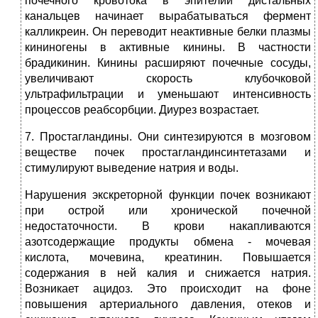
почечного кровотока в эпителии дистальных
канальцев начинает вырабатываться фермент
калликреин. Он переводит неактивные белки плазмы
кининогены в активные кинины. В частности
брадикинин. Кинины расширяют почечные сосуды,
увеличивают скорость клубочковой
ультрафильтрации и уменьшают интенсивность
процессов реабсорбции. Диурез возрастает.
7. Простагландины. Они синтезируются в мозговом
веществе почек простагландинсинтетазами и
стимулируют выведение натрия и воды.
Нарушения экскреторной функции почек возникают
при острой или хронической почечной
недостаточности. В крови накапливаются
азотсодержащие продукты обмена - мочевая
кислота, мочевина, креатинин. Повышается
содержания в ней калия и снижается натрия.
Возникает ацидоз. Это происходит на фоне
повышения артериального давления, отеков и