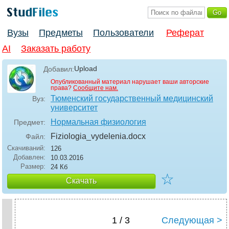
Вузы
Предметы
Пользователи
Реферат
AI
Заказать работу
Upload
Добавил:
Опубликованный материал нарушает ваши авторские
права?
Сообщите нам.
Тюменский государственный медицинский
Вуз:
университет
Нормальная физиология
Предмет:
Fiziologia_vydelenia
.docx
Файл:
Скачиваний:
126
Добавлен:
10.03.2016
Размер:
24 Кб
☆
Скачать
1 / 3
Следующая >