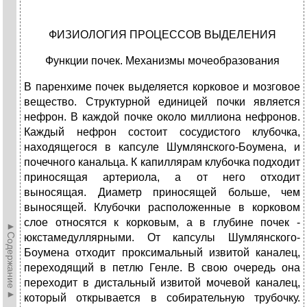
ФИЗИОЛОГИЯ ПРОЦЕССОВ ВЫДЕЛЕНИЯ
Функции почек. Механизмы мочеобразования
В паренхиме почек выделяется корковое и мозговое
вещество. Структурной единицей почки является
нефрон. В каждой почке около миллиона нефронов.
Каждый нефрон состоит сосудистого клубочка,
находящегося в капсуле Шумлянского-Боумена, и
почечного канальца. К капиллярам клубочка подходит
приносящая артериола, а от него отходит
выносящая. Диаметр приносящей больше, чем
выносящей. Клубочки расположенные в корковом
слое относятся к корковым, а в глубине почек -
►Содержание►
юкстамедуллярными. От капсулы Шумлянского-
Боумена отходит проксимальный извитой каналец,
переходящий в петлю Генле. В свою очередь она
переходит в дистальный извитой мочевой каналец,
который открывается в собирательную трубочку.