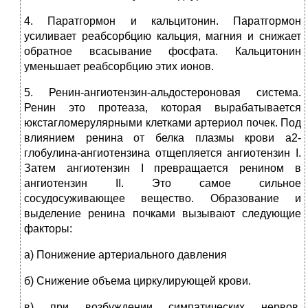
4. Паратгормон и кальцитонин. Паратгормон
усиливает реабсорбцию кальция, магния и снижает
обратное всасывание фосфата. Кальцитонин
уменьшает реабсорбцию этих ионов.
5. Ренин-ангиотензин-альдостероновая система.
Ренин это протеаза, которая вырабатывается
юкстагломерулярными клетками артериол почек. Под
влиянием ренина от белка плазмы крови а2-
глобулина-ангиотензина отщепляется ангиотензин I.
Затем ангиотензин I превращается ренином в
ангиотензин II. Это самое сильное
сосудосуживающее вещество. Образование и
выделение ренина почками вызывают следующие
факторы:
а) Понижение артериального давления
б) Снижение объема циркулирующей крови.
в) при возбуждении симпатических нервов,