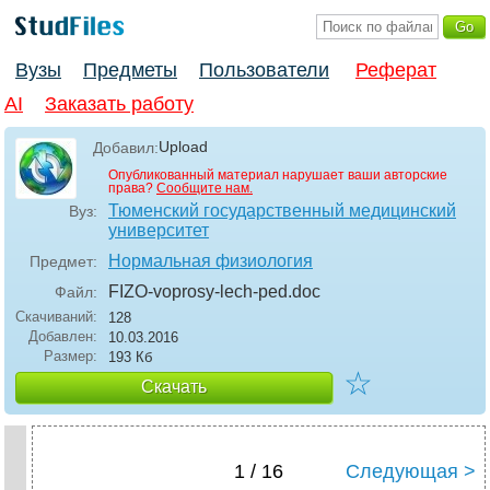
Вузы
Предметы
Пользователи
Реферат
AI
Заказать работу
Upload
Добавил:
Опубликованный материал нарушает ваши авторские
права?
Сообщите нам.
Тюменский государственный медицинский
Вуз:
университет
Нормальная физиология
Предмет:
FIZO-voprosy-lech-ped
.doc
Файл:
Скачиваний:
128
Добавлен:
10.03.2016
Размер:
193 Кб
☆
Скачать
1 / 16
Следующая >