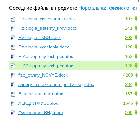
Соседние файлы в предмете
Нормальная физиология
Fiziologia_pishevarenia.docx
107
Fiziologia_sistemy_krovi.docx
241
Fiziologia_TsNS.docx
202
Fiziologia_vydelenia.docx
126
FIZO-voprosy-lech-ped.doc
162
FIZO-voprosy-lech-ped.doc
128
fizo_otvety_NOVYE.docx
4208
shpory_na_ekzamen_po_fiziologii.doc
234
Вопросы по физо.doc
137
ЛЕКЦИИ ФИЗО.doc
1646
Физиология ВНД.docx
209