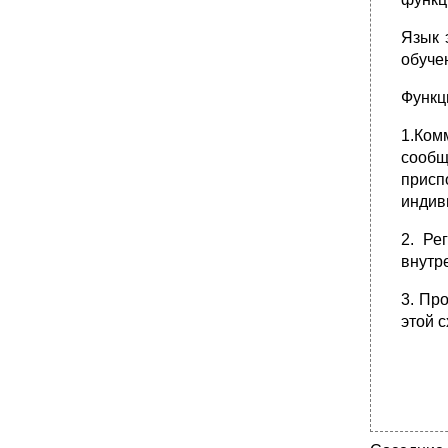
Язык 
обуче
Функц
1.Ком
сооб
присп
индив
2. Ре
внутр
3. Пр
этой 