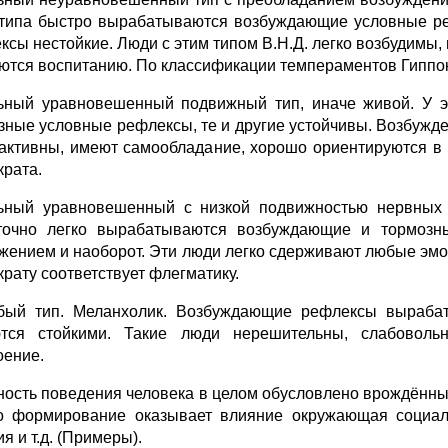
 типа быстро вырабатываются возбуждающие условные р
ксы нестойкие. Люди с этим типом В.Н.Д. легко возбудимы,
ются воспитанию. По классификации темпераментов Гиппокр
ьный уравновешенный подвижный тип, иначе живой. У э
зные условные рефлексы, те и другие устойчивы. Возбужд
активны, имеют самообладание, хорошо ориентируются в л
крата.
ьный уравновешенный с низкой подвижностью нервных п
точно легко вырабатываются возбуждающие и тормозн
жением и наоборот. Эти люди легко сдерживают любые эмо
крату соответствует флегматику.
бый тип. Меланхолик. Возбуждающие рефлексы вырабаты
тся стойкими. Такие люди нерешительны, слабовольн
оение.
ность поведения человека в целом обусловлено врождённ
о формирование оказывает влияние окружающая социаль
я и т.д. (Примеры).