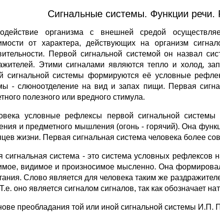
Сигнальные системы. Функции речи.
одействие организма с внешней средой осуществляе
имости от характера, действующих на организм сигна
вительности. Первой сигнальной системой он назвал сис
ажителей. Этими сигналами являются тепло и холод, запа
й сигнальной системы формируются её условные рефлек
мы - слюноотделение на вид и запах пищи. Первая сигн
етного полезного или вредного стимула.
овека условные рефлексы первой сигнальной системы 
ения и предметного мышления (огонь - горячий). Она функ
яцев жизни. Первая сигнальная система человека более со
я сигнальная система - это система условных рефлексов 
мое, видимое и произносимое мысленно. Она формировала
тания. Слово является для человека таким же раздражител
Т.е. оно является сигналом сигналов, так как обозначает н
нове преобладания той или иной сигнальной системы И.П.