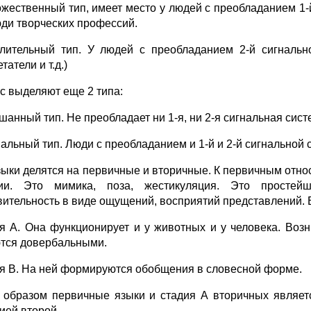
ожественный тип, имеет место у людей с преобладанием 1-й
Люди творческих профессий.
лительный тип. У людей с преобладанием 2-й сигнально
татели и т.д.)
с выделяют еще 2 типа:
шанный тип. Не преобладает ни 1-я, ни 2-я сигнальная сист
иальный тип. Люди с преобладанием и 1-й и 2-й сигнальной 
зыки делятся на первичные и вторичные. К первичным отн
ции. Это мимика, поза, жестикуляция. Это просте
вительность в виде ощущений, восприятий представлений. 
я А. Она функционирует и у животных и у человека. Во
тся довербальными.
я B. На ней формируются обобщения в словесной форме.
 образом первичные языки и стадия А вторичных являет
ией второй.