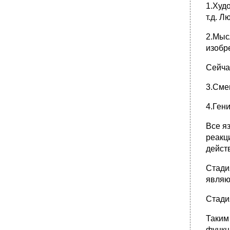
1.Худ
т.д. 
2.Мыс
изобре
Сейча
3.Сме
4.Ген
Все я
реак
дейст
Стади
являю
Стади
Таким
функц