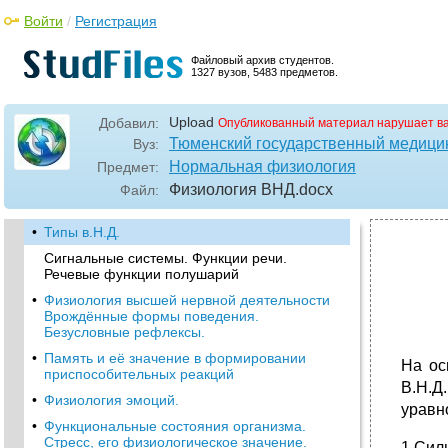
Войти
/
Регистрация
Файловый архив студентов.
1327 вузов, 5483 предметов.
Upload
Добавил:
Опубликованный материал нарушает в
Тюменский государственный медицин
Вуз:
Нормальная физиология
Предмет:
Физиология ВНД
.docx
Файл:
•
Типы в.Н.Д.
Сигнальные системы. Функции речи.
Речевые функции полушарий
•
Физиология высшей нервной деятельности
Врождённые формы поведения.
Безусловные рефлексы.
•
Память и её значение в формировании
На ос
приспособительных реакций
В.Н.Д
•
Физиология эмоций.
уравн
•
Функциональные состояния организма.
Стресс, его физиологическое значение.
1.Сил