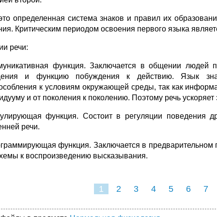
это определенная система знаков и правил их образован
ния. Критическим периодом освоения первого языка является
ии речи:
муникативная функция. Заключается в общении людей п
щения и функцию побуждения к действию. Язык знач
особления к условиям окружающей среды, так как информ
идууму и от поколения к поколению. Поэтому речь ускоряет
гулирующая функция. Состоит в регуляции поведения д
енней речи.
ограммирующая функция. Заключается в предварительном 
схемы к воспроизведению высказывания.
1
2
3
4
5
6
7