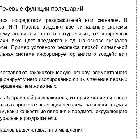
 Речевые функции полушарий
тся посредством раздражителей или сигналов. В
лов, И.П. Павлов выделил две сигнальные системы
тему анализа и синтеза натуральных, т.е. природных
хи, вкус, цвет предметов и т.д. На основе сигналов
сы. Пример условного рефлекса первой сигнальной
альная система информирует организм о воздействии
составляют физиологическую основу элементарного
ционирует у него изолированно лишь в течение первых
вершенна, чем животных.
на абстрактный раздражитель, которым является слово
сь в процессе эволюции человека на основе труда и
ем, как и конкретные явления и предметы окружающего
атуральные раздражители.
 Павлов выделил два типа мышления: