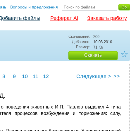
язь
Вопросы и предложения
Добавить файлы
Реферат AI
Заказать работу
Скачиваний:
209
Добавлен:
10.03.2016
Размер:
71 Кб
☆
Скачать
8
9
10
11
12
Следующая >
>>
Д.
го поведения животных И.П. Павлов выделил 4 типа
теля процессов возбуждения и торможения: силу,
. Павлов назвал его безудержным. У представителей