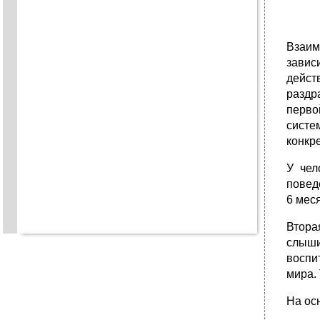
Взаим
завис
дейст
раздр
перво
систе
конкр
У чел
повед
6 мес
Втора
слыши
воспи
мира. 
На ос