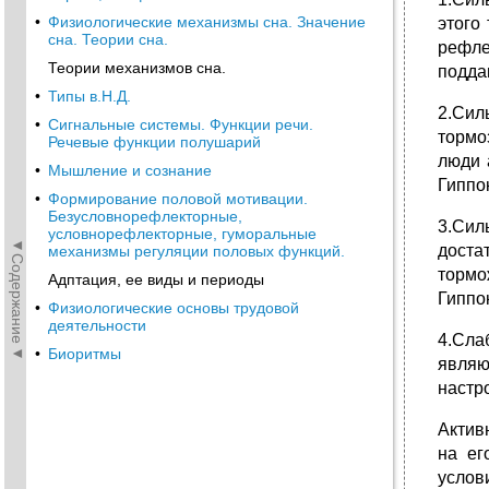
•
Физиологические механизмы сна. Значение
этого
сна. Теории сна.
рефле
Теории механизмов сна.
подда
•
Типы в.Н.Д.
2.Сил
•
Сигнальные системы. Функции речи.
тормо
Речевые функции полушарий
люди 
•
Мышление и сознание
Гиппо
•
Формирование половой мотивации.
Безусловнорефлекторные,
3.Сил
условнорефлекторные, гуморальные
◄Содержание◄
доста
механизмы регуляции половых функций.
тормо
Адптация, ее виды и периоды
Гиппо
•
Физиологические основы трудовой
деятельности
4.Сла
•
Биоритмы
являю
настр
Актив
на ег
услови