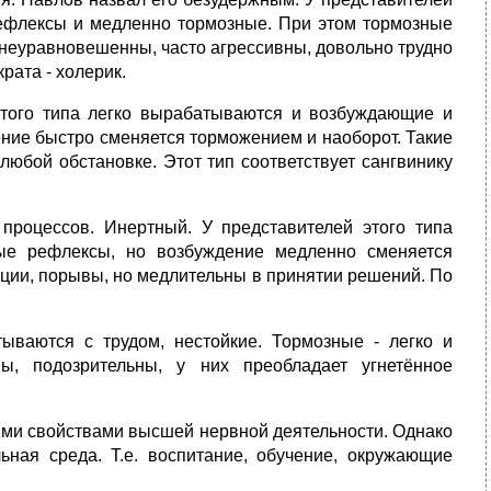
ефлексы и медленно тормозные. При этом тормозные
 неуравновешенны, часто агрессивны, довольно трудно
ата - холерик.
того типа легко вырабатываются и возбуждающие и
ение быстро сменяется торможением и наоборот. Такие
юбой обстановке. Этот тип соответствует сангвинику
роцессов. Инертный. У представителей этого типа
ые рефлексы, но возбуждение медленно сменяется
ции, порывы, но медлительны в принятии решений. По
ваются с трудом, нестойкие. Тормозные - легко и
ы, подозрительны, у них преобладает угнетённое
ыми свойствами высшей нервной деятельности. Однако
ная среда. Т.е. воспитание, обучение, окружающие