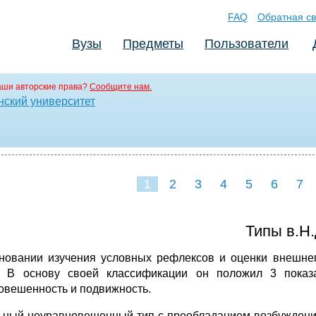
FAQ
Обратная св
Вузы
Предметы
Пользователи
аши авторские права?
Сообщите нам.
ский университет
1
2
3
4
5
6
7
Типы в.Н.
новании изучения условных рефлексов и оценки внешне
. В основу своей классификации он положил 3 показа
овешенность и подвижность.
ьный неуравновешенный тип с преобладанием возбуждения