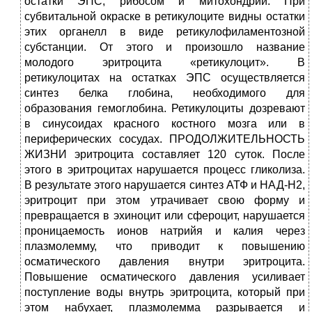
остатки ЭПС, рибосом и митохондрий. При
субвитальной окраске в ретикулоците видны остатки
этих органелл в виде ретикулофиламентозной
субстанции. От этого и произошло название
молодого эритроцита «ретикулоцит». В
ретикулоцитах на остатках ЭПС осуществляется
синтез белка глобина, необходимого для
образования гемоглобина. Ретикулоциты дозревают
в синусоидах красного костного мозга или в
периферических сосудах. ПРОДОЛЖИТЕЛЬНОСТЬ
ЖИЗНИ эритроцита составляет 120 суток. После
этого в эритроцитах нарушается процесс гликолиза.
В результате этого нарушается синтез АТФ и НАД-Н2,
эритроцит при этом утрачивает свою форму и
превращается в эхиноцит или сфероцит, нарушается
проницаемость ионов натрийя и калия через
плазмолемму, что приводит к повышению
осматического давления внутри эритроцита.
Повышение осматического давления усиливает
поступление воды внутрь эритроцита, который при
этом набухает, плазмолемма разрывается и