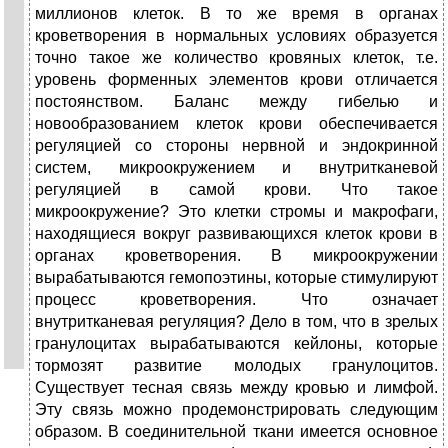
миллионов клеток. В то же время в органах
кроветворения в нормальных условиях образуется
точно такое же количество кровяных клеток, т.е.
уровень форменных элементов крови отличается
постоянством. Баланс между гибелью и
новообразованием клеток крови обеспечивается
регуляцией со стороны нервной и эндокринной
систем, микроокружением и внутритканевой
регуляцией в самой крови. Что такое
микроокружение? Это клетки стромы и макрофаги,
находящиеся вокруг развивающихся клеток крови в
органах кроветворения. В микроокружении
вырабатываются гемопоэтины, которые стимулируют
процесс кроветворения. Что означает
внутритканевая регуляция? Дело в том, что в зрелых
гранулоцитах вырабатываются кейлоны, которые
тормозят развитие молодых гранулоцитов.
Существует тесная связь между кровью и лимфой.
Эту связь можно продемонстрировать следующим
образом. В соединительной ткани имеется основное