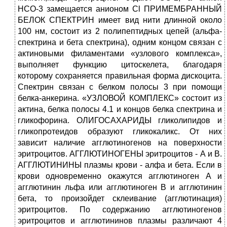
НСО-3 замещается анионом Cl ПРИМЕМБРАННЫЙ
БЕЛОК СПЕКТРИН имеет вид нити длинной около
100 нм, состоит из 2 полипептидных цепей (альфа-
спектрина и бета спектрина), одним концом связан с
актиновыми филаментами «узлового комплекса»,
выполняет функцию цитоскелета, благодаря
которому сохраняется правильная форма дискоцита.
Спектрин связан с белком полосы 3 при помощи
белка-анкерина. «УЗЛОВОЙ КОМПЛЕКС» состоит из
актина, белка полосы 4.1 и концов белка спектрина и
гликофорина. ОЛИГОСАХАРИДЫ гликолипидов и
гликопротеидов образуют гликокаликс. От них
зависит наличие агглютиногенов на поверхности
эритроцитов. АГГЛЮТИНОГЕНЫ эритроцитов - А и В.
АГГЛЮТИНИНЫ плазмы крови - алфа и бета. Если в
крови одновременно окажутся агглютиноген А и
агглютинин льфа или агглютиноген В и агглютинин
бета, то произойдет склеивание (агглютинация)
эритроцитов. По содержанию агглютиногенов
эритроцитов и агглютининов плазмы различают 4