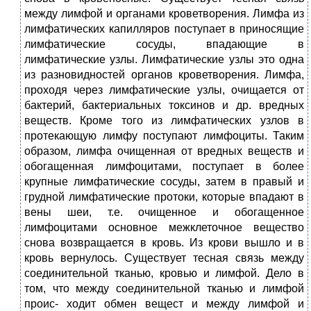
между лимфой и органами кроветворения. Лимфа из
лимфатических капилляров поступает в приносящие
лимфатические сосуды, впадающие в
лимфатические узлы. Лимфатические узлы это одна
из разновидностей органов кроветворения. Лимфа,
проходя через лимфатические узлы, очищается от
бактерий, бактериальных токсинов и др. вредных
веществ. Кроме того из лимфатических узлов в
протекающую лимфу поступают лимфоциты. Таким
образом, лимфа очищенная от вредных веществ и
обогащенная лимфоцитами, поступает в более
крупные лимфатические сосуды, затем в правый и
грудной лимфатические протоки, которые впадают в
вены шеи, т.е. очищенное и обогащенное
лимфоцитами основное межклеточное вещество
снова возвращается в кровь. Из крови вышло и в
кровь вернулось. Существует тесная связь между
соединительной тканью, кровью и лимфой. Дело в
том, что между соединительной тканью и лимфой
проис- ходит обмен вещест и между лимфой и