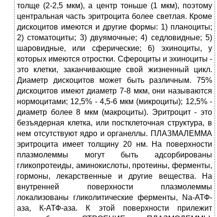
толще (2-2,5 мкм), а центр тоньше (1 мкм), поэтому
центральная часть эритроцита более светлая. Кроме
дискоцитов имеются и другие формы: 1) планоциты;
2) стоматоциты; 3) двуямочные; 4) седловидные; 5)
шаровидные, или сферические; 6) эхиноциты, у
которых имеются отростки. Сфероциты и эхиноциты -
это клетки, заканчивающие свой жизненный цикл.
Диаметр дискоцитов может быть различным. 75%
дискоцитов имеют диаметр 7-8 мкм, они называются
нормоцитами; 12,5% - 4,5-6 мкм (микроциты); 12,5% -
диаметр более 8 мкм (макроциты). Эритроцит - это
безъядерная клетка, или постклеточная структура, в
нем отсутствуют ядро и органеллы. ПЛАЗМАЛЕММА
эритроцита имеет толщину 20 нм. На поверхности
плазмолеммы могут быть адсорбированы
гликопротеиды, аминокислоты, протеины, ферменты,
гормоны, лекарственные и другие вещества. На
внутренней поверхности плазмолеммы
локализованы гликолитические ферменты, Na-АТФ-
аза, К-АТФ-аза. К этой поверхности прилежит