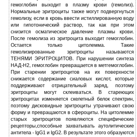
гемоглобин выходит в плазму крови (гемолиз).
Нормальные эритроциты также могут подвергнуться
гемолизу, если в кровь ввести истиллированную воду
или гипотонический раствор, так как при этом
снизится осматическое давление плазмы крови.
После гемолиза из эритроцита выходит гемоглобин.
Остается только цитолемма. Такие
гемолизированные эритроциты называются
ТЕНЯМИ ЭРИТРОЦИТОВ. При нарушении синтеза
НАД-Н2, гемоглобин превращается в метгемоглобин.
При старении эритроцитов на их поверхности
снижается содержание сиаловых кислот, которые
поддерживают отрицательный заряд, поэтому
эритроциты могут склеиваться. В стареющих
эритроцитах изменяется скелетный белок спектрин,
поэтому дисковидные эритроциты утрачивают свою
форму и превращаются в сфероциты. На цитолемме
старых эритроцитов появляются специфические
рецепторы,способные захватывать аутолитические
антитела - IgG1 и IgG2. В результате этого образуются