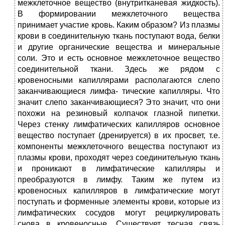
межклеточное вещество (внутритканевая жидкость).
В формировании межклеточного вещества
принимает участие кровь. Каким образом? Из плазмы
крови в соединительную ткань поступают вода, белки
и другие органические вещества и минеральные
соли. Это и есть основное межклеточное вещество
соединительной ткани. Здесь же рядом с
кровеносными капиллярами располагаются слепо
заканчивающиеся лимфа- тические капилляры. Что
значит слепо заканчивающиеся? Это значит, что они
похожи на резиновый колпачок глазной пипетки.
Через стенку лимфатических капилляров основное
вещество поступает (дренируется) в их просвет, т.е.
компоненты межклеточного вещества поступают из
плазмы крови, проходят через соединительную ткань
и проникают в лимфатические капилляры и
преобразуются в лимфу. Таким же путем из
кровеносных капилляров в лимфатические могут
поступать и форменные элементы крови, которые из
лимфатических сосудов могут рециркулировать
снова в кровеносные. Существует тесная связь