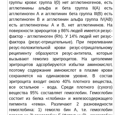
группы крови: группа I(0) нет агглютиногенов, есть
агглютинины альфа и бета группа II(А) есть
агглютиноген А и агглютинин бета группа III(В) есть
агглютиноген В и агглютинин альфа группа IV(АВ)
есть агглютиногены А и В, нет агглютининов. На
поверхности эрироцитов у 86% людей имеется резус-
фактор - агглютиноген (Rh). У 14% людей нет резус-
фактора (резус-отрицательные). При переливании
резус-положительной крови резус-отрицательному
реципиенту образуются резус-антитела, которые
вызывают гемолиз эритроцитов. На цитолемме
эритроцитов адсорбируются избытки аминокислот,
поэтому содержание амнокислот в плазме крови
сохраняется на одинаковом уровне. В состав
эритроцита входит около 40% плотного вещества,
все остальное - вода. Среди плотного (сухого)
вещества 95% составляет гемоглобин. Гемоглобин
состоит из белка «глобина» и железосодержащего
пигмента «гема». Различают 2 разновидности
гемоглобина: 1) гемогло бин А, т.е. гемоглобин