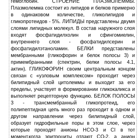
гемоглобин. СТРОЕНИЕ ПЛАЗМОЛЕММЫ.
Плазмолемма состоит из липидов и белков примерно
в одинаковом количестве, гликолипидов и
гликопротеидов - 5%. ЛИПИДЫ представлены двумя
слоями липидных молекул. В состав наружного слоя
входят фосфатидилхолин и сфингомиелин,
внутреннего слоя - фосфатидилсерин и
фосфатидилэтаноламин. БЕЛКИ представлены
мембранными (гликофорин и белок полосы 3) и
примембранными (спектрин, белки полосы 4.1,
актин). ГЛИКОФОРИН своим центральным концом
связан с «узловым комплексом» проходит через
билипидный слой цитолеммы и выходит за его
пределы, участвует в формировании гликокаликса и
выполняет рецепторную функцию. БЕЛОК ПОЛОСЫ
3 - трансмембранный гликопротеид, его
полипептидная цепь много раз проходит в одном и
другом направлении через билипидный слой,
образует гидрофильные поры в этом слое, через
которые проходят анионы НСО-3 и Cl в тот
момент,когда эритроциты отдают СО-2, а анион