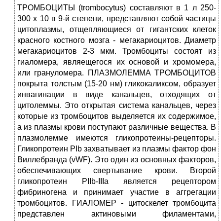
ТРОМБОЦИТЫ (trombocytus) составляют в 1 л 250-
300 х 10 в 9-й степени, представляют собой частицы
цитоплазмы, отщепляющиеся от гигантских клеток
красного костного мозга - мегакариоцитов. Диаметр
мегакариоцитов 2-3 мкм. Тромбоциты состоят из
гиаломера, являещегося их основой и хромомера,
или грануломера. ПЛАЗМОЛЕММА ТРОМБОЦИТОВ
покрыта толстым (15-20 нм) гликокаликсом, образует
инвагинации в виде канальцев, отходящих от
цитолеммы. Это открытая система канальцев, через
которые из тромбоцитов выделяется их содержимое,
а из плазмы крови поступают различные вещества. В
плазмолемме имеются гликопротеины-рецепторы.
Гликопротеин PIb захватывает из плазмы фактор фон
Виллебранда (vWF). Это один из основных факторов,
обеспечивающих свертывание крови. Второй
гликопротеин PIIb-IIIa является рецептором
фибриногена и принимает участие в аггрегации
тромбоцитов. ГИАЛОМЕР - цитоскелет тромбоцита
представлен актиновыми филаментами,