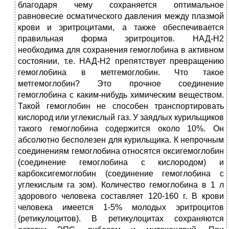
благодаря чему сохраняется оптимальное
равновесие осматического давления между плазмой
крови и эритроцитами, а также обеспечивается
правильная форма эритроцитов. НАД-Н2
необходима для сохранения гемоглобина в активном
состоянии, т.е. НАД-Н2 препятствует превращению
гемоглобина в метгемоглобин. Что такое
метгемоглобин? Это прочное соединение
гемоглобина с каким-нибудь химическим веществом.
Такой гемоглобин не способен транспортировать
кислород или углекислый газ. У заядлых курильщиков
такого гемоглобина содержится около 10%. Он
абсолютно бесполезен для курильщика. К непрочным
соединениям гемоглобина относятся оксигемоглобин
(соединение гемоглобина с кислородом) и
карбоксигемоглобин (соединение гемоглобина с
углекислым га зом). Количество гемоглобина в 1 л
здорового человека составляет 120-160 г. В крови
человека имеется 1-5% молодых эритроцитов
(ретикулоцитов). В ретикулоцитах сохраняются