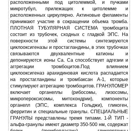
расположенными под цитолеммой, и пучками
микротубул, прилежащих к цитолемме и
расположенных циркулярно. Актиновые филаменты
принимают участие в сокращении объема тромба.
ПЛОТНАЯ ТУБУЛЯРНАЯ СИСТЕМА тромбоцита
состоит из трубочек, сходных с гладкой ЭПС. На
поверхности этой системы синтезируются
циклооксигеназы и простагландины, в этих трубочках
связываются двухвалентные катионы и
депонируются ионы Са. Са способствует адгезии и
аггрегации тромбоцитов.Под влиянием
циклооксигеназ арахидиновая кислота распадается
на простагландины и тромбаксан А-1, которые
стимулируют аггрегацию тромбоцитов. ГРАНУЛОМЕР
включает органеллы (рибосомы, лизосомы,
микропероксисомы, митохондрии), компоненты
органелл (ЭПС, комплекса Гольджи), гликоген,
ферритин и специальные гранулы. СПЕЦИАЛЬНЫЕ
ГРАНУЛЫ представлены тремя типами. 1-Й ТИП -
альфа-гранулы имеют диаметр 350-500 нм, содержат
белки (тромбопластин), гликопртеины