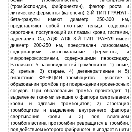
(тромбоспондин, фибронектин), фактор роста и
литические ферменты (катепсин). 2-Й ТИП ГРАНУЛ -
бета-гранулы имеют диаметр 250-300 нм,
представляют собой плотные тельца, содержат
серотонин, поступающий из плазмы крови, гистамин,
адреналин, Са, АДФ, АТФ. 3-Й ТИП ГРАНУЛ имеет
диаметр 200-250 нм, представлен лизосомами,
содержащими лизосомальные ферменты, и
микропероксисомами, содержащими пероксидазу.
Различают 5 разновидностей тромбоцитов: 1) юные,
2) зрелые, 3) старые, 4) дегенеративные и 5)
гигантские. ФУНКЦИЯ тромбоцитов - участие в
образовании тромбов при повреждении кровеносных
сосудов. При образовании тромба происходит: 1)
выделение тканями внешнего фактора свертывания
крови и адгезии тромбоцитов; 2) агрегация
тромбоцитов и выделение внутреннего фактора
свертывания крови и 3) под влиянием
тромбопластина протромбин ревращатся в тромбин,
под действием которого фибриноген выпадает в нити