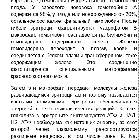
взрослых; 2) гемоглобин F (фетальный) - гемоглобин
плода. У взрослого человека гемоглобина А
содержится 98%, у плода или новорожденного - 20%,
остальное составляет фетальный гемоглобин. После
гибели эритроцит фагоцитируется макрофагом. В
макрофаге гемоглобин распадается на билирубин и
гемосидерин, содержащих железо. Железо
гемосидерина переходит в плазму крови и
соединяется с белком плазмы трансферрином, тоже
содержащим железо. Это соединение
фагоцитируется специальными макрофагами
красного костного мозга.
Затем эти макрофаги передают молекулы железа
развивающимся эритроцитам и поэтому называются
клетками кормилками. Эритроцит обеспечивается
энергией за счет гликолитических реакций. За счет
гликолиза в эритроците синтезируются АТФ и НАД-
Н2. АТФ необходима как источник энергии, за счет
которой через плазмолемму транспортируются
различные вещества, в том числе ионы K, Na,