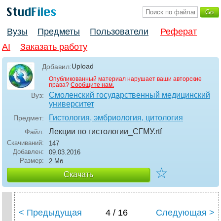
Вузы
Предметы
Пользователи
Реферат
AI
Заказать работу
Upload
Добавил:
Опубликованный материал нарушает ваши авторские
права?
Сообщите нам.
Смоленский государственный медицинский
Вуз:
университет
Гистология, эмбриология, цитология
Предмет:
Лекции по гистологии_СГМУ
.rtf
Файл:
Скачиваний:
147
Добавлен:
09.03.2016
Размер:
2 Мб
☆
Скачать
< Предыдущая
4 / 16
Следующая >