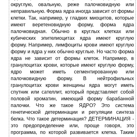
округлую, овальную, реже палочковидную или
неправильную. Форма ядра иногда зависит от формы
клетки. Так, например, у гладких миоцитов, которые
имеют веретеновидную форму, форма ядра
палочковидная. Обычно в круглых клетках или
кубических эпителиоцитах ядра имеют круглую
форму. Например, лимфоциты крови имеют круглую
форму и ядра у них обычно круглые. Но часто форма
ядра не зависит от формы клеток. Например, в
гранулоцитах крови, которые имеют круглую форму,
ядро может иметь сегментированную или
палочковидную форму. В нейтрофильных
гранулоцитах крови женщины ядра могут иметь
спутник или сателлит, который представляет собой
половой хроматин, имеющий форму барабанной
палочки. Что же такое ЯДРО? Это система
генетической детерминации и регуляции синтеза
белка. Что такое детерминация? ДЕТЕРМИНАЦИЯ -
это предопределение или, проще говоря, это
программа, по которой развивается клетка. Таким