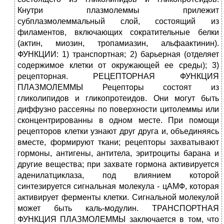
Кнутри плазмолеммы прилежит
субплазмолеммальный слой, состоящий из
филаментов, включающих сократительные белки
(актин, миозин, тропамиазин, альфаактинин).
ФУНКЦИИ: 1) транспортная; 2) барьерная (отделяет
содержимое клетки от окружающей ее среды); 3)
рецепторная. РЕЦЕПТОРНАЯ ФУНКЦИЯ
ПЛАЗМОЛЕММЫ Рецепторы состоят из
гликолипидов и гликопротеидов. Они могут быть
диффузно рассеяны по поверхности цитолеммы или
сконцентрированны в одном месте. При помощи
рецепторов клетки узнают друг друга и, объединяясь
вместе, формируют ткани; рецепторы захватывают
гормоны, антигены, антитела, эритроциты барана и
другие вещества; при захвате гормона активируется
аденилатциклаза, под влиянием которой
синтезируется сигнальная молекула - цАМФ, которая
активирует ферменты клетки. Сигнальной молекулой
может быть каль-модулин. ТРАНСПОРТНАЯ
ФУНКЦИЯ ПЛАЗМОЛЕММЫ заключается в том, что