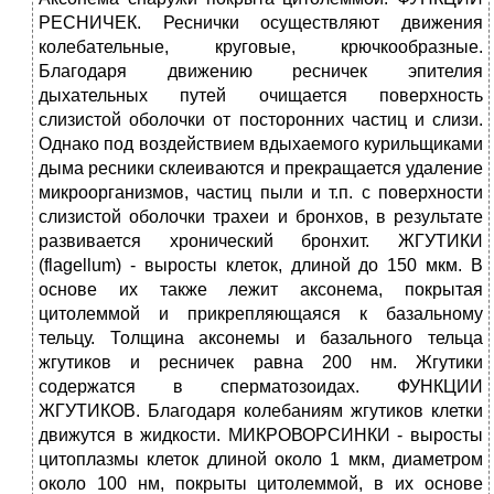
РЕСНИЧЕК. Реснички осуществляют движения
колебательные, круговые, крючкообразные.
Благодаря движению ресничек эпителия
дыхательных путей очищается поверхность
слизистой оболочки от посторонних частиц и слизи.
Однако под воздействием вдыхаемого курильщиками
дыма ресники склеиваются и прекращается удаление
микроорганизмов, частиц пыли и т.п. с поверхности
слизистой оболочки трахеи и бронхов, в результате
развивается хронический бронхит. ЖГУТИКИ
(flagellum) - выросты клеток, длиной до 150 мкм. В
основе их также лежит аксонема, покрытая
цитолеммой и прикрепляющаяся к базальному
тельцу. Толщина аксонемы и базального тельца
жгутиков и ресничек равна 200 нм. Жгутики
содержатся в сперматозоидах. ФУНКЦИИ
ЖГУТИКОВ. Благодаря колебаниям жгутиков клетки
движутся в жидкости. МИКРОВОРСИНКИ - выросты
цитоплазмы клеток длиной около 1 мкм, диаметром
около 100 нм, покрыты цитолеммой, в их основе