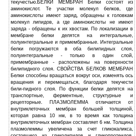
текучестью.БЕЛКИ МЕМБРАН Белки состоят из
аминокислот. Те участки молекул белков, где
аминокислоты имеют заряд, обращены к головкам
молекул липидов, а где аминокислоты не имеют
заряда - обращены к их хвостам. По локализации в
мембране белки делятся на интегральные,
полуинтегральные и примембранные. Интегральные
белки погружаются в оба билипидных слоя,
полуинтегральные - только в один слой,
примембранные - расположены на поверхности
билипидного слоя. СВОЙСТВА БЕЛКОВ МЕМБРАН
Белки способны вращаться вокруг оси, изменять ось
вращения и перемещаться, благодаря текучести
били-пидного слоя. По функции белки делятся на
транспортные, ферментные, структурные и
рецепторные. ПЛАЗМОЛЕММА отличается от
внутриклеточных мембран большей толщиной,
которая равна 10 нм, в то время как толщина
внутриклеточных мембран составляет 6 нм. Толщина
плазмолеммы увеличена за счет гликокаликса,
состоящего из гликолипидов и гликопротеидов.