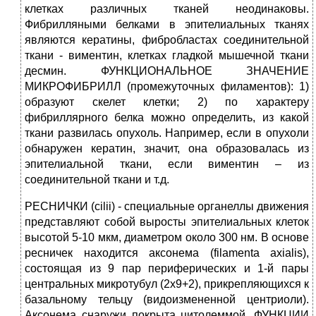
клетках различных тканей неодинаковы.
Фибрилляными белками в эпителиальных тканях
являются кератины, фибробластах соединительной
ткани - виментин, клетках гладкой мышечной ткани
десмин. ФУНКЦИОНАЛЬНОЕ ЗНАЧЕНИЕ
МИКРОФИБРИЛЛ (промежуточных филаментов): 1)
образуют скелет клетки; 2) по характеру
фибриллярного белка можно определить, из какой
ткани развилась опухоль. Например, если в опухоли
обнаружен кератин, значит, она образовалась из
эпителиальной ткани, если виментин – из
соединительной ткани и т.д.
РЕСНИЧКИ (cilii) - специальные органеллы движения
представляют собой выросты эпителиальных клеток
высотой 5-10 мкм, диаметром около 300 нм. В основе
ресничек находится аксонема (filamenta axialis),
состоящая из 9 пар периферических и 1-й пары
центральных микротубул (2х9+2), прикрепляющихся к
базальному тельцу (видоизмененной центриоли).
Аксонема снаружи покрыта цитолеммой. ФУНКЦИИ