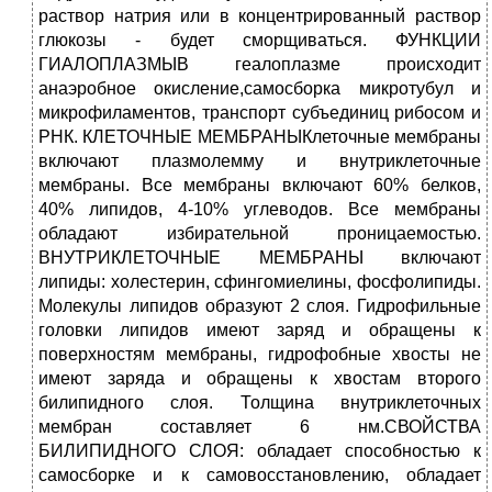
раствор натрия или в концентрированный раствор
глюкозы - будет сморщиваться. ФУНКЦИИ
ГИАЛОПЛАЗМЫВ геалоплазме происходит
анаэробное окисление,самосборка микротубул и
микрофиламентов, транспорт субъединиц рибосом и
РНК. КЛЕТОЧНЫЕ МЕМБРАНЫКлеточные мембраны
включают плазмолемму и внутриклеточные
мембраны. Все мембраны включают 60% белков,
40% липидов, 4-10% углеводов. Все мембраны
обладают избирательной проницаемостью.
ВНУТРИКЛЕТОЧНЫЕ МЕМБРАНЫ включают
липиды: холестерин, сфингомиелины, фосфолипиды.
Молекулы липидов образуют 2 слоя. Гидрофильные
головки липидов имеют заряд и обращены к
поверхностям мембраны, гидрофобные хвосты не
имеют заряда и обращены к хвостам второго
билипидного слоя. Толщина внутриклеточных
мембран составляет 6 нм.СВОЙСТВА
БИЛИПИДНОГО СЛОЯ: обладает способностью к
самосборке и к самовосстановлению, обладает