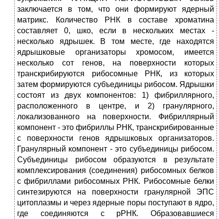
заключается в том, что они формируют ядерный
матрикс. Количество РНК в составе хроматина
составляет 0, шко, если в нескольких местах -
несколько ядрышек. В том месте, где находятся
ядрышковые организаторы хромосом, имеется
несколько сот генов, на поверхности которых
транскрибируются рибосомные РНК, из которых
затем формируются субъединицы рибосом. Ядрышки
состоят из двух компонентов: 1) фибриллярного,
расположенного в центре, и 2) гранулярного,
локализованного на поверхности. Фибриллярный
компонент - это фибриллы РНК, транскрибированные
с поверхности генов ядрышковых организаторов.
Гранулярный компонент - это субъединицы рибосом.
Субъединицы рибосом образуются в результате
комплексирования (соединения) рибосомных белков
с фибриллами рибосомных РНК. Рибосомные белки
синтезируются на поверхности гранулярной ЭПС
цитоплазмы и через ядерные поры поступают в ядро,
где соединяются с рРНК. Образовавшиеся