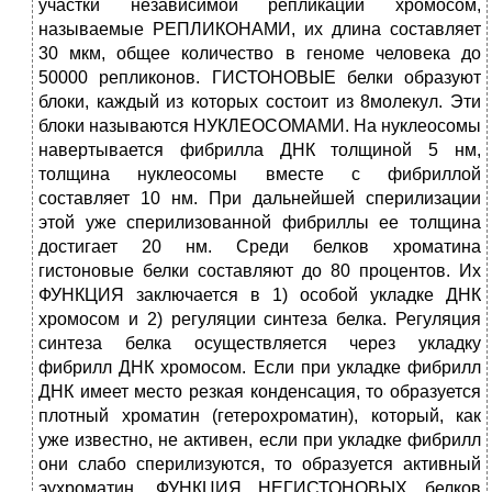
участки независимой репликации хромосом,
называемые РЕПЛИКОНАМИ, их длина составляет
30 мкм, общее количество в геноме человека до
50000 репликонов. ГИСТОНОВЫЕ белки образуют
блоки, каждый из которых состоит из 8молекул. Эти
блоки называются НУКЛЕОСОМАМИ. На нуклеосомы
навертывается фибрилла ДНК толщиной 5 нм,
толщина нуклеосомы вместе с фибриллой
составляет 10 нм. При дальнейшей сперилизации
этой уже сперилизованной фибриллы ее толщина
достигает 20 нм. Среди белков хроматина
гистоновые белки составляют до 80 процентов. Их
ФУНКЦИЯ заключается в 1) особой укладке ДНК
хромосом и 2) регуляции синтеза белка. Регуляция
синтеза белка осуществляется через укладку
фибрилл ДНК хромосом. Если при укладке фибрилл
ДНК имеет место резкая конденсация, то образуется
плотный хроматин (гетерохроматин), который, как
уже известно, не активен, если при укладке фибрилл
они слабо сперилизуются, то образуется активный
эухроматин. ФУНКЦИЯ НЕГИСТОНОВЫХ белков