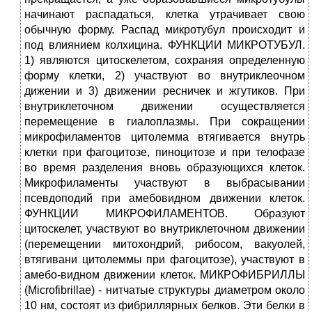
начинают распадаться, клетка утрачивает свою
обычную форму. Распад микротубул происходит и
под влиянием колхицина. ФУНКЦИИ МИКРОТУБУЛ.
1) являются цитоскелетом, сохраняя определенную
форму клетки, 2) участвуют во внутриклеочном
дижении и 3) движении ресничек и жгутиков. При
внутриклеточном движении осуществляется
перемещение в гиалоплазмы. При сокращении
микрофиламентов цитолемма втягивается внутрь
клетки при фагоцитозе, пиноцитозе и при телофазе
во время разделения вновь образующихся клеток.
Микрофиламенты участвуют в выбрасывании
псевдоподий при амебовидном движении клеток.
ФУНКЦИИ МИКРОФИЛАМЕНТОВ. Образуют
цитоскелет, участвуют во внутриклеточном движении
(перемещении митохондрий, рибосом, вакуолей,
втягивани цитолеммы при фагоцитозе), участвуют в
амебо-видном движении клеток. МИКРОФИБРИЛЛЫ
(Microfibrillae) - нитчатые структуры диаметром около
10 нм, состоят из фибриллярных белков. Эти белки в