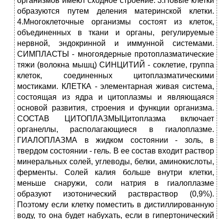
организмов имеют сходное строение. 3.Новые клетки
образуются путем деления материнской клетки.
4.Многоклеточные организмы состоят из клеток,
объединенных в ткани и органы, регулируемые
нервной, эндокринной и иммунной системами.
СИМПЛАСТЫ - многоядерные протоплазматические
тяжи (волокна мышц) СИНЦИТИЙ - соклетие, группа
клеток, соединенных цитоплазматическими
мостиками. КЛЕТКА - элементарная живая система,
состоящая из ядра и цитоплазмы и являющаяся
основой развития, строения и функции организма.
СОСТАВ ЦИТОПЛАЗМЫЦитоплазма включает
органеллы, располагающиеся в гиалоплазме.
ГИАЛОПЛАЗМА в жидком состоянии - золь, в
твердом состоянии - гель. В ее состав входит раствор
минеральных солей, углеводы, белки, аминокислоты,
ферменты. Солей калия больше внутри клетки,
меньше снаружи, соли натрия в гиалоплазме
образуют изотонический раствраствор (0,9%).
Поэтому если клетку поместить в дистиллированную
воду, то она будет набухать, если в гипертонический