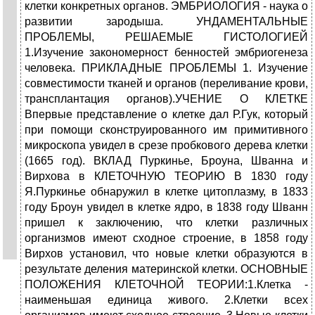
клетки конкретных органов. ЭМБРИОЛОГИЯ - наука о
развитии зародыша. УНДАМЕНТАЛЬНЫЕ
ПРОБЛЕМЫ, РЕШАЕМЫЕ ГИСТОЛОГИЕЙ
1.Изучение закономерност бенностей эмбриогенеза
человека. ПРИКЛАДНЫЕ ПРОБЛЕМЫ 1. Изучение
совместимости тканей и органов (переливание крови,
трансплантация органов).УЧЕНИЕ О КЛЕТКЕ
Впервые представление о клетке дал Р.Гук, который
при помощи сконструированного им примитивного
микроскопа увидел в срезе пробкового дерева клетки
(1665 год). ВКЛАД Пуркинье, Броуна, Шванна и
Вирхова в КЛЕТОЧНУЮ ТЕОРИЮ В 1830 году
Я.Пуркинье обнаружил в клетке цитоплазму, в 1833
году Броун увидел в клетке ядро, в 1838 году Шванн
пришел к заключению, что клетки различных
организмов имеют сходное строение, в 1858 году
Вирхов установил, что новые клетки образуются в
результате деления материнской клетки. ОСНОВНЫЕ
ПОЛОЖЕНИЯ КЛЕТОЧНОЙ ТЕОРИИ:1.Клетка -
наименьшая единица живого. 2.Клетки всех