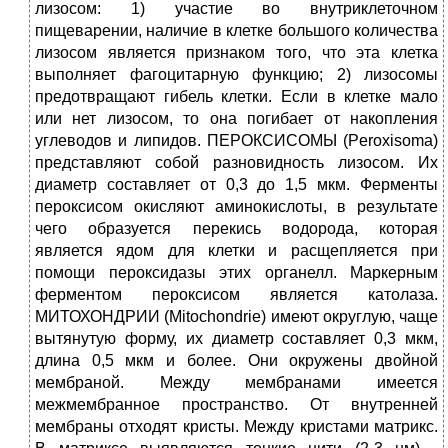
лизосом: 1) участие во внутриклеточном
пищеварении, наличие в клетке большого количества
лизосом является признаком того, что эта клетка
выполняет фагоцитарную функцию; 2) лизосомы
предотвращают гибель клетки. Если в клетке мало
или нет лизосом, то она погибает от накопления
углеводов и липидов. ПЕРОКСИСОМЫ (Peroxisoma)
представляют собой разновидность лизосом. Их
диаметр составляет от 0,3 до 1,5 мкм. Ферменты
пероксисом окисляют аминокислоты, в результате
чего образуется перекись водорода, которая
является ядом для клетки и расщепляется при
помощи пероксидазы этих органелл. Маркерным
ферментом пероксисом является католаза.
МИТОХОНДРИИ (Mitochondrie) имеют округлую, чаще
вытянутую форму, их диаметр составляет 0,3 мкм,
длина 0,5 мкм и более. Они окружены двойной
мембраной. Между мембранами имеется
межмембранное пространство. От внутренней
мембраны отходят кристы. Между кристами матрикс.