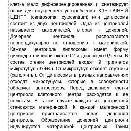
клетка мало диф-ференцированная и синтезирует
белки для внутреннего употребления. КЛЕТОЧНЫЙ
ЦЕНТР (centrosoma, cytocentrum) или диплосома
состоит из двух центриолей. Одна из центриолей
называется материнской, вторая - дочерней.
Дочерняя центриоль располагается
перпендикулярно по отношению к материнской.
Каждая центриоль диплосомы имеет форму
цилиндра шириной около 0,2 и длиной до 0,5 мкм. В
состав стенки центриолей входят 9 триплетов
микротубул (3х9+0). От микротубул отходят спутники
(сателлиты). От диплосомы в разных направлениях
отходят микротубулы, которые в совокупности
образуют центросферу. Перед делением клетки
центриоли клеточного центра расходятся к ее
полюсам. В таком случае каждая из центриолей
становятся материнской. К каждой материнской
центриоли пристраивается новая дочерняя
центриоль. Образование дочерней центриоли
индуцируется материнской центриолью. Таким