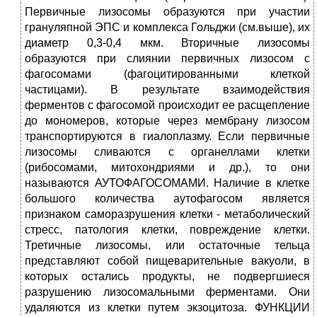
Первичные лизосомы образуются при участии
грануляпной ЭПС и комплекса Гольджи (см.выше), их
диаметр 0,3-0,4 мкм. Вторичные лизосомы
образуются при слиянии первичных лизосом с
фагосомами (фагоцитированными клеткой
частицами). В результате взаимодействия
ферментов с фагосомой происходит ее расщепление
до мономеров, которые через мембрану лизосом
транспортируются в гиалоплазму. Если первичные
лизосомы сливаются с органеллами клетки
(рибосомами, митохондриями и др.), то они
называются АУТОФАГОСОМАМИ. Наличие в клетке
большого количества аутофагосом является
признаком саморазрушения клетки - метаболический
стресс, патология клетки, повреждение клетки.
Третичные лизосомы, или остаточные тельца
представляют собой пищеварительные вакуоли, в
которых остались продукты, не подвергшиеся
разрушению лизосомальными ферментами. Они
удаляются из клетки путем экзоцитоза. ФУНКЦИИ