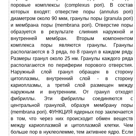
поровые комплексы (complexus pori). В состав
которых входят: отверстие поры (annulus pori)
диаметром около 90 мкм, гранулы поры (granula pori)
и мембрана поры (membrana pori). Отверстие поры
образуется в результате слияния наружной и
внутренней мембран. Вторым компонентом
комплекса поры являются гранулы. Гранулы
располагаются в 3 ряда, по 8 гранул в каждом ряду.
Размеры гранул около 25 нм. Гранулы каждого ряда
располагаются по периферии порового отверстия.
Наружный слой гранул обращен в сторону
цитоплазмы, внутренний слой - в сторону
кариоплазмы, а третий слой размещен между
наружным и внутренним. От гранул отходят
фибриллы. Эти фибриллы соединяются с
центральной гранулой, образуя мембрану поры
(membrana pori). ФУНКЦИЯ ядерных пор заключается
в том, что через них происходит обмен веществ
между кариоплазмой и цитоплазмой клетки. Чем
больше пор в нуклеолемме, тем активнее ядро. Если