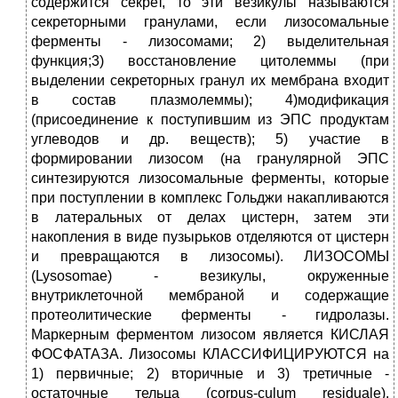
содержится секрет, то эти везикулы называются
секреторными гранулами, если лизосомальные
ферменты - лизосомами; 2) выделительная
функция;3) восстановление цитолеммы (при
выделении секреторных гранул их мембрана входит
в состав плазмолеммы); 4)модификация
(присоединение к поступившим из ЭПС продуктам
углеводов и др. веществ); 5) участие в
формировании лизосом (на гранулярной ЭПС
синтезируются лизосомальные ферменты, которые
при поступлении в комплекс Гольджи накапливаются
в латеральных от делах цистерн, затем эти
накопления в виде пузырьков отделяются от цистерн
и превращаются в лизосомы). ЛИЗОСОМЫ
(Lysosomae) - везикулы, окруженные
внутриклеточной мембраной и содержащие
протеолитические ферменты - гидролазы.
Маркерным ферментом лизосом является КИСЛАЯ
ФОСФАТАЗА. Лизосомы КЛАССИФИЦИРУЮТСЯ на
1) первичные; 2) вторичные и 3) третичные -
остаточные тельца (corpus-culum residuale).