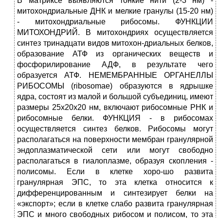
В матриксе выявляются тонкие нити (2-3 нм) -
митохондриальные ДНК и мелкие гранулы (15-20 нм)
- митохондриальные рибосомы. ФУНКЦИИ
МИТОХОНДРИЙ. В митохондриях осуществляется
синтез тринадцати видов митохон-дриальных белков,
образование АТФ из органических веществ и
фосфорилирование АДФ, в результате чего
образуется АТФ. НЕМЕМБРАННЫЕ ОРГАНЕЛЛЫ
РИБОСОМЫ (ribosomae) образуются в ядрышке
ядра, состоят из малой и большой субъединиц, имеют
размеры 25х20х20 нм, включают рибосомные РНК и
рибосомные белки. ФУНКЦИЯ - в рибосомах
осуществляется синтез белков. Рибосомы могут
располагаться на поверхности мембран гранулярной
эндоплазматической сети или могут свободно
располагаться в гиалоплазме, образуя скопления -
полисомы. Если в клетке хоро-шо развита
гранулярная ЭПС, то эта клетка относится к
дифференцированным и синтезирует белки на
«экспорт»; если в клетке слабо развита гранулярная
ЭПС и много свободных рибосом и полисом, то эта