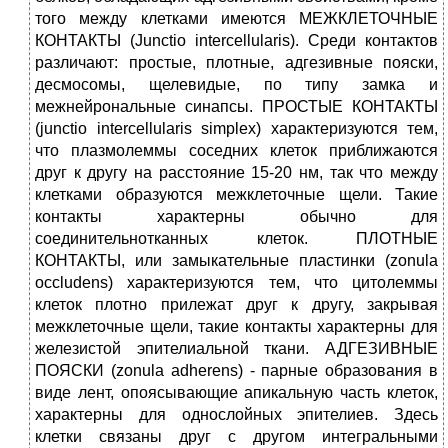
того между клетками имеются МЕЖКЛЕТОЧНЫЕ
КОНТАКТЫ (Junctio intercellularis). Среди контактов
различают: простые, плотные, адгезивные пояски,
десмосомы, щелевидые, по типу замка и
межнейрональные синапсы. ПРОСТЫЕ КОНТАКТЫ
(junctio intercellularis simplex) характеризуются тем,
что плазмолеммы соседних клеток приближаются
друг к другу на расстояние 15-20 нм, так что между
клетками образуются межклеточные щели. Такие
контакты характерны обычно для
соединительнотканных клеток. ПЛОТНЫЕ
КОНТАКТЫ, или замыкательные пластинки (zonula
occludens) характеризуются тем, что цитолеммы
клеток плотно прилежат друг к другу, закрывая
межклеточные щели, такие контакты характерны для
железистой эпителиальной ткани. АДГЕЗИВНЫЕ
ПОЯСКИ (zonula adherens) - парные образования в
виде лент, опоясывающие апикальную часть клеток,
характерны для однослойных эпителиев. Здесь
клетки связаны друг с другом интегральными