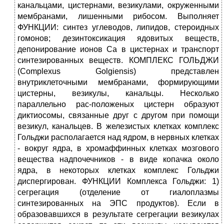
канальцами, цистернами, везикулами, окруженными
мембранами, лишенными рибосом. Выполняет
ФУНКЦИИ: синтез углеводов, липидов, стероидных
гомонов; дезинтоксикация ядовитых веществ,
депонирование ионов Са в цистернах и транспорт
синтезированных веществ. КОМПЛЕКС ГОЛЬДЖИ
(Complexus Golgiensis) представлен
внутриклеточными мембранами, формирующими
цистерны, везикулы, канальцы. Несколько
параллельно рас-положеных цистерн образуют
диктиосомы, связанные друг с другом при помощи
везикул, канальцев. В железистых клетках комплекс
Гольджи располагается над ядром, в нервных клетках
- вокруг ядра, в хромаффинных клетках мозгового
вещества надпочечников - в виде копачка около
ядра, в некоторых клетках комплекс Гольджи
диспергирован. ФУНКЦИИ Комплекса Гольджи: 1)
сегрегация (отделение от гиалоплазмы
синтезированных на ЭПС продуктов). Если в
образовавшихся в результате сегрегации везикулах