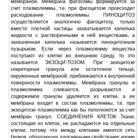
мембраной. Мембрана фагосомы формируется за
счет плазмолеммы, т.е. при фагоцитозе происходит
расходование плазмолеммы. ПИНОЦИТОЗ
осуществляется аналогично фагоцитозу, только
вместо плотной частицы захватывается капелька
жидкости с растворенными в ней веществами, а
захваченная капелька называется пиноцитозным
пузырьком. Если через плазмолемму вещества
поступают из клетки во внешнюю среду, то это
называется ЭКЗОЦИ-ТОЗОМ. При экзоцитозе
секреторная гранула или остаточное тельце,
окруженные мембраной, приближаются к внутренней
поверхности плазмолеммы. Мембрана гранулы и
плазмолемма сливаются, разрываются и
содержимое гранулы удаляется из клетки, а ее
мембрана входит в состав плазмолеммы, т.е. при
экзоцитозе плазмолемма как бы пополняется за счет
мембран гранул. СОЕДИНЕНИЯ КЛЕТОК Ткани,
состоящие из клеток, не распадаются на отдельные
клетки, потому что между клетками имеется сеть
белков, обладающих адгезивными свойствами; кроме