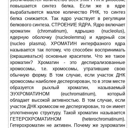
повышается синтез белка. Если же в ядре
вырабатывется малое количество РНК, то синтез
белка снижается. Так ядро участвует в регуляции
белкового синтеза. СТРОЕНИЕ ЯДРА. Ядро включает
хроматин (chromatinum), ядрышко (nucleolus),
ядерную оболочку (nucleolemma) и ядерный сок
(nucleo plasma). ХРОМАТИН интерфазного ядра
называется так потому, что способен воспринимать
(окрашиваться) основные красители. Что же такое
хроматин? Хроматин - это деспирализованные
хромосомы, т.е. хромосомы, утратившие свою
обычную форму. В том случае, если участок ДНК
хромосомы наиболее деспергирован, то в этом месте
образуется рыхлый хроматин, называемый
ЭУХРОМАТИНОМ (euchromatinum), который
обладает высокой активностью. В том случае, если
участок ДНК хромосом не деспергирован, то он имеет
уплотненную структуру. Такой хроматин называется
ГЕТЕРОХРОМАТИНОМ (heterochromatinum).
Гетерохроматин не активен. Почему же эухроматин