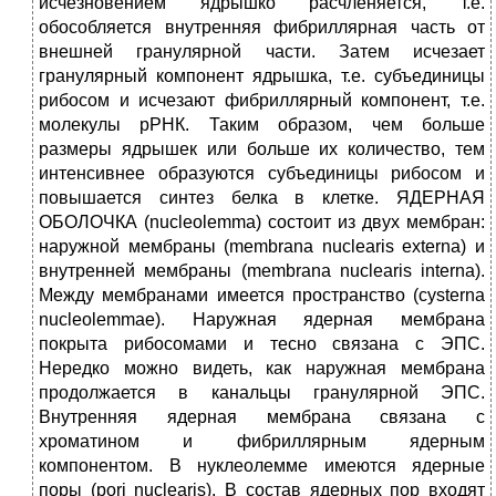
исчезновением ядрышко расчленяется, т.е.
обособляется внутренняя фибриллярная часть от
внешней гранулярной части. Затем исчезает
гранулярный компонент ядрышка, т.е. субъединицы
рибосом и исчезают фибриллярный компонент, т.е.
молекулы рРНК. Таким образом, чем больше
размеры ядрышек или больше их количество, тем
интенсивнее образуются субъединицы рибосом и
повышается синтез белка в клетке. ЯДЕРНАЯ
ОБОЛОЧКА (nucleolemma) состоит из двух мембран:
наружной мембраны (membrana nuclearis externa) и
внутренней мембраны (membrana nuclearis interna).
Между мембранами имеется пространство (cysterna
nucleolemmae). Наружная ядерная мембрана
покрыта рибосомами и тесно связана с ЭПС.
Нередко можно видеть, как наружная мембрана
продолжается в канальцы гранулярной ЭПС.
Внутренняя ядерная мембрана связана с
хроматином и фибриллярным ядерным
компонентом. В нуклеолемме имеются ядерные
поры (pori nuclearis). В состав ядерных пор входят