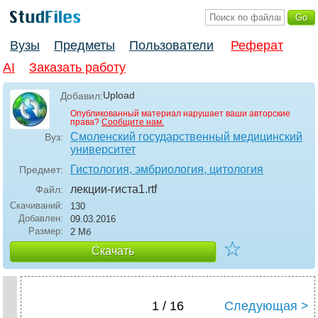
Вузы
Предметы
Пользователи
Реферат
AI
Заказать работу
Upload
Добавил:
Опубликованный материал нарушает ваши авторские
права?
Сообщите нам.
Смоленский государственный медицинский
Вуз:
университет
Гистология, эмбриология, цитология
Предмет:
лекции-гиста1
.rtf
Файл:
Скачиваний:
130
Добавлен:
09.03.2016
Размер:
2 Мб
☆
Скачать
1 / 16
Следующая >