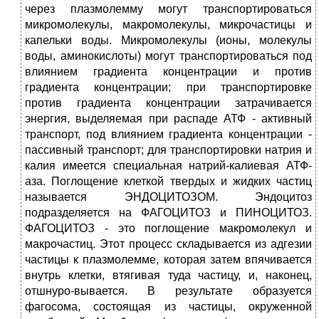
через плазмолемму могут транспортироваться
микромолекулы, макромолекулы, микрочастицы и
капельки воды. Микромолекулы (ионы, молекулы
воды, аминокислоты) могут транспортироваться под
влиянием градиента концентрации и против
градиента концентрации; при транспортировке
против градиента концентрации затрачивается
энергия, выделяемая при распаде АТФ - активный
транспорт, под влиянием градиента концентрации -
пассивный транспорт; для транспортировки натрия и
калия имеется специальная натрий-калиевая АТФ-
аза. Поглощение клеткой твердых и жидких частиц
называется ЭНДОЦИТОЗОМ. Эндоцитоз
подразделяется на ФАГОЦИТОЗ и ПИНОЦИТОЗ.
ФАГОЦИТОЗ - это поглощение макромолекул и
макрочастиц. Этот процесс складывается из адгезии
частицы к плазмолемме, которая затем впячивается
внутрь клетки, втягивая туда частицу, и, наконец,
отшнуро-вывается. В результате образуется
фагосома, состоящая из частицы, окруженной