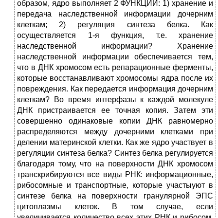
образом, ядро выполняет 2 ФУНКЦИИ: 1) хранение и
передача наследственной информации дочерним
клеткам; 2) регуляция синтеза белка. Как
осуществляется 1-я функция, т.е. хранение
наследственной информации? Хранение
наследственной информации обеспечивается тем,
что в ДНК хромосом есть репарационные ферменты,
которые восстанавливают хромосомы ядра после их
повреждения. Как передается информация дочерним
клеткам? Во время интерфазы к каждой молекуле
ДНК пристраивается ее точная копия. Затем эти
совершенно одинаковые копии ДНК равномерно
распределяются между дочерними клетками при
делении материнской клетки. Как же ядро участвует в
регуляции синтеза белка? Синтез белка регулируется
благодаря тому, что на поверхности ДНК хромосом
транскрибируются все виды РНК: информационные,
рибосомные и транспортные, которые участыуют в
синтезе белка на поверхности гранулярной ЭПС
цитоплазмы клеток. В том случае, если
увеличивается количество всех этих РНК и рибосом,