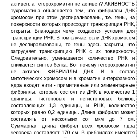
активен, а гетерохроматин не активен? АКИВНОСТЬ
эухроматина объясняется тем, что фибриллы ДНК
хромосом при этом деспирализованы, т.е. гены, на
поверхности которых происходит транскрипция РНК,
открыты. Бланодаря чему создаются условия для
транскрипции РНК. В том случае, если ДНК хромосом
не деспирализованы, то гены здесь закрыты, что
затрудняет транскрипцию РНК с их поверхности.
Следовательно, уменьшается количество РНК и
снижается синтез белка. Вот почему гетерохроматин
не активен. ФИБРИЛЛЫ ДНК. И в состав
митотических хромосом и в хроматин интерфазного
ядра входят нити - примитивные или элиментарные
фибриллы, которые состоят из ДНК в количестве 1
единицы, гистоновых и негистоновых белков,
составляющих 1,3 единицы, и РНК, количество
которых равно 0,2 единицы. Длина фибрилл может
составлять от нескольких сот мкм до 7 см.
Суммарная длина фибрил всех хромосом ядра
человека составляет 170 см. В фибриллах имеются