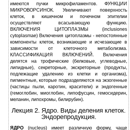
имеются пучки микрофиламентов. ФУНКЦИИ
МИКРОВОРСИНОК. Увеличивают поверхность
клеток, в кишечном и почечном эпителии
осуществляют всасывающую функцию.
ВКЛЮЧЕНИЯ ЦИТОПЛАЗМЫ (inclusiones
cytoplasmae) Включения цитоплазмы - непостоянные
компоненты клеток, возникающие и исчезающие в
зависимости от клеточного метаболизма.
КЛАССИФИКАЦИЯ ВКЛЮЧЕНИЙ. Включения
делятся на трофические (белковые, углеводные,
липидные), секреторные, экскреторные (продукты,
подлежащие удалению из клетки и организма),
пигментные, которые подразделяются на экзогенные
(частицы пыли, каротин, красители) и эндогенные
(гемоглобин, миоглобин, липофусцин, гемосидерин,
меланин, липохромы, билирубин).
Лекция 2. Ядро. Виды деления клеток.
Эндорепродукция.
ЯДРО
(nucleus) имеет различную форму, чаще