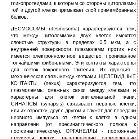
гликопротеидами, к которым со стороны цитоплазмы
той и другой клетки примыкает слой примембранных
белков.
ДЕСМОСОМЫ (desmosoma) характеризуются тем,
что между цитолеммами двух клеток имеются
слоистые структуры в пределах 0,5 мкм, а с
внутренней поверхности плазмолемм против них
имеется электроннолотное вещество, пронизанное
тончайшими фибриллами. Эти контакты характерны
для клеток покровного эпителия. Их функция -
механическая связь между клетками. ЩЕЛЕВИДНЫЕ
КОНТАКТЫ (nexus) характеризуются тем, что
плазмолеммы смежных связи между клетками и
характерны для клеток эпителиальной ткани.
СИНАПСЫ (synapsis) связывают нервные клетки,
или их отростки, друг с другом и служат для передачи
нервного импульса от клетки к клетке в одном
направлени (от пресинаптического полюса к
постсинаптическому). ОРГАНЕЛЛЫ - постоянные
структуры клетки, выполняющие определенные