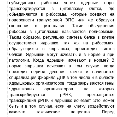
субъединицы рибосом через ядерные поры
транспортируются в цитоплазму клетки, где
объединяются в рибосомы, которые оседают на
поверхности гранулярной ЭПС или же образуют
скопления в цитоплазме. Такие объединения
рибосом в цитоплазме называются полисомами.
Таким образом, регуляцию синтеза белка в клетке
осуществляет ядрышко, так как на рибосомах,
образующихся в ядрышках, происходит синтез
белков. Ядрышки могут исчезать и в норме и при
патологии. Когда ядрышки исчезают в норме? В
норме ядрышки исчезают в том случае, когда
приходит период деления клетки и начинается
спирализация фибрилл ДНК в том числе и в области
ядрышковых организаторов, тогда закрываются гены
ядрышковых организаторов, на которых
транскрибируются рРНК, прекращается
транскрипция рРНК и ядрышко исчезает. Это может
быть и в том случае, если на клетку воздействуют
какие-то таксические вещества. Перед