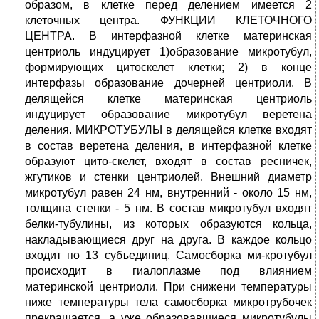
образом, в клетке перед делением имеется 2
клеточных центра. ФУНКЦИИ КЛЕТОЧНОГО
ЦЕНТРА. В интерфазной клетке материнская
центриоль индуцирует 1)образование микротубул,
формирующих цитоскелет клетки; 2) в конце
интерфазы образование дочерней центриоли. В
делящейся клетке материнская центриоль
индуцирует образование микротубул веретена
деления. МИКРОТУБУЛЫ в делящейся клетке входят
в состав веретена деления, в интерфазной клетке
образуют цито-скелет, входят в состав ресничек,
жгутиков и стенки центриолей. Внешний диаметр
микротубул равен 24 нм, внутренний - около 15 нм,
толщина стенки - 5 нм. В состав микротубул входят
белки-тубулины, из которых образуются кольца,
накладывающиеся друг на друга. В каждое кольцо
входит по 13 субъединиц. Самосборка ми-кротубул
происходит в гиалоплазме под влиянием
материнской центриоли. При снижени температуры
ниже температуры тела самосборка микротрубочек
прекращается, а уже образовавшиеся микротубулы