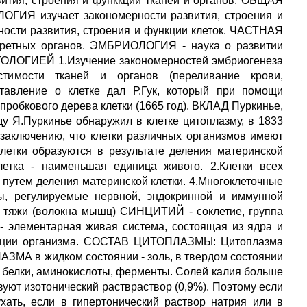
звития, строения и функкции тканей и органов. ОБЩАЯ
ОГИЯ изучает закономерности развития, строения и
сти развития, строения и функции клеток. ЧАСТНАЯ
ретных органов. ЭМБРИОЛОГИЯ - наука о развитии
ГИЕЙ 1.Изучение закономерностей эмбриогенеза
мости тканей и органов (переливание крови,
авление о клетке дал Р.Гук, который при помощи
пробкового дерева клетки (1665 год). ВКЛАД Пуркинье,
Я.Пуркинье обнаружил в клетке цитоплазму, в 1833
 заключению, что клетки различных организмов имеют
клетки образуются в результате деления материнской
а - наименьшая единица живого. 2.Клетки всех
 путем деления материнской клетки. 4.Многоклеточные
ны, регулируемые нервной, эндокринной и иммунной
тяжи (волокна мышц) СИНЦИТИЙ - соклетие, группа
- элементарная живая система, состоящая из ядра и
нкции организма. СОСТАВ ЦИТОПЛАЗМЫ: Цитоплазма
ЗМА в жидком состоянии - золь, в твердом состоянии
ы, белки, аминокислоты, ферменты. Солей калия больше
зуют изотонический раствраствор (0,9%). Поэтому если
ухать, если в гипертонический раствор натрия или в