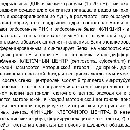
ондриальные ДНК и мелкие гранулы (15-20 нм) - мит
ондриях осуществляется синтез тринадцати видов митохо
тв и фосфорилирование АДФ, в результате чего об
somae) образуются в ядрышке ядра, состоят из малой 
ают рибосомные РНК и рибосомные белки. ФУНКЦИЯ - в 
 располагаться на поверхности мембран гранулярной эндоп
лоплазме, образуя скопления - полисомы. Если в клетке хор
ференцированным и синтезирует белки на «экспорт»; ес
дных рибосом и полисом, то эта клетка мало диффере
ебления. КЛЕТОЧНЫЙ ЦЕНТР (centrosoma, cytocentrum) и
иолей называется материнской, вторая - дочерней. Доч
ению к материнской. Каждая центриоль диплосомы имеет
В состав стенки центриолей входят 9 триплетов микротубул 
плосомы в разных направлениях отходят микротубулы, к
ием клетки центриоли клеточного центра расходятся к
вятся материнской. К каждой материнской центриоли при
ней центриоли индуцируется материнской центриолью. 
чных центра. ФУНКЦИИ КЛЕТОЧНОГО ЦЕНТРА. В интерф
азование микротубул, формирующих цитоскелет клетки; 2) 
ейся клетке материнская центриоль индуцирует образо