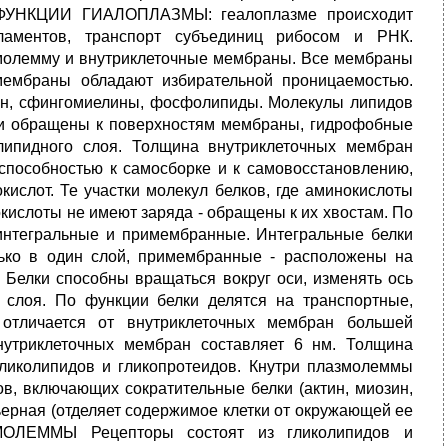
я. ФУНКЦИИ ГИАЛОПЛАЗМЫ: геалоплазме происходит
ламентов, транспорт субъединиц рибосом и РНК.
лемму и внутриклеточные мембраны. Все мембраны
мембраны обладают избирательной проницаемостью.
 сфингомиелины, фосфолипиды. Молекулы липидов
 и обращены к поверхностям мембраны, гидрофобные
ипидного слоя. Толщина внутриклеточных мембран
особностью к самосборке и к самовосстановлению,
ислот. Те участки молекул белков, где аминокислоты
кислоты не имеют заряда - обращены к их хвостам. По
уинтегральные и примембранные. Интегральные белки
лько в один слой, примембранные - расположены на
лки способны вращаться вокруг оси, изменять ось
 слоя. По функции белки делятся на транспортные,
тличается от внутриклеточных мембран большей
нутриклеточных мембран составляет 6 нм. Толщина
гликолипидов и гликопротеидов. Кнутри плазмолеммы
, включающих сократительные белки (актин, миозин,
ьерная (отделяет содержимое клетки от окружающей ее
ОЛЕММЫ Рецепторы состоят из гликолипидов и