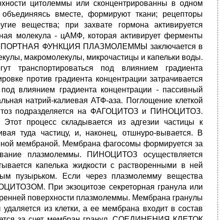
рхности цитолеммы или сконцентрированны в одном
 объединяясь вместе, формируют ткани; рецепторы
угие вещества; при захвате гормона активируется
ьная молекула - цАМФ, которая активирует ферменты
ТРАНСПОРТНАЯ ФУНКЦИЯ ПЛАЗМОЛЕММЫ заключается в
екулы, макромолекулы, микрочастицы и капельки воды.
гут транспортироваться под влиянием градиента
ировке против градиента концентрации затрачивается
 под влиянием градиента концентрации - пассивный
альная натрий-калиевая АТФ-аза. Поглощение клеткой
итоз подразделяется на ФАГОЦИТОЗ и ПИНОЦИТОЗ.
Этот процесс складывается из адгезии частицы к
ивая туда частицу, и, наконец, отшнуро-вывается. В
женной мембраной. Мембрана фагосомы формируется за
одование плазмолеммы. ПИНОЦИТОЗ осуществляется
атывается капелька жидкости с растворенными в ней
ным пузырьком. Если через плазмолемму вещества
ЗОЦИТОЗОМ. При экзоцитозе секреторная гранула или
утренней поверхности плазмолеммы. Мембрана гранулы
удаляется из клетки, а ее мембрана входит в состав
няется за счет мембран гранул. СОЕДИНЕНИЯ КЛЕТОК