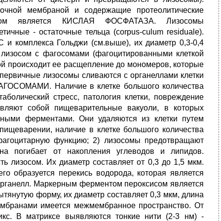
точной мембраной и содержащие протеолитические
сом является КИСЛАЯ ФОСФАТАЗА. Лизосомы
ные - остаточные тельца (corpus-culum residuale).
и комплекса Гольджи (см.выше), их диаметр 0,3-0,4
 лизосом с фагосомами (фагоцитированными клеткой
ой происходит ее расщепление до мономеров, которые
 первичные лизосомы сливаются с органеллами клетки
ФАГОСОМАМИ. Наличие в клетке большого количества
аболический стресс, патология клетки, повреждение
авляют собой пищеварительные вакуоли, в которых
ьными ферментами. Они удаляются из клетки путем
 пищеварении, наличие в клетке большого количества
 фагоцитарную функцию; 2) лизосомы предотвращают
на погибает от накопления углеводов и липидов.
лизосом. Их диаметр составляет от 0,3 до 1,5 мкм.
го образуется перекись водорода, которая является
 органелл. Маркерным ферментом пероксисом является
тянутую форму, их диаметр составляет 0,3 мкм, длина
ембранами имеется межмембранное пространство. От
кс. В матриксе выявляются тонкие нити (2-3 нм) -