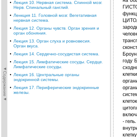
на об
•
Лекция 10. Нервная система. Спинной мозг.
ГИСТО
Нерв. Спинальный ганглий.
функц
•
Ленкция 11. Головной мозг. Вегетативная
нервная система.
ЦИТОЛ
заро
•
Лекция 12. Органы чувств. Орган зрения и
орган обоняния.
чело
транс
•
Лекция 13. Орган слуха и ровновесия.
Орган вкуса.
сконс
•
Лекция 14. Сердечно-сосудистая система.
Броун
году 
•
Лекция 15. Лимфатические сосуды. Сердце.
Лимфатические сосуды.
сходн
◄Содержание◄
клет
•
Лекция 16. Центральные органы
эндокринной системы.
орган
•
Лекция 17. Периферические эндокринные
орган
железы.
систе
клето
цитоп
включ
- гел
внутр
клетк