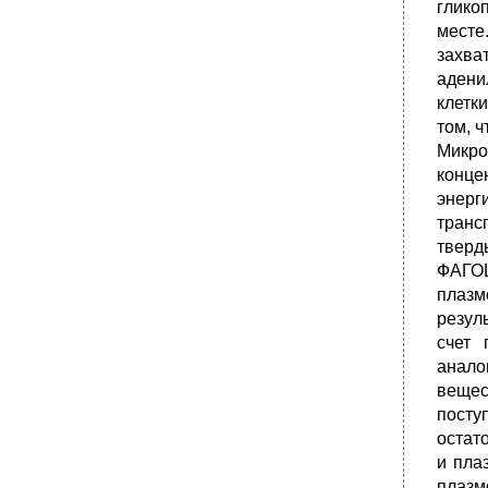
глико
месте
захва
адени
клетк
том, 
Микро
конце
энерг
транс
тверд
ФАГОЦ
плазм
резул
счет 
анало
вещес
посту
остат
и пла
плазм