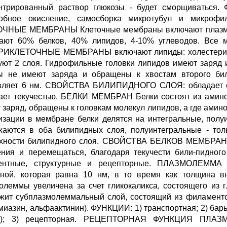
нтрированный раствор глюкозы - будет сморщиватьс
обное окисление, самосборка микротубул и микрофи
ЧНЫЕ МЕМБРАНЫ Клеточные мембраны включают плазмо
ают 60% белков, 40% липидов, 4-10% углеводов. Все 
ИКЛЕТОЧНЫЕ МЕМБРАНЫ включают липиды: холестерин,
уют 2 слоя. Гидрофильные головки липидов имеют заряд
ы не имеют заряда и обращены к хвостам второго бил
вляет 6 нм. СВОЙСТВА БИЛИПИДНОГО СЛОЯ: обладает сп
ает текучестью. БЕЛКИ МЕМБРАН Белки состоят из аминок
 заряд, обращены к головкам молекул липидов, а где амино
изации в мембране белки делятся на интегральные, пол
жаются в оба билипидных слоя, полуинтегральные - то
хности билипидного слоя. СВОЙСТВА БЕЛКОВ МЕМБРАН Бе
ния и перемещаться, благодаря текучести били-пидного
ентные, структурные и рецепторные. ПЛАЗМОЛЕММА о
ной, которая равна 10 нм, в то время как толщина в
олеммы увеличена за счет гликокаликса, состоящего из 
жит субплазмолеммальный слой, состоящий из филаментов
миазин, альфаактинин). ФУНКЦИИ: 1) транспортная; 2) бар
ы); 3) рецепторная. РЕЦЕПТОРНАЯ ФУНКЦИЯ ПЛАЗМ