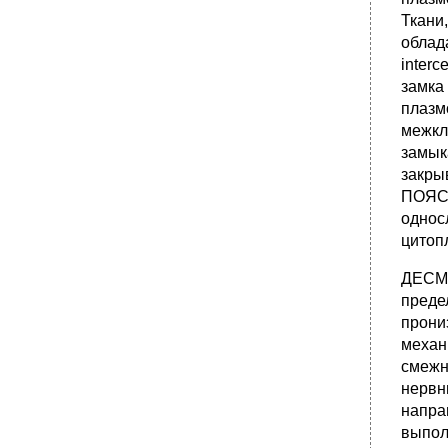
Ткани
облад
inter
замка
плазм
межкл
замык
закры
ПОЯСК
однос
цитоп
ДЕСМО
преде
прони
механ
смежн
нервн
напра
выпол