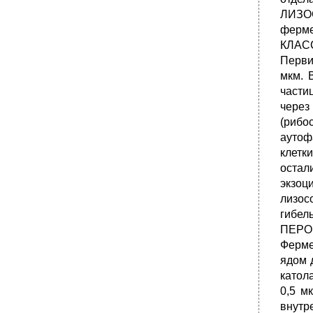
ЛИЗОС
ферм
КЛАСС
Перви
мкм. 
части
через
(рибо
аутоф
клетк
остал
экзоц
лизос
гибел
ПЕРОК
Ферме
ядом 
катол
0,5 м
внутр