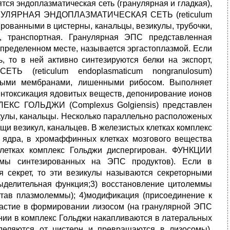
я эндоплазматическая сеть (гранулярная и гладкая),
ГРАНУЛЯРНАЯ ЭНДОПЛАЗМАТИЧЕСКАЯ СЕТЬ (reticulum
рованными в цистерны, канальцы, везикулы, трубочки,
, транспортная. Гранулярная ЭПС представленная
ределенном месте, называется эргастоплазмой. Если
, то в ней активно синтезируются белки на экспорт,
 (reticulum endoplasmaticum nongranulosum)
нными мембранами, лишенными рибосом. Выполняет
интоксикация ядовитых веществ, депонирование ионов
ЛЕКС ГОЛЬДЖИ (Complexus Golgiensis) представлен
улы, канальцы. Несколько параллельно расположеных
щи везикул, канальцев. В железистых клетках комплекс
г ядра, в хромаффинных клетках мозгового вещества
клетках комплекс Гольджи диспергирован. ФУНКЦИИ
азмы синтезированных на ЭПС продуктов). Если в
я секрет, то эти везикулы называются секреторными
ыделительная функция;3) восстановление цитолеммы
став плазмолеммы); 4)модификация (присоединение к
участие в формировании лизосом (на гранулярной ЭПС
нии в комплекс Гольджи накапливаются в латеральных
тделяются от цистерн и превращаются в лизосомы).