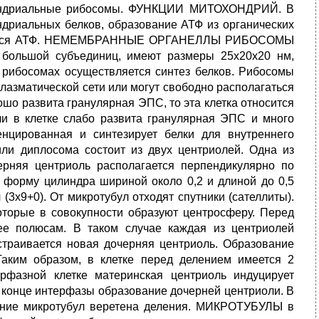
охондриальные рибосомы. ФУНКЦИИ МИТОХОНДРИЙ. В
ндриальных белков, образование АТФ из органических
разуется АТФ. НЕМЕМБРАННЫЕ ОРГАНЕЛЛЫ РИБОСОМЫ
и большой субъединиц, имеют размеры 25х20х20 нм,
рибосомах осуществляется синтез белков. Рибосомы
лазматической сети или могут свободно располагаться
ошо развита гранулярная ЭПС, то эта клетка относится
ли в клетке слабо развита гранулярная ЭПС и много
нцированная и синтезирует белки для внутреннего
ли диплосома состоит из двух центриолей. Одна из
ерняя центриоль располагается перпендикулярно по
 форму цилиндра шириной около 0,2 и длиной до 0,5
(3х9+0). От микротубул отходят спутники (сателлиты).
оторые в совокупности образуют центросферу. Перед
 ее полюсам. В таком случае каждая из центриолей
страивается новая дочерняя центриоль. Образование
Таким образом, в клетке перед делением имеется 2
азной клетке материнская центриоль индуцирует
в конце интерфазы образование дочерней центриоли. В
вание микротубул веретена деления. МИКРОТУБУЛЫ в