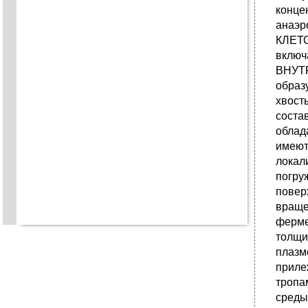
конце
анаэр
КЛЕТО
включ
ВНУТР
образ
хвост
соста
облад
имеют
локал
погру
повер
враще
ферм
толщи
плазм
приле
тропа
сред