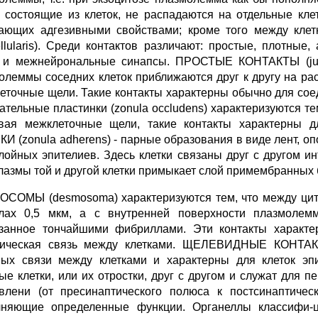
, состоящие из клеток, не распадаются на отдельные кле
ающих адгезивными свойствами; кроме того между к
cellularis). Среди контактов различают: простые, плотны
 и межнейрональные синапсы. ПРОСТЫЕ КОНТАКТЫ (junctio
олеммы соседних клеток приближаются друг к другу на рас
еточные щели. Такие контакты характерны обычно для с
ательные пластинки (zonula occludens) характеризуются тем
вая межклеточные щели, такие контакты характерны 
И (zonula adherens) - парные образования в виде лент, о
лойных эпителиев. Здесь клетки связаны друг с другом и
лазмы той и другой клетки примыкает слой примембранных 
СОМЫ (desmosoma) характеризуются тем, что между цито
лах 0,5 мкм, а с внутренней поверхности плазмолемм
занное тончайшими фибриллами. Эти контакты характер
ическая связь между клетками. ЩЕЛЕВИДНЫЕ КОНТАКТ
ых связи между клетками и характерны для клеток эп
ые клетки, или их отростки, друг с другом и служат для п
влени (от пресинаптического полюса к постсинаптичес
няющие определенные функции. Органеллы классифи-