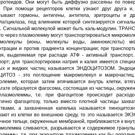
протеидов. Они могут быть диффузно рассеяны по пове
. При помощи рецепторов клетки узнают друг друга и,
тывают гормоны, антигены, антитела, эритроциты и др
латциклаза, под влиянием которой синтезируется сигнал
и. Сигнальной молекулой может быть каль-модулин. 
что через плазмолемму могут транспортироваться микромол
молекулы (ионы, молекулы воды, аминокислоты) мо
нтрации и против градиента концентрации; при транспорт
ия, выделяемая при распаде АТФ - активный транспорт,
порт; для транспортировки натрия и калия имеется специ
ых и жидких частиц называется ЭНДОЦИТОЗОМ. Эндоц
ИТОЗ - это поглощение макромолекул и макрочастиц. 
олемме, которая затем впячивается внутрь клетки, втяг
ьтате образуется фагосома, состоящая из частицы, окру
плазмолеммы, т.е. при фагоцитозе происходит расх
гично фагоцитозу, только вместо плотной частицы захв
твами, а захваченная капелька называется пиноцитоз
пают из клетки во внешнюю среду, то это называется ЭК
очное тельце, окруженные мембраной, приближаются к вн
змолемма сливаются, разрываются и содержимое гранулы 
олеммы, т.е. при экзоцитозе плазмолемма как бы попол