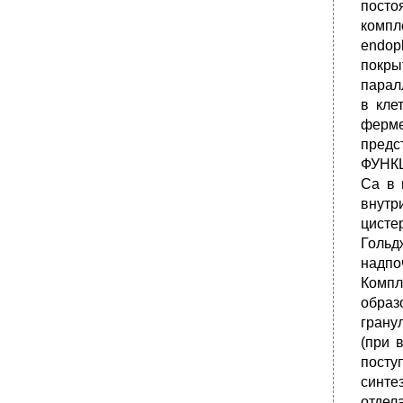
посто
компл
endop
покры
парал
в кле
ферм
предс
ФУНКЦ
Са в 
внутр
цисте
Гольд
надпо
Компл
образ
грану
(при 
посту
синте
отдел