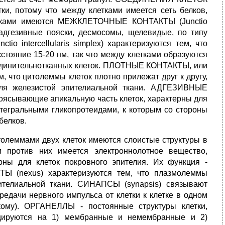
тки, потому что между клетками имеется сеть белков,
летками имеются МЕЖКЛЕТОЧНЫЕ КОНТАКТЫ (Junctio
е, адгезивные пояски, десмосомы, щелевидые, по типу
 intercellularis simplex) характеризуются тем, что
стояние 15-20 нм, так что между клетками образуются
оединительнотканных клеток. ПЛОТНЫЕ КОНТАКТЫ, или
, что цитолеммы клеток плотно прилежат друг к другу,
для железистой эпителиальной ткани. АДГЕЗИВНЫЕ
поясывающие апикальную часть клеток, характерны для
нтегральными гликопротеидами, к которым со стороны
белков.
леммами двух клеток имеются слоистые структуры в
 против них имеется электроннолотное вещество,
ны для клеток покровного эпителия. Их функция -
Ы (nexus) характеризуются тем, что плазмолеммы
ителиальной ткани. СИНАПСЫ (synapsis) связывают
ередачи нервного импульса от клетки к клетке в одном
кому). ОРГАНЕЛЛЫ - постоянные структуры клетки,
цируются на 1) мембранные и немембранные и 2)