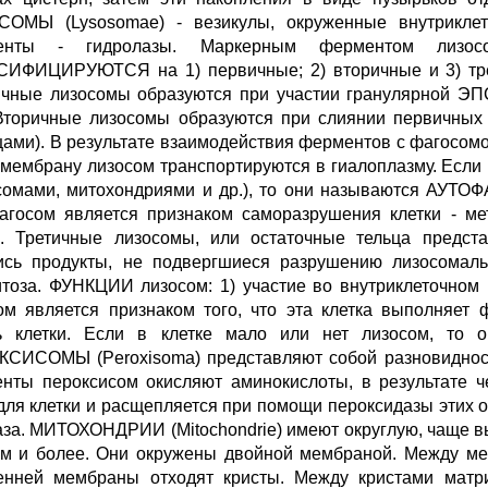
ОМЫ (Lysosomae) - везикулы, окруженные внутрикле
енты - гидролазы. Маркерным ферментом лизо
ИФИЦИРУЮТСЯ на 1) первичные; 2) вторичные и 3) третич
чные лизосомы образуются при участии гранулярной ЭПС 
Вторичные лизосомы образуются при слиянии первичных
цами). В результате взаимодействия ферментов с фагосом
 мембрану лизосом транспортируются в гиалоплазму. Если
сомами, митохондриями и др.), то они называются АУТО
агосом является признаком саморазрушения клетки - мет
и. Третичные лизосомы, или остаточные тельца предст
ись продукты, не подвергшиеся разрушению лизосомал
итоза. ФУНКЦИИ лизосом: 1) участие во внутриклеточном
ом является признаком того, что эта клетка выполняет
ь клетки. Если в клетке мало или нет лизосом, то о
СИСОМЫ (Peroxisoma) представляют собой разновидность 
нты пероксисом окисляют аминокислоты, в результате че
для клетки и расщепляется при помощи пероксидазы этих
аза. МИТОХОНДРИИ (Mitochondrie) имеют округлую, чаще вы
км и более. Они окружены двойной мембраной. Между м
енней мембраны отходят кристы. Между кристами матри