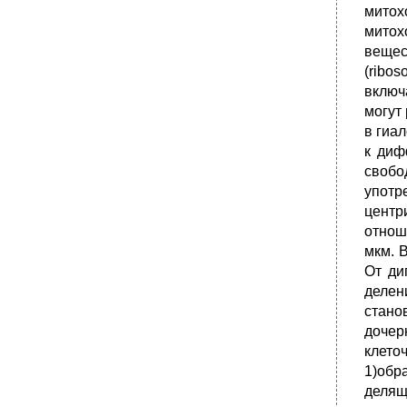
митох
митох
вещес
(ribo
включ
могут
в гиа
к диф
свобо
употр
центр
отнош
мкм. 
От ди
делен
стано
дочер
клето
1)обр
делящ