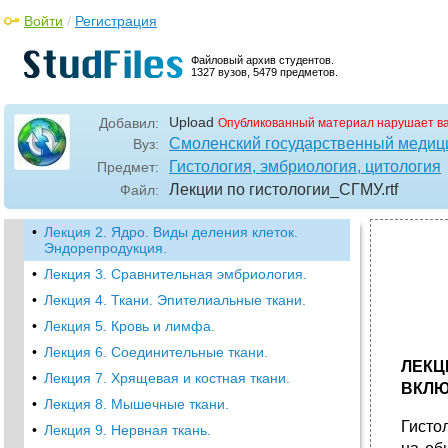
Войти
/
Регистрация
Файловый архив студентов.
1327 вузов, 5479 предметов.
Upload
Добавил:
Опубликованный материал нарушает в
Смоленский государственный медиц
Вуз:
Гистология, эмбриология, цитология
Предмет:
Лекции по гистологии_СГМУ
.rtf
Файл:
•
Лекция 2. Ядро. Виды деления клеток.
Эндорепродукция.
•
Лекция 3. Сравнительная эмбриология.
•
Лекция 4. Ткани. Эпителиальные ткани.
•
Лекция 5. Кровь и лимфа.
•
Лекция 6. Соединительные ткани.
ЛЕКЦ
•
Лекция 7. Хрящевая и костная ткани.
ВКЛЮ
•
Лекция 8. Мышечные ткани.
Гисто
•
Лекция 9. Нервная ткань.