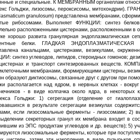
янные и специальные. К МЕМБРАННЫМ органеллам относятс
екс Гольджи, лизосомы, пероксисомы, митохондрии). 
lasmaticum granulosum) представлена мембранами, сформи
тые рибосомами. Выполняет ФУНКЦИИ: синтез белков
лельно расположенными цистернами, расположенными в оп
тке хорошо развита гранулярная эндоплазматическая сеть
ентные белки. ГЛАДКАЯ ЭНДОПЛАЗМАТИЧЕСКАЯ СЕТЬ
тавлена канальцами, цистернами, везикулами, окруже
ИИ: синтез углеводов, липидов, стероидных гомонов; дез
цистернах и транспорт синтезированных веществ. КОМП
иклеточными мембранами, формирующими цистерны, везик
рн образуют диктиосомы, связанные друг с другом при помо
жи располагается над ядром, в нервных клетках - вокру
чечников - в виде колпачка около ядра, в некоторых 
екса Гольджи: 1) сегрегация (отделение от гиалопл
овавшихся в результате сегрегации везикулах содержитс
лами, если лизосомальные ферменты - лизосомами; 2) в
выделении секреторных гранул их мембрана входит в со
пившим из ЭПС продуктам углеводов и др. веществ); 5) 
зируются лизосомальные ферменты, которые при поступле
ах цистерн, затем эти накопления в виде пузырьков о