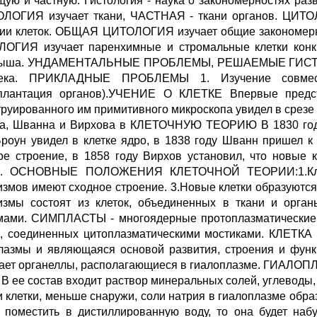
щую и частную. Гистология - наука о закономерностях ра
ЛОГИЯ изучает ткани, ЧАСТНАЯ - ткани органов. ЦИТОЛ
ии клеток. ОБЩАЯ ЦИТОЛОГИЯ изучает общие закономерно
ОГИЯ изучает паренхимные и стромальные клетки конк
дыша. УНДАМЕНТАЛЬНЫЕ ПРОБЛЕМЫ, РЕШАЕМЫЕ ГИСТОЛО
века. ПРИКЛАДНЫЕ ПРОБЛЕМЫ 1. Изучение совмести
плантация органов).УЧЕНИЕ О КЛЕТКЕ Впервые предст
труированного им примитивного микроскопа увидел в срезе 
а, Шванна и Вирхова в КЛЕТОЧНУЮ ТЕОРИЮ В 1830 году 
Броун увидел в клетке ядро, в 1838 году Шванн пришел к
ое строение, в 1858 году Вирхов установил, что новые 
ки. ОСНОВНЫЕ ПОЛОЖЕНИЯ КЛЕТОЧНОЙ ТЕОРИИ:1.Клетк
измов имеют сходное строение. 3.Новые клетки образуются
измы состоят из клеток, объединенных в ткани и орга
мами. СИМПЛАСТЫ - многоядерные протоплазматические 
к, соединенных цитоплазматическими мостиками. КЛЕТКА 
лазмы и являющаяся основой развития, строения и фу
ает органеллы, располагающиеся в гиалоплазме. ГИАЛОПЛА
ь. В ее состав входит раствор минеральных солей, углевод
и клетки, меньше снаружи, соли натрия в гиалоплазме обра
у поместить в дистиллированную воду, то она будет наб