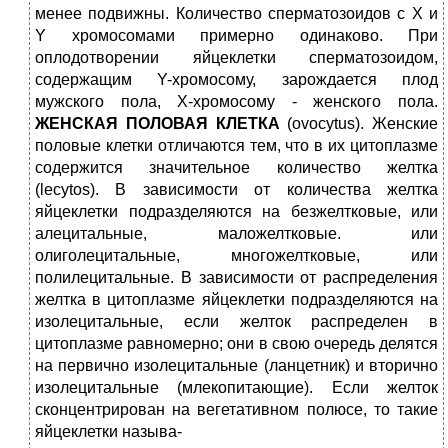
менее подвижны. Количество сперматозоидов с Х и
Y хромосомами примерно одинаково. При
оплодотворении яйцеклетки сперматозоидом,
содержащим Y-хромосому, зарождается плод
мужского пола, Х-хромосому - женского пола.
ЖЕНСКАЯ ПОЛОВАЯ КЛЕТКА
(ovocytus). Женские
половые клетки отличаются тем, что в их цитоплазме
содержится значительное количество желтка
(lecytos). В зависимости от количества желтка
яйцеклетки подразделяются на безжелтковые, или
алецитальные, маложелтковые. или
олиголецитальные, многожелтковые, или
полилецитальные. В зависимости от распределения
желтка в цитоплазме яйцеклетки подразделяются на
изолецитальные, если желток распределен в
цитоплазме равномерно; они в свою очередь делятся
на первично изолецитальные (ланцетник) и вторично
изолецитальные (млекопитающие). Если желток
сконцентрирован на вегетативном полюсе, то такие
яйцеклетки называ-