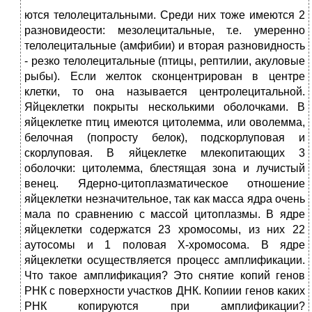
ются телолецитальными. Среди них тоже имеются 2
разновидеости: мезолецитальные, т.е. умеренно
телолецитальные (амфибии) и вторая разновидность
- резко телолецитальные (птицы, рептилии, акуловые
рыбы). Если желток сконцентрирован в центре
клетки, то она называется центролецитальной.
Яйцеклетки покрыты несколькими оболочками. В
яйцеклетке птиц имеются цитолемма, или оволемма,
белочная (попросту белок), подскорлуповая и
скорлуповая. В яйцеклетке млекопитающих 3
оболочки: цитолемма, блестящая зона и лучистый
венец. Ядерно-цитоплазматическое отношение
яйцеклетки незначительное, так как масса ядра очень
мала по сравнению с массой цитоплазмы. В ядре
яйцеклетки содержатся 23 хромосомы, из них 22
аутосомы и 1 половая Х-хромосома. В ядре
яйцеклетки осуществляется процесс амплификации.
Что такое амплификация? Это снятие копий генов
РНК с поверхности участков ДНК. Копиии генов каких
РНК копируются при амплификации?