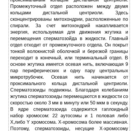
Промежуточный отдел расположен между двумя
кольцами дистальной центриоли. Здесь
сконцентрированы митохондрии, расположенные по
спирали. За счет митохондрий накапливается
энергия, используемая для движения жгутика и
перемещения сперматозойда в жидкости. Главный
отдел отходит от промежуточного отдела. Он покрыт
тонкой волокнистой оболочкой и березкой границы
переходит в конечный, или терминальный отдел. В
основе жгутика имеется осевая нить, включающая 9
пар периферических и одну пару центральных
микротрубочек. Осевая нить начинается от
проксимального кольца дистальной центриоли.
Сперматозоиды подвижны. Благодаря колебаниям
жгутика сперматозоиды перемещаются в жидкости со
скоростью около 3 мм в минуту или 50 мкм в секунду.
В ядре сперматозоида содержится гаплоидный
набор хромосом: 22 аутосомы и 1 половая либо
Х,либо Y хромосома. Х-хромосома более массивная.
Поэтому, сперматозоиды, несущие Х-хромосому