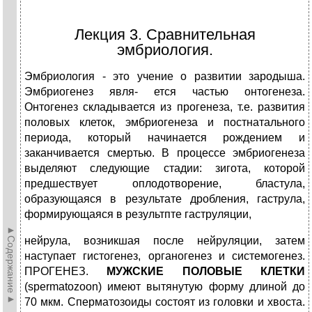
Лекция 3. Сравнительная
эмбриология.
Эмбриология - это учение о развитии зародыша.
Эмбриогенез явля- ется частью онтогенеза.
Онтогенез складывается из прогенеза, т.е. развития
половых клеток, эмбриогенеза и постнатального
периода, который начинается рождением и
заканчивается смертью. В процессе эмбриогенеза
выделяют следующие стадии: зигота, которой
предшествует оплодотворение, бластула,
образующаяся в результате дробления, гаструла,
формирующаяся в результпте гаструляции,
►Содержание►
нейрула, возникшая после нейруляции, затем
наступает гистогенез, органогенез и системогенез.
ПРОГЕНЕЗ.
МУЖСКИЕ
ПОЛОВЫЕ КЛЕТКИ
(spermatozoon) имеют вытянутую форму длиной до
70 мкм. Сперматозоиды состоят из головки и хвоста.