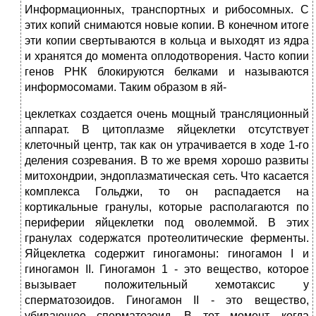
Информационных, транспортных и рибосомных. С
этих копий снимаются новые копии. В конечном итоге
эти копии свертываются в кольца и выходят из ядра
и хранятся до момента оплодотворения. Часто копии
генов РНК блокируются белками и называются
информосомами. Таким образом в яй-
цеклетках создается очень мощный трансляционный
аппарат. В цитоплазме яйцеклетки отсутствует
клеточный центр, так как он утрачивается в ходе 1-го
деления созревания. В то же время хорошо развиты
митохондрии, эндоплазматическая сеть. Что касается
комплекса Гольджи, то он распадается на
кортикальные гранулы, которые располагаются по
периферии яйцеклетки под оволеммой. В этих
гранулах содержатся протеолитические ферменты.
Яйцеклетка содержит гиногамоны: гиногамон I и
гиногамон II. Гиногамон 1 - это вещество, которое
вызывает положительный хемотаксис у
сперматозоидов. Гиногамон II - это вещество,
убивающее сперматозоид. В тот момент, когда