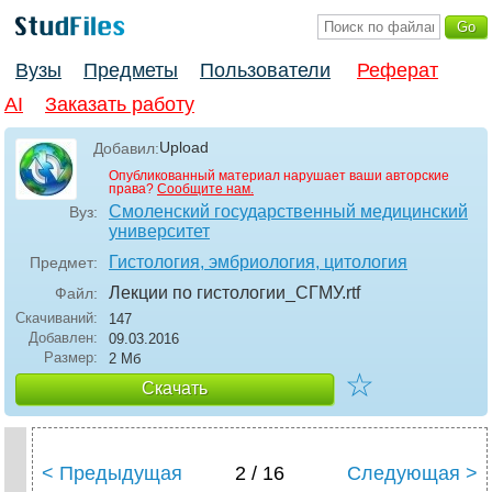
Вузы
Предметы
Пользователи
Реферат
AI
Заказать работу
Upload
Добавил:
Опубликованный материал нарушает ваши авторские
права?
Сообщите нам.
Смоленский государственный медицинский
Вуз:
университет
Гистология, эмбриология, цитология
Предмет:
Лекции по гистологии_СГМУ
.rtf
Файл:
Скачиваний:
147
Добавлен:
09.03.2016
Размер:
2 Мб
☆
Скачать
< Предыдущая
2 / 16
Следующая >