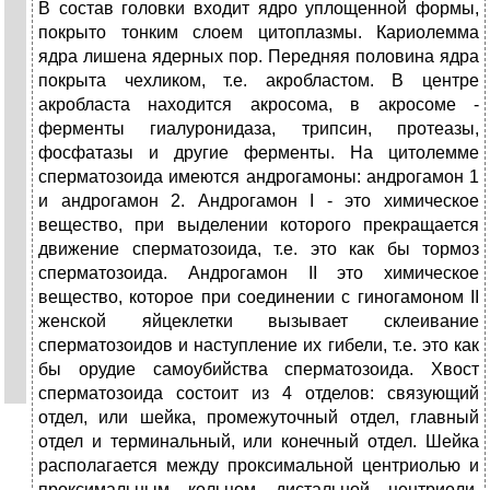
В состав головки входит ядро уплощенной формы,
покрыто тонким слоем цитоплазмы. Кариолемма
ядра лишена ядерных пор. Передняя половина ядра
покрыта чехликом, т.е. акробластом. В центре
акробласта находится акросома, в акросоме -
ферменты гиалуронидаза, трипсин, протеазы,
фосфатазы и другие ферменты. На цитолемме
сперматозоида имеются андрогамоны: андрогамон 1
и андрогамон 2. Андрогамон I - это химическое
вещество, при выделении которого прекращается
движение сперматозоида, т.е. это как бы тормоз
сперматозоида. Андрогамон II это химическое
вещество, которое при соединении с гиногамоном II
женской яйцеклетки вызывает склеивание
сперматозоидов и наступление их гибели, т.е. это как
бы орудие самоубийства сперматозоида. Хвост
сперматозоида состоит из 4 отделов: связующий
отдел, или шейка, промежуточный отдел, главный
отдел и терминальный, или конечный отдел. Шейка
располагается между проксимальной центриолью и
проксимальным кольцом дистальной центриоли.