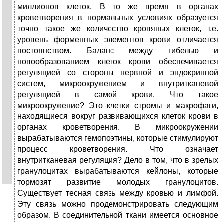
миллионов клеток. В то же время в органах
кроветворения в нормальных условиях образуется
точно такое же количество кровяных клеток, т.е.
уровень форменных элементов крови отличается
постоянством. Баланс между гибелью и
новообразованием клеток крови обеспечивается
регуляцией со стороны нервной и эндокринной
систем, микроокружением и внутритканевой
регуляцией в самой крови. Что такое
микроокружение? Это клетки стромы и макрофаги,
находящиеся вокруг развивающихся клеток крови в
органах кроветворения. В микроокружении
вырабатываются гемопоэтины, которые стимулируют
процесс кроветворения. Что означает
внутритканевая регуляция? Дело в том, что в зрелых
гранулоцитах вырабатываются кейлоны, которые
тормозят развитие молодых гранулоцитов.
Существует тесная связь между кровью и лимфой.
Эту связь можно продемонстрировать следующим
образом. В соединительной ткани имеется основное