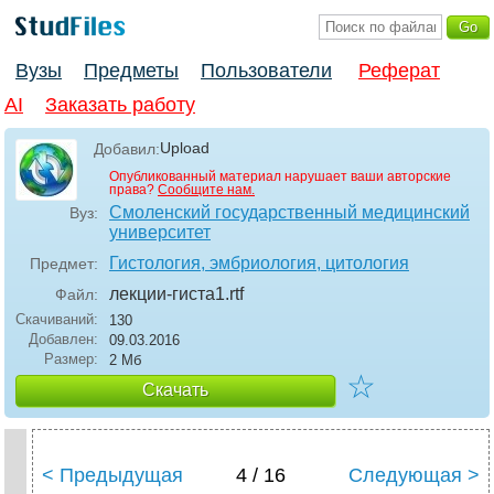
Вузы
Предметы
Пользователи
Реферат
AI
Заказать работу
Upload
Добавил:
Опубликованный материал нарушает ваши авторские
права?
Сообщите нам.
Смоленский государственный медицинский
Вуз:
университет
Гистология, эмбриология, цитология
Предмет:
лекции-гиста1
.rtf
Файл:
Скачиваний:
130
Добавлен:
09.03.2016
Размер:
2 Мб
☆
Скачать
< Предыдущая
4 / 16
Следующая >