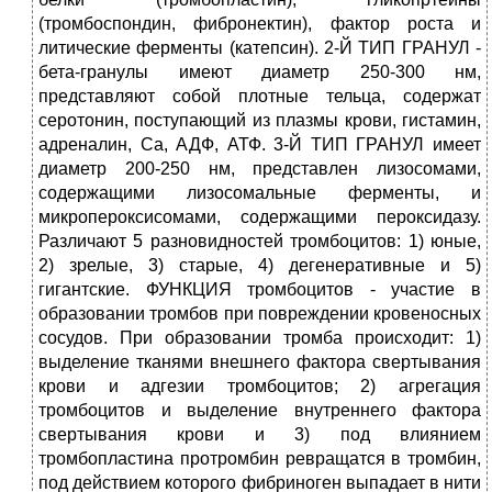
(тромбоспондин, фибронектин), фактор роста и
литические ферменты (катепсин). 2-Й ТИП ГРАНУЛ -
бета-гранулы имеют диаметр 250-300 нм,
представляют собой плотные тельца, содержат
серотонин, поступающий из плазмы крови, гистамин,
адреналин, Са, АДФ, АТФ. 3-Й ТИП ГРАНУЛ имеет
диаметр 200-250 нм, представлен лизосомами,
содержащими лизосомальные ферменты, и
микропероксисомами, содержащими пероксидазу.
Различают 5 разновидностей тромбоцитов: 1) юные,
2) зрелые, 3) старые, 4) дегенеративные и 5)
гигантские. ФУНКЦИЯ тромбоцитов - участие в
образовании тромбов при повреждении кровеносных
сосудов. При образовании тромба происходит: 1)
выделение тканями внешнего фактора свертывания
крови и адгезии тромбоцитов; 2) агрегация
тромбоцитов и выделение внутреннего фактора
свертывания крови и 3) под влиянием
тромбопластина протромбин ревращатся в тромбин,
под действием которого фибриноген выпадает в нити