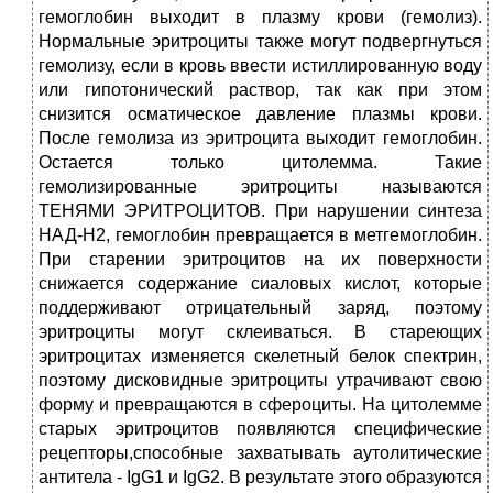
гемоглобин выходит в плазму крови (гемолиз).
Нормальные эритроциты также могут подвергнуться
гемолизу, если в кровь ввести истиллированную воду
или гипотонический раствор, так как при этом
снизится осматическое давление плазмы крови.
После гемолиза из эритроцита выходит гемоглобин.
Остается только цитолемма. Такие
гемолизированные эритроциты называются
ТЕНЯМИ ЭРИТРОЦИТОВ. При нарушении синтеза
НАД-Н2, гемоглобин превращается в метгемоглобин.
При старении эритроцитов на их поверхности
снижается содержание сиаловых кислот, которые
поддерживают отрицательный заряд, поэтому
эритроциты могут склеиваться. В стареющих
эритроцитах изменяется скелетный белок спектрин,
поэтому дисковидные эритроциты утрачивают свою
форму и превращаются в сфероциты. На цитолемме
старых эритроцитов появляются специфические
рецепторы,способные захватывать аутолитические
антитела - IgG1 и IgG2. В результате этого образуются