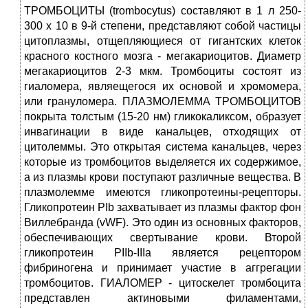
ТРОМБОЦИТЫ (trombocytus) составляют в 1 л 250-
300 х 10 в 9-й степени, представляют собой частицы
цитоплазмы, отщепляющиеся от гигантских клеток
красного костного мозга - мегакариоцитов. Диаметр
мегакариоцитов 2-3 мкм. Тромбоциты состоят из
гиаломера, являещегося их основой и хромомера,
или грануломера. ПЛАЗМОЛЕММА ТРОМБОЦИТОВ
покрыта толстым (15-20 нм) гликокаликсом, образует
инвагинации в виде канальцев, отходящих от
цитолеммы. Это открытая система канальцев, через
которые из тромбоцитов выделяется их содержимое,
а из плазмы крови поступают различные вещества. В
плазмолемме имеются гликопротеины-рецепторы.
Гликопротеин PIb захватывает из плазмы фактор фон
Виллебранда (vWF). Это один из основных факторов,
обеспечивающих свертывание крови. Второй
гликопротеин PIIb-IIIa является рецептором
фибриногена и принимает участие в аггрегации
тромбоцитов. ГИАЛОМЕР - цитоскелет тромбоцита
представлен актиновыми филаментами,