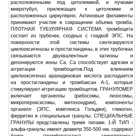
расположенными под цитолеммой, и пучками
микротубул, прилежащих к цитолемме и
расположенных циркулярно. Актиновые филаменты
принимают участие в сокращении объема тромба.
ПЛОТНАЯ ТУБУЛЯРНАЯ СИСТЕМА тромбоцита
состоит из трубочек, сходных с гладкой ЭПС. На
поверхности этой системы синтезируются
циклооксигеназы и простагландины, в этих трубочках
связываются двухвалентные катионы и
депонируются ионы Са. Са способствует адгезии и
аггрегации тромбоцитов.Под влиянием
циклооксигеназ арахидиновая кислота распадается
на простагландины и тромбаксан А-1, которые
стимулируют аггрегацию тромбоцитов. ГРАНУЛОМЕР
включает органеллы (рибосомы, лизосомы,
микропероксисомы, митохондрии), компоненты
органелл (ЭПС, комплекса Гольджи), гликоген,
ферритин и специальные гранулы. СПЕЦИАЛЬНЫЕ
ГРАНУЛЫ представлены тремя типами. 1-Й ТИП -
альфа-гранулы имеют диаметр 350-500 нм, содержат
белки (тромбопластин), гликопртеины