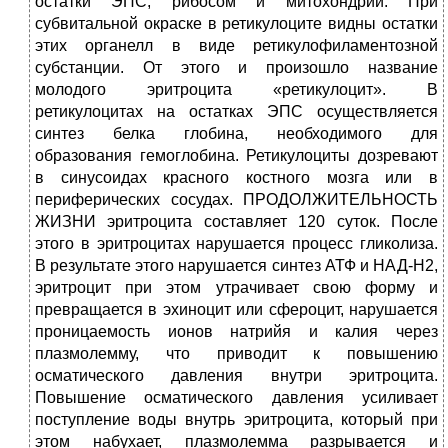
остатки ЭПС, рибосом и митохондрий. При
субвитальной окраске в ретикулоците видны остатки
этих органелл в виде ретикулофиламентозной
субстанции. От этого и произошло название
молодого эритроцита «ретикулоцит». В
ретикулоцитах на остатках ЭПС осуществляется
синтез белка глобина, необходимого для
образования гемоглобина. Ретикулоциты дозревают
в синусоидах красного костного мозга или в
периферических сосудах. ПРОДОЛЖИТЕЛЬНОСТЬ
ЖИЗНИ эритроцита составляет 120 суток. После
этого в эритроцитах нарушается процесс гликолиза.
В результате этого нарушается синтез АТФ и НАД-Н2,
эритроцит при этом утрачивает свою форму и
превращается в эхиноцит или сфероцит, нарушается
проницаемость ионов натрийя и калия через
плазмолемму, что приводит к повышению
осматического давления внутри эритроцита.
Повышение осматического давления усиливает
поступление воды внутрь эритроцита, который при
этом набухает, плазмолемма разрывается и