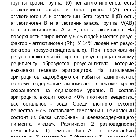
группы крови: группа I(0) нет агглютиногенов, есть
агглютинины альфа и бета группа II(А) есть
агглютиноген А и агглютинин бета группа III(В) есть
агглютиноген В и агглютинин альфа группа IV(АВ)
есть агглютиногены А и В, нет агглютининов. На
поверхности эрироцитов у 86% людей имеется резус-
фактор - агглютиноген (Rh). У 14% людей нет резус-
фактора (резус-отрицательные). При переливании
резус-положительной крови резус-отрицательному
реципиенту образуются резус-антитела, которые
вызывают гемолиз эритроцитов. На цитолемме
эритроцитов адсорбируются избытки аминокислот,
поэтому содержание амнокислот в плазме крови
сохраняется на одинаковом уровне. В состав
эритроцита входит около 40% плотного вещества,
все остальное - вода. Среди плотного (сухого)
вещества 95% составляет гемоглобин. Гемоглобин
состоит из белка «глобина» и железосодержащего
пигмента «гема». Различают 2 разновидности
гемоглобина: 1) гемогло бин А, т.е. гемоглобин