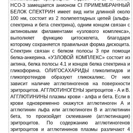
НСО-3 замещается анионом Cl ПРИМЕМБРАННЫЙ
БЕЛОК СПЕКТРИН имеет вид нити длинной около
100 нм, состоит из 2 полипептидных цепей (альфа-
спектрина и бета спектрина), одним концом связан с
актиновыми филаментами «узлового комплекса»,
выполняет функцию цитоскелета, благодаря
которому сохраняется правильная форма дискоцита.
Спектрин связан с белком полосы 3 при помощи
белка-анкерина. «УЗЛОВОЙ КОМПЛЕКС» состоит из
актина, белка полосы 4.1 и концов белка спектрина и
гликофорина. ОЛИГОСАХАРИДЫ гликолипидов и
гликопротеидов образуют гликокаликс. От них
зависит наличие агглютиногенов на поверхности
эритроцитов. АГГЛЮТИНОГЕНЫ эритроцитов - А и В.
АГГЛЮТИНИНЫ плазмы крови - алфа и бета. Если в
крови одновременно окажутся агглютиноген А и
агглютинин льфа или агглютиноген В и агглютинин
бета, то произойдет склеивание (агглютинация)
эритроцитов. По содержанию агглютиногенов
эритроцитов и агглютининов плазмы различают 4