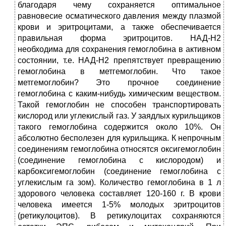
благодаря чему сохраняется оптимальное
равновесие осматического давления между плазмой
крови и эритроцитами, а также обеспечивается
правильная форма эритроцитов. НАД-Н2
необходима для сохранения гемоглобина в активном
состоянии, т.е. НАД-Н2 препятствует превращению
гемоглобина в метгемоглобин. Что такое
метгемоглобин? Это прочное соединение
гемоглобина с каким-нибудь химическим веществом.
Такой гемоглобин не способен транспортировать
кислород или углекислый газ. У заядлых курильщиков
такого гемоглобина содержится около 10%. Он
абсолютно бесполезен для курильщика. К непрочным
соединениям гемоглобина относятся оксигемоглобин
(соединение гемоглобина с кислородом) и
карбоксигемоглобин (соединение гемоглобина с
углекислым га зом). Количество гемоглобина в 1 л
здорового человека составляет 120-160 г. В крови
человека имеется 1-5% молодых эритроцитов
(ретикулоцитов). В ретикулоцитах сохраняются