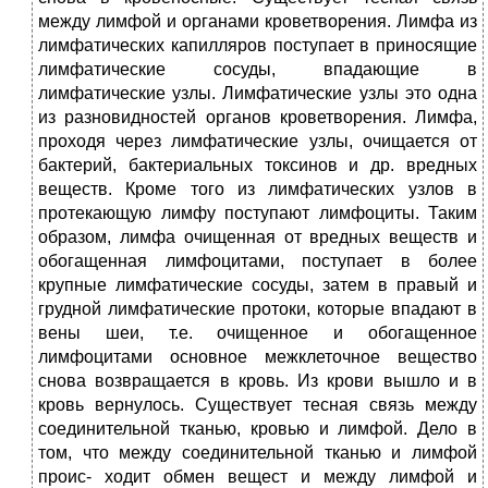
между лимфой и органами кроветворения. Лимфа из
лимфатических капилляров поступает в приносящие
лимфатические сосуды, впадающие в
лимфатические узлы. Лимфатические узлы это одна
из разновидностей органов кроветворения. Лимфа,
проходя через лимфатические узлы, очищается от
бактерий, бактериальных токсинов и др. вредных
веществ. Кроме того из лимфатических узлов в
протекающую лимфу поступают лимфоциты. Таким
образом, лимфа очищенная от вредных веществ и
обогащенная лимфоцитами, поступает в более
крупные лимфатические сосуды, затем в правый и
грудной лимфатические протоки, которые впадают в
вены шеи, т.е. очищенное и обогащенное
лимфоцитами основное межклеточное вещество
снова возвращается в кровь. Из крови вышло и в
кровь вернулось. Существует тесная связь между
соединительной тканью, кровью и лимфой. Дело в
том, что между соединительной тканью и лимфой
проис- ходит обмен вещест и между лимфой и