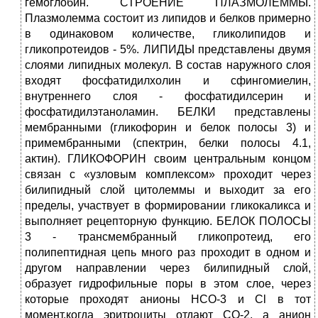
гемоглобин. СТРОЕНИЕ ПЛАЗМОЛЕММЫ.
Плазмолемма состоит из липидов и белков примерно
в одинаковом количестве, гликолипидов и
гликопротеидов - 5%. ЛИПИДЫ представлены двумя
слоями липидных молекул. В состав наружного слоя
входят фосфатидилхолин и сфингомиелин,
внутреннего слоя - фосфатидилсерин и
фосфатидилэтаноламин. БЕЛКИ представлены
мембранными (гликофорин и белок полосы 3) и
примембранными (спектрин, белки полосы 4.1,
актин). ГЛИКОФОРИН своим центральным концом
связан с «узловым комплексом» проходит через
билипидный слой цитолеммы и выходит за его
пределы, участвует в формировании гликокаликса и
выполняет рецепторную функцию. БЕЛОК ПОЛОСЫ
3 - трансмембранный гликопротеид, его
полипептидная цепь много раз проходит в одном и
другом направлении через билипидный слой,
образует гидрофильные поры в этом слое, через
которые проходят анионы НСО-3 и Cl в тот
момент,когда эритроциты отдают СО-2, а анион