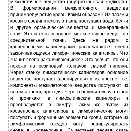
межклеточное вещество (внутритканевая жидкость).
В формировании межклеточного вещества
принимает участие кровь. Каким образом? Из плазмы
крови в соединительную ткань поступают вода, белки
и другие органические вещества и минеральные
соли. Это и есть основное межклеточное вещество
соединительной ткани. Здесь же рядом с
кровеносными капиллярами располагаются слепо
заканчивающиеся лимфа- тические капилляры. Что
значит слепо заканчивающиеся? Это значит, что они
похожи на резиновый колпачок глазной пипетки.
Через стенку лимфатических капилляров основное
вещество поступает (дренируется) в их просвет, т.е.
компоненты межклеточного вещества поступают из
плазмы крови, проходят через соединительную ткань
и проникают в лимфатические капилляры и
преобразуются в лимфу. Таким же путем из
кровеносных капилляров в лимфатические могут
поступать и форменные элементы крови, которые из
лимфатических сосудов могут рециркулировать
снова в кровеносные. Существует тесная связь