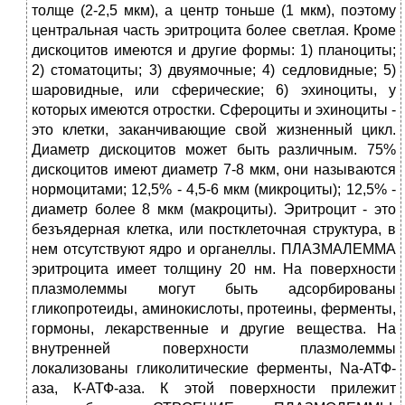
толще (2-2,5 мкм), а центр тоньше (1 мкм), поэтому
центральная часть эритроцита более светлая. Кроме
дискоцитов имеются и другие формы: 1) планоциты;
2) стоматоциты; 3) двуямочные; 4) седловидные; 5)
шаровидные, или сферические; 6) эхиноциты, у
которых имеются отростки. Сфероциты и эхиноциты -
это клетки, заканчивающие свой жизненный цикл.
Диаметр дискоцитов может быть различным. 75%
дискоцитов имеют диаметр 7-8 мкм, они называются
нормоцитами; 12,5% - 4,5-6 мкм (микроциты); 12,5% -
диаметр более 8 мкм (макроциты). Эритроцит - это
безъядерная клетка, или постклеточная структура, в
нем отсутствуют ядро и органеллы. ПЛАЗМАЛЕММА
эритроцита имеет толщину 20 нм. На поверхности
плазмолеммы могут быть адсорбированы
гликопротеиды, аминокислоты, протеины, ферменты,
гормоны, лекарственные и другие вещества. На
внутренней поверхности плазмолеммы
локализованы гликолитические ферменты, Na-АТФ-
аза, К-АТФ-аза. К этой поверхности прилежит