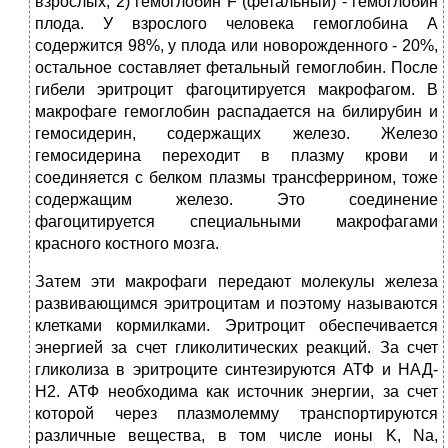
взрослых; 2) гемоглобин F (фетальный) - гемоглобин
плода. У взрослого человека гемоглобина А
содержится 98%, у плода или новорожденного - 20%,
остальное составляет фетальный гемоглобин. После
гибели эритроцит фагоцитируется макрофагом. В
макрофаге гемоглобин распадается на билирубин и
гемосидерин, содержащих железо. Железо
гемосидерина переходит в плазму крови и
соединяется с белком плазмы трансферрином, тоже
содержащим железо. Это соединение
фагоцитируется специальными макрофагами
красного костного мозга.
Затем эти макрофаги передают молекулы железа
развивающимся эритроцитам и поэтому называются
клетками кормилками. Эритроцит обеспечивается
энергией за счет гликолитических реакций. За счет
гликолиза в эритроците синтезируются АТФ и НАД-
Н2. АТФ необходима как источник энергии, за счет
которой через плазмолемму транспортируются
различные вещества, в том числе ионы K, Na,