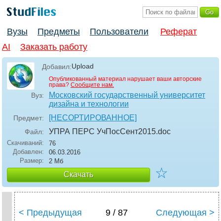
Вузы
Предметы
Пользователи
Реферат
AI
Заказать работу
Upload
Добавил:
Опубликованный материал нарушает ваши авторские
права?
Сообщите нам.
Московский государственный университет
Вуз:
дизайна и технологии
[НЕСОРТИРОВАННОЕ]
Предмет:
УПРА ПЕРС УчПосСент2015
.doc
Файл:
Скачиваний:
76
Добавлен:
06.03.2016
Размер:
2 Мб
☆
Скачать
< Предыдущая
9 / 87
Следующая >