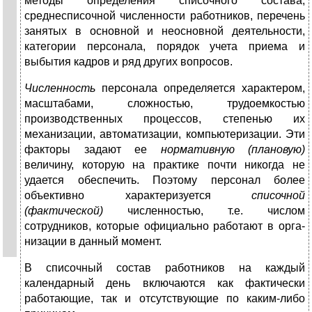
методы определения списоч­ного состава,
среднесписочной численности работников, перечень
занятых в основной и неосновной деятельности,
категории персо­нала, порядок учета приема и
выбытия кадров и ряд других вопро­сов.
Численность
персонала определяется характером,
масштабами, сложностью, трудоемкостью
производственных процессов, степе­нью их
механизации, автоматизации, компьютеризации. Эти
факто­ры задают ее
нормативную (плановую)
величину, которую на прак­тике почти никогда не
удается обеспечить. Поэтому персонал более
объективно характеризуется
списочной
(фактической)
численнос­тью, т.е. числом
сотрудников, которые официально работают в орга­
низации в данный момент.
В списочный состав работников на каждый
календарный день включаются как фактически
работающие, так и отсутствующие по каким-либо