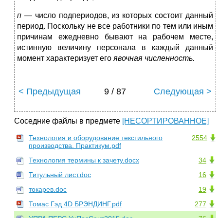
п
— число подпериодов, из которых состоит данный
период. Поскольку не все работники по тем или иным
причинам ежеднев­но бывают на рабочем месте,
истинную величину персонала в каж­дый данный
момент характеризует его
явочная численность.
< Предыдущая
9 / 87
Следующая >
Соседние файлы в предмете
[НЕСОРТИРОВАННОЕ]
Технология и оборудование текстильного
2554
производства. Практикум.pdf
Технология термины к зачету.docx
34
Титульный лист.doc
16
токарев.doc
19
Томас Гэд 4D БРЭНДИНГ.pdf
277