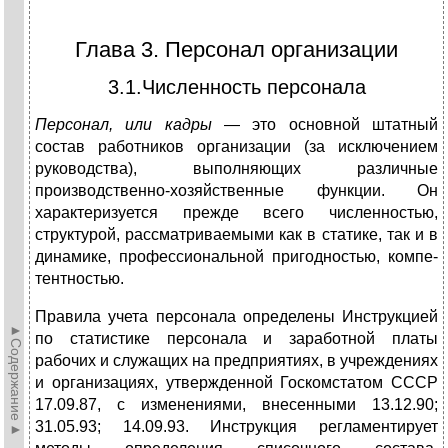
Глава 3. Персонал организации
3.1.Численность персонала
Персонал, или кадры
— это основной штатный
состав работников организации (за исключением
руководства), выполняющих различ­ные
производственно-хозяйственные функции. Он
характеризуется прежде всего численностью,
структурой, рассматриваемыми как в статике, так и в
динамике, профессиональной пригодностью, компе­
тентностью.
Правила учета персонала определены Инструкцией
►Содержание►
по статис­тике персонала и заработной платы
рабочих и служащих на пред­приятиях, в учреждениях
и организациях, утвержденной Госкомс­татом СССР
17.09.87, с изменениями, внесенными 13.12.90;
31.05.93; 14.09.93. Инструкция регламентирует