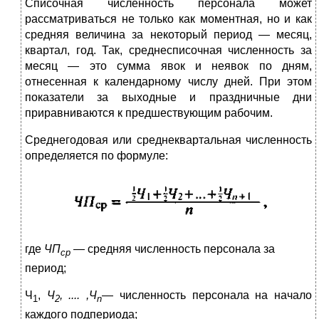
Списочная численность персонала может
рассматриваться не только как моментная, но и как
средняя величина за некоторый период — месяц,
квартал, год. Так, среднесписочная численность за
месяц — это сумма явок и неявок по дням,
отнесенная к календар­ному числу дней. При этом
показатели за выходные и праздничные дни
приравниваются к предшествующим рабочим.
Среднегодовая или среднеквартальная численность
определяет­ся по формуле:
где
ЧП
— средняя численность персонала за
ср
период;
Ч
,
Ч
, .... ,Ч
— численность персонала на начало
1
2
n
каждого подпериода;