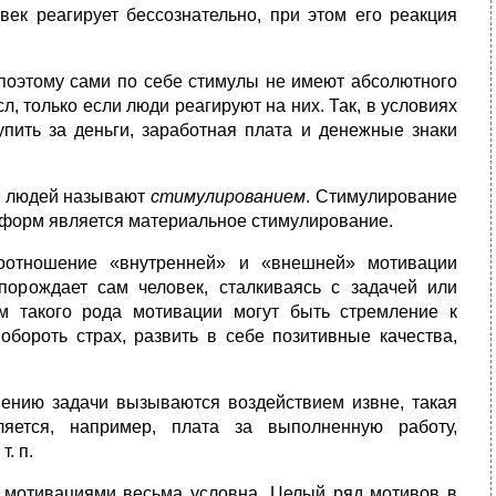
ек реагирует бессознательно, при этом его реакция
 поэтому сами по себе стимулы не имеют абсолютного
, только если люди реагируют на них. Так, в условиях
упить за деньги, заработная плата и денежные знаки
я людей называют
стимулированием
. Стимулирование
 форм является материальное стимулирование.
соотношение «внутренней» и «внешней» мотивации
порождает сам человек, сталкиваясь с задачей или
м такого рода мотивации могут быть стремление к
бороть страх, развить в себе позитивные качества,
шению задачи вызываются воздействием извне, такая
яется, например, плата за выполненную работу,
. п.
 мотивациями весьма условна. Целый ряд мотивов в