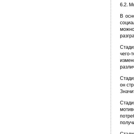
одно из двух значений – лидерская власть
6.2. 
сильная или слабая. Наглядное
представление ситуационной модели
В осн
лидерства Фидлера дано на Рис. 7 .
социа
•
9.6. Концепция атрибутивного лидерства
можно
•
9.7. Концепции харизматического и
разгр
преобразующего лидерства
•
9.9. Эффективное лидерство
Стади
8.1. Понятие организационной структуры.
чего-
•
8.2. Типы организационных структур
измен
управления.
разли
•
8.3. Виды организационных структур.
Стади
•
Темы курсовых работ (рефератов,
он стр
выступлений)
Значи
23. Анализ в управлении персоналом
•
Литература
Стади
Основная
мотив
потре
Дополнительная
получ
Стади