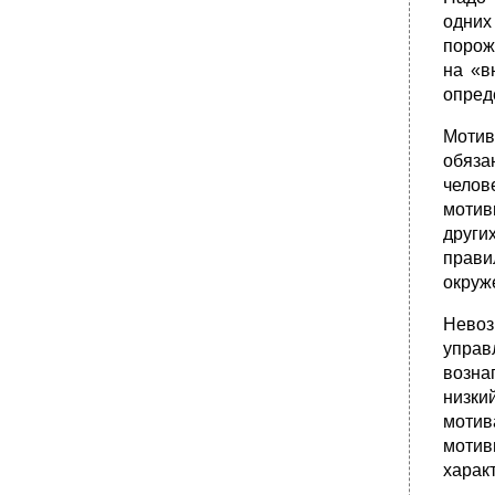
•
22.3. Телефонные разговоры
одних
22.4. Обход рабочих мест и прием
порож
посетителей
на «в
•
Глава 25. Вознаграждение персонала
опред
25.1. Законодательство рф о
вознаграждении за труд
Моти
•
25.2. Формы и системы заработной платы в
обяза
рф
челов
•
25.3. Доплаты и компенсации к заработной
мотив
плате
други
•
25.4. Современные системы заработной
прави
платы за рубежом
окруже
•
25.5. Зарубежный опыт определения
размера заработной платы
Нево
•
Глава 9. Лидерство
управ
9.1. Природа лидерства
возна
низки
•
9.2. Лидер и менеджер
мотив
•
9.3. Типология лидерства
мотив
•
9.4. Традиционные концепции лидерства
харак
•
В рамках модели данная переменная имеет