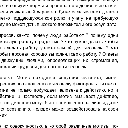
еся в социуме нормы и правила поведения, выполняет
пени уникальный характер. Даже если человек должен
легко поддающуюся контролю и учету, не требующую
ду не может дать высокого положительного результата.
росов, как-то: почему люди работают ? почему одни
тяжелую работу с радостью ? что нужно делать, чтобы
 сделать работу увлекательной для человека ? что
чтобы персонал хорошо выполнял свою работу ? Ответы
 движущих людьми, определяющих их стремления,
тивации трудовой деятельности человека.
века. Мотив находится «внутри» человека, имеет
ренних по отношению к человеку факторов, а также от
тив не только побуждает человека к действию, но и
ействие. В частности, если мотив вызывает действие,
й эти действия могут быть совершенно различны, даже
ся осознанию. Человек может воздействовать на свои
них.
 их совокупностью, в которой различные мотивы по-