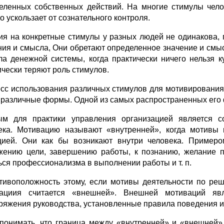
еленных собственных действий. На многие стимулы челов
о ускользает от сознательного контроля.
ия на конкретные стимулы у разных людей не одинакова,
ния и смысла, Они обретают определенное значение и смысл
ла денежной системы, когда практически ничего нельзя к
ически теряют роль стимулов.
сс использования различных стимулов для мотивировани
 различные формы. Одной из самых распространенных его
м для практики управления организацией является 
ека. Мотивацию называют «внутренней», когда мотивы 
цией. Они как бы возникают внутри человека. Примеро
жению цели, завершению работы, к познанию, желание по
ься профессионализма в выполнении работы и т. п.
тивоположность этому, если мотивы деятельности по ре
ациия считается «внешней». Внешней мотиваций явл
ряжения руководства, установленные правила поведения и т
понимать, что граница между «внутренней» и «внешней»