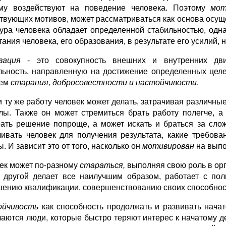
му воздействуют на поведение человека. Поэтому
мот
твующих мотивов, может рассматриваться как основа осу
тура человека обладает определенной стабильностью, одн
тания человека, его образования, в результате его усилий,
вация
- это совокупность внешних и внутренних дви
льность, направленную на достижение определенных цел
нем
старания, добросовестности и настойчивости
.
и ту же работу человек может делать, затрачивая различные
лы. Также он может стремиться брать работу полегче, а
ать решение попроще, а может искать и браться за слож
чивать человек для получения результата, какие требов
. И зависит это от того, насколько он
мотивирован
на выпо
ек может по-разному
стараться,
выполняя свою роль в орг
, другой делает все наилучшим образом, работает с пол
ению квалификации, совершенствованию своих способност
ойчивость
как способность продолжать и развивать начат
чаются люди, которые быстро теряют интерес к начатому д