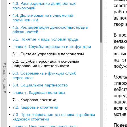
•
4.3. Распределение должностных
собст
полномочий
работ
•
4.4. Делегирование полномочий
выпол
подчиненным
творч
•
4.5. Регламентация должностных прав и
обязанностей
В про
•
5.1. Понятие и виды условий труда
делаю
•
Глава 6. Службы персонала и их функции
люди 
вызыв
6.1. Система управления персоналом
на эт
6.2. Службы персонала и основные
◄Содержание◄
направления их деятельности
побуж
•
6.3. Современные функции служб
Моти
персонала
«перс
•
6.4. Социальное партнерство
дейст
•
Глава 7. Кадровая политика
опред
7.1. Кадровая политика
напра
•
7.2. Кадровые стратегии
если 
мотив
•
7.3. Прогнозирование как основа выработки
кадровой стратегии
Повед
•
Глава 8. Планирование персонала