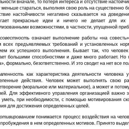
ьности вначале, то потеря интереса и отсутствие настойчив
т меньше стараться, выполняя свою роль на существенно б
ствие настойчивости негативно сказывается на доведени
гает прекрасные идеи и ничего не делает для их 
лизованными возможностями, в частности, упущенной при
совестность
означает выполнение работы «на совесть»,
м всех предъявляемых требований и установленных нор
ием их успешного выполнения. Бывает так, что челове
ает большими способностями и даже много работает. Но 
а», формально, безответственно. И это сводит на нет все п
вленность
как характеристика деятельности человека у
еленные действия. Человек может выполнять свою ра
етворение (моральное или материальное), а может и потому
лей. Для эффективного управления организацией важно з
 уметь, при необходимости, с помощью мотивирования ско
вия для достижения определенных целей.
отивированием
понимается процесс воздействия на челов
 пробуждения в нем определенных мотивов. Принято выдел