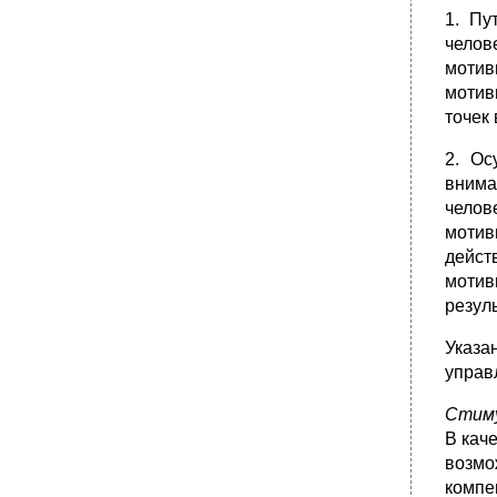
мастерства менеджеров
1. Пу
•
13.5. Связь обучения с практикой
челов
•
Глава 14. Аттестация персонала
мотив
мотив
14.1. Понятие аттестации
точек
•
14.2. Объекты и показатели аттестационной
оценки
2. Ос
•
14.3. Организация процесса аттестации
внима
•
14.4. Оценка подчиненных руководителем
челов
•
Глава 15. Деловая карьера и ее
мотив
организация
дейст
15.1. Понятие и цели деловой карьеры
мотив
•
15.2. Этапы карьеры и ее планирование
резул
•
15.3. Работа с кадровым резервом
Указа
•
15.4. Горизонтальная карьера
управ
•
15.5. Трудовое законодательство рф о
внутриорганизационном перемещении
Стим
работников
В кач
•
Глава 16. Расторжение трудового контракта
возмо
16.1. Текучесть кадров и пути управления
компе