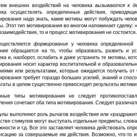
тем внешних воздействий на человека
вызываются к д
ека осуществлять определенные действия, приводящ
ирования надо знать, какие мотивы могут побуждать челов
ы. Этот тип мотивирования во многом напоминает сделку: «Т
 взаимодействия, то и процесс мотивирования не состоится.
уществляется
формирование
у человека определенной м
ние обращается на то, чтобы образовать, развить и у
ека и, наоборот, ослабить и даже устранить те мотивы, 
ирования носит характер воспитательной и образовательн
виями или результатами, которые ожидается получить от 
ирования требует гораздо больших усилий, знаний и спосо
ьтаты в целом существенно превосходят результаты мотиви
нные типы мотивирования не следует противопостав
ления сочетают оба типа мотивирования. Следует различат
улы
выполняют роль рычагов воздействия или «раздражи
естве стимулов могут выступать отдельные предметы, слова
жности и т.д. Все это заставляет человека действовать о
нсацию за совершаемые им действия. Возможно, что-то из