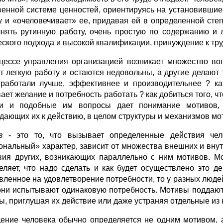
венной системе ценностей, ориентируясь на установивши
у и «очеловечивает» ее, придавая ей в определенной сте
нять рутинную работу, очень простую по содержанию и 
еского подхода и высокой квалификации, принуждение к тру
цессе управления организацией возникает множество воп
т легкую работу и остаются недовольны, а другие делают 
работали лучше, эффективнее и производительнее ? как
ает желание и потребность работать ? как добиться того, 
и и подобные им вопросы дает понимание мотивов,
дающих их к действию, в целом структуры и механизмов мо
в
- это то, что вызывает определенные действия чело
ональный» характер, зависит от множества внешних и внут
вия других, возникающих параллельно с ним мотивов. Мо
еляет, что надо сделать и как будет осуществлено это д
вленное на удовлетворение потребности, то у разных люде
они испытывают одинаковую потребность. Мотивы поддают
ы, приглушая их действие или даже устраняя отдельные из 
ение человека обычно определяется не одним мотивом, а