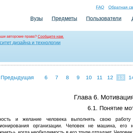
FAQ
Обратная св
Вузы
Предметы
Пользователи
аши авторские права?
Сообщите нам.
итет дизайна и технологии
 Предыдущая
6
7
8
9
10
11
12
13
1
21
22
23
2
Глава 6. Мотиваци
6.1. Понятие мо
вность и желание человека выполнять свою работу
ионирования организации. Человек не машина, его не
ючить», когда необходимость в его труде отпадает. Челове