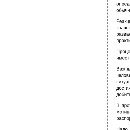
ею
опред
•
16.2. Способы высвобождения персонала
обычн
•
16.3. Правовое регулирование расторжения
трудового контракта в рф
Реакц
значе
•
16.4. Организация процесса увольнения
разва
•
Глава 18. Подчиненные и их обязанности
практ
18.1. Психологические типы подчиненных
18.2. Категории подчиненных
Проце
имеет
•
18.3. Основные права и обязанности
подчиненных
Важны
•
18.4. Трудовое законодательство рф о
дисциплине и дисциплинарной
челов
ответственности работников перед
ситуа
организацией
дости
•
18.5. Материальная ответственность
добит
работника
•
Глава 22. Организационные формы
В про
управленческих контактов
мотив
22.1. Проведение собраний и совещаний
распо
•
22.2. Деловые беседы
Надо 