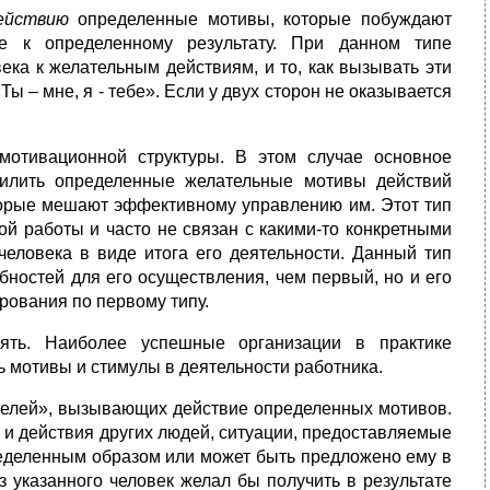
ействию
определенные мотивы, которые побуждают
ие к определенному результату. При данном типе
ека к желательным действиям, и то, как вызывать эти
ы – мне, я - тебе». Если у двух сторон не оказывается
отивационной структуры. В этом случае основное
силить определенные желательные мотивы действий
которые мешают эффективному управлению им. Этот тип
ой работы и часто не связан с какими-то конкретными
человека в виде итога его деятельности. Данный тип
бностей для его осуществления, чем первый, но и его
рования по первому типу.
лять. Наиболее успешные организации в практике
ь мотивы и стимулы в деятельности работника.
телей», вызывающих действие определенных мотивов.
 и действия других людей, ситуации, предоставляемые
пределенным образом или может быть предложено ему в
 указанного человек желал бы получить в результате