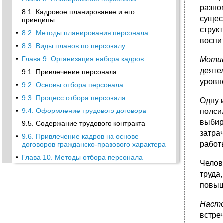
разно
8.1. Кадровое планирование и его
сущес
принципы
струк
•
8.2. Методы планирования персонала
воспи
•
8.3. Виды планов по персоналу
•
Глава 9. Организация набора кадров
Моти
деяте
9.1. Привлечение персонала
уров
•
9.2. Основы отбора персонала
•
9.3. Процесс отбора персонала
Одну 
•
9.4. Оформление трудового договора
полси
выбир
9.5. Содержание трудового контракта
затра
•
9.6. Привлечение кадров на основе
работы
договоров гражданско-правового характера
•
Глава 10. Методы отбора персонала
Челов
10.1. Методы проведения ознакомительного
труда
собеседования
повыш
•
10.2. Методика отбора персонала на основе
документов
Наст
•
10.3. Тестирование как способ отбора
встре
претендентов