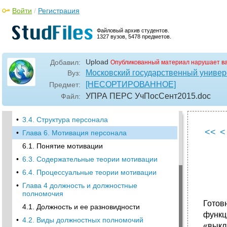
Войти
/
Регистрация
•
2.4. Пути формирования коллектива
•
2.5. Роли и отношения в трудовом
Файловый архив студентов.
коллективе
1327 вузов, 5478 предметов.
•
2.6. Конформизм и его роль в управлении
коллективом
Upload
Добавил:
Опубликованный материал нарушает в
•
Глава 3. Персонал организации
Московский государственный универс
Вуз:
3.1.Численность персонала
[НЕСОРТИРОВАННОЕ]
Предмет:
•
3.2. Движение персонала и его анализ
УПРА ПЕРС УчПосСент2015
.doc
Файл:
•
3.3. Категории персонала
•
3.4. Структура персонала
<<
<
•
Глава 6. Мотивация персонала
6.1. Понятие мотивации
•
6.3. Содержательные теории мотивации
•
6.4. Процессуальные теории мотивации
•
Глава 4 должность и должностные
полномочия
Гото
4.1. Должность и ее разновидности
функц
•
4.2. Виды должностных полномочий
«выкл