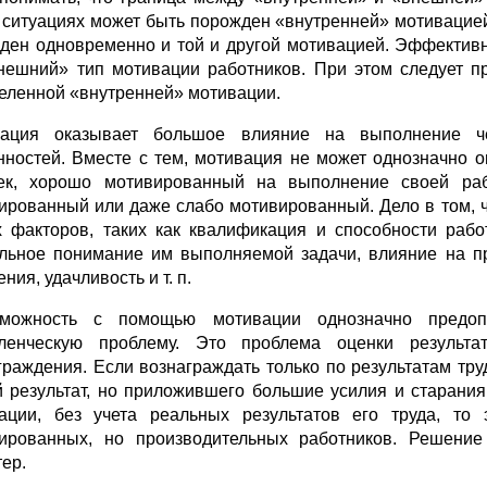
 ситуациях может быть порожден «внутренней» мотивацией, 
ден одновременно и той и другой мотивацией. Эффективн
нешний» тип мотивации работников. При этом следует п
еленной «внутренней» мотивации.
вация оказывает большое влияние на выполнение че
нностей. Вместе с тем, мотивация не может однозначно о
ек, хорошо мотивированный на выполнение своей раб
ированный или даже слабо мотивированный. Дело в том, ч
х факторов, таких как квалификация и способности рабо
льное понимание им выполняемой задачи, влияние на пр
ния, удачливость и т. п.
зможность с помощью мотивации однозначно предопр
ленческую проблему. Это проблема оценки результа
граждения. Если вознаграждать только по результатам тр
й результат, но приложившего большие усилия и старания
ации, без учета реальных результатов его труда, то
ированных, но производительных работников. Решени
тер.