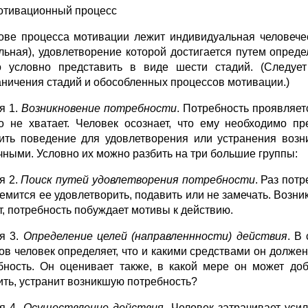
Мотивационный процесс
ове процесса мотивации лежит индивидуальная человечес
льная), удовлетворение которой достигается путем опред
 условно представить в виде шести стадий. (Следует
аничения стадий и обособленных процессов мотивации.)
я 1.
Возникновение потребности
. Потребность проявляетс
то не хватает. Человек осознает, что ему необходимо п
ить поведение для удовлетворения или устранения возн
чными. Условно их можно разбить на три большие группы:
я 2.
Поиск путей удовлетворения потребности
. Раз пот
емится ее удовлетворить, подавить или не замечать. Возник
т, потребность побуждает мотивы к действию.
я 3.
Определение целей (направленнности) действия
. В
ов человек определяет, что и какими средствами он должен 
бность. Он оценивает также, в какой мере он может доби
ить, устранит возникшую потребность?
я 4.
Осуществление действия.
Человек затрачивает усил