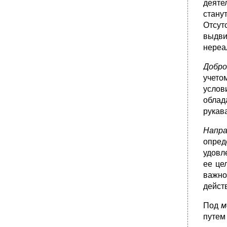
деятел
•
Глава 11. Методы оценки персонала
стану
11.1. Понятие и виды оценки персонала
Отсут
выдви
•
11.2. Методы выполнения оценочных
процедур
нереа
•
11.3. Определение величины оценки
Добро
•
Глава 12. Адаптация персонала
учето
12.1.Введение в должность и его формы
услов
•
12.2. Особенности адаптации персонала
облад
•
12.3. Физиологическая адаптация к режиму
рукав
работы
Напра
•
12.4. Стресс и пути его преодоления
опред
•
Глава 13. Развитие персонала
удовл
13.1. Понятие и основные тенденции
ее це
развития персонала
важно
•
13.2. Организация профессионального
дейст
обучения
•
13.3. Формы дополнительной подготовки
Под
м
персонала
путем
•
13.4. Повышение профессионального