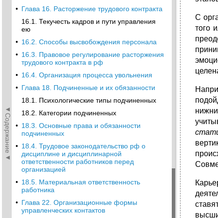
•
Глава 16. Расторжение трудового контракта
С орг
16.1. Текучесть кадров и пути управления
того 
ею
преод
•
16.2. Способы высвобождения персонала
прини
•
16.3. Правовое регулирование расторжения
эмоц
трудового контракта в рф
целен
•
16.4. Организация процесса увольнения
•
Глава 18. Подчиненные и их обязанности
Напри
подой
18.1. Психологические типы подчиненных
◄Содержание◄
нижни
18.2. Категории подчиненных
учиты
•
18.3. Основные права и обязанности
стат
подчиненных
верти
•
18.4. Трудовое законодательство рф о
проис
дисциплине и дисциплинарной
ответственности работников перед
Совме
организацией
•
18.5. Материальная ответственность
Карь
работника
деяте
•
Глава 22. Организационные формы
ставя
управленческих контактов
высши