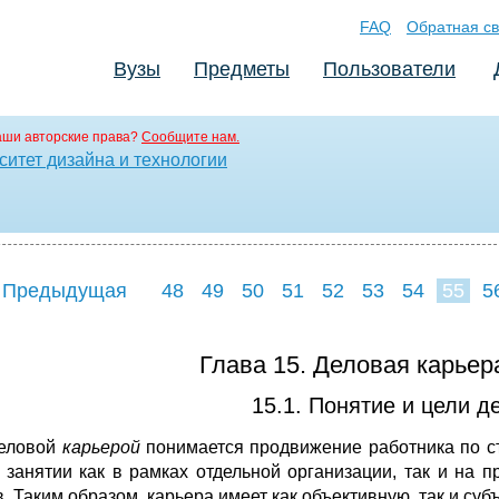
FAQ
Обратная св
Вузы
Предметы
Пользователи
аши авторские права?
Сообщите нам.
итет дизайна и технологии
 Предыдущая
48
49
50
51
52
53
54
55
5
63
64
65
6
Глава 15. Деловая карьер
15.1. Понятие и цели д
еловой
карьерой
понимается продвижение работника по с
 занятии как в рамках отдельной организации, так и на 
в. Таким образом, карьера имеет как объективную, так и су