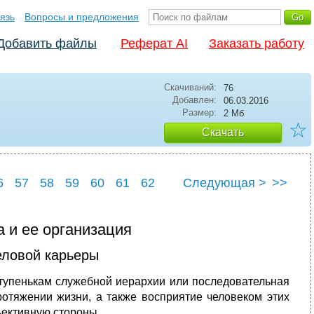
язь
Вопросы и предложения
Добавить файлы
Реферат AI
Заказать работу
Скачиваний:
76
Добавлен:
06.03.2016
Размер:
2 Мб
☆
Скачать
6
57
58
59
60
61
62
Следующая >
>>
6
67
а и ее организация
еловой карьеры
тупенькам служебной иерархии или последовательная
протяжении жизни, а также восприятие человеком этих
бъективную стороны.