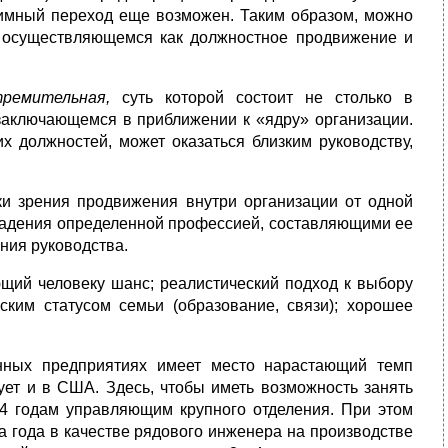
аим­ный переход еще возможен. Таким образом, можно
, осуществляющемся как должностное продвижение и
реми­тельная,
суть которой состоит не столько в
 заключающемся в приближе­нии к «ядру» организации.
их должностей, может оказаться близким руководству,
ки зрения продвижения внутри организации от одной
владения опреде­ленной профессией, составляющими ее
ания руководства.
­щий человеку шанс; реалистический подход к выбору
ским статусом семьи (образование, связи); хорошее
нных предприятиях имеет место нарастающий темп
ует и в США. Здесь, чтобы иметь возможность занять
4 годам управляющим крупного отделения. При этом
а года в качестве рядового инженера на производстве