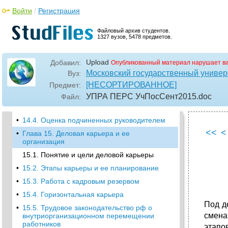
•
13.3. Формы дополнительной подготовки
Войти
/
Регистрация
персонала
•
13.4. Повышение профессионального
Файловый архив студентов.
мастерства менеджеров
1327 вузов, 5478 предметов.
•
13.5. Связь обучения с практикой
•
Глава 14. Аттестация персонала
Upload
Добавил:
Опубликованный материал нарушает в
14.1. Понятие аттестации
Московский государственный универс
Вуз:
[НЕСОРТИРОВАННОЕ]
Предмет:
•
14.2. Объекты и показатели аттестационной
оценки
УПРА ПЕРС УчПосСент2015
.doc
Файл:
•
14.3. Организация процесса аттестации
•
14.4. Оценка подчиненных руководителем
<<
<
•
Глава 15. Деловая карьера и ее
организация
15.1. Понятие и цели деловой карьеры
•
15.2. Этапы карьеры и ее планирование
•
15.3. Работа с кадровым резервом
•
15.4. Горизонтальная карьера
Под д
•
15.5. Трудовое законодательство рф о
смена
внутриорганизационном перемещении
работников
этапо