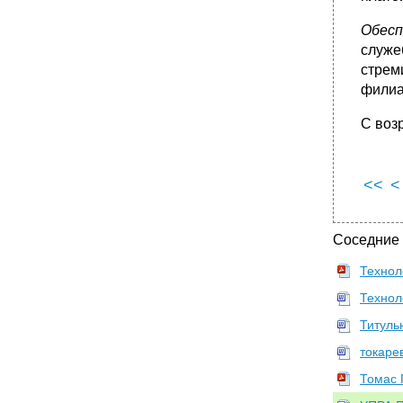
Обесп
служе
стрем
филиа
С воз
<<
<
Соседние
Технол
Технол
Титуль
токаре
Томас 