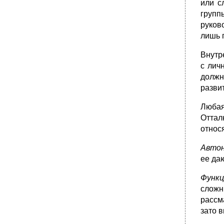
или с
•
9.4. Традиционные концепции лидерства
групп
•
В рамках модели данная переменная имеет
руков
одно из двух значений – лидерская власть
лишь 
сильная или слабая. Наглядное
представление ситуационной модели
Внутр
лидерства Фидлера дано на Рис. 7 .
с лич
•
9.6. Концепция атрибутивного лидерства
должн
•
9.7. Концепции харизматического и
разви
преобразующего лидерства
•
9.9. Эффективное лидерство
Любая
8.1. Понятие организационной структуры.
Оттал
относ
•
8.2. Типы организационных структур
управления.
Авто
•
8.3. Виды организационных структур.
ее даю
•
Темы курсовых работ (рефератов,
выступлений)
Функц
23. Анализ в управлении персоналом
слож
•
Литература
рассм
Основная
зато 
Дополнительная