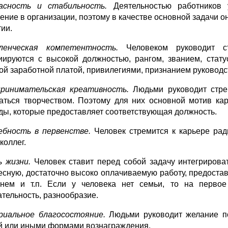
пасность и стабильность.
Деятельностью работников 
ение в органи­зации, поэтому в качестве основной задачи 
тии.
вленческая компетентность.
Человеком руководит с
иируются с высокой должностью, рангом, званием, стату
ой заработной платой, привилегиями, признанием руковод
ринимательская креативность.
Людьми руководит стрем
аться твор­чеством. Поэтому для них основной мотив к
ды, которые предоставляет соответствующая должность.
бность в первенстве.
Человек стремится к карьере рад
коллег.
ь жизни.
Человек ставит перед собой задачу интегрирова
есную, до­статочно высоко оплачиваемую работу, предос
нем и т.п. Если у человека нет семьи, то на первое
ательность, разнообразие.
иальное благосостояние.
Людьми руководит желание по
й или иными формами вознаграждения.