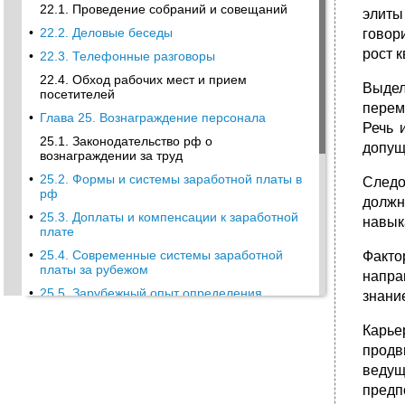
22.1. Проведение собраний и совещаний
элиты
•
22.2. Деловые беседы
говор
рост 
•
22.3. Телефонные разговоры
22.4. Обход рабочих мест и прием
Выде
посетителей
перем
•
Глава 25. Вознаграждение персонала
Речь 
25.1. Законодательство рф о
допущ
вознаграждении за труд
•
25.2. Формы и системы заработной платы в
Следо
рф
должн
•
25.3. Доплаты и компенсации к заработной
навык
плате
•
25.4. Современные системы заработной
Факто
платы за рубежом
напра
•
25.5. Зарубежный опыт определения
знани
размера заработной платы
Карье
•
Глава 9. Лидерство
продв
9.1. Природа лидерства
ведущ
•
9.2. Лидер и менеджер
предп
•
9.3. Типология лидерства