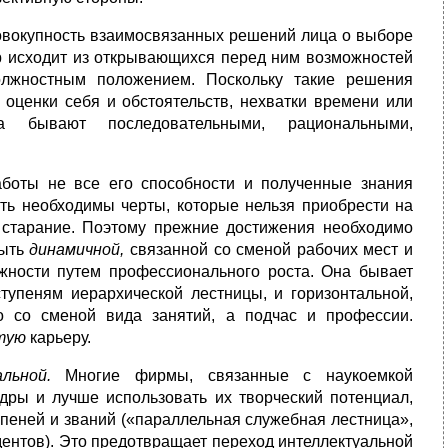
совокупность взаимосвязанных решений лица о выборе
ор исходит из открывающихся перед ним возможностей
лжностным положением. Поскольку такие решения
оценки себя и обстоятельств, нехватки времени или
а бывают последовательными, рациональными,
аботы не все его способности и полученные знания
ыть необходимы черты, которые нельзя приобрести на
е старание. Поэтому прежние достижения необходимо
быть
динамичной,
связанной со сменой рабочих мест и
ности путем профессионального роста. Она бывает
упеням иерархической лестницы, и горизонтальной,
о со сменой вида занятий, а подчас и профессии.
тую
карьеру.
альной.
Многие фирмы, связанные с наукоемкой
дры и лучше использовать их творческий потенциал,
епеней и званий («параллельная служебная лестница»,
дентов). Это предотвращает переход интеллектуальной