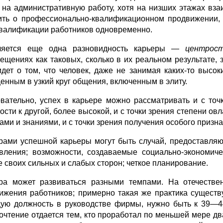
 на административную работу, хотя на низших этажах вз
ить о про­фессионально-квалификационном продвижении
квалификации работников одновременно.
ляется еще одна разновидность карьеры —
центрост
ещениях как тако­вых, сколько в их реальном результате,
идет о том, что человек, даже не занимая каких-то высок
енным в узкий круг общения, включенным в элиту.
вательно, успех в карьере можно рассматривать и с точ
ости к другой, более высокой, и с точки зрения степени о
ами и знаниями, и с точки зрения получения особого призн
рами успешной карьеры могут быть случай, предоставляю
вления; возможности, создаваемые социально-экономиче
е своих сильных и слабых сторон; четкое планирование.
ра может развиваться разными темпами. На отечестве
ижения работ­ников; примерно такая же практика существ
ую должность в руководстве фирмы, нужно быть к 39—4
очтение отдается тем, кто проработал по меньшей мере дв