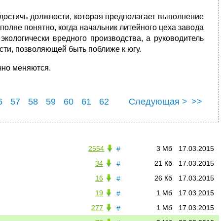
достичь должности, которая предполагает выполнение
олне понят­но, когда начальник литейного цеха завода
экологически вредного про­изводства, а руководитель
сти, позволяющей быть поближе к югу.
чно меняются.
6
57
58
59
60
61
62
Следующая >
>>
6
67
2554
3 Мб
17.03.2015
#
34
21 Кб
17.03.2015
#
16
26 Кб
17.03.2015
#
19
1 Мб
17.03.2015
#
277
1 Мб
17.03.2015
#