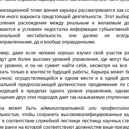
анизационной точки зрения карьера рассматривается как 
или иного варианта предстоящей деятельности. Этот выб
оления расхождения между реальным и желаемым до
маются в условиях недостатка информации субъективной 
иональной нестабильности, они далеко не всегд
аправленными, да и вообще оправданными.
мер, даже если человек хорошо изучил свой участок р
дут для более высоких уровней управления, где могут б
х уровнях, и он не сумеет найти себя, несмотря на вс
вать только в контексте будущей работы. Карьера может 
ичной,
осуществляющейся в одном месте и в одной долж
кальной предполагающей должностное продвижение по ст
ходящей в пределах одного уровня управления, однак
щение двух этих подходов дает так называемую
ступенча
ера может быть
административной или профессион
льностью, чтобы сохранить высококвалифицированные ка
т в соответствие служебной лестнице лестницу научных ст
е ранги на которой соответствуют должностям вице-прези