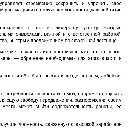
уп­равляет стремление сохранить и упрочить свое
они рассматривают по­лучение должности, дающей такие
тремление к власти, лидерству, успеху, которые
сными символами, важной и от­ветственной работой,
ства, быстрым продвижением по служебной лестнице.
­ление создавать или организовывать что-то новое,
арьеры — обретение необходимых для этого власти и
и того, чтобы быть всегда и везде первым, «обойти»
ть потребности личности и семьи, например получить
тавляющую свободу передвижения, распоряжения своим
 место может выйти содержательность рабо­ты, ее
­лучить должность, связанную с высокой заработной