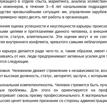
лужащего в отделе сбыта, маркетинга, анализа хозяйстве
ы инженеров, в течение 3—6 лет начальником подраздел
одстве чрезвычайными ситуация- ми, управлении зарубе
примерно через десять лет работы в организации.
енняя оценка успешности и неуспешности карьеры проис­х
ными целями и притязаниями данного человека, а внешн
ости, статусе, влиятель­ности. Эти оценки могут и не соо
тия внутреннего конфликта, чреватого самыми неблагопри
 карьера делается ради чего-то, и, таким образом, имеет
киваясь от них, люди предпринимают активные усилия для то
ятся следующие.
номия.
Человеком движет стремление к независимости, воз
т высокая должность, статус, авторитет, заслуги, с которы
иональная компетентность.
Человек стремится быть луч
ные проблемы. Для этого он ориентируется на проф
атривает сквозь призму профессионального. К материальн
высоко ценят внешнее признание со стороны администрации 