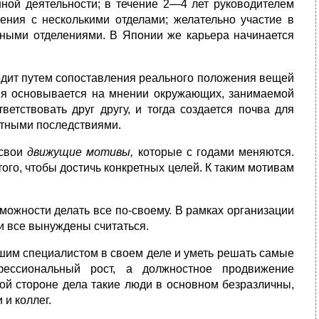
нной деятельности; в течение 2—4 лет руководителем
ения с несколькими отделами; желательно участие в
жными отделениями. В Японии же карьера начинается
одит путем сопоставления реального положения вещей
яя основывается на мнении окружающих, занимаемой
тветствовать друг другу, и тогда создается почва для
ятными последствиями.
 свои
движущие мотивы,
которые с годами меняются.
го, чтобы до­стичь конкретных целей. К таким мотивам
можности делать все по-своему. В рамках организации
ми все вынуждены считаться.
шим специалистом в своем деле и уметь решать самые
ессиональный рост, а должностное продвижение
ой стороне дела такие люди в основном безразличны,
и коллег.