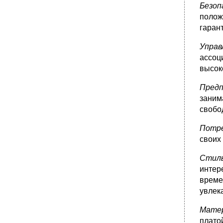
Безо
полож
гаран
Упра
ассоц
высок
Предп
заним
свобо
Потре
своих 
Стил
интер
време
увлек
Матер
плато