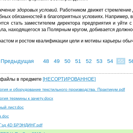
ечение здоровых условий.
Работником движет стремление 
бных обязанностей в благоприятных условиях. Например, вп
ится стать замести­телем директора предприятия и уйти с 
ла, находящегося за Полярным кру­гом, добивается должно
растом и ростом квалификации цели и мотивы карьеры обы
 Предыдущая
48
49
50
51
52
53
54
55
5
63
64
65
6
 файлы в предмете
[НЕСОРТИРОВАННОЕ]
огия и оборудование текстильного производства. Практикум.pdf
огия термины к зачету.docx
ный лист.doc
в.doc
Гэд 4D БРЭНДИНГ.pdf