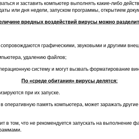
аться и заставить компьютер выполнять какие-либо действ
ты или дня недели, запуском программы, открытием докуме
еличине вредных воздействий вирусы можно разделит
и сопровождаются графическими, звуковыми и другими вн
омпьютера, удалению файлов;
ерационную систему и могут вызвать форматирование винч
По «среде обитания» вирусы делятся:
зируются при их запуске.
 в оперативную память компьютера, может заражать други
т в том, что не рекомендуется запускать на выполнение ф
граммами.