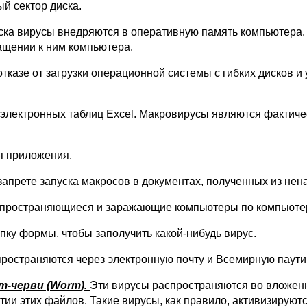
й сектор диска.
ска вирусы внедряются в оперативную память компьютера. 
ащении к ним компьютера.
отказе от загрузки операционной системы с гибких дисков 
электронных таблиц Excel. Макровирусы являются фактиче
я приложения.
запрете запуска макросов в документах, полученных из нен
спространяющиеся и заражающие компьютеры по компьютер
опку формы, чтобы заполучить какой-нибудь вирус.
пространяются через электронную почту и Всемирную паут
-черви (
Worm
).
Эти вирусы распространяются во вложен
тии этих файлов. Такие вирусы, как правило, активизирую