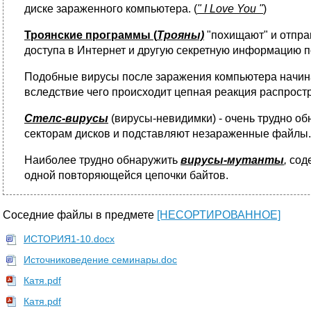
диске зараженного компьютера. (
"
I
Love
You
"
)
Троянские программы (
Трояны)
"похищают" и отпра
доступа в Интернет и другую секретную информацию 
Подобные вирусы после заражения компьютера начинаю
вследствие чего происходит цепная реакция распрост
Стелс-вирусы
(вирусы-невидимки) - очень трудно о
секторам дисков и подставляют незараженные файлы.
Наиболее трудно обнаружить
вирусы-мутанты
,
сод
одной повторяющейся цепочки байтов.
Соседние файлы в предмете
[НЕСОРТИРОВАННОЕ]
ИСТОРИЯ1-10.docx
Источниковедение семинары.doc
Катя.pdf
Катя.pdf