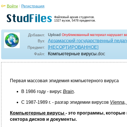
Войти
/
Регистрация
Файловый архив студентов.
1327 вузов, 5478 предметов.
Upload
Добавил:
Опубликованный материал нарушает в
Арзамасский государственный педаго
Вуз:
[НЕСОРТИРОВАННОЕ]
Предмет:
Компьютерные вирусы
.doc
Файл:
Первая массовая эпидемия компьютерного вируса
В 1986 году - вирус
Brain
.
С 1987-1989 г. - разгар эпидемии вирусов
Vienna
,
Компьютерные вирусы
- это программы, которые
сектора дисков и документы.