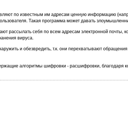
вляют по известным им адресам ценную информацию (напр
пользователя. Такая программа может давать злоумышленн
т рассылать себя по всем адресам электронной почты, ко
ранения вируса.
бнаружить и обезвредить, т.к. они перехватывают обращен
ержащие алгоритмы шифровки - расшифровки, благодаря кот