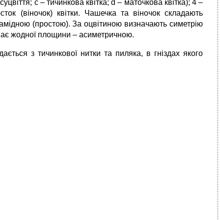
суцвіття; с – тичинкова квітка; d – маточкова квітка); 4 –
юсток (віночок) квітки. Чашечка та віночок складають
хламідною (простою). За оцвітиною визначають симетрію
 має жодної площини – асиметричною.
дається з тичинкової нитки та пиляка, в гніздах якого