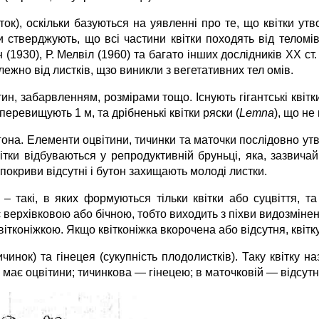
ок), оскільки базуються на уявленні про те, що квітки утв
зи стверджують, що всі частини квітки походять від теломів
1930), Р. Мелвіл (1960) та багато інших дослідників ХХ ст. 
ежно від листків, щзо виникли з вегетативних тел омів.
ин, забарвленням, розмірами тощо. Існують гігантські квітки
і перевищують 1 м, та дрібненькі квітки ряски (
Lemna
), що не
гона. Елементи оцвітини, тичинки та маточки послідовно ут
тки відбуваються у репродуктивній бруньці, яка, зазвичай
і покриви відсутні і бутон захищають молоді листки.
– такі, в яких формуються тільки квітки або суцвіття, та 
верхівковою або бічною, тобто виходить з піхви видозмінено
квітконіжкою. Якщо квітконіжка вкорочена або відсутня, квіт
чинок) та гінецея (сукупність плодолистків). Таку квітку н
 не має оцвітини; тичинкова — гінецею; в маточковій — відсут