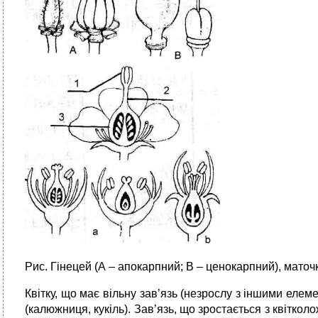
Рис. Гінецей (А – апокарпний; В – ценокарпний), маточка
Квітку, що має вільну зав’язь (незрослу з іншими елем
(калюжниця, кукіль). Зав’язь, що зростається з квітко