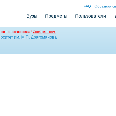
FAQ
Обратная св
Вузы
Предметы
Пользователи
аши авторские права?
Сообщите нам.
рситет им. М.П. Драгоманова