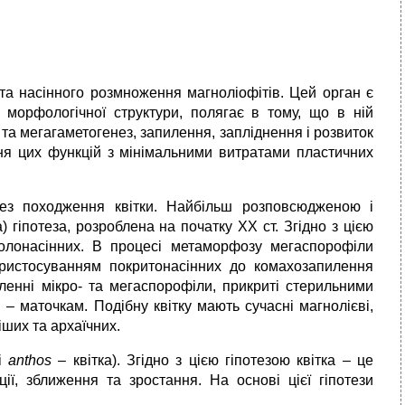
а насінного розмноження магноліофітів. Цей орган є
ї морфологічної структури, полягає в тому, що в ній
 та мегагаметогенез, запилення, запліднення і розвиток
ення цих функцій з мінімальними витратами пластичних
отез походження квітки. Найбільш розповсюдженою і
а) гіпотеза, розроблена на початку XX ст. Згідно з цією
голонасінних. В процесі метаморфозу мегаспорофіли
пристосуванням покритонасінних до комахозапилення
ленні мікро- та мегаспорофіли, прикриті стерильними
 маточкам. Подібну квітку мають сучасні магнолієві,
іших та архаїчних.
і
anthos
– квітка). Згідно з цією гіпотезою квітка – це
ії, зближення та зростання. На основі цієї гіпотези