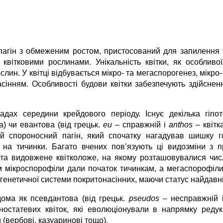
пагін з обмеженим ростом, пристосований для запилення т
квітковими рослинами. Унікальність квітки, як особливо
лин. У квітці відбувається мікро- та мегаспорогенез, мікро-
насінням. Особливості будови квітки забезпечують здійсн
ладах середини крейдового періоду. Існує декілька гіп
а) чи евантова (від грецьк.
eu
– справжній і
anthos
– квітк
ий спороносний пагін, який спочатку нагадував шишку 
 на тичинки. Багато вчених пов’язують ці видозміни з 
ри та видовжене квітколоже, на якому розташовувалися чис
 мікроспорофіли дали початок тичинкам, а мегаспорофіли –
огенетичної системи покритонасінних, маючи статус найдавн
дома як псевдантова (від грецьк.
pseudos
– несправжній 
ностатевих квіток, які еволюціонували в напрямку редукц
(вербові, казуаринові тощо).