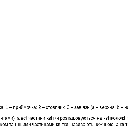
: 1 – приймочка; 2 – стовпчик; 3 – зав’язь (а – верхня; b – 
ентами), а всі частини квітки розташовуються на квітколож
ложем та іншими частинами квітки, називають нижньою, а квіт