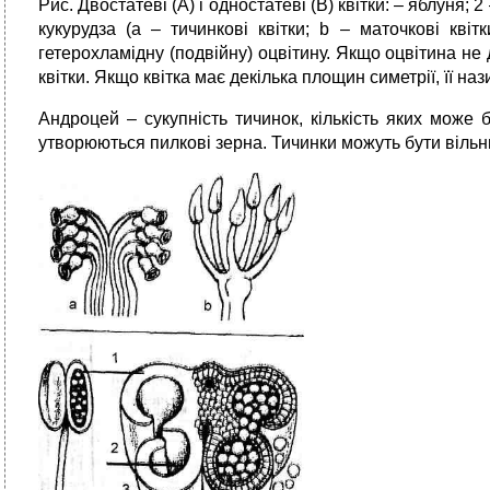
Рис. Двостатеві (А) і одностатеві (В) квітки: – яблуня; 2
кукурудза (а – тичинкові квітки; b – маточкові квіт
гетерохламідну (подвійну) оцвітину. Якщо оцвітина не
квітки. Якщо квітка має декілька площин симетрії, її
Андроцей – сукупність тичинок, кількість яких може б
утворюються пилкові зерна. Тичинки можуть бути вільн