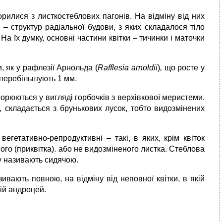
орилися з листкостеблових пагонів. На відміну від них
 – структур радіальної будови, з яких складалося тіло
На їх думку, основні частини квітки – тичинки і маточки
, як у рафлезії Арнольда (
Rafflesia
arnoldii
)
,
що росте у
 перебільшують 1 мм.
ворюються у вигляді горбочків з верхівкової меристеми.
, складається з брунькових лусок, тобто видозмінених
вегетативно-репродуктивні – такі, в яких, крім квіток
го (приквітка). або не видозміненого листка. Стеблова
ку називають сидячою.
азивають повною, на відміну від неповної квітки, в якій
ній андроцей.