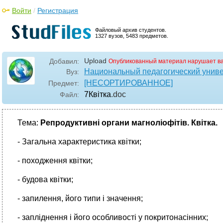
Войти
/
Регистрация
Файловый архив студентов.
1327 вузов, 5483 предметов.
Upload
Добавил:
Опубликованный материал нарушает в
Национальный педагогический униве
Вуз:
[НЕСОРТИРОВАННОЕ]
Предмет:
7Квітка
.doc
Файл:
Тема:
Репродуктивні органи магноліофітів. Квітка.
- Загальна характеристика квітки;
- походження квітки;
- будова квітки;
- запилення, його типи і значення;
- запліднення і його особливості у покритонасінних;