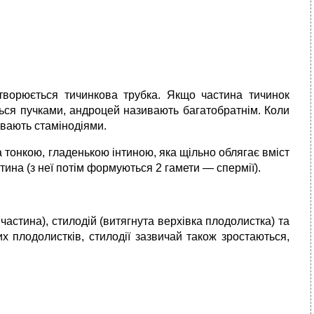
творюється тичинкова трубка. Якщо частина тичинок
ься пучками, андроцей називають багатобратнім. Коли
ивають стамінодіями.
а тонкою, гладенькою інтиною, яка щільно облягає вміст
ина (з неї потім формуються 2 гамети — спермії).
астина), стилодій (витягнута верхівка плодолистка) та
х плодолистків, стилодії зазвичай також зростаються,