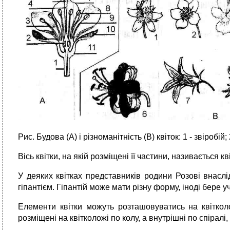
Рис. Будова (А) і різноманітність (В) квіток: 1 - звіробій; 
Вісь квітки, на якій розміщені її частини, називається
У деяких квітках представників родини Розові внасл
гіпантієм. Гіпантій може мати різну форму, іноді бере
Елементи квітки можуть розташовуватись на квітколож
розміщені на квітколожі по колу, а внутрішні по спіралі