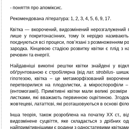
- поняття про апоміксис.
Рекомендована література: 1, 2, 3, 4, 5, 6, 9, 17.
Квітка — вкорочений, видозмінений нерозгалужений 
лише у покритонасінних, тому їх нерідко називають 
поєднуються всі процеси, пов’язані з розмноженням рос
зародка. Кінцевою стадією розвитку квітки є плід з 
речовин та енергії.
Найдавніші викопні рештки квітки знайдені у відк
обґрунтованою є стробілярна (від лат.
strobilus
- шишк
гіпотезою, квітка – це метаморфізований вкорочен
перетворилися на плодолистки, а мікроспорофіли –
(ентомогамії). Примітивні квітки мали великі розмі
листками, які вважають первинною оцвітиною. Згодом
жовтецеві, лататтєві, які розташовуються в основі філ
Інша теорія, також розроблена на початку XX ст., ві
видозмінене суцвіття, яке складається з дрібних од
найпримітивнішими є родини з одностатевими квітками 