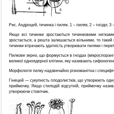
Рис. Андроцей, тичинка і пиляк. 1 – пиляк; 2 – гніздо; 3 
Якщо всі тичинки зростаються тичинковими нитками
зростається, а решта залишається вільними, то таки
тичинки втрачають здатність утворювати пиляки і перет
Пилкове зерно, що формується в гніздах (мікроспорангі
великої одноядерної клітини, яку називають сифоногенн
Морфологія пилку надзвичайно різноманітна і специфіч
Гінецей — сукупність плодолистків, що утворюють одну
приймочку. Якщо стилодій відсутній, приймочку назив
утворюючи стовпчик.