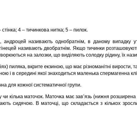
– стінка; 4 – тичинкова нитка; 5 – пилок.
, андроцей називають однобратнім, в даному випадку у
й гінецей називають двобратнім. Якщо тичинки розташовуют
ворюються на залозки, що виділяють солодку рідину, їх наз
ях) пиляка, вкрите екзиною, що має різноманітні вирости, т
ою і в середині якої знаходиться маленька спермагенна кліт
на для кожної систематичної групи.
 чи кілька маточок. Маточка має зав’язь (нижня розширена ч
ають сидячою. В маточці, що складається з кількох зросли