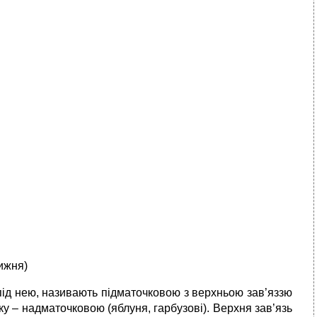
нижня)
і під нею, називають підматочковою з верхньою зав’яззю
ку – надматочковою (яблуня, гарбузові). Верхня зав’язь