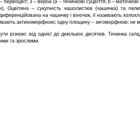
 – первоцвіт; 3 – верба (а – тичинкові суцвіття; b – маточкові 
ки). Оцвітина – сукупність чашолистків (чашечка) та пел
 диференційована на чашечку і віночок, її називають холо
 називають актиноморфною; одну площину – зигоморфною; не
ути різною: від однієї до декількох десятків. Тичинка скла
ими та зрослими.