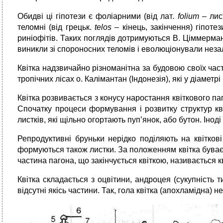
Обидві ці гіпотези є фоліарними (від лат
.
folium
– лист
теломні (від грецьк.
telos
– кінець, закінчення) гіпоте
риніофітів. Таких поглядів дотримуються В. Ціммерман (
виникли зі спороносних теломів і еволюціонували незал
Квітка надзвичайно різноманітна за будовою своїх част
тропічних лісах о. Калімантан (Індонезія), які у діаметр
Квітка розвивається з конусу наростання квіткового па
Спочатку процеси формування і розвитку структур кві
листків, які щільно огортають пуп’янок, або бутон. Інод
Репродуктивні бруньки нерідко поділяють на квіткові 
формуються також листки. За положенням квітка буває 
частина пагона, що закінчується квіткою, називається 
Квітка складається з оцвітини, андроцея (сукупність ти
відсутні якісь частини. Так, гола квітка (апохламідна)