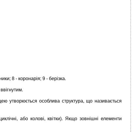
оники; 8 - коронарія; 9 - берізка.
 ввігнутим.
оцею утворюється особлива структура, що називається
иклічні, або колові, квітки). Якщо зовнішні елементи