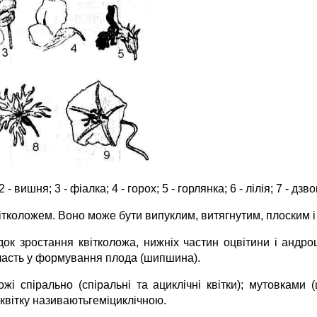
2 - вишня; 3 - фіалка; 4 - горох; 5 - горлянка; 6 - лілія; 7 - дзв
 квітколожем. Воно може бути випуклим, витягнутим, плоским і
ідок зростання квітколожа, нижніх частин оцвітини і андр
 участь у формування плода (шипшина).
і спірально (спіральні та ациклічні квітки); мутовками (ц
, квітку називаютьгеміциклічною.