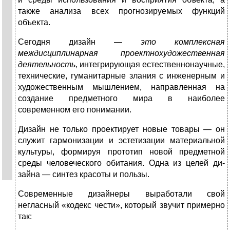
также ана­лиза всех прогнозируемых функций
объекта.
Сегодня дизайн —
это комплексная
междисциплинарная проектно­художественная
деятельность
, интегрирующая естественнонаучные,
технические, гуманитарные злания с инженерным и
художествен­ным мышлением, направленная на
создание предметного мира в на­иболее
современном его понимании.
Дизайн не только проектирует новые товары — он
служит гармо­низации и эстетизации материальной
культуры, формируя прототип новой предметной
среды человеческого обитания. Одна из целей ди­
зайна — синтез красоты и пользы.
Современные дизайнеры выработали свой
негласный «кодекс че­сти», который звучит примерно
так: