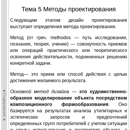
Тема 5 Методы проектирования
Следующим этапом дизайн проектирования
выступает определения метода проектирования.
Метод (от греч. methodos — путь исследования,
познания, теория, учение) — совокупность приемов
или операций практического или теоретического
освоения действительности, подчиненных решению
конкретной задачи.
Метод— это прием или способ действия с целью
достижения желаемого результата.
►Содержание►
Основной метод дизайна
—
это художественно-
образное моделиро­вание объекта посредством
композиционного формообразования
. Оно
базируется на результатах анализа утилитарных и
эстетических запросов и предпочтений
определенных групп потребителей с учетом ситуации
и среды использования и восприятия объекта, а