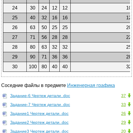
24
30
24
12
12
10
25
40
32
16
16
12
26
63
50
25
25
20
27
71
56
28
28
22
28
80
63
32
32
25
29
90
71
36
36
28
30
100
80
40
40
32
Соседние файлы в предмете
Инженерная графика
Задание-6 Чертеж детали..doc
37
Задание-7 Чертеж детали..doc
33
Задание1 Чертеж детали..doc
26
Задание2 Чертеж детали..doc
29
Задание3 Чертеж детали..doc
20