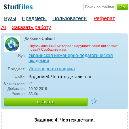
Вузы
Предметы
Пользователи
Реферат
AI
Заказать работу
Upload
Добавил:
Опубликованный материал нарушает ваши авторские
права?
Сообщите нам.
Украинская инженерно-педагогическая
Вуз:
академия
Инженерная графика
Предмет:
Задание4 Чертеж детали.
.doc
Файл:
Скачиваний:
24
Добавлен:
20.02.2016
Размер:
85 Кб
☆
Скачать
Задание 4.
Чертеж детали.