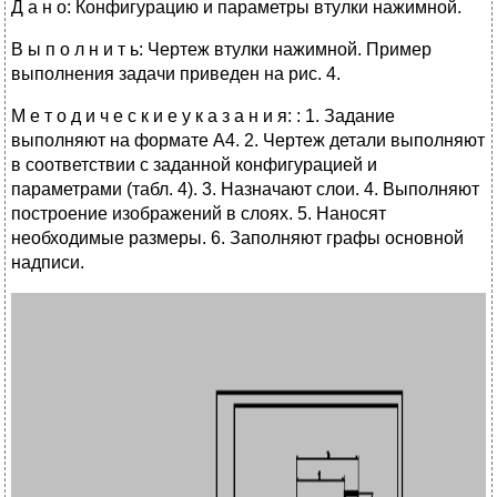
Д а н о: Конфигурацию и параметры втулки нажимной.
В ы п о л н и т ь: Чертеж втулки нажимной
.
Пример
выполнения задачи приведен на рис. 4.
М е т о д и ч е с к и е у к а з а н и я: : 1. Задание
выполняют на формате А4. 2. Чертеж детали выполняют
в соответствии с заданной конфигурацией и
параметрами (табл. 4). 3. Назначают слои. 4. Выполняют
построение изображений в слоях. 5. Наносят
необходимые размеры. 6. Заполняют графы основной
надписи.