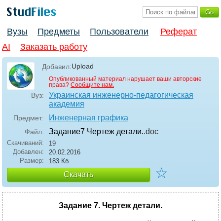
Вузы
Предметы
Пользователи
Реферат
AI
Заказать работу
Upload
Добавил:
Опубликованный материал нарушает ваши авторские
права?
Сообщите нам.
Украинская инженерно-педагогическая
Вуз:
академия
Инженерная графика
Предмет:
Задание7 Чертеж детали.
.doc
Файл:
Скачиваний:
19
Добавлен:
20.02.2016
Размер:
183 Кб
☆
Скачать
Задание 7.
Чертеж детали.