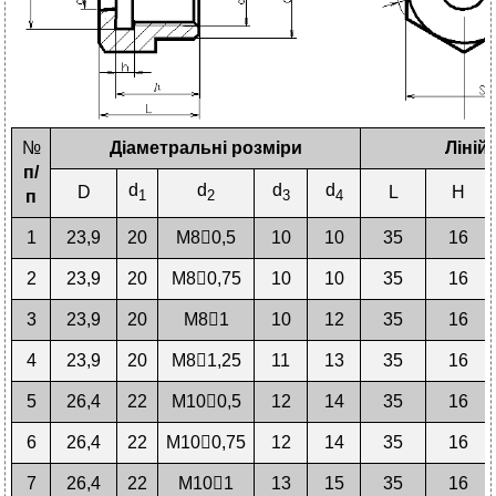
№
Діаметральні розміри
Ліній
п/
d
d
d
d
D
L
H
п
1
2
3
4
1
23,9
20
М80,5
10
10
35
16
2
23,9
20
М80,75
10
10
35
16
3
23,9
20
М81
10
12
35
16
4
23,9
20
М81,25
11
13
35
16
5
26,4
22
М100,5
12
14
35
16
6
26,4
22
М100,75
12
14
35
16
7
26,4
22
М101
13
15
35
16