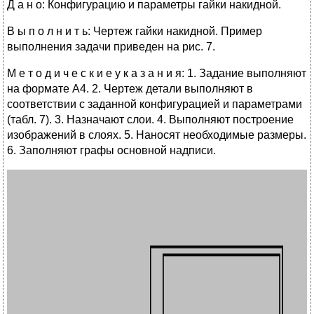
Д а н о: Конфигурацию и параметры гайки накидной.
В ы п о л н и т ь: Чертеж гайки накидной. Пример
выполнения задачи приведен на рис. 7.
М е т о д и ч е с к и е у к а з а н и я: 1. Задание выполняют
на формате А4. 2. Чертеж детали выполняют в
соответствии с заданной конфигурацией и параметрами
(табл. 7). 3. Назначают слои. 4. Выполняют построение
изображений в слоях. 5. Наносят необходимые размеры.
6. Заполняют графы основной надписи.