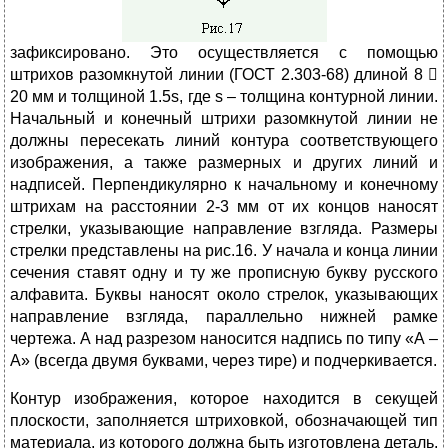
зафиксировано. Это осуществляется с помощью
штрихов разомкнутой линии (ГОСТ 2.303-68) длиной 8 
20 мм и толщиной 1.5s, где s – толщина контурной линии.
Начальный и конечный штрихи разомкнутой линии не
должны пересекать линий контура соответствующего
изображения, а также размерных и других линий и
надписей. Перпендикулярно к начальному и конечному
штрихам на расстоянии 2-3 мм от их концов наносят
стрелки, указывающие направление взгляда. Размеры
стрелки представлены на рис.16. У начала и конца линии
сечения ставят одну и ту же прописную букву русского
алфавита. Буквы наносят около стрелок, указывающих
направление взгляда, параллельно нижней рамке
чертежа. А над разрезом наносится надпись по типу «А –
А» (всегда двумя буквами, через тире) и подчеркивается.
Контур изображения, которое находится в секущей
плоскости, заполняется штриховкой, обозначающей тип
материала, из которого должна быть изготовлена деталь.