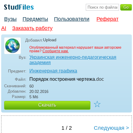
Вузы
Предметы
Пользователи
Реферат
AI
Заказать работу
Upload
Добавил:
Опубликованный материал нарушает ваши авторские
права?
Сообщите нам.
Украинская инженерно-педагогическая
Вуз:
академия
Инженерная графика
Предмет:
Порядок построения чертежа
.doc
Файл:
Скачиваний:
60
Добавлен:
20.02.2016
Размер:
5 Мб
☆
Скачать
1 / 2
Следующая >