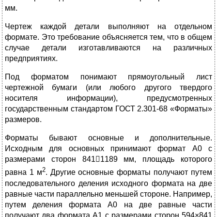
мм.
Чертеж каждой детали выполняют на отдельном
формате. Это требование объясняется тем, что в общем
случае детали изготавливаются на различных
предприятиях.
Под форматом понимают прямоугольный лист
чертежной бумаги (или любого другого твердого
носителя информации), предусмотренных
государственным стандартом ГОСТ 2.301-68 «Форматы»
размеров.
Форматы бывают основные и дополнительные.
Исходным для основных принимают формат А0 с
размерами сторон 8411189 мм, площадь которого
2
равна 1 м
. Другие основные форматы получают путем
последовательного деления исходного формата на две
равные части параллельно меньшей стороне. Например,
путем деления формата А0 на две равные части
получают два формата А1 с размерами сторон 594×841