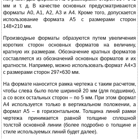
мм и т. д. В качестве основных предусматриваются
форматы А0, А1, А2, А3 и А4. Кроме того, допускается
использование формата А5 с размерами сторон
148×210 мм.
Производные форматы образуются путем увеличения
коротких сторон основных форматов на величину,
кратную их размерам. Обозначение кратных форматов
составляется из обозначений основных форматов и их
кратности. Например, можно использовать формат А4×3
с размерами сторон 297×630 мм.
На формате наносится рамка чертежа с таким расчетом,
чтобы слева было поле шириной 20 мм (для подшивки),
а со всех остальных сторон – по 5 мм. При этом формат
А4 используется только в вертикальном положении, а
формат А5 – в горизонтальном. Толщина линий рамки
чертежа принимается равной толщине сплошной
толстой основной линии (более подробно о толщине и
стиле используемых линий будет далее).