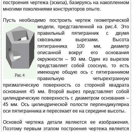
построения чертежа (эскиза), базируясь на накопленном
многими поколениями конструкторов опыте.
Пусть необходимо построить чертеж геометрической
модели, представленной на р
ис.4. Это
правильный пятигранник с двумя
сквозными вырезами. Высота
пятигранника 100 мм, диаметр
описанной вокруг его основания
окружности – 90 мм. Один из вырезов
представляет собой соосную, то есть
имеющую общую ось с пятигранником
правильную четырехгранную
призматическую поверхность со стороной квадрата
основания 45 мм. Второй вырез представляет собой
цилиндрическую поверхность с диаметром основания –
45 мм. Ось цилиндрической полости перпендикулярна
оси пятигранника и пересекает ее на середине высоты.
Основой чертежа детали являются ее изображения.
Поэтому первым этапом построения чертежа является