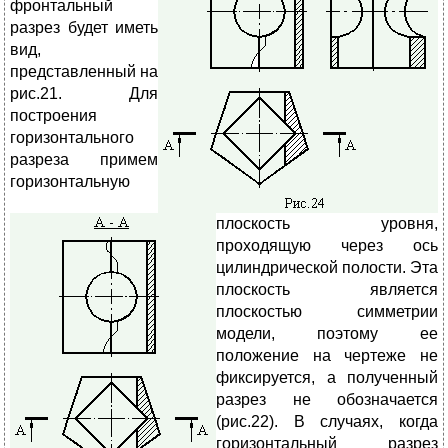
фронтальный
разрез б
удет иметь
вид,
представленный на
рис.21. Для
построения
горизонтального
разреза примем
горизонтальную
плоскость уровня,
проходящую через ось
цилиндрической полости. Эта
плоскость является
плоскостью симметрии
модели, поэтому ее
положение на чертеже не
фиксируется, а полученный
разрез не обозначается
(рис.22). В случаях, когда
горизонтальный разрез