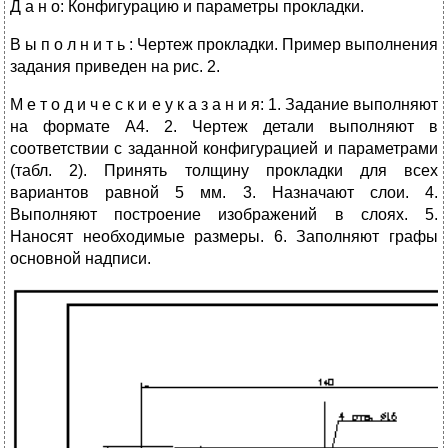
Д а н о: Конфигурацию и параметры прокладки.
В ы п о л н и т ь : Чертеж прокладки. Пример выполнения
задания приведен на рис. 2.
М е т о д и ч е с к и е у к а з а н и я: 1. Задание выполняют
на формате А4. 2. Чертеж детали выполняют в
соответствии с заданной конфигурацией и параметрами
(табл. 2). Принять толщину прокладки для всех
вариантов равной 5 мм. 3. Назначают слои. 4.
Выполняют построение изображений в слоях. 5.
Наносят необходимые размеры. 6. Заполняют графы
основной надписи.