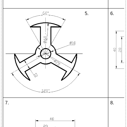
5
.
6.
7.
8.