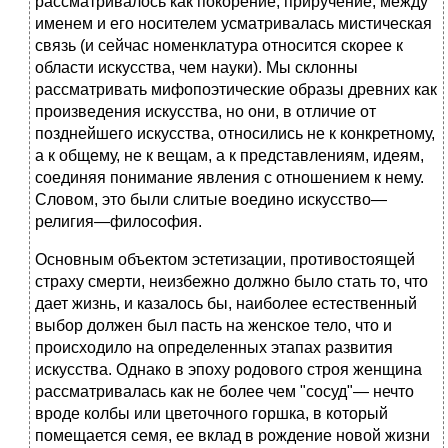
рассматривалось как покорение, приручение, между
именем и его носителем усматривалась мистическая
связь (и сейчас номенклатура относится скорее к
области искусства, чем науки). Мы склонны
рассматривать мифопоэтические образы древних как
произведения искусства, но они, в отличие от
позднейшего искусства, относились не к конкретному,
а к общему, не к вещам, а к представлениям, идеям,
соединяя понимание явления с отношением к нему.
Словом, это были слитые воедино искусство—
религия—философия.
Основным объектом эстетизации, противостоящей
страху смерти, неизбежно должно было стать то, что
дает жизнь, и казалось бы, наиболее естественный
выбор должен был пасть на женское тело, что и
происходило на определенных этапах развития
искусства. Однако в эпоху родового строя женщина
рассматривалась как не более чем "сосуд"— нечто
вроде колбы или цветочного горшка, в который
помещается семя, ее вклад в рождение новой жизни