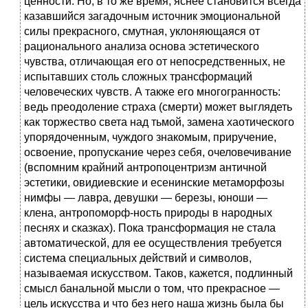
ценности. Но, в то же время, яснее становится всегда
казавшийся загадочным источник эмоциональной
силы прекрасного, смутная, уклоняющаяся от
рационального анализа основа эстетического
чувства, отличающая его от непосредственных, не
испытавших столь сложных трансформаций
человеческих чувств. А также его многогранность:
ведь преодоление страха (смерти) может выглядеть
как торжество света над тьмой, замена хаотического
упорядоченным, чуждого знакомым, приручение,
освоение, пропускание через себя, очеловечивание
(вспомним крайний антропоцентризм античной
эстетики, овидиевские и есенинские метаморфозы
нимфы — лавра, девушки — березы, юноши —
клена, антропоморф-ность природы в народных
песнях и сказках). Пока трансформация не стала
автоматической, для ее осуществления требуется
система специальных действий и символов,
называемая искусством. Таков, кажется, подлинный
смысл банальной мысли о том, что прекрасное —
цель искусства и что без него наша жизнь была бы