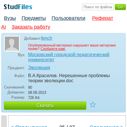
Вузы
Предметы
Пользователи
Реферат
AI
Заказать работу
fench
Добавил:
Опубликованный материал нарушает ваши авторские
права?
Сообщите нам.
Московский городской педагогический
Вуз:
университет
Эволюция
Предмет:
В.А.Красилов. Нерешенные проблемы
Файл:
теории эволюции
.doc
Скачиваний:
90
Добавлен:
08.09.2013
Размер:
726 Кб
☆
Скачать