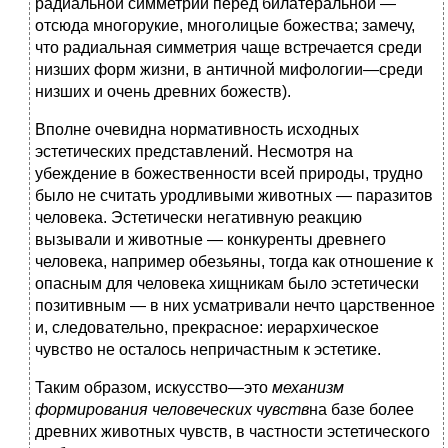
радиальной симметрии перед билатеральной —
отсюда многорукие, многолицые божества; замечу,
что радиальная симметрия чаще встречается среди
низших форм жизни, в античной мифологии—среди
низших и очень древних божеств).
Вполне очевидна нормативность исходных
эстетических представлений. Несмотря на
убеждение в божественности всей природы, трудно
было не считать уродливыми животных — паразитов
человека. Эстетически негативную реакцию
вызывали и животные — конкуренты древнего
человека, например обезьяны, тогда как отношение к
опасным для человека хищникам было эстетически
позитивным — в них усматривали нечто царственное
и, следовательно, прекрасное: иерархическое
чувство не осталось непричастным к эстетике.
Таким образом, искусство—это
механизм
формирования человеческих чувств
на базе более
древних животных чувств, в частности эстетического