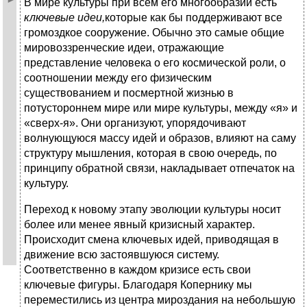
В мире культуры при всем его многообразии есть
ключевые идеи,
которые как бы поддерживают все
громоздкое сооружение. Обычно это самые общие
мировоззренческие идеи, отражающие
представление человека о его космической роли, о
соотношении между его физическим
существованием и посмертной жизнью в
потустороннем мире или мире культуры, между «я» и
«сверх-я». Они организуют, упорядочивают
волнующуюся массу идей и образов, влияют на саму
структуру мышления, которая в свою очередь, по
принципу обратной связи, накладывает отпечаток на
культуру.
Переход к новому этапу эволюции культуры носит
более или менее явный кризисный характер.
Происходит смена ключевых идей, приводящая в
движение всю застоявшуюся систему.
Соответственно в каждом кризисе есть свои
ключевые фигуры. Благодаря Копернику мы
переместились из центра мироздания на небольшую