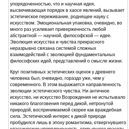
упорядоченностью, что и научная идея,
высвечивающая порядок в хаосе явлений, вызывает
эстетическое переживание, роднящее науку с
искусством. Эмоциональная упаковка, очевидно, во
много раз усиливает приверженность любой
абстрактной — научной, философской — идее.
Эволюция искусства и чувства прекрасного
неразрывно связана системой сложных
взаимодействий с эволюцией фундаментальных
философских идей, представлений о смысле жизни.
Круг позитивных эстетических оценок у древнего
человека был, очевидно, гораздо уже, чем у
современного. В этом выражается направленность
эволюции эстетического чувства. Ни античное
искусство, ни искусство Возрождения не испытывало
никакого благоговения перед дикой, нетронутой
природой, воспринимаемой скорее как враждебная
сила. Эстетический интерес к дикой природе
пробудился лишь в эпоху романтизма, отвергнувшего
классическую упорядоченность, открывшего красоту