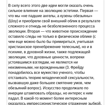
В силу всего этого две идеи могли оказать очень
сильное влияние на эволюцию эстетики. Первая —
что мы «не падшие ангелы, а кузены обезьяны»
(Шоу) и приобрели свой внешний облик в результате
сложного и отнюдь не безболезненного процесса
эволюции. Вторая — что животное происхождение
оставило следы не только в физическом облике (с
чем еще можно было бы примириться, учитывая
христианское пренебрежение телесным), но и в
психике, в духовной жизни, также подлежащей
эволюции, что духовные ценности, вопреки
устоявшимся взглядам, не являются ни
неизменными, ни врожденными (3. Фрейду
понадобилось все мужество ученого, чтобы
отстаивать теорию младенческой сексуальности,
вызвавшую даже большее смятение умов, чем
обезьяний вопрос). Искусство продолжало по
инерции штамповать образцы, но интерес к ним
падал. В какой-то момент более интересным
оказалось импрессионистическое отражение зыбкой,