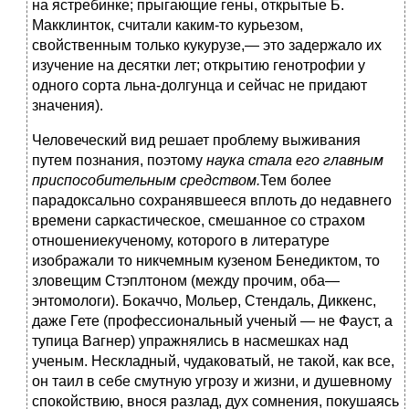
на ястребинке; прыгающие гены, открытые Б.
Макклинток, считали каким-то курьезом,
свойственным только кукурузе,— это задержало их
изучение на десятки лет; открытию генотрофии у
одного сорта льна-долгунца и сейчас не придают
значения).
Человеческий вид решает проблему выживания
путем познания, поэтому
наука стала его главным
приспособительным средством.
Тем более
парадоксально сохранявшееся вплоть до недавнего
времени саркастическое, смешанное со страхом
отношение
к
ученому, которого в литературе
изображали то никчемным кузеном Бенедиктом, то
зловещим Стэплтоном (между прочим, оба—
энтомологи). Бокаччо, Мольер, Стендаль, Диккенс,
даже Гете (профессиональный ученый — не Фауст, а
тупица Вагнер) упражнялись в насмешках над
ученым. Нескладный, чудаковатый, не такой, как все,
он таил в себе смутную угрозу и жизни, и душевному
спокойствию, внося разлад, дух сомнения, покушаясь