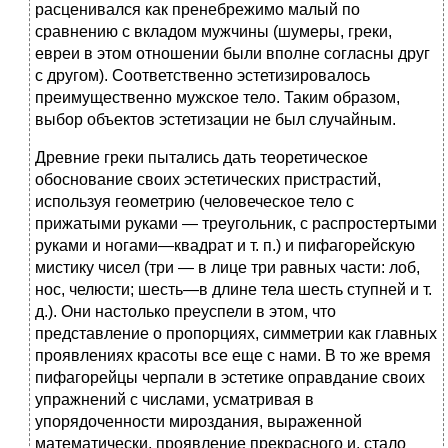
расценивался как пренебрежимо малый по
сравнению с вкладом мужчины (шумеры, греки,
евреи в этом отношении были вполне согласны друг
с другом). Соответственно эстетизировалось
преимущественно мужское тело. Таким образом,
выбор объектов эстетизации не был случайным.
Древние греки пытались дать теоретическое
обоснование своих эстетических пристрастий,
используя геометрию (человеческое тело с
прижатыми руками — треугольник, с распростертыми
руками и ногами—квадрат и т. п.) и пифагорейскую
мистику чисел (три — в лице три равных части: лоб,
нос, челюсти; шесть—в длине тела шесть ступней и т.
д.). Они настолько преуспели в этом, что
представление о пропорциях, симметрии как главных
проявлениях красоты все еще с нами. В то же время
пифагорейцы черпали в эстетике оправдание своих
упражнений с числами, усматривая в
упорядоченности мироздания, выраженной
математически, проявление прекрасного и, стало