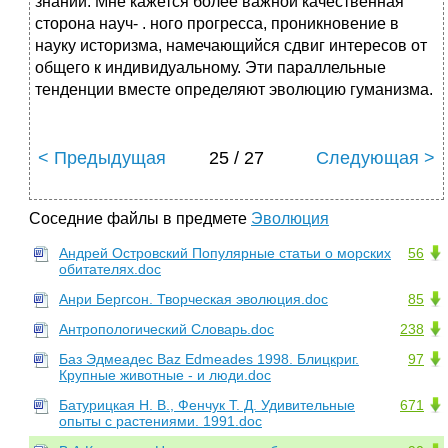
знаний. Мне кажется более важной качественная
сторона науч- . ного прогресса, проникновение в
науку историзма, намечающийся сдвиг интересов от
общего к индивидуальному. Эти параллельные
тенденции вместе определяют эволюцию гуманизма.
< Предыдущая
25 / 27
Следующая >
Соседние файлы в предмете
Эволюция
Андрей Островский Популярные статьи о морских
56
обитателях.doc
Анри Бергсон. Творческая эволюция.doc
85
Антропологический Словарь.doc
238
Баз Эдмеадес Baz Edmeades 1998. Блицкриг.
97
Крупные животные - и люди.doc
Батурицкая Н. В., Фенчук Т. Д. Удивительные
671
опыты с растениями. 1991.doc