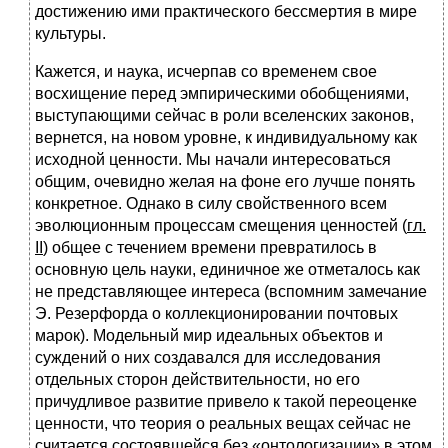
достижению ими практического бессмертия в мире
культуры.
Кажется, и наука, исчерпав со временем свое
восхищение перед эмпирическими обобщениями,
выступающими сейчас в роли вселенских законов,
вернется, на новом уровне, к индивидуальному как
исходной ценности. Мы начали интересоваться
общим, очевидно желая на фоне его лучше понять
конкретное. Однако в силу свойственного всем
эволюционным процессам смещения ценностей (
гл.
II
) общее с течением времени превратилось в
основную цель науки, единичное же отметалось как
не представляющее интереса (вспомним замечание
Э. Резерфорда о коллекционировании почтовых
марок). Модельный мир идеальных объектов и
суждений о них создавался для исследования
отдельных сторон действительности, но его
причудливое развитие привело к такой переоценке
ценности, что теория о реальных вещах сейчас не
считается состоявшейся без «онтологизации» в этом