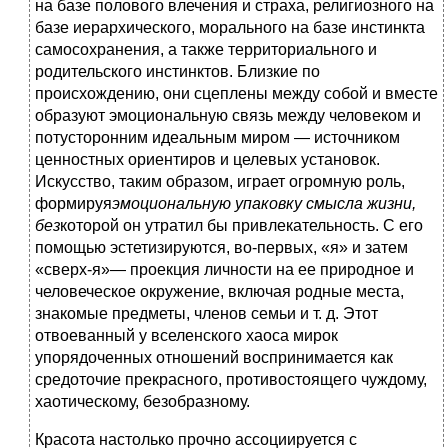
на базе полового влечения и страха, религиозного на
базе иерархического, морального на базе инстинкта
самосохранения, а также территориального и
родительского инстинктов. Близкие по
происхождению, они сцеплены между собой и вместе
образуют эмоциональную связь между человеком и
потусторонним идеальным миром — источником
ценностных ориентиров и целевых установок.
Искусство, таким образом, играет огромную роль,
формируя
эмоциональную упаковку смысла жизни,
без
которой он утратил бы привлекательность. С его
помощью эстетизируются, во-первых, «я» и затем
«сверх-я»— проекция личности на ее природное и
человеческое окружение, включая родные места,
знакомые предметы, членов семьи и т. д. Этот
отвоеванный у вселенского хаоса мирок
упорядоченных отношений воспринимается как
средоточие прекрасного, противостоящего чуждому,
хаотическому, безобразному.
Красота настолько прочно ассоциируется с