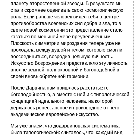
планету второстепенной звезды. В результате мы
стали скромнее оценивать свою космогоническую
роль. Если раньше человек видел себя в центре
противоборства вселенских сил добра и зла, то в
свете новой космогонии это представление стало
казаться по меньшей мере преувеличенным.
Плоскость симметрии мироздания теперь уже не
проходила между душой и телом, которые смогли
воссоединиться, возродив цельную личность.
Искусство Возрождения представляло эту личность
вполне земной, полнокровной и богоподобной в
своей вновь обретенной гармонии.
После Дарвина нам пришлось расстаться с
богоподобностью, а вместе с ней и с типологической
концепцией идеального человека, на которой
держалось ренессансное и производное от него
академическое европейское искусство.
Мы уже знаем, что додарвиновская систематика
была типологической: считалось, что. каждый вид,