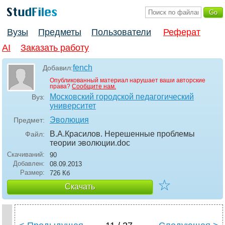
Вузы
Предметы
Пользователи
Реферат
AI
Заказать работу
fench
Добавил:
Опубликованный материал нарушает ваши авторские
права?
Сообщите нам.
Московский городской педагогический
Вуз:
университет
Эволюция
Предмет:
В.А.Красилов. Нерешенные проблемы
Файл:
теории эволюции
.doc
Скачиваний:
90
Добавлен:
08.09.2013
Размер:
726 Кб
☆
Скачать