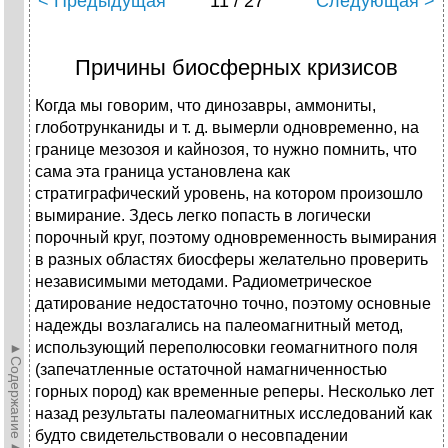
< Предыдущая
11 / 27
Следующая >
Причины биосферных кризисов
Когда мы говорим, что динозавры, аммониты,
глоботрунканиды и т. д. вымерли одновременно, на
границе мезозоя и кайнозоя, то нужно помнить, что
сама эта граница установлена как
стратиграфический уровень, на котором произошло
вымирание. Здесь легко попасть в логически
порочный круг, поэтому одновременность вымирания
в разных областях биосферы желательно проверить
независимыми методами. Радиометрическое
датирование недостаточно точно, поэтому основные
надежды возлагались на палеомагнитный метод,
использующий переполюсовки геомагнитного поля
►Содержание►
(запечатленные остаточной намагниченностью
горных пород) как временные реперы. Несколько лет
назад результаты палеомагнитных исследований как
будто свидетельствовали о несовпадении