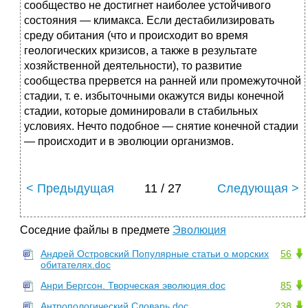
сообщество не достигнет наиболее устойчивого
состояния — климакса. Если дестабилизировать
среду обитания (что и происходит во время
геологических кризисов, а также в результате
хозяйственной деятельности), то развитие
сообщества прервется на ранней или промежуточной
стадии, т. е. избыточными окажутся виды конечной
стадии, которые доминировали в стабильных
условиях. Нечто подобное — снятие конечной стадии
— происходит и в эволюции организмов.
< Предыдущая
11 / 27
Следующая >
Соседние файлы в предмете
Эволюция
Андрей Островский Популярные статьи о морских
56
обитателях.doc
Анри Бергсон. Творческая эволюция.doc
85
Антропологический Словарь.doc
238