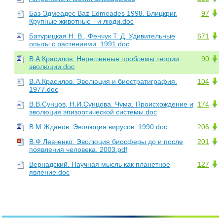
Баз Эдмеадес Baz Edmeades 1998. Блицкриг.
97
Крупные животные - и люди.doc
Батурицкая Н. В., Фенчук Т. Д. Удивительные
671
опыты с растениями. 1991.doc
В.А.Красилов. Нерешенные проблемы теории
90
эволюции.doc
В.А.Красилов. Эволюция и биостратиграфия.
104
1977.doc
В.В.Сунцов, Н.И.Сунцова. Чума. Происхождение и
174
эволюция эпизоотической системы.doc
В.М.Жданов. Эволюция вирусов. 1990.doc
206
В.Ф.Левченко. Эволюция биосферы до и после
201
появления человека. 2003.pdf
Вернадский. Научная мысль как планетное
127
явление.doc