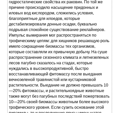
гидростатические свойства их раковин. По той же
причине происходило насыщение придонных и
иловых вод кислородом, сложились условия,
благоприятные для илоедов, которые
дестабилизировали донные осадки, буквально
подрывая спокойное существование реклайнеров.
Импульс вымирания мог распространяться по
трофическиму цепям: для хищников решающую роль
имело сокращение биомассы тех организмов,
которые составляли их привычную добычу. На суше
распространение сезонного климата и летнезеленых
лесов пагубно сказалось на стадах, которые
нуждались в высокопродуктивной, быстро
восстанавливающей фитомассу после выедания
вечнозеленой травянистой или кустарниковой
растительности. Выедание не должно превышать 10
—20% фитомассы, и растительноядные животные
также могут без пагубных последствий пожертвовать
10—20% своей биомассы животным более высокого
трофического уровня. Если сузить основание этой
пирамиды, то и последующие ярусы уменьшатся