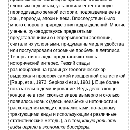
сложным подсчетам, установили естественную
периодизацию земной истории, подразделив ее на
эры, периоды, эпохи и века. Впоследствии было
много споров о природе этих подразделений. Многие
ученые, руководствуясь предвзятыми
представлениями о непрерывности эволюции,
считали их условными, придуманными для удобства
или постулировали огромные пробелы в летописи.
Теперь эти взгляды представляют лишь
исторический интерес. Резкий спады
разнообразия.на границах геологических эр
выдержали проверку самой изощренной статистикой
[Raup, et al, 1973; Sepkoski et al, 1981 ]. Еще более
показательно доминирование. Ведь дело в конце
концов не в том, сколько видов вымерло и сколько
появилось новых (здесь неизбежны неточности и
расхождения между специалистами, по-разному
трактующими виды и использующими различные
статистические методы), а в том,
какую роль эти
виды играли в экономике биосферы.