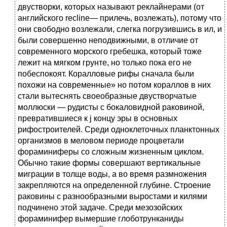
двустворки, которых называют реклайнерами (от
английского recline— прилечь, возлежать), потому что
они свободно возлежали, слегка погрузившись в ил, и
были совершенно неподвижными, в отличие от
современного морского гребешка, который тоже
лежит на мягком грунте, но только пока его не
побеспокоят. Коралловые рифы сначала были
похожи на современные» но потом кораллов в них
стали вытеснять своеобразные двустворчатые
моллюски — рудисты с бокаловидной раковиной,
превратившиеся к j концу эры в основных
рифостроителей. Среди одноклеточных планктонных
организмов в меловом периоде процветали
фораминиферы со сложным жизненным циклом.
Обычно такие формы совершают вертикальные
миграции в толще воды, а во время размножения
закрепляются на определенной глубине. Строение
раковины с разнообразными выростами и килями
подчинено этой задаче. Среди мезозойских
фораминифер вымершие глоботрунканиды