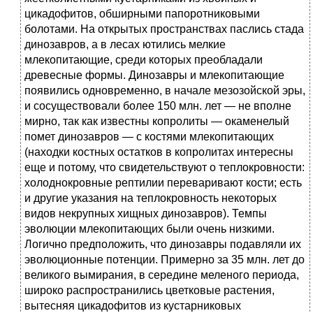
цикадофитов, обширными папоротниковыми
болотами. На открытых пространствах паслись стада
динозавров, а в лесах ютились мелкие
млекопитающие, среди которых преобладали
древесные формы. Динозавры и млекопитающие
появились одновременно, в начале мезозойской эры,
и сосуществовали более 150 млн. лет — не вполне
мирно, так как известны копролиты — окаменелый
помет динозавров — с костями млекопитающих
(находки костных остатков в копролитах интересны
еще и потому, что свидетельствуют о теплокровности:
холоднокровные рептилии переваривают кости; есть
и другие указания на теплокровность некоторых
видов некрупных хищных динозавров). Темпы
эволюции млекопитающих были очень низкими.
Логично предположить, что динозавры подавляли их
эволюционные потенции. Примерно за 35 млн. лет до
великого вымирания, в середине меленого периода,
широко распространились цветковые растения,
вытесняя цикадофитов из кустарниковых