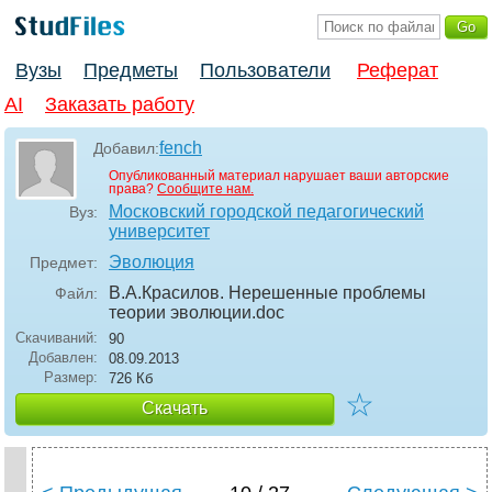
Вузы
Предметы
Пользователи
Реферат
AI
Заказать работу
fench
Добавил:
Опубликованный материал нарушает ваши авторские
права?
Сообщите нам.
Московский городской педагогический
Вуз:
университет
Эволюция
Предмет:
В.А.Красилов. Нерешенные проблемы
Файл:
теории эволюции
.doc
Скачиваний:
90
Добавлен:
08.09.2013
Размер:
726 Кб
☆
Скачать