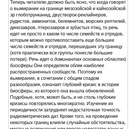
Теперь читателю должно быть ясно, что когда говорят
о вымирании на границе мезозойской и кайнозойской
эр глоботрунканид, двустворок-реклайнеров,
рудистов, аммонитов, белемнитов, морских рептилий,
динозавров, птерозавров и зубастых птиц, то речь
идет не просто о каком-то числе семейств и отрядов,
которым можно противопоставить еще большее
число семейств и отрядов, перешедших эту границу
(хотя практически все группы понесли большие
потери). Речь идет о
доминантах основных областей
биосферы.
Они определяли облик наиболее
распространенных сообществ. Поэтому их
вымирание, в сочетании с общим спадом
разнообразия, означает глубокий кризис в истории
биосферы, из которого она вышла обновленной.
Подобные, хотя, может быть, и не столь глубокие
кризисы повторялись многократно. Изучение их
периодичности затрудняет недостаточная точность
радиометрических дат. Кроме того, на проведение
некоторых границ влияли случайные обстоятельства,
местные осложнения или просто недостаток данных.