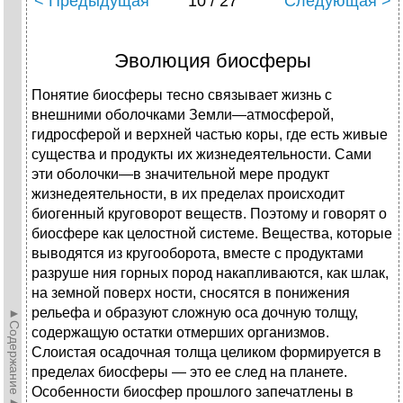
< Предыдущая
10 / 27
Следующая >
Эволюция биосферы
Понятие биосферы тесно связывает жизнь с
внешними оболочками Земли—атмосферой,
гидросферой и верхней частью коры, где есть живые
существа и продукты их жизнедеятельности. Сами
эти оболочки—в значительной мере продукт
жизнедеятельности, в их пределах происходит
биогенный круговорот веществ. Поэтому и говорят о
биосфере как целостной системе. Вещества, которые
выводятся из кругооборота, вместе с продуктами
разруше ния горных пород накапливаются, как шлак,
на земной поверх ности, сносятся в понижения
рельефа и образуют сложную оса дочную толщу,
►Содержание►
содержащую остатки отмерших организмов.
Слоистая осадочная толща целиком формируется в
пределах биосферы — это ее след на планете.
Особенности биосфер прошлого запечатлены в