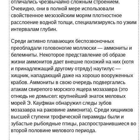
отличались чрезвычайно сложным строением.
Очевидно, они в полной мере использовали
свойственное мезозойским морям плотностное
расслоение водной толщи, специализируясь по узким
интервалам глубин.
Среди активно плавающих беспозвоночных
преобладали головоногие моллюски — аммониты и
белемниты. Некоторое представление об образе
жизни аммонитов дает внешне похожий на них (хотя
и принадлежащий другому отряду) наутилус —
хищник, нападающий даже на хорошо вооруженных
крабов. Аммониты в свою очередь подвергались
атакам свирепого морского ящера мозазавра (это
отнюдь не домысел: крупнейший знаток меловых
морей Э. Кауфман обнаружил следы зубов
мозазавра на раковине аммонита). Среди хищников
высшей ступени трофической пирамиды были и
зубастые рыбоядные птицы, распространившиеся во
второй половине мелового периода.