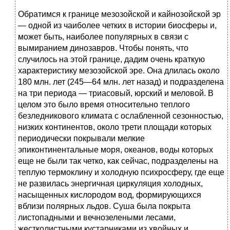
Обратимся к границе мезозойской и кайнозойской эр
— одной из чаиболее четких в истории биосферы и,
может быть, наиболее популярных в связи с
вымиранием динозавров. Чтобы понять, что
случилось на этой границе, дадим очень краткую
характеристику мезозойской эре. Она длилась около
180 млн. лет (245—64 млн. лет назад) и подразделена
на три периода — триасовый, юрский и меловой. В
целом это было время относительно теплого
безледникового климата с ослабленной сезонностью,
низких континентов, около трети площади которых
периодически покрывали мелкие
эпиконтинентальные моря, океанов, воды которых
еще не были так четко, как сейчас, подразделены на
теплую термоклину и холодную психросферу, где еще
не развилась энергичная циркуляция холодных,
насыщенных кислородом вод, формирующихся
вблизи полярных льдов. Суша была покрыта
листопадными и вечнозелеными лесами,
жестколистными кустарниками из хвойных и