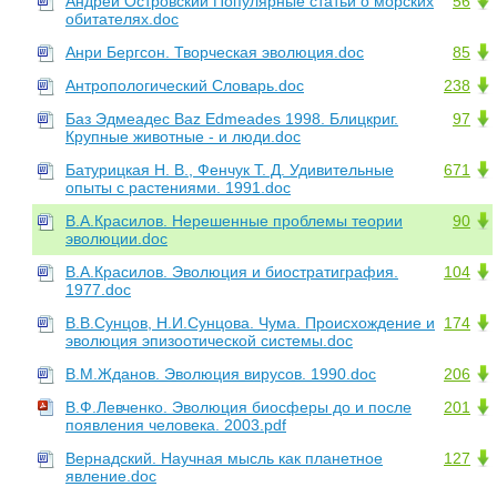
Андрей Островский Популярные статьи о морских
56
обитателях.doc
Анри Бергсон. Творческая эволюция.doc
85
Антропологический Словарь.doc
238
Баз Эдмеадес Baz Edmeades 1998. Блицкриг.
97
Крупные животные - и люди.doc
Батурицкая Н. В., Фенчук Т. Д. Удивительные
671
опыты с растениями. 1991.doc
В.А.Красилов. Нерешенные проблемы теории
90
эволюции.doc
В.А.Красилов. Эволюция и биостратиграфия.
104
1977.doc
В.В.Сунцов, Н.И.Сунцова. Чума. Происхождение и
174
эволюция эпизоотической системы.doc
В.М.Жданов. Эволюция вирусов. 1990.doc
206
В.Ф.Левченко. Эволюция биосферы до и после
201
появления человека. 2003.pdf
Вернадский. Научная мысль как планетное
127
явление.doc