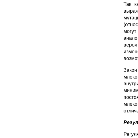
Так к
выраж
мутац
(отно
могут
анало
вероя
измен
возмо
Закон
млеко
внутр
миним
посто
млеко
отлича
Регу
Регул