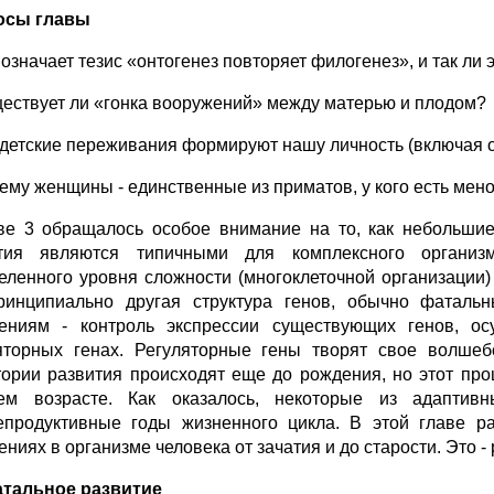
осы главы
 означает тезис «онтогенез повторяет филогенез», и так ли 
ществует ли «гонка вооружений» между матерью и плодом?
к детские переживания формируют нашу личность (включая
чему женщины - единственные из приматов, у кого есть мен
ве 3 обращалось особое внимание на то, как небольшие
ития являются типичными для комплексного органи
еленного уровня сложности (многоклеточной организации
ринципиально другая структура генов, обычно фаталь
ениям - контроль экспрессии существующих генов, 
яторных генах. Регуляторные гены творят свое волшеб
тории развития происходят еще до рождения, но этот про
ем возрасте. Как оказалось, некоторые из адапти
епродуктивные годы жизненного цикла. В этой главе р
ниях в организме человека от зачатия и до старости. Это -
тальное развитие