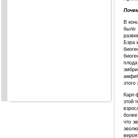
Почем
В кон
было 
разви
Бэра 
биоге
биоге
плода
эмбри
амфиб
этого
Карл 
этой 
взрос
более
что э
эволю
вероя