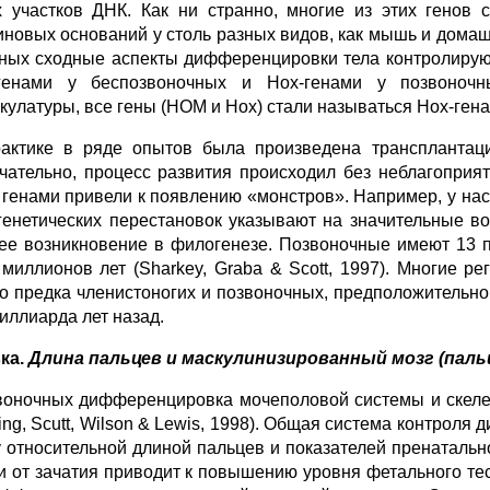
х участков ДНК. Как ни странно, многие из этих генов 
иновых оснований у столь разных видов, как мышь и домашн
ных сходные аспекты дифференцировки тела контролирую
енами у беспозвоночных и Нох-генами у позвоночн
кулатуры, все гены (НОМ и Нох) стали называться Нох-гена
актике в ряде опытов была произведена трансплантаци
чательно, процесс развития происходил без неблагоприя
 генами привели к появлению «монстров». Например, у нас
генетических перестановок указывают на значительные во
ее возникновение в филогенезе. Позвоночные имеют 13 п
 миллионов лет (Sharkey, Graba & Scott, 1997). Многие 
о предка членистоногих и позвоночных, предположительно
иллиарда лет назад.
ка.
Длина пальцев и маскулинизированный мозг (паль
воночных дифференцировка мочеполовой системы и скелет
ing, Scutt, Wilson & Lewis, 1998). Общая система контроля
 относительной длиной пальцев и показателей пренатальн
и от зачатия приводит к повышению уровня фетального те