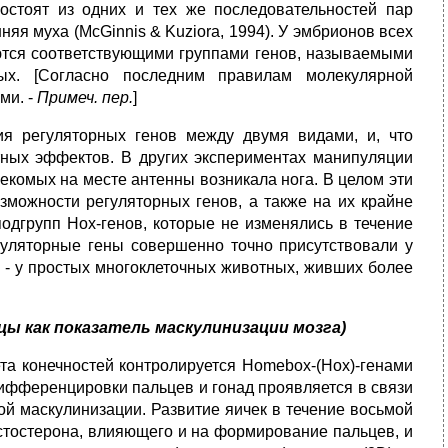
состоят из одних и тех же последовательностей пар
яя муха (McGinnis & Kuziora, 1994). У эмбрионов всех
тся соответствующими группами генов, называемыми
ых. [Согласно последним правилам молекулярной
ми. -
Примеч. пер.
]
я регуляторных генов между двумя видами, и, что
тных эффектов. В других экспериментах манипуляции
екомых на месте антенны возникала нога. В целом эти
зможности регуляторных генов, а также на их крайне
одгрупп Нох-генов, которые не изменялись в течение
регуляторные гены совершенно точно присутствовали у
 - у простых многоклеточных животных, живших более
цы как показатель маскулинизации мозга)
а конечностей контролируется Ноmebох-(Нох)-генами
 дифференцировки пальцев и гонад проявляется в связи
ой маскулинизации. Развитие яичек в течение восьмой
стостерона, влияющего и на формирование пальцев, и