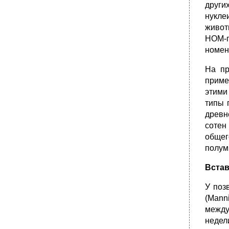
други
нукле
живот
НОМ-г
номен
На пр
приме
этими
типы 
древн
сотен
общег
полум
Встав
У поз
(Mann
между
недел