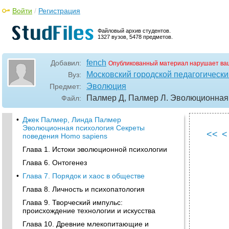
Войти
/
Регистрация
Файловый архив студентов.
1327 вузов, 5478 предметов.
fench
Добавил:
Опубликованный материал нарушает ва
Московский городской педагогически
Вуз:
Эволюция
Предмет:
Палмер Д, Палмер Л. Эволюционная 
Файл:
•
Джек Палмер, Линда Палмер
Эволюционная психология Секреты
<<
<
поведения Homo sapiens
Глава 1. Истоки эволюционной психологии
Глава 6. Онтогенез
•
Глава 7. Порядок и хаос в обществе
Глава 8. Личность и психопатология
Глава 9. Творческий импульс:
происхождение технологии и искусства
Глава 10. Древние млекопитающие и