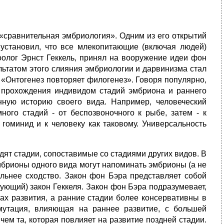
 «сравнительная эмбриология». Одним из его открытий
установил, что все млекопитающие (включая людей)
зоолог Эрнст Геккель, принял на вооружение идеи фон
льтатом этого слияния эмбриологии и дарвинизма стал
 «Онтогенез повторяет филогенез». Говоря популярно,
е прохождения индивидом стадий эмбриона и раннего
нную историю своего вида. Например, человеческий
ного стадий - от беспозвоночного к рыбе, затем - к
 гоминид и к человеку как таковому. Универсальность
ят стадии, сопоставимые со стадиями других видов. В
эмбрионы одного вида могут напоминать эмбрионы (а не
ильнее сходство. Закон фон Бэра представляет собой
ующий) закон Геккеля. Закон фон Бэра подразумевает,
ах развития, а ранние стадии более консервативны в
мутация, влияющая на раннее развитие, с большей
ем та, которая повлияет на развитие поздней стадии.