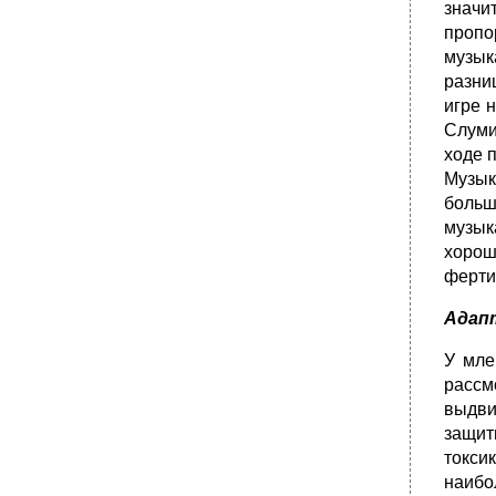
значи
пропо
музык
разни
игре 
Слуми
ходе 
Музык
больш
музык
хорош
ферти
Адапт
У мле
рассм
выдви
защит
токси
наибо