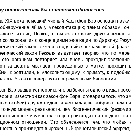
у онтогенез как бы повторяет филогенез
це XIX века немецкий ученый Карл фон Бэр основал науку
обнаружение яйца у млекопитающих; таким образом, он 
ваются из яиц. Позже, в том же столетии, другой немец, 
и согласовал их с концепциями эволюции по Дарвину. Резу
нетический закон Геккеля, сводящийся к знаменитой фразе:
нетический закон Геккеля выдвигает теорию, что по мер
 его организм повторяет или вновь проходит эволюцио
он за девять месяцев, проведенных в матке, проходит м
ии, к рептилии, к млекопитающему, к примату, к подобию
 закона была опровергнута современными биологами.
фон Бэр выдвинул теорию, что эмбрионы одного вида проход
теории, известной как закон фон Бэра, оговаривалось, что 
лых особей) других видов; и чем младше эмбрион, тем с
 точную модель реальности, чем биогенетический (резюмир
волюционные изменения чаще происходят на поздних этап
ционном отношении. Это объясняется тем, что любая 
тностью произведет выраженный фенотипический эффект, ч