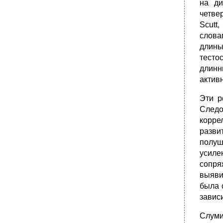
на ди
четве
Scutt
слова
длины
тесто
длинн
актив
Эти р
Следо
корре
разви
полуш
усиле
сопря
выяви
была 
завис
Слуми