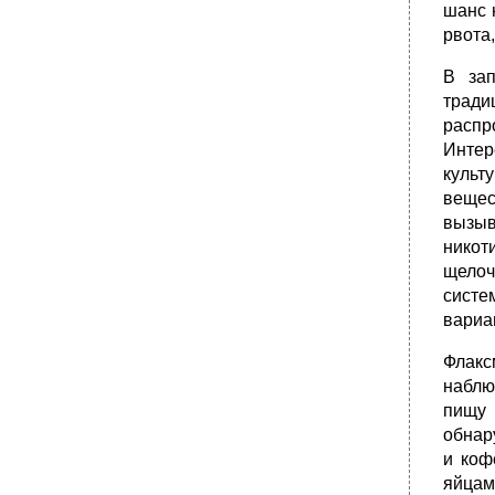
шанс 
рвота
В зап
тради
распр
Интер
культ
вещес
вызыв
никот
щелоч
систе
вариа
Флакс
наблю
пищу 
обнар
и коф
яйцам