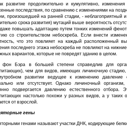
ак развитие продолжительно и кумулятивно, изменения
енные последствия, по сравнению с изменениями на поздн
ии, произошедшей на ранней стадии, - неблагоприятный и
сительно срока развития) мутаций выше вероятность отсутс
 даже повышать адаптацию путем тонких изменений фенот
гию со строительством небоскреба. Если внести измене
тность, что это повлияет на каждый расположенный в
ения последнего этажа небоскреба не повлияют на нижние 
жных вариантов, которые не повредят зданию в целом.
 фон Бэра в большей степени справедлив для орган
питающих), чем для видов, имеющих личиночную стадию, 
иутробном развитии ведущее к изменению давление 
ально или отсутствует. Однако личиночный организм,
янно подвергается давлению естественного отбора. Э
питающих настолько похожи у разных видов, а у таких о
ется от взрослой.
ляторные гены
яторными генами называют участки ДНК, кодирующие белк