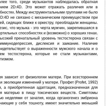
олее того, среди музыкантов наблюдалась обратная
нием 2D:4D. Это может отражать различия или в
обностях. Между инструментальными группами не было
 2D:4D не связано с механическим преимуществом при
лей, сидящих ближе к оркестру, преобладали женщины.
зис, что музыка - это черта мужчин, закрепившаяся в
ртильных способностях и (возможно) о хороших генах.
высокий пренатальный уровень тестостерона связан с
иммунодепрессия, дислексия и заикание. Наличие
видетельствует о выраженности мужского начала и о
м тестостерона, которые не стали музыкантами,
етизмом.
я зависит от физиологии матери. При всестороннем
 эволюции изменений у матери. Профет (Profet, 1992)
ия, а приобретенная адаптация, предназначенная для
я матерью в пищу токсических веществ. Симптомы
ю неделями от зачатия, когда органогенез эмбриона
ечающие у себя тошноту, имеют значительно меньший