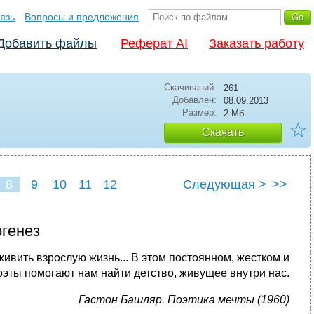
язь
Вопросы и предложения
Добавить файлы
Реферат AI
Заказать работу
Скачиваний:
261
Добавлен:
08.09.2013
Размер:
2 Мб
☆
Скачать
8
9
10
11
12
Следующая >
>>
огенез
ивить взрослую жизнь... В этом постоянном, жестком и
эты помогают нам найти детство, живущее внутри нас.
Гастон Башляр. Поэтика мечты (1960)