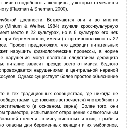
т ничего подобного; а женщины, у которых отмечается
оту (Flaxman & Sherman, 2000).
лубокой древности. Встречаются они и во многих
 (Minturn & Weiher, 1984) изучали кросс-культурную
еет место в 22 культурах, но в 8 культурах его нет.
ты при беременности, имели (в противоположность 22
аисе. Профет предположил, что дефицит питательных
жет нарушить физиологические процессы, в норме
е нарушения могут являться следствием дефицита
ье питание зависит прежде всего от маиса, бедного
сопровождается нарушениями в центральной нервной
осудов. Однако существует более простое объяснение
то в тех традиционных сообществах, где никогда не
ообществами, где токсикоз встречается) употребляют в
стительного (в основном, зерна). Более того, они
ом триместре, испытывают отвращение к алкогольным
ольшей степени - к мясу животных и птиц, к рыбе и
нно опасны для беременных женщин и их эмбрионов,