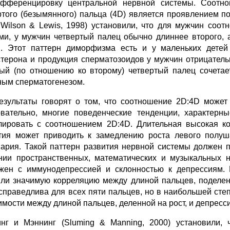
фференцировку центральной нервной системы. Соотнош
ртого (безымянного) пальца (4D) является проявлением п
, Wilson & Lewis, 1998) установили, что для мужчин соо
ми, у мужчин четвертый палец обычно длиннее второго, 
. Этот паттерн диморфизма есть и у маленьких детей 
стерона и продукция сперматозоидов у мужчин отрицатель
ый (по отношению ко второму) четвертый палец сочетае
ным сперматогенезом.
езультаты говорят о том, что соотношение 2D:4D может
вательно, многие поведенческие тенденции, характерн
лировать с соотношением 2D:4D. Длительная высокая ко
тия может приводить к замедлению роста левого полуш
ария. Такой паттерн развития нервной системы должен п
нии пространственных, математических и музыкальных н
жен с иммунодепрессией и склонностью к депрессиям. М
ли значимую корреляцию между длиной пальцев, поделенн
справедлива для всех пяти пальцев, но в наибольшей сте
имости между длиной пальцев, деленной на рост, и депресс
нг и Мэннинг (Sluming & Manning, 2000) установили, 