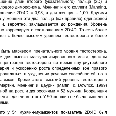
ение длин второго (указательного) пальца (2D) и
олового диморфизма. Мэннинг и его коллеги (Manning,
тношение 2D:4D = 0,98, а для женщин - 1,00. Другими
а у женщин эти два пальца (как правило) одинаковой
и, вероятно, закладывается до рождения. Уровень
но коррелирует с соотношением 2D:4D. То есть более
тся с более высоким уровнем тестостерона и более
 быть маркером пренатального уровня тестостерона.
ые для высоко маскулинизированного мозга, должны
нцентрация тестостерона во время внутриутробного
ария и ускорению роста определенных зон правого
роявляться в ухудшении речевых способностей, но в
авыков. Кроме этого высокий уровень тестостерона
артин, Мэннинг и Даурик (Martin, & Dowrick, 1999)
ой на рост, и депрессиями у 52 мужчин. Корреляция
пени - для четвертого. У 50 женщин не было выявлено
иями.
что у 54 мужчин-музыкантов показатель 2D:4D был