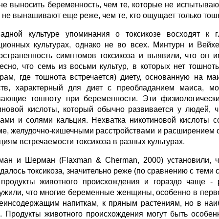
не выносить беременность, чем те, которые не испытываю
, не вынашивают еще реже, чем те, кто ощущает только тошн
адной культуре упоминания о токсикозе восходят к г
ционных культурах, однако не во всех. Минтурн и Вейхер
остраненность симптомов токсикоза и выявили, что он им
есно, что семь из восьми культур, в которых нет тошно
урам, где тошнота встречается) диету, основанную на м
тв, характерный для диет с преобладанием маиса, мо
ающие тошноту при беременности. Эти физиологически
иновой кислоты, который обычно развивается у людей, ч
ами и солями кальция. Нехватка никотиновой кислоты 
ме, желудочно-кишечными расстройствами и расширением с
циям встречаемости токсикоза в разных культурах.
ман и Шерман (Flaxman & Cherman, 2000) установили, ч
далось токсикоза, значительно реже (по сравнению с теми с
продукты животного происхождения и гораздо чаще - ра
ужили, что многие беременные женщины, особенно в перв
еинсодержащим напиткам, к пряным растениям, но в наиб
. Продукты животного происхождения могут быть особе