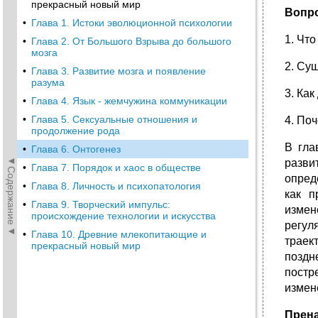
прекрасный новый мир
Вопр
•
Глава 1. Истоки эволюционной психологии
1. Что
•
Глава 2. От Большого Взрыва до большого
мозга
2. Су
•
Глава 3. Развитие мозга и появление
разума
3. Ка
•
Глава 4. Язык - жемчужина коммуникации
•
Глава 5. Сексуальные отношения и
4. По
продолжение рода
В гла
•
Глава 6. Онтогенез
◄Содержание◄
разв
•
Глава 7. Порядок и хаос в обществе
опред
•
Глава 8. Личность и психопатология
как п
•
Глава 9. Творческий импульс:
измен
происхождение технологии и искусства
регул
•
Глава 10. Древние млекопитающие и
траек
прекрасный новый мир
поздн
постр
измене
Прена