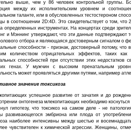
тельно выше, чем у 86 человек контрольной группы. Б
рция между их исполнительским уровнем и соотноше
альном таланте, или в обусловленных тестостероном спос
цы в соотношении 2D:4D. Это свидетельствует о том, что
на определенных инструментах. На концертах среди зрите
нг и Мэннинг утверждают, что эти данные подтверждают те
полового отбора и являющаяся достоверным сигналом о фе
альные способности - признак, достоверный потому, что 
им количеством отрицательных эффектов, таких как 
альных способностей при отсутствии этих недостатков с
их генах. У мужчин с высоким пренатальным уровне
льность может проявляться другими путями, например атл
ивное значение токсикоза
копитающих успешное развитие от зачатия и до рождени
отрении онтогенеза млекопитающих необходимо коснуться и
нул гипотезу, что токсикоз на самом деле - не патолог
ы развивающегося эмбриона или плода от употреблени
коза наиболее интенсивны между шестью и восемнадцать
лее чувствителен к химической агрессии. Женщины, отм