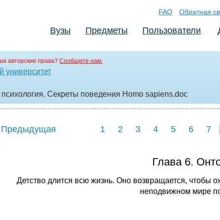
FAQ
Обратная св
Вузы
Предметы
Пользователи
ши авторские права?
Сообщите нам.
й университет
психология. Секреты поведения Homo sapiens
.doc
 Предыдущая
1
2
3
4
5
6
7
Глава 6. Онт
Детство длится всю жизнь. Оно возвращается, чтобы ож
неподвижном мире по