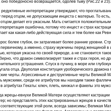
а оно победоносно возвращается, одолев тьму (Рис.22 и 23).
едуктивные интерпретации утверждают, что проглатывание
у перед отцом, не допускающим инцеста с матерью. То есть,
 отцом делает его ужасным. Мать считается положительным
нтерпретация ошибочна, потому что инцест и страх кастраци
пает как какая-либо действующая сила и тем более как Рев
с более глубок, он затрагивает более ранние уровни. Стра
 первичному, а
именно, страху мужчины перед женщиной в ц
ью, которая ужасна по своей природе, а не становится так
Верно, что дракон символизирует также и страх героя, но д
нительного устрашения. Спуск в пучину, в море или глубо
пугала отца. Двуполая конституция уроборического дракона 
ские черты. Агрессивные и деструктивные черты Великой 
ть мужскими, среди ее атрибутов мы находим также фалличе
в атрибутах Гекаты: ключ, плеть, кинжал и факелы это мужс
 жрецы-евнухи Великой Матери осуществляют кастрации 
тер; но представлять этих кастрированных жрецов в качест
 соответствующие этой роли, всегда зависимы; Великая Мать