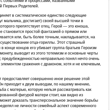
а с событиями и процессами, названными
й Первых Родителей.
иняет в систематическое единство следующие
г мальчика, достигает) своей высшей точки в
оторого препятствует отец. Герой — это юноша,
рое становится простой фантазией о прямом или
вается или, быть более точным, накладывается, на
 существовании отца-гориллы. Этот страшный
в конце концов его убивает группа братьев Героизм
монету, выводит из этого тотемизм и основные черты
ем; предубежденностью неправильно понял нечто очень
 элементом сражения с драконом, хотя и не ключевым,
г предоставляет совершенно иное решение этой
Он приходит к двум выводам, по нашему мнению,
ба с матерью, которую нельзя рассматривать как
ованной фигурой матери стоит, как видно из
 сможет доказать трансперсональное значение борьбы
пределял не личности семейный аспект современного