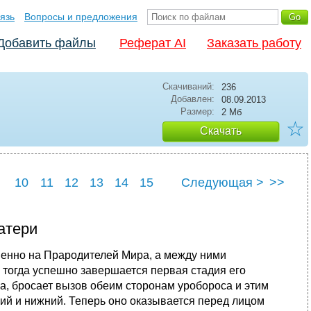
язь
Вопросы и предложения
Добавить файлы
Реферат AI
Заказать работу
Скачиваний:
236
Добавлен:
08.09.2013
Размер:
2 Мб
☆
Скачать
10
11
12
13
14
15
Следующая >
>>
22
23
24
25
матери
енно на Прародителей Мира, а между ними
 тогда успешно завершается первая стадия его
, бросает вызов обеим сторонам уробороса и этим
ий и нижний. Теперь оно оказывается перед лицом