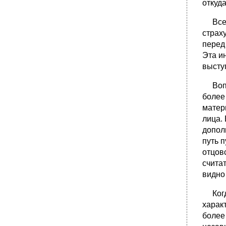
откуд
Все р
страх
перед
Эта и
высту
Вопро
более
матер
лица. 
допол
путь 
отцов
счита
видно 
Когда
харак
более