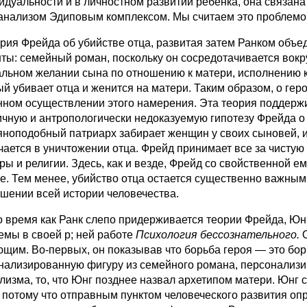
идуальности и в личностном развитии ребенка, она связан
анализом Эдиповым комплексом. Мы считаем это проблемо
я Фрейда об убийстве отца, развитая затем Ранком объед
ты: семейный роман, поскольку он сосредотачивается вокру
альном желании сына по отношению к матери, исполнению к
ый убивает отца и женится на матери. Таким образом, о ге
нном осуществлении этого намерения. Эта теория поддержи
ичную и антропологически недоказуемую гипотезу Фрейда о
яноподобный патриарх забирает женщин у своих сыновей, и 
чается в уничтожении отца. Фрейд принимает все за чистую 
уры и религии. Здесь, как и везде, Фрейд со свойственной 
е. Тем менее, убийство отца остается существенно важным
ошении всей истории человечества.
время как Ранк слепо придерживается теории Фрейда, Юн
емы в своей р; ней работе
Психология бессознательного.
щим. Во-первых, он показывав что борьба героя — это борь
нализированную фигуру из семейного романа, персонализир
лизма, то, что Юнг позднее назвал архетипом матери. Юнг
, потому что отправным пунктом человеческого развития о