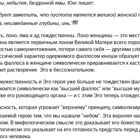
ты, небытия, бездонной ямы. Юнг пишет:
ледует заметить, что пустота является великой женской 
[6]
а, неизведанные глубины, инь."
 лоно, яма и ад тождественны. Лоно женщины — это место 
на является первичным лоном Великой Матери всего порож
остью самоуничтожения, потери самого себя — другими сло
ссический характер одержимого фаллосом юноши образует 
ь фаллоса в женщине символически приравнивается к кастр
ает растворение Эго в бессознательном.
жественность и Эго героя уже больше не тождествен фалло
мается символически как "высший фаллос" или "высшая муже
тве его руководящего органа — и с этим Эго теперь отождес
ость, которая угрожает "верхнему" принципу, символизиру
ваемой
герою тем, что мы назвали "небом". Эта верхняя ча
ном. В мифологическом смысле это доказывает его божеств
огически это указывает на его готовность предстать перед 
ого человека.