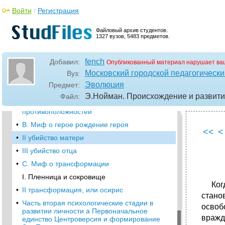
сознания введение
Войти
/
Регистрация
•
Часть первая Мифологические стадии
эволюции сознания а. Миф сотворения
Файловый архив студентов.
I. Уроборос
1327 вузов, 5483 предметов.
•
II великая мать Эго под господством
Уробороса
fench
Добавил:
Опубликованный материал нарушает ва
•
Сферы Ужасной Матери
Московский городской педагогически
Вуз:
•
Отношения между сыном-любовником и
Эволюция
Предмет:
Великой Матерью
Э.Нойман. Происхождение и развити
Файл:
•
III разделение прародителей мира: принцип
противоположностей
•
В. Миф о герое рождение героя
<<
<
•
II убийство матери
•
III убийство отца
•
C. Миф о трансформации
I. Пленница и сокровище
Когда
•
II трансформация, или осирис
стано
•
Часть вторая психологические стадии в
освоб
развитии личности а Первоначальное
вражд
единство Центроверсия и формирование