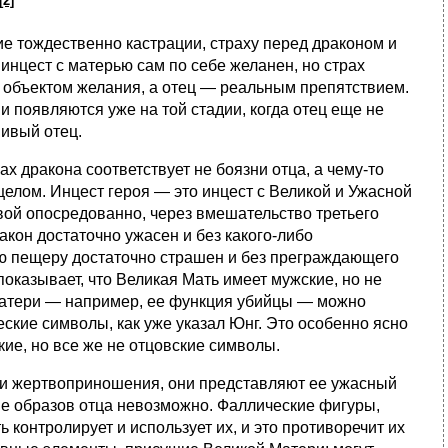
[2]
 тождественно кастрации, страху перед драконом и
 инцест с матерью сам по себе желанен, но страх
 объектом желания, а отец — реальным препятствием.
и появляются уже на той стадии, когда отец еще не
нивый отец.
х дракона соответствует не боязни отца, а чему-то
елом. Инцест героя — это инцест с Великой и Ужасной
овой опосредованно, через вмешательство третьего
ракон достаточно ужасен и без какого-либо
кую пещеру достаточно страшен и без преграждающего
показывает, что Великая Мать имеет мужские, но не
Матери — например, ее функция убийцы — можно
ские символы, как уже указал Юнг. Это особенно ясно
кие, но все же не отцовские символы.
и жертвоприношения, они представляют ее ужасный
ве образов отца невозможно. Фаллические фигуры,
 контролирует и использует их, и это противоречит их