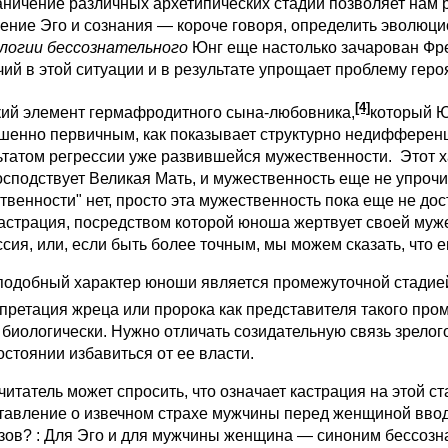
аничение различных архетипических стадий позволяет нам р
ение Эго и сознания — короче говоря, определить эволюци
логии бессознательного
Юнг еще настолько зачарован Фре
чий в этой ситуации и в результате упрощает проблему геро
[4]
ий элемент гермафродитного сына-любовника,
который Ю
шенно первичным, как показывает структурно недифференц
ьтатом регрессии уже развившейся мужественности. Этот ха
осподствует Великая Мать, и мужественность еще не упрочи
твенности" нет, просто эта мужественность пока еще не до
астрация, посредством которой юноша жертвует своей муже
ссия, или, если быть более точным, мы можем сказать, что 
одобный характер юноши является промежуточной стадией,
претация жреца или пророка как представителя такого пром
 биологически. Нужно отличать созидательную связь зрелого
остоянии избавиться от ее власти.
татель может спросить, что означает кастрация на этой ст
тавление о извечном страхе мужчины перед женщиной вво
зов? : Для Эго и для мужчины женщина — синоним бессозна