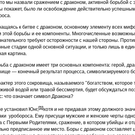
 что мы назвали сражением с драконом, активной борьбой с
ы покажет, было ли освобождение действительно успешным и
роса.
аясь к битве с драконом, основному элементу всех мифо
и этой борьбы и ее компоненты. Многочисленные возможны
знательного требуют осторожности с нашей стороны. Прот
чные стадии одной основной ситуации, и только лишь в еди
ная картина.
а с драконом имеет три основных компонента: герой, драк
вище — конечный результат процесса, символизируемого б
тер этого сокровища, называемого "богатством, которое 
 живой водой или травой бессмертия, будет обсуждаться п
с: что означает символ Дракона?
[1]
же установил Юнг,
хотя и не придавая этому должного знач
аки уробороса. Ему присущи мужские и женские черты одн
а с Первыми Родителями, сражение, в котором убийцы и отца
льно предписанное им место. Боры с драконом составляет ц