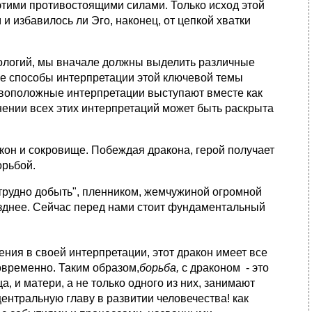
 этими противостоящими силами. Только исход этой
 избавилось ли Эго, наконец, от цепкой хватки
логий, мы вначале должны выделить различные
е способы интерпретации этой ключевой темы
ивоположные интерпретации выступают вместе как
нении всех этих интерпретаций может быть раскрыта
он и сокровище. Побеждая дракона, герой получает
орьбой.
трудно добыть", пленником, жемчужиной огромной
озднее. Сейчас перед нами стоит фундаментальный
ения в своей интерпретации, этот дракон имеет все
овременно. Таким образом,
борьба,
с драконом - это
, и матери, а не только одного из них, занимают
ентральную главу в развитии человечества! как