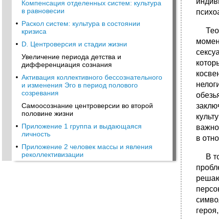
индив
Компенсация отделенных систем: культура
в равновесии
психо
•
Раскол систем: культура в состоянии
Теори
кризиса
момен
•
D. Центроверсия и стадии жизни
сексу
Увеличение периода детства и
котор
дифференциация сознания
косве
•
Активация коллективного бессознательного
нелог
и изменения Эго в период полового
созревания
обезь
Самоосознание центроверсии во второй
заклю
половине жизни
культ
•
Приложение 1 группа и выдающаяся
важно
личность
в отн
•
Приложение 2 человек массы и явления
реколлективизации
В то 
пробл
решаю
персо
симво
героя