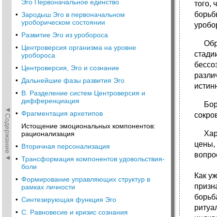
Эго Первоначальное единство
того,
борьб
•
Зародыш Эго в первоначальном
уроборическом состоянии
уробо
•
Развитие Эго из уробороса
Обращ
•
Центроверсия организма на уровне
стади
уробороса
бессо
•
Центроверсия, Эго и сознание
разли
•
Дальнейшие фазы развития Эго
истин
•
В. Разделение систем Центроверсия и
дифференциация
Борьб
◄Содержание◄
•
Фрагментация архетипов
сокро
Истощение эмоциональных компонентов:
Харак
рационализация
цены,
•
Вторичная персонализация
вопро
•
Трансформация компонентов удовольствия-
боли
Как у
•
Формирование управляющих структур в
призн
рамках личности
борьб
•
Синтезирующая функция Эго
ритуа
•
С. Равновесие и кризис сознания