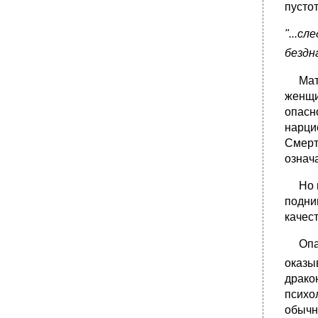
пусто
"...с
бездн
Мать,
женщи
опасн
нарци
Смерт
означ
Но му
подни
качес
Опасн
оказы
драко
психол
обычн