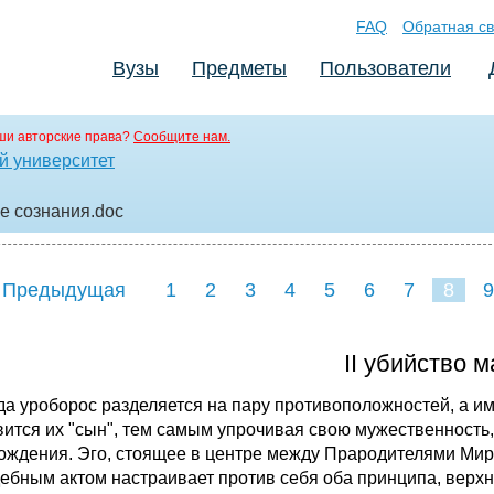
FAQ
Обратная св
Вузы
Предметы
Пользователи
ши авторские права?
Сообщите нам.
й университет
е сознания
.doc
 Предыдущая
1
2
3
4
5
6
7
8
9
16
17
18
19
20
21
II убийство 
 уроборос разделяется на пару противоположностей, а им
вится их "сын", тем самым упрочивая свою мужественность,
ождения. Эго, стоящее в центре между Прародителями Мира
ебным актом настраивает против себя оба принципа, верхн