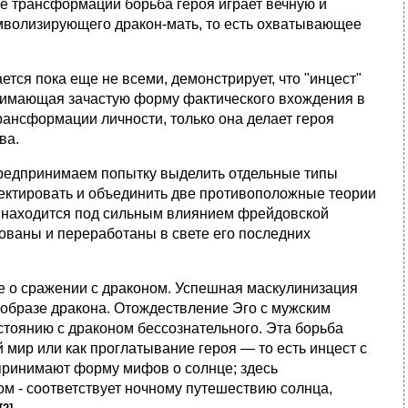
се трансформации борьба героя играет вечную и
мволизирующего дракон-мать, то есть охватывающее
ся пока еще не всеми, демонстрирует, что "инцест"
нимающая зачастую форму фактического вхождения в
трансформации личности, только она делает героя
ва.
редпринимаем попытку выделить отдельные типы
ректировать и объединить две противоположные теории
 находится под сильным влиянием фрейдовской
рованы и переработаны в свете его последних
е о сражении с драконом. Успешная маскулинизация
в образе дракона. Отождествление Эго с мужским
стоянию с драконом бессознательного. Эта борьба
й мир или как проглатывание героя — то есть инцест с
 принимают форму мифов о солнце; здесь
м - соответствует ночному путешествию солнца,