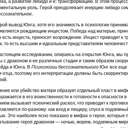
ека, а развитие либидо и е: трансформацию. В этом процес
ментальную роль. Герой преодолевает инерцию либидо си
ессознательное.
й вывод Юнга, хотя его значимость в психологии принимает
 является рождающим инцестом. Победа над матерью, при
то есть инцеста, приносит возрождение. Инцест приводит к 
м, то есть высшим и идеальным представителем человечест
тоящем исследовании, опираясь на открытия Юнга, мы п
ы с драконом и ее различные стадии и таким образом скор
йда и Юнга. В
Психологии бессознательного
Юнг все еще
и отца, поэтому его интерпретации должны быть скорректи
тий.
ение или убийство матери образует отдельный пласт в миф
ыражается в его воинственности и готовности к опасности 
нием вызывает психический раскол, что приводит к противо
тавляется по-разному: как вход в пещеру, спуск в подземны
ью. Это наиболее ясно показано в мифах о герое, которые
атывание героя драконом — ночью, морем, подземным миро