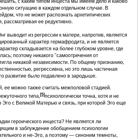
ешить, с каким типом инцеста мы имеем дело и каково
онную ситуацию в каждом отдельном случае. В
йдом, что не может распознать архетипических
я, рассматривая ее редуктивно.
нг выводит из регрессии к матери, напротив, является
ированный характер гермафродита, и не является
рактер складывается на более глубоком уровне, где
лась; поэтому никакого "самоотречения от
стигла никакой независимости. По общему признанию,
ственностью, регрессивна, но это лишь частичная
его развитие было подавлено в зародыше.
 ее можно также считать межполовой стадией.
[5]
ежуточного типа,
психологически точна, хотя и не
 Эго с Великой Матерью и связь, при которой Эго еще
адии героического инцеста? Не является ли
дящим в заблуждение обобщением психологии
тельного и не-Эго, а поэтому — синоним темноты,