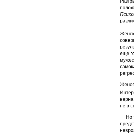
Разгр
полож
Психо
разли
Женск
совер
резул
еще г
мужес
самок
регре
Женоп
Интер
верна
не в с
Но чи
предс
невро