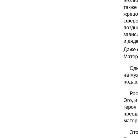
незав
также
жрецо
сфере
поздн
завис
и дяд
Даже 
Матери
Однак
на му
подав
Рассм
Эго, 
героя
преод
матер
Это п