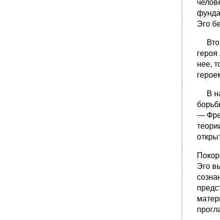
челов
фунда
Эго б
Второ
героя
нее, 
герое
В нас
борьб
— Фре
теори
откры
Покор
Эго в
созна
предс
матер
прогл