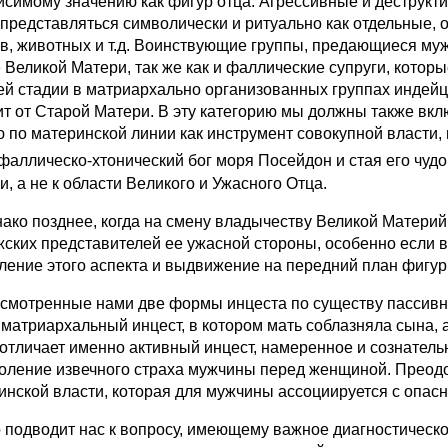
исимому значению как фигур отца. Агрессивные и деструкт
 представляться символически и ритуально как отдельные, о
в, животных и т.д. Воинствующие группы, предающиеся мужск
 Великой Матери, так же как и фаллические супруги, кото
ей стадии в матриархально организованных группах индей
ит от Старой Матери. В эту категорию мы должны также вклю
ю по материнской линии как инструмент совокупной власти,
фаллическо-хтонический бог моря Посейдон и стая его чуд
, а не к области Beликого и Ужасного Отца.
о позднее, когда на смену владычеству Великой Материй 
жских представителей ее ужасной стороны, особенно если 
ление этого аспекта и выдвижение на передний план фигур
отренные нами две формы инцеста по существу пассивный
и матриархальный инцест, в котором мать соблазняла сына,
 отличает именно активный инцест, намеренное и сознател
оление извечного страха мужчины перед женщиной. Преодол
инской власти, которая для мужчины ассоциируется с опасн
одводит нас к вопросу, имеющему важное диагностическое