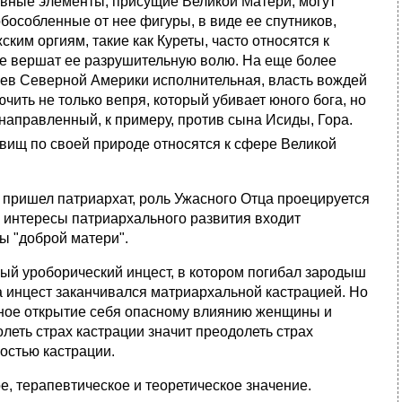
ивные элементы, присущие Великой Матери; могут
бособленные от нее фигуры, в виде ее спутников,
им оргиям, такие как Куреты, часто относятся к
рые вершат ее разрушительную волю. На еще более
цев Северной Америки исполнительная, власть вождей
чить не только вепря, который убивает юного бога, но
 направленный, к примеру, против сына Исиды, Гора.
овищ по своей
природе относятся к сфере Великой
пришел патриархат, роль Ужасного Отца проецируется
в интересы патриархального развития входит
ы "доброй матери".
 уроборический инцест, в котором погибал зародыш
 а инцест заканчивался матриархальной кастрацией. Но
ьное открытие себя опасному влиянию женщины и
еть страх кастрации значит преодолеть страх
остью кастрации.
, терапевтическое и теоретическое значение.