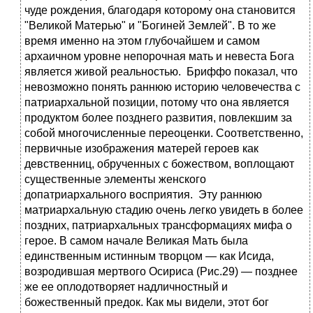
чуде рождения, благодаря которому она становится
"Великой Матерью" и "Богиней Землей". В то же
время именно на этом глубочайшем и самом
архаичном уровне непорочная мать и невеста Бога
является живой реальностью. Бриффо показал, что
невозможно понять раннюю историю человечества с
патриархальной позиции, потому что она является
продуктом более позднего развития, повлекшим за
собой многочисленные переоценки. Соответственно,
первичные изображения матерей героев как
девственниц, обрученных с божеством, воплощают
существенные элементы женского
допатриархального восприятия. Эту раннюю
матриархальную стадию очень легко увидеть в более
поздних, патриархальных трансформациях мифа о
герое. В самом начале Великая Мать была
единственным истинным творцом — как Исида,
возродившая мертвого Осириса (Рис.29) — позднее
же ее оплодотворяет надличностный и
божественный предок. Как мы видели, этот бог