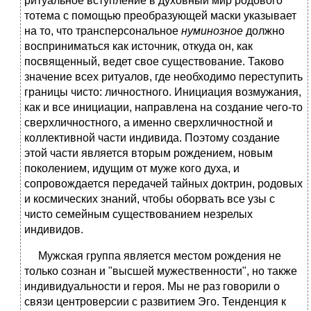
ритуальное вступление в духовный мир родового
тотема с помощью преобразующей маски указывает
на то, что трансперсональное
нуминозное
должно
восприниматься как источник, откуда он, как
посвященный, ведет свое существование. Таково
значение всех ритуалов, где необходимо переступить
границы чисто: личностного. Инициация возмужания,
как и все инициации, направлена на создание чего-то
сверхличностного, а именно сверхличностной и
коллективной части индивида. Поэтому создание
этой части является вторым рождением, новым
поколением, идущим от муже кого духа, и
сопровождается передачей тайных доктрин, родовых
и космических знаний, чтобы оборвать все узы с
чисто семейным существованием незрелых
индивидов.
Мужская группа является местом рождения не
только сознан и "высшей мужественности", но также
индивидуальности и героя. Мы не раз говорили о
связи центроверсии с развитием Эго. Тенденция к