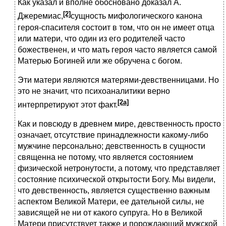
Как указал и вполне обосновано доказал А.
[2]
Джеремиас,
сущность мифологического канона
героя-спасителя состоит в том, что он не имеет отца
или матери, что один из его родителей часто
божественен, и что мать героя часто является самой
Матерью Богиней или же обручена с богом.
Эти матери являются матерями-девственницами. Но
это не значит, что психоаналитики верно
[2a]
интерпретируют этот факт.
Как и повсюду в древнем мире, девственность просто
означает, отсутствие принадлежности какому-либо
мужчине персонально; девственность в сущности
священна не потому, что является состоянием
физической нетронутости, а потому, что представляет
состояние психической открытости Богу. Мы видели,
что девственность, является существенно важным
аспектом Великой Матери, ее дательной силы, не
зависящей не ни от какого супруга. Но в Великой
Матери присутствует также и порождающий мужской