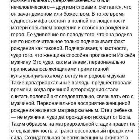
исключительного, сверхчеловеческого или
нечеловеческого
—
другими словами, считается, что
он зачат демоном или божеством. В то же время
сущность мифа состоит в полной поглощенности
матери событием рождения и особенно рождения
героя. Ее удивление по поводу того, что она родила
нечто исключительное только подчеркивает факт
рождения как таковой. Подчеркивает, в частности,
чудо того, что женщина способна произвести Из себя
мужчину. Это чудо, как мы знаем, первоначально
приписывалось женщинами примитивной
культуры
нуминозному,
ветру или родовым духам.
Такие допатриархальные взгляды предшествовали
времени, когда причиной деторождения стали
считать половой акт следовательно, связывать его с
мужчиной. Первоначальное восприятие женщиной
рождения является матриархальным. Отец ребенка
— не мужчина: чудо деторождения исходит от Бога.
Таким образом, на матриархальной стадии правит не
отец как личность, а трансперсональный предок или
сила. Созидательная энергия женщины оживает в