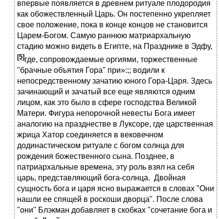
впервые появляется в древнем ритуале плодородия
как обожествленный Царь. Он постепенно укрепляет
свое положение, пока в конце концов не становится
Царем-Богом. Самую раннюю матриархальную
стадию можно видеть в Египте, на Празднике в Эдфу,
[5]
где, сопровождаемые оргиями, торжественные
"брачные объятия Гора" при»:;; водили к
непосредственному зачатию юного Гора-Царя. Здесь
зачинающий и зачатый все еще являются одним
лицом, как это было в сфере господства Великой
Матери. Фигура непорочной невесты Бога имеет
аналогию на празднестве в Луксоре, где царственная
жрица Хатор соединяется в вековечном
додинастическом ритуале с богом солнца для
рождения божественного сына. Позднее, в
патриархальные времена, эту роль взял на себя
царь, представляющий бога-солнца. Двойная
сущность бога и царя ясно выражается в словах "Они
нашли ее спящей в роскоши дворца". После слова
"они" Блэкман добавляет в скобках "сочетание бога и