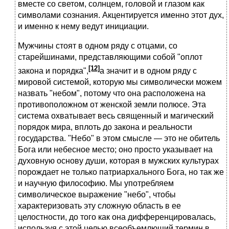
вместе со светом, солнцем, головой и глазом как
символами сознания. Акцентируется именно этот дух,
и именно к нему ведут инициации.
Мужчины стоят в одном ряду с отцами, со
старейшинами, представляющими собой "оплот
[12]
закона и порядка",
а значит и в одном ряду с
мировой системой, которую мы символически можем
назвать "небом", потому что она расположена на
противоположном от женской земли полюсе. Эта
система охватывает весь священный и магический
порядок мира, вплоть до закона и реальности
государства. "Небо" в этом смысле — это не обитель
Бога или небесное место; оно просто указывает на
духовную основу души, которая в мужских культурах
порождает не только патриархального Бога, но так же
и научную философию. Мы употребляем
символическое выражение "небо", чтобы
характеризовать эту сложную область в ее
целостности, до того как она дифференцировалась,
используя с этой целью всеобъемлющий термин в