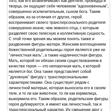
того, как его возвеличивают как деятеля, провидца и
творца, он ощущает себя человеком "вдохновенным",
совершенно исключительным, сыном бога. Таким
образом, из-за отличия от других, герой
воспринимает своего трансперсонального родителя
совершенно иначе, чем земного отца, с которым
разделяет свою телесную и коллективную сущность.
С этой точки зрения мы можем понять также и
раздвоение фигуры матери. Женским воплощением
божественной родительницы героя является уже не
"личностная мать", а также надличностная фигура.
Мать, которой он обязан своим существованием в
качестве героя — это непорочная мать, к которой
является бог. Она также представляет собой
"духовную" фигуру с трансперсональными
характеристиками. Она существует рядом с
личностной матерью, которая выносила его в своем
теле, и то ли как животное, то ли как кормилица,
выкормила его. Таким образом, родительские фигуры
героя дублируются, и имеют как личностный, так и
трансперсональный характер. Их смешение друг с