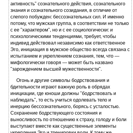
активность" сознательного действия, сознательного
знания и сознательного созидания, в отличие от
слепого побужден: бессознательных сил. И именно
потому, что мужская группа, в соответствии не только
с ее "характером", но и с ее социологически: и
психологическими тенденциями, требует, чтобы
индивид действовал независимо как ответственное
Эго, инициация в мужское общество всегда связана с
испытанием и укреплением сознания, тем, что —
мифологически говоря — может быть названо
"зарождением высшей мужественности".
Огонь и другие символы бодрствования и
бдительности играют важную роль в обрядах
инициации, где юноши должны "бодрствовать и
наблюдать", то есть учиться одолевать тело и
инерцию бессознательного, борясь с усталостью.
Сохранение бодрствующего состояния и
выносливость по отношению к страху, голоду и боли
выступают вместе как существенные элементы
укрепления Эго и тренировки воли. К тому же,