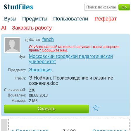
Вузы
Предметы
Пользователи
Реферат
AI
Заказать работу
fench
Добавил:
Опубликованный материал нарушает ваши авторские
права?
Сообщите нам.
Московский городской педагогический
Вуз:
университет
Эволюция
Предмет:
Э.Нойман. Происхождение и развитие
Файл:
сознания
.doc
Скачиваний:
236
Добавлен:
08.09.2013
Размер:
2 Мб
☆
Скачать