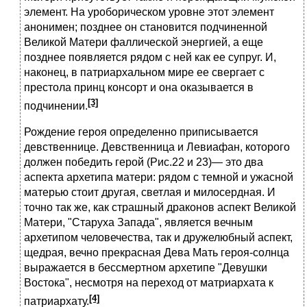
элемент. На уроборическом уровне этот элемент
анонимен; позднее он становится подчиненной
Великой Матери фаллической энергией, а еще
позднее появляется рядом с ней как ее супруг. И,
наконец, в патриархальном мире ее свергает с
престола принц консорт и она оказывается в
[3]
подчинении.
Рождение героя определенно приписывается
девственнице. Девственница и Левиафан, которого
должен победить герой (Рис.22 и 23)
—
это два
аспекта архетипа матери: рядом с темной и ужасной
матерью стоит другая, светлая и милосердная. И
точно так же, как страшный драконов аспект Великой
Матери, "Старуха Запада", является вечным
архетипом человечества, так и дружелюбный аспект,
щедрая, вечно прекрасная Дева Мать героя-солнца
выражается в бессмертном архетипе "Девушки
Востока", несмотря на переход от матриархата к
[4]
патриархату.