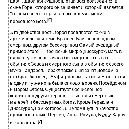
царя". Двойная сущность отца воспроизводится в
сыне Горе, которого он зачинает и который является
"сыном своего отца и в то же время сыном
[6]
верховного Бога.
Эта двойственность героя появляется также в
архетипической теме Братьев-Близнецов, одном
смертном, другом бессмертном Самый очевидный
пример этого — греческий миф о Диоскурах. мать в
одну и ту же ночь зачала бессмертного сына в
объятиях Зевса и смертного сына в объятиях своего
мужа Тандарея. Геракл также был зачат Зевсом, а
его брат-близнец - Амфитрионом. Также и мать Тесея
в одну и ту же ночь была оплодотворена Посейдоном
и Царем Эгеем. Существует бесчисленное
количество других героев — сыновей смертных
матерей и бессмертных богов. Кроме Геракла и
Диоскуров, нам хотелось бы упомянуть в качестве
примеров только Персея, Иона, Ромула, Будду, Карну
[7]
и Зороастра.