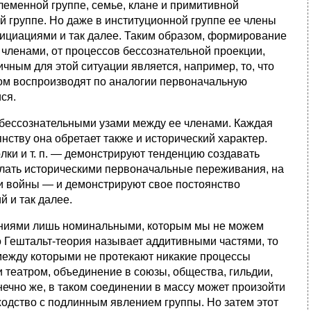
 племенной группе, семье, клане и примитивной
ой группе. Но даже в институционной группе ее члены
ициациями и так далее. Таким образом, формирование
 членами, от процессов бессознательной проекции,
ным для этой ситуации является, например, то, что
зом воспроизводят по аналогии первоначальную
ся.
бессознательными узами между ее членами. Каждая
нству она обретает также и исторический характер.
лки и т. п. — демонстрируют тенденцию создавать
елать историческими первоначальные переживания, на
и войны — и демонстрируют свое постоянство
й и так далее.
ниями лишь номинальными, которым мы не можем
то Гештальт-теория называет аддитивными частями, то
между которыми не протекают никакие процессы
 театром, объединение в союзы, общества, гильдии,
онечно же, в таком соединении в массу может произойти
сходство с подлинным явлением группы. Но затем этот