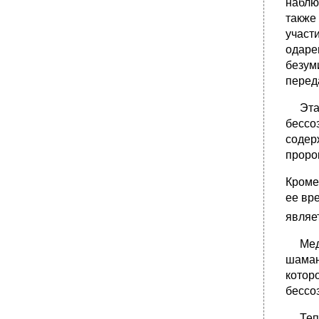
наблю
также
участ
одаре
безум
перед
Эта с
бессо
содер
проро
Кроме
ее вр
являе
Медиу
шаман
котор
бессо
Тепер