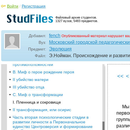
сознания введение
Войти
/
Регистрация
•
Часть первая Мифологические стадии
эволюции сознания а. Миф сотворения
Файловый архив студентов.
I. Уроборос
1327 вузов, 5483 предметов.
•
II великая мать Эго под господством
Уробороса
fench
Добавил:
Опубликованный материал нарушает ва
•
Сферы Ужасной Матери
Московский городской педагогически
Вуз:
•
Отношения между сыном-любовником и
Эволюция
Предмет:
Великой Матерью
Э.Нойман. Происхождение и развити
Файл:
•
III разделение прародителей мира: принцип
противоположностей
•
В. Миф о герое рождение героя
<<
<
•
II убийство матери
•
III убийство отца
•
C. Миф о трансформации
I. Пленница и сокровище
Мы по
•
II трансформация, или осирис
перво
•
Часть вторая психологические стадии в
групп
развитии личности а Первоначальное
разли
единство Центроверсия и формирование