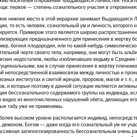
хию носителей откровений -Выдающихся Личностей. Носител
ещи: первое — степень сознательного участия в откровени
 нижнее место в этой иерархии занимает Выдающаяся Лич
ии, то есть человек, сознательный ум и личность которого н
ируется. Примером этого является широко распространенн
лизирующих предназначенного для принесения в жертву бога
мер, богиня плодородия, или по какой-нибудь символическ
ительной черте своего тела, например, они могут быть аль
еских недостатков, якобы изобличавших ведьму в Средние 
туциональными, как в случае принесения в жертву пленник
ой непосредственной взаимосвязи между личностью и про
иозных институтах и свитой жрецов, пророков, магов и т. п
ов, и которые поэтому в данной ситуации являются активн
ция бессознательного содержимого группы на индивида, вс
то видно из многочисленных нарушений обета, делающих ег
ые табу уже не применимы.
лее высоком уровне располагается индивид, непосредс
, демоном, Богом — даже когда его сознательный ум не уча
ассивная загипнотизированность бессознательным очень р