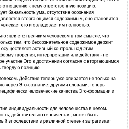
по отношению к нему ответственную позицию.
ует банальность ума, отсутствие осознания
одавляется вторгающимся содержимым, оно становится
увлекает его и овладевает им полностью.
о является великим человеком в том смысле, что
только тем, что бессознательное содержимое держит
же осуществляет активный контроль над этим
орму творения, интерпретации или действия - не
ное участие Эго в достижении согласия с вторгающимся
ь твердую позицию.
веком. Действие теперь уже опирается не только на
ю через Эго-сознание; другими словами, теперь
специфически человеческие качества Эго-формации и
я индивидуальности для человечества в целом.
сть, действительно героическая, может быть
рый впоследствии в различной степени затрагивает