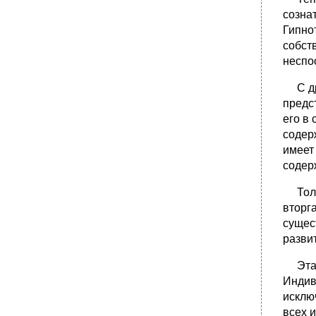
созна
Гипно
собст
неспо
С дру
предс
его в 
содер
имеет
содер
Тольк
вторг
сущес
разви
Эта к
Индив
исклю
всех 