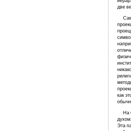
иерар
две в
Самое
проекц
проец
симво
напри
отлич
физич
инсти
никак
религ
метод
проек
как э
обычн
На бо
духом
Эта п