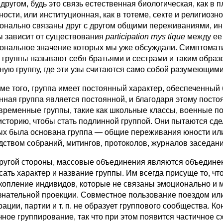
 другом, будь это связь естественная биологическая, как в
ости, или институционная, как в тотеме, секте и религиозн
онально связаны друг с другом общими переживаниями, ин
ы зависит от существования
participation rnys tique
между ее
ональное значение которых мы уже обсуждали. Симптоматич
 группы называют себя братьями и сестрами и таким обра
ную группу, где эти узы считаются само собой разумеющими
 того, группа имеет постоянный характер, обеспеченный 
нная группа является постоянной, и благодаря этому постоя
временные группы, такие как школьные классы, военные по
историю, чтобы стать подлинной группой. Они пытаются сд
ых была основана группа — общие переживания юности ил
дством собраний, митингов, протоколов, журналов заседани
гой стороны, массовые объединения являются объедине
сать характер и название группы. Им всегда присуще то, ч
скопление индивидов, которые не связаны эмоционально и 
знательной проекции. Совместное пользование поездом или
ации, партии и т. п. не образует группового сообщества. К
чное группирование, так что при этом появится частичное 