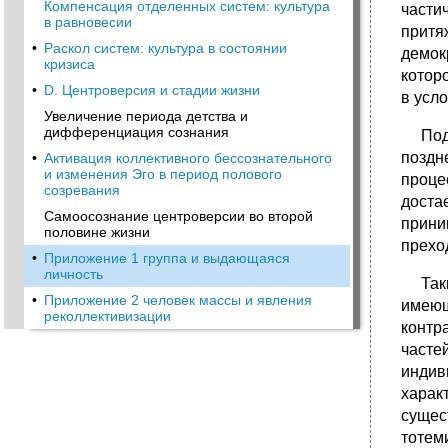
Компенсация отделенных систем: культура
части
в равновесии
притя
•
Раскол систем: культура в состоянии
демок
кризиса
котор
•
D. Центроверсия и стадии жизни
в усл
Увеличение периода детства и
дифференциация сознания
Подоб
поздн
•
Активация коллективного бессознательного
и изменения Эго в период полового
проце
созревания
доста
Самоосознание центроверсии во второй
приним
половине жизни
прехо
•
Приложение 1 группа и выдающаяся
личность
Таким
•
Приложение 2 человек массы и явления
имеющ
реколлективизации
контр
часте
индив
харак
сущес
тотем