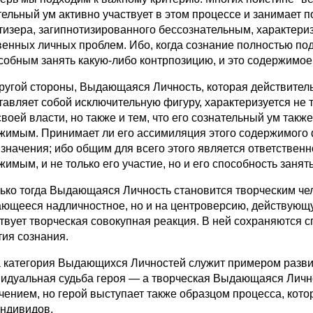
тельный ум активно участвует в этом процессе и занимает 
тизера, загипнотизированного бессознательным, характериз
венных личных проблем. Ибо, когда сознание полностью п
собным занять какую-либо контрпозицию, и это содержимое 
гой стороны, Выдающаяся Личность, которая действительн
тавляет собой исключительную фигуру, характеризуется не 
своей власти, но также и тем, что его сознательный ум так
жимым. Принимает ли его ассимиляция этого содержимого ф
 значения; ибо общим для всего этого является ответствен
жимым, и не только его участие, но и его способность занят
о тогда Выдающаяся Личность становится творческим чело
ающееся надличностное, но и на центроверсию, действующу
твует творческая совокупная реакция. В ней сохраняются 
тия сознания.
атегория Выдающихся Личностей служит примером развити
идуальная судьба героя — а творческая Выдающаяся Лично
чением, но герой выступает также образцом процесса, кото
индивидов.