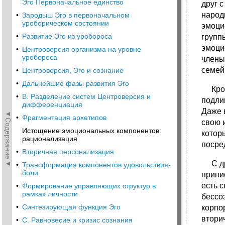
Эго Первоначальное единство
друг с
народн
•
Зародыш Эго в первоначальном
уроборическом состоянии
эмоци
•
Развитие Эго из уробороса
групп
эмоци
•
Центроверсия организма на уровне
уробороса
члены
семей
•
Центроверсия, Эго и сознание
•
Дальнейшие фазы развития Эго
Кроме
•
В. Разделение систем Центроверсия и
подли
дифференциация
Даже 
◄Содержание◄
•
Фрагментация архетипов
свою 
Истощение эмоциональных компонентов:
котор
рационализация
посре
•
Вторичная персонализация
С дру
•
Трансформация компонентов удовольствия-
боли
припи
есть 
•
Формирование управляющих структур в
рамках личности
бессо
•
Синтезирующая функция Эго
корпор
втори
•
С. Равновесие и кризис сознания