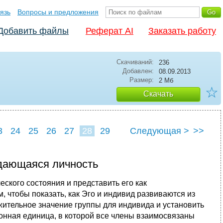
язь
Вопросы и предложения
Добавить файлы
Реферат AI
Заказать работу
Скачиваний:
236
Добавлен:
08.09.2013
Размер:
2 Мб
☆
Скачать
3
24
25
26
27
28
29
Следующая >
>>
дающаяся личность
кого состояния и представить его как
, чтобы показать, как Эго и индивид развиваются из
ительное значение группы для индивида и установить
ионная единица, в которой все члены взаимосвязаны