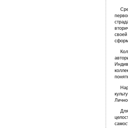
Средн
перво
страд
втори
своей
сформ
Колле
автор
Индив
колле
понят
Наряд
культ
Лично
Для ч
целос
самост