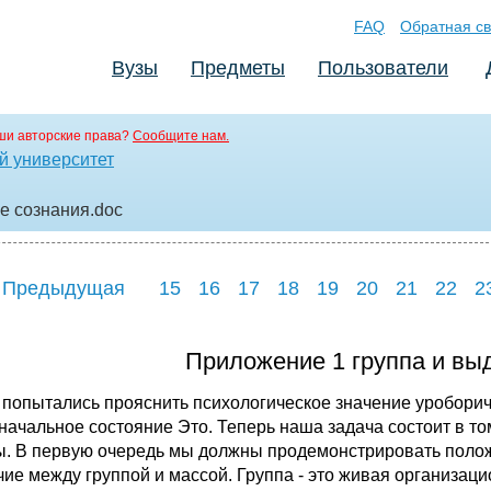
FAQ
Обратная св
Вузы
Предметы
Пользователи
ши авторские права?
Сообщите нам.
й университет
е сознания
.doc
 Предыдущая
15
16
17
18
19
20
21
22
2
Приложение 1 группа и вы
пытались прояснить психологическое значение уроборичес
начальное состояние Это. Теперь наша задача состоит в том
ы. В первую очередь мы должны продемонстрировать полож
чие между группой и массой. Группа - это живая организац