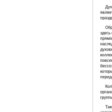
Духов
являе
празд
Обрет
здесь
прямо
насле
духов
колле
повсе
бессо
котор
перед
Колле
орган
групп
Таким