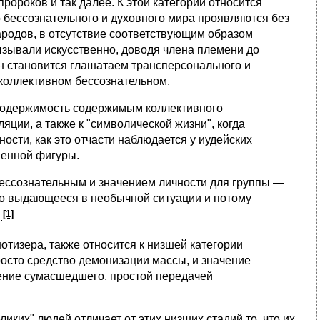
ророков и так далее. К этой категории относится
 бессознательного и духовного мира проявляются без
народов, в отсутствие соответствующим образом
ызывали искусственно, доводя члена племени до
н становится глашатаем трансперсонального и
коллективном бессознательном.
 одержимость содержимым коллективного
яции, а также к "символической жизни", когда
сти, как это отчасти наблюдается у иудейских
венной фигуры.
бессознательным и значением личности для группы —
то выдающееся в необычной ситуации и потому
[1]
.
изера, также относится к низшей категории
сто средство демонизации массы, и значение
чение сумасшедшего, простой передачей
их" людей отличает от этих низших стадий то, что их