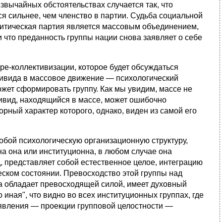
звычайных обстоятельствах случается так, что
я сильнее, чем членство в партии. Судьба социальной
литическая партия является массовым объединением,
и что преданность группы нации снова заявляет о себе
-коллективизации, которое будет обсуждаться
дивида в массовое движение — психологический
ожет сформировать группу. Как мы увидим, массе не
дивид, находящийся в массе, может ошибочно
орный характер которого, однако, виден из самой его
бой психологическую организационную структуру,
а она или институционна, в любом случае она
д, представляет собой естественное целое, интеграцию
еском состоянии. Превосходство этой группы над
а обладает превосходящей силой, имеет духовный
 иная", что видно во всех институционных группах, где
 явления — проекции групповой целостности —