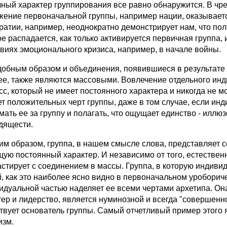
чный характер группирования все равно обнаружится. В чре
жение первоначальной группы, например нации, оказываетс
ратии, например, неоднократно демонстрирует нам, что по
ое распадается, как только активируется первичная группа, 
овиях эмоционального кризиса, например, в начале войны.
ным образом и объединения, появившиеся в результате ре
ее, также являются массовыми. Вовлечение отдельного ин
сс, который не имеет постоянного характера и никогда не м
ет положительных черт группы, даже в том случае, если ин
ать ее за группу и полагать, что ощущает единство - иллюз
дящести.
 образом, группа, в нашем смысле слова, представляет со
ую постоянный характер. И независимо от того, естественн
астирует с соединением в массы. Группа, в которую индиви
й, как это наиболее ясно видно в первоначальном уроборич
идуальной частью наделяет ее всеми чертами архетипа. Он
тер и лидерство, является нуминозной и всегда "совершенно
твует основатель группы. Самый отчетливый пример этого
изм.