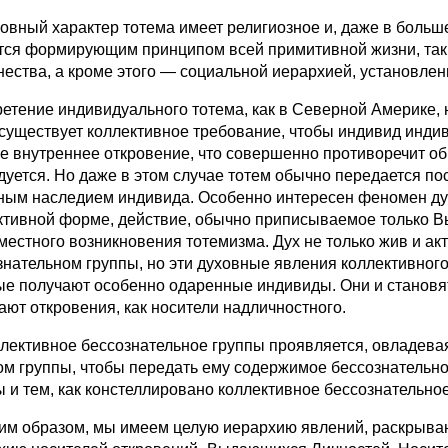
ный характер тотема имеет религиозное и, даже в большей
тся формирующим принципом всей примитивной жизни, так 
нества, а кроме этого — социальной иерархией, установлен
ение индивидуального тотема, как в Северной Америке, н
 существует коллективное требование, чтобы индивид индив
е внутреннее откровение, что совершенно противоречит об
дуется. Но даже в этом случае тотем обычно передается по
ным наследием индивида. Особенно интересен феномен духа
ктивной форме, действие, обычно приписываемое только 
местного возникновения тотемизма. Дух не только жив и акти
знательном группы, но эти духовные явления коллективного
ые получают особенно одаренные индивиды. Они и станов
ают откровения, как носители надличностного.
ктивное бессознательное группы проявляется, овладевая
ом группы, чтобы передать ему содержимое бессознательн
ы и тем, как констеллировано коллективное бессознательное
 образом, мы имеем целую иерархию явлений, раскрываю