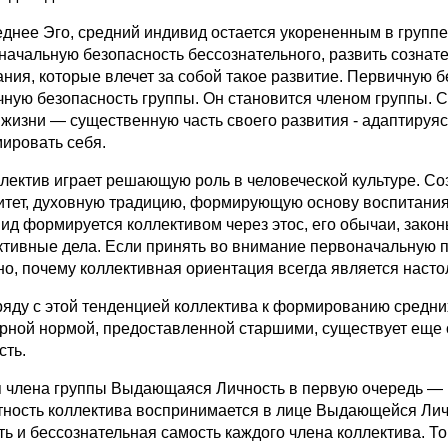
ее Эго, средний индивид остается укорененным в группе, 
начальную безопасность бессознательного, развить сознате
ания, которые влечет за собой такое развитие. Первичную 
чную безопасность группы. Он становится членом группы. 
 жизни — существенную часть своего развития - адаптируяс
ировать себя.
ктив играет решающую роль в человеческой культуре. Со
итет, духовную традицию, формирующую основу воспитания,
ид формируется коллективом через этос, его обычаи, законы
ктивные дела. Если принять во внимание первоначальную п
но, почему коллективная ориентация всегда является наст
у с этой тенденцией коллектива к формированию средних 
урной нормой, предоставленной старшими, существует еще
сть.
лена группы Выдающаяся Личность в первую очередь — но
тность коллектива воспринимается в лице Выдающейся Лич
ь и бессознательная самость каждого члена коллектива. То,