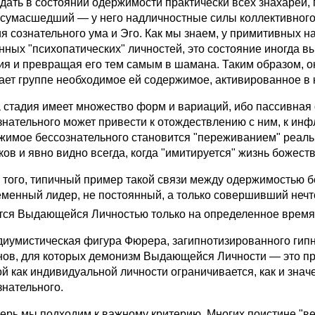
дать в состоянии одержимости практически всех знахарей, п
 сумасшедший — у него надличностные силы коллективного
ия сознательного ума и Эго. Как мы знаем, у примитивных 
нных "психопатических" личностей, это состояние иногда в
ия и превращая его тем самым в шамана. Таким образом, о
ает группе необходимое ей содержимое, активированное в 
тадия имеет множество форм и вариаций, ибо пассивная
знательного может привести к отождествлению с ним, к инфл
жимое бессознательного становится "переживанием" реально
ков и явно видно всегда, когда "имитируется" жизнь божест
 того, типичный пример такой связи между одержимостью 
еменный лидер, не постоянный, а только совершивший неч
тся Выдающейся Личностью только на определенное время
мистическая фигура Фюрера, загипнотизированного гипнот
ов, для которых демонизм Выдающейся Личности — это про
ой как индивидуальной личности ограничивается, как и зна
знательного.
ь мы подходим к важному критерию. Многих поистине "велик