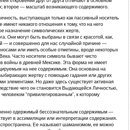
ей откровений друг от друга отличают в основном
ях; второе — масштаб возникающего содержимого.
ность, выступающая только как пассивный носитель
е имеют никакого отношения к тому, что на него
ое назначение символических жертв,
. Они могут быть выбраны в связи с красотой, как,
ой — и совершенно для нас случайной причине —
биносами или иметь особые отметины, вроде некоторых
Века. Часто носители символа бывают чисто
ов войны в древней Мексике. Эта форма не имеет
ецируемым на нее содержимым. Она основана на
., выбирающих жертву с помощью гадания или других
ыми элементами. Но даже здесь существует активная
ледствие чего он становится Выдающейся Личностью,
о человеком "привилегированным", к которому
твенно одержимый бессознательным содержимым —
ствует в ассимиляции или интерпретации содержания.
аспространена. Ее называют шаманизмом, ее можно