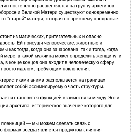
хетип постепенно расщепляется на группу архетипов.
уроборосе и Великой Матери существуют одновременно,
 от "старой" матери, которая по прежнему продолжает
оит из магических, притягательных и опасно
удрость. Ей присущи человеческие, животные и
как тогда, когда она зачарована, так и тогда, когда
ой мере, в какой мужчина может определить женщину; и
а, в конце концов она входит в человеческую сферу,
ь просто идолом, требующим поклонения.
еристиками анима располагается на границах
тавляет собой ассимилируемую часть структуры.
вает и становится функцией взаимосвязи между Эго и
ии архетипа, историческое значение которого для
пленницей — мы можем сделать связь с
го формах всегда является продуктом слияния