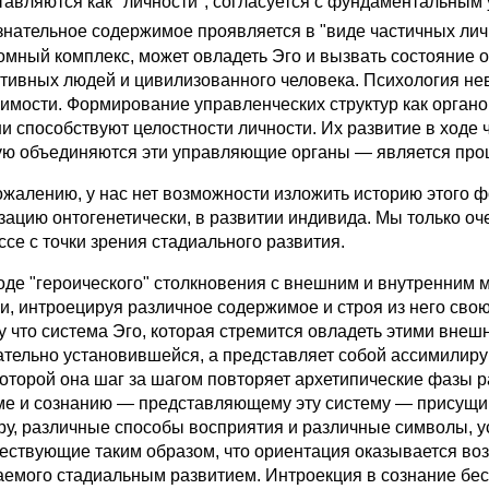
тавляются как "личности", согласуется с фундаментальным 
знательное содержимое проявляется в "виде частичных лич
омный комплекс, может овладеть Эго и вызвать состояние о
тивных людей и цивилизованного человека. Психология не
имости. Формирование управленческих структур как органо
ни способствуют целостности личности. Их развитие в ходе 
ую объединяются эти управляющие органы — является проц
алению, у нас нет возможности изложить историю этого ф
зацию онтогенетически, в развитии индивида. Мы только оче
ссе с точки зрения стадиального развития.
е "героического" столкновения с внешним и внутренним 
и, интроецируя различное содержимое и строя из него свою
у что система Эго, которая стремится овладеть этими внеш
ательно установившейся, а представляет собой ассимилиру
которой она шаг за шагом повторяет архетипические фазы р
ме и сознанию — представляющему эту систему — присущи 
иру, различные способы восприятия и различные символы, 
ествующие таким образом, что ориентация оказывается воз
аемого стадиальным развитием. Интроекция в сознание бес