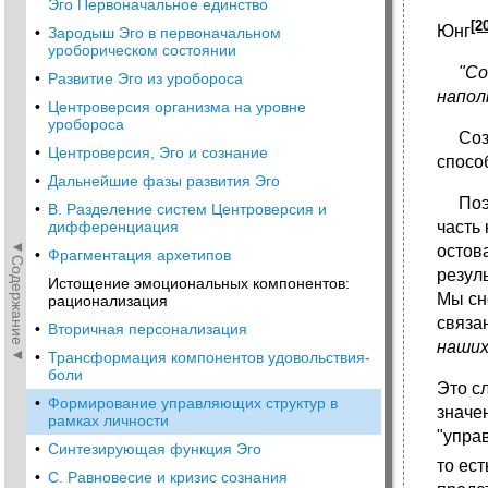
Эго Первоначальное единство
[2
Юнг
•
Зародыш Эго в первоначальном
уроборическом состоянии
"Со
•
Развитие Эго из уробороса
напол
•
Центроверсия организма на уровне
уробороса
Созна
•
Центроверсия, Эго и сознание
спосо
•
Дальнейшие фазы развития Эго
Поэто
•
В. Разделение систем Центроверсия и
дифференциация
часть
◄Содержание◄
остов
•
Фрагментация архетипов
резул
Истощение эмоциональных компонентов:
Мы сн
рационализация
связа
•
Вторичная персонализация
наши
•
Трансформация компонентов удовольствия-
боли
Это с
•
Формирование управляющих структур в
значе
рамках личности
"упра
•
Синтезирующая функция Эго
то ест
•
С. Равновесие и кризис сознания