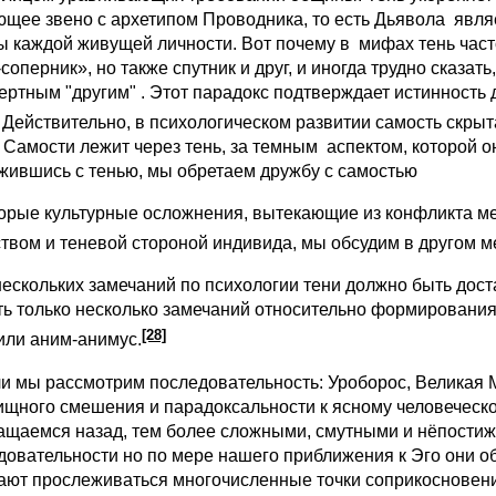
ющее звено с архетипом Проводника, то есть Дьявола являе
ы каждой живущей личности. Вот почему в мифах тень часто
соперник», но также спутник и друг, и иногда трудно сказат
ертным "другим" . Этот парадокс подтверждает истинность 
 Действительно, в психологическом развитии самость скрыта
к Самости лежит через тень, за темным аспектом, которой он
жившись с тенью, мы обретаем дружбу с самостью
орые культурные осложнения, вытекающие из конфликта ме
твом и теневой стороной индивида, мы обсудим в другом м
нескольких замечаний по психологии тени должно быть до
ть только несколько замечаний относительно формирования
[28]
или аним-анимус.
мы рассмотрим последовательность: Уроборос, Великая Ма
ищного смешения и парадоксальности к ясному человеческ
ащаемся назад, тем более сложными, смутными и нёпостиж
довательности но по мере нашего приближения к Эго они 
ают прослеживаться многочисленные точки соприкосновен