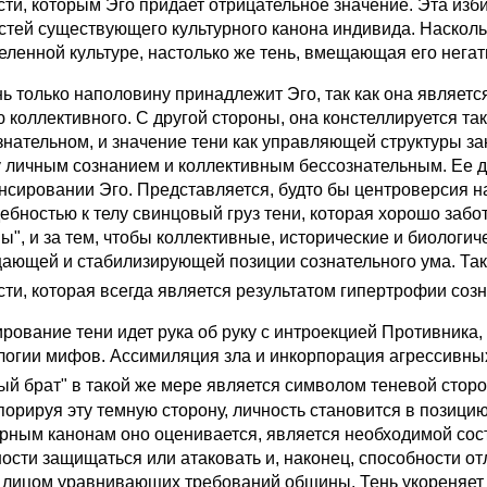
сти, которым Эго придает отрицательное значение. Эта изб
стей существующего культурного канона индивида. Насколь
еленной культуре, настолько же тень, вмещающая его негат
ь только наполовину принадлежит Эго, так как она является
ю коллективного. С другой стороны, она констеллируется т
знательном, и значение тени как управляющей структуры з
 личным сознанием и коллективным бессознательным. Ее де
нсировании Эго. Представляется, будто бы центроверсия н
ебностью к телу свинцовый груз тени, которая хорошо забот
ны", и за тем, чтобы коллективные, исторические и биологи
ающей и стабилизирующей позиции сознательного ума. Так
сти, которая всегда является результатом гипертрофии соз
рование тени идет рука об руку с интроекцией Противника, 
логии мифов. Ассимиляция зла и инкорпорация агрессивных
ый брат" в такой же мере является символом теневой сторо
порируя эту темную сторону, личность становится в позицию
урным канонам оно оценивается, является необходимой сос
ности защищаться или атаковать и, наконец, способности от
 лицом уравнивающих требований общины. Тень укореняет л