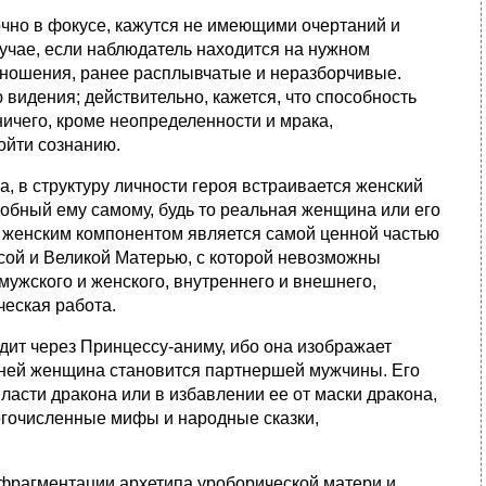
очно в фокусе, кажутся не имеющими очертаний и
лучае, если наблюдатель находится на нужном
тношения, ранее расплывчатые и неразборчивые.
видения; действительно, кажется, что способность
ничего, кроме неопределенности и мрака,
тойти сознанию.
 в структуру личности героя встраивается женский
добный ему самому, будь то реальная женщина или его
м женским компонентом является самой ценной частью
сой и Великой Матерью, с которой невозможны
ужского и женского, внутреннего и внешнего,
ческая работа.
ит через Принцессу-аниму, ибо она изображает
 ней женщина становится партнершей мужчины. Его
асти дракона или в избавлении ее от маски дракона,
ногочисленные мифы и народные сказки,
рагментации архетипа уроборической матери и