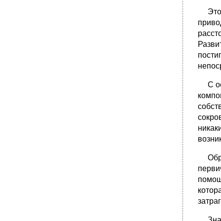
Это п
приво
расст
Разви
пости
непос
С осв
компо
собст
сокро
никак
возни
Обрат
перви
помощ
котор
затра
Значи