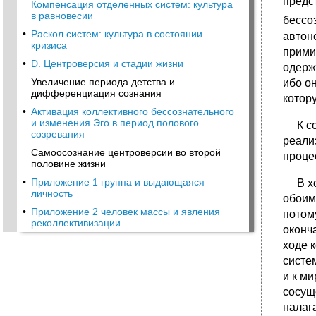
предс
Компенсация отделенных систем: культура
в равновесии
бессо
•
Раскол систем: культура в состоянии
автон
кризиса
прими
•
D. Центроверсия и стадии жизни
одерж
Увеличение периода детства и
ибо о
дифференциация сознания
котор
•
Активация коллективного бессознательного
и изменения Эго в период полового
К сож
созревания
реали
Самоосознание центроверсии во второй
проце
половине жизни
•
Приложение 1 группа и выдающаяся
В ход
личность
обоим
•
Приложение 2 человек массы и явления
потом
реколлективизации
оконч
ходе 
систе
и к м
сосущ
налаг