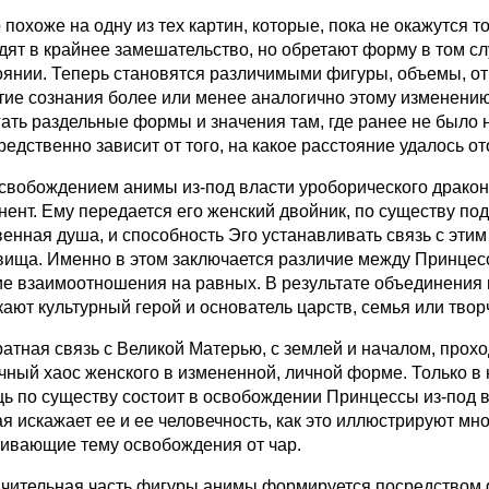
охоже на одну из тех картин, которые, пока не окажутся т
дят в крайнее замешательство, но обретают форму в том с
оянии. Теперь становятся различимыми фигуры, объемы, о
тие сознания более или менее аналогично этому изменению 
гать раздельные формы и значения там, где ранее не было 
редственно зависит от того, на какое расстояние удалось о
обождением анимы из-под власти уроборического дракона,
нент. Ему передается его женский двойник, по существу по
венная душа, и способность Эго устанавливать связь с эти
вища. Именно в этом заключается различие между Принцес
ие взаимоотношения на равных. В результате объединения м
кают культурный герой и основатель царств, семья или твор
ная связь с Великой Матерью, с землей и началом, проход
чный хаос женского в измененной, личной форме. Только в
ь по существу состоит в освобождении Принцессы из-под вл
ая искажает ее и ее человечность, как это иллюстрируют м
гивающие тему освобождения от чар.
тельная часть фигуры анимы формируется посредством ф