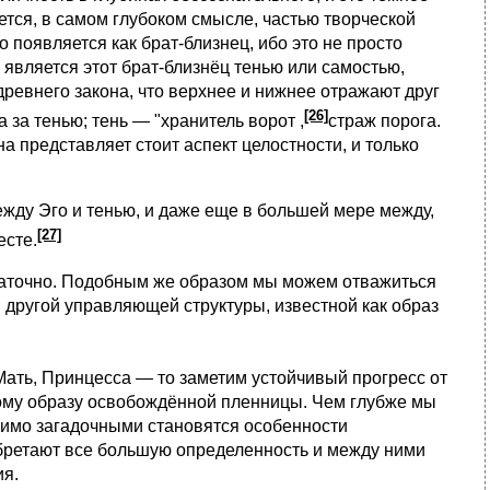
тся, в самом глубоком смысле, частью творческой
 появляется как брат-близнец, ибо это не просто
ь, является этот брат-близнёц тенью или самостью,
древнего закона, что верхнее и нижнее отражают друг
[26]
 за тенью; тень — "хранитель ворот ,
страж порога.
а представляет стоит аспект целостности, и только
жду Эго и тенью, и даже еще в большей мере между,
[27]
есте.
статочно. Подобным же образом мы можем отважиться
 другой управляющей структуры, известной как образ
ть, Принцесса — то заметим устойчивый прогресс от
ому образу освобождённой пленницы. Чем глубже мы
имо загадочными становятся особенности
обретают все большую определенность и между ними
ия.