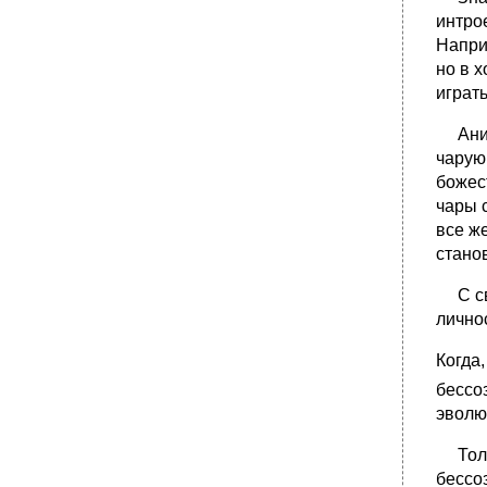
интро
Напри
но в 
играт
Анима
чарую
божес
чары 
все же
стано
С сво
лично
Когда
бессо
эволю
Тольк
бессо