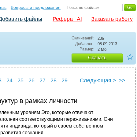
язь
Вопросы и предложения
Добавить файлы
Реферат AI
Заказать работу
Скачиваний:
236
Добавлен:
08.09.2013
Размер:
2 Мб
☆
Скачать
3
24
25
26
27
28
29
Следующая >
>>
ктур в рамках личности
ленным уровням Эго, которые отвечают
наполнен соответствующими переживаниями. Они
мяти индивида, который в своем собственном
развития сознания.