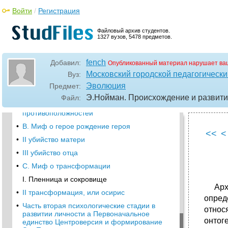
сознания введение
Войти
/
Регистрация
•
Часть первая Мифологические стадии
эволюции сознания а. Миф сотворения
Файловый архив студентов.
I. Уроборос
1327 вузов, 5478 предметов.
•
II великая мать Эго под господством
Уробороса
fench
Добавил:
Опубликованный материал нарушает ва
•
Сферы Ужасной Матери
Московский городской педагогически
Вуз:
•
Отношения между сыном-любовником и
Эволюция
Предмет:
Великой Матерью
Э.Нойман. Происхождение и развити
Файл:
•
III разделение прародителей мира: принцип
противоположностей
•
В. Миф о герое рождение героя
<<
<
•
II убийство матери
•
III убийство отца
•
C. Миф о трансформации
I. Пленница и сокровище
Архет
•
II трансформация, или осирис
опред
•
Часть вторая психологические стадии в
относ
развитии личности а Первоначальное
онтог
единство Центроверсия и формирование