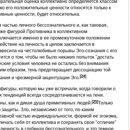
ирательная оценка коллективно определяется классом
ко его положительные ценности относятся только к
ивные ценности, будет относительна.
 частью личного бессознательного и, как таковая,
акже фигурой Противника в коллективном
аключается именно в ее промежуточном положении
йствие на личность в целом заключается в
авесила на честолюбивые порывы Эго-сознания с его
ится о том, чтобы не было никаких попыток "достать
ческие условия человека не остались без внимания
им образом, тень предотвращает диссоциацию той
[24]
нания и чрезмерной акцентуации Эго.
фигуры, которую мы уже встречали, когда говорили о
 тенденций всегда сосредотачиваются на тени.
[25]
ны, как и дикая душа примитивных людей.
Только
 защиты. Зло, независимо от того, по каким
тавной частью индивидуальности, формой ее эгоизма,
личать себя от коллектива и сохранять свое "отличие"
ичность в глубинах бессознательного, и это темное