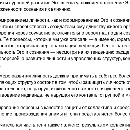
итых уровней развития Эго всегда усложняет положение Эг
рженности сознания их влиянию.
рованием личности, как и формированием Эго и сознания,
, чтобы способствовать созидательному единству живого орг
орения через соучастие исключительно вероятна, но для со
а. Те процессы, которые мы уже описали — а именно, фраг
нентов, вторичная персонализация, дефляция бессознател
льность Эго и сознания — несмотря на их тенденцию расщ
оверсией, а развитие личности и управляющих структур, ко
.
ре развития личность должна принимать в себя все более
ляющих структур состоит в том, чтобы защищать личность о
знательного, не разрушая жизненно важного связующего зве
твование индивида, не нарушая его контакты с группой и м
рование персоны в качестве защиты от коллектива и средс
нение происхождения анимы и тени представляется более 
тельная часть тени также является результатом коллектив