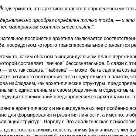
0]
подчеркивал, что архетипы являются определенными толь
держательно прообраз определен только тогда, — и это 
нен материалом сознательного опыта".
тельное восприятие архетипа заключается соответственн
бе, посредством которого трансперсональное становится р
му то, каким образом в индивидуальном плане переживают
 которой составляет "личное" бессознательное. В связи с э
а — его, так сказать, "набивка" — может быть сделана созн
ьтате активного повторения этого содержимого в памяти, ч
ова наблюдаем, как архетипические структуры, предопред
нными с единственным в своем роде личным содержимым, п
х
будущих переживаний предопределяется архетипами но то
лияние архетипических и индивидуальных черт особенно я
ние для формирования и развития личности, а именно, в о
вляющих структур". Наряду с Эго аналитическая психология
ь, целостность психики, персону, аниму (или анимус у женщи