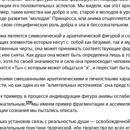
екции его положительных аспектов. Мы видели, как этот ар
мер, такие качества как добро и зло, старое и молодое в 
ходе развития "молодая" Принцесса, или анима отщепляется
ь свою специфическую роль добра и зла в бессознательном.
 является символической и архетипической фигурой и сост
щих элементов которые несут с собой как безумие, так и м
твенные черты, она может принимать соответствующие формы 
с нее сняты. Как душа она может быть определена лишь в т
, хотя по своей значимости и силе она превосходит человек
вится «Ты» с которым может общаться "я", и перестает быт
ими смешаннными архетипическими и личностными характ
сти, но как один из ее "влиятельных источников" она предс
, к примеру, в процессе индивидуации фигура анимы ослабе
[29]
знательным,
мы имеем пример фрагментации и ассимиляц
ции сознания мы пытались описать.
о установив связь с реальностью души — освобожденной 
знательным поистине творческой, ибо творчество во всех е