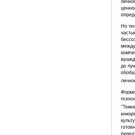
лично
ценно
опред
Но тен
часть
бессо
между
компе
вражд
до лу
обобщ
лично
Форми
психо
"Темн
инкор
культ
готов
перед