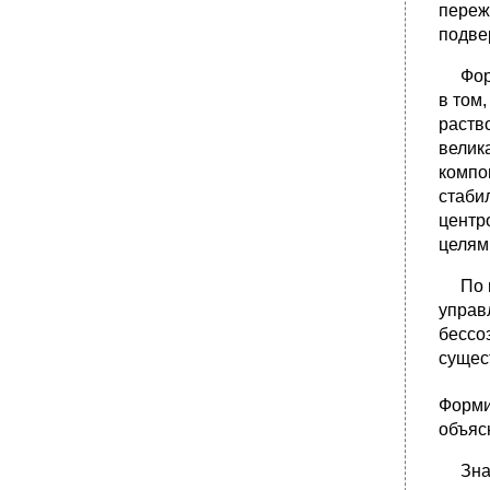
переж
подве
Форми
в том
раств
велик
компо
стаби
центр
целям
По ме
управ
бессо
сущес
Форми
объяс
Значи