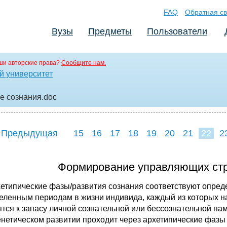
FAQ
Обратная св
Вузы
Предметы
Пользователи
ши авторские права?
Сообщите нам.
й университет
е сознания
.doc
 Предыдущая
15
16
17
18
19
20
21
22
2
Формирование управляющих стру
ипические фазы/развития сознания соответствуют опреде
еленным периодам в жизни индивида, каждый из которых 
ятся к запасу личной сознательной или бессознательной па
енетическом развитии проходит через архетипические фазы 