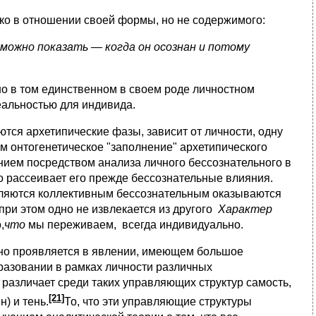
ко в отношении своей формы, но не содержимого:
можно показать — когда он осознан и потому
о в том единственном в своем роде личностном
еальностью для индивида.
ся архетипические фазы, зависит от личности, одну
тим онтогенетическое "заполнение" архетипического
анием посредством анализа личного бессознательного в
то рассеивает его прежде бессознательные влияния.
еляются коллективным бессознательным оказываются
ри этом одно не извлекается из другого
Характер
,
что
мы переживаем, всегда индивидуально.
сно проявляется в явлении, имеющем большое
бразовании в рамках личности различных
 различает среди таких управляющих структур самость,
[21]
н) и тень.
То, что эти управляющие структуры