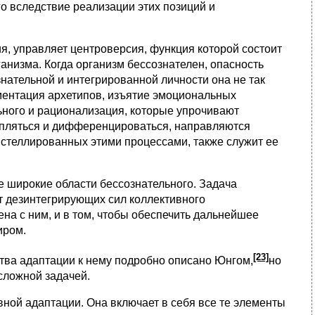
о вследствие реализации этих позиций и
 управляет центроверсия, функция которой состоит
анизма. Когда организм бессознателен, опасность
знательной и интегрированной личности она не так
ментация архетипов, изъятие эмоциональных
ьного и рационализация, которые упрочивают
епляться и дифференцироваться, направляются
нстеллированных этими процессами, также служит ее
 широкие области бессознательного. Задача
т дезинтегрирующих сил коллективного
на с ним, и в том, чтобы обеспечить дальнейшее
иром.
[23]
тва адаптации к нему подробно описано Юнгом,
но
сложной задачей.
ной адаптации. Она включает в себя все те элементы