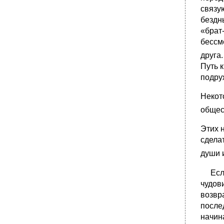
связу
бездн
«брат-
бессм
друга.
Путь 
подру
Некот
общес
Этих 
сдела
души 
Если 
чудов
возвр
после
начин