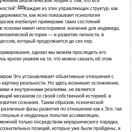
учением аналитической теории о том, что все
[22]
ностей".
Каждая из этих управляющих структур, как
держимости, как ясно показывает психология
врозов изобилует примерами таких состояний
в психики имеет неоспоримое значение для индивида,
человеческой истории — и развитие личности, в
ессом, который продолжается до сих пор.
ормирования, однако мы можем проследить его
нь кратко укажем на то, что можно сказать об этом
миром Эго устанавливает объективные отношения с
 картину реальности. Но здесь возникает осложнение,
ними и внутренними реалиями, не является
ющий механизм со своей собственной историей, в
азвития сознания. Таким образом, психической
различные фазы развития по отношению как к Эго, так
успешные и неудачные попытки ассимиляции,
можной только посредством иерархического порядка,
сознательных позиций, которые уже были пройдены, и