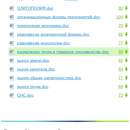
ОЛИГОПОЛИЯ.doc
90
организационные формы предприятий.doc
104
переходная экономика.doc
79
равновесие конкурентной фирмы.doc
85
равновесие монополии.doc
77
разделение труда и товарное производство.doc
90
рынок земли.doc
91
рынок капитала.doc
93
рынок общая характеристика.doc
77
рынок труда.doc
89
СНС.doc
73