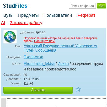
Вузы
Предметы
Пользователи
Реферат
AI
Заказать работу
Upload
Добавил:
Опубликованный материал нарушает ваши авторские
права?
Сообщите нам.
Уральский Государственный Университет
Вуз:
Путей Сообщения
Экономика
Предмет:
Ekonomika_lektsii
/
Иохин
/ разделение труда
Файл:
и товарное производство
.doc
Скачиваний:
90
Добавлен:
17.05.2015
Размер:
112 Кб
☆
Скачать