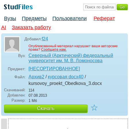
Вузы
Предметы
Пользователи
Реферат
AI
Заказать работу
f24
Добавил:
Опубликованный материал нарушает ваши авторские
права?
Сообщите нам.
Северный (Арктический) федеральный
Вуз:
университет им. М. В. Ломоносова
[НЕСОРТИРОВАННОЕ]
Предмет:
Архив2
/
курсовая docx40
/
Файл:
kursovoy_proekt_Obedkova_3
.docx
Скачиваний:
114
Добавлен:
07.08.2013
Размер:
1 Мб
☆
Скачать