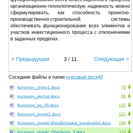
организационно-технологическую надежность можно
сформулировать, как способность проектно-
производственно-строительной систе­мы
обеспечивать функционирование всех элементов и
участ­ков инвестиционного процесса с отклонениями
в заданных пределах.
< Предыдущая
3 / 11
Следующая >
Соседние файлы в папке
курсовая docx40
kursovoy_chisty1.docx
70
kursovoy_pechat.docx
86
Kursovoy_po_RI.docx
132
Kursovoy_proek1.docx
121
Kursovoy_proekt-Metallicheskie_konstruktsii.docx
166
kursovoy_proekt_Obedkova_3.docx
114