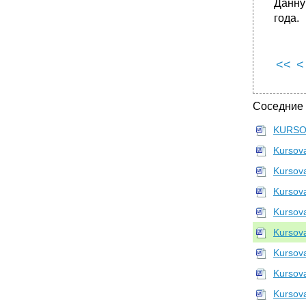
Данну
года.
<<
<
Соседние
KURSO
Kursov
Kursov
Kursov
Kursov
Kursov
Kursov
Kursov
Kursov