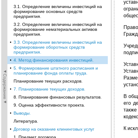
устав
3.1. Определение величины инвестиций на
огран
формирование основных средств
общес
предприятия.
3.2. Определение величины инвестиций на
Право
формирование нематериальных активов
Гражд
предприятия.
•
3.3. Определение величины инвестиций на
Учред
формирование оборотных средств
предприятия.
подпи
•
4. Метод финансирования инвестиций.
Устав
•
5. Формирование штатного расписания и
Устав
◄Содержание◄
планирование фонда оплаты труда.
Разме
Планирование текущих расходов.
устан
•
7. Планирование текущих доходов.
В общ
8. Планирование финансовых результатов.
его д
9. Оценка эффективности проекта.
также
•
Выводы.
кодек
Литература.
К иск
•
Договор на оказание клининговых услуг
1. Предмет договора