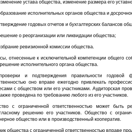
изменение устава общества, изменение размера его уставно
образование исполнительных органов общества и досрочно
утверждение годовых отчетов и бухгалтерских балансов об
решение о реорганизации или ликвидации общества;
избрание ревизионной комиссии общества.
сы, отнесенные к исключительной компетенции общего со
 решение исполнительного органа общества.
проверки и подтверждения правильности годовой ф
ственностью оно вправе ежегодно привлекать професси
есами с обществом или его участниками. Аудиторская про
также проведена по требованию любого из его участников.
тво с ограниченной ответственностью может быть р
гласному решению его участников. Общество с огранич
нерное общество или в производственный кооператив.
ник общества с ограниченной ответственностью вправе про