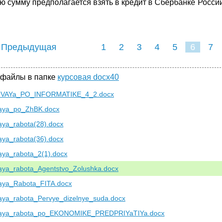
ю сумму предполагается взять в кредит в Сбербанке России
 Предыдущая
1
2
3
4
5
6
7
 файлы в папке
курсовая docx40
VAYa_PO_INFORMATIKE_4_2.docx
aya_po_ZhBK.docx
aya_rabota(28).docx
aya_rabota(36).docx
aya_rabota_2(1).docx
aya_rabota_Agentstvo_Zolushka.docx
aya_Rabota_FITA.docx
aya_rabota_Pervye_dizelnye_suda.docx
aya_rabota_po_EKONOMIKE_PREDPRIYaTIYa.docx