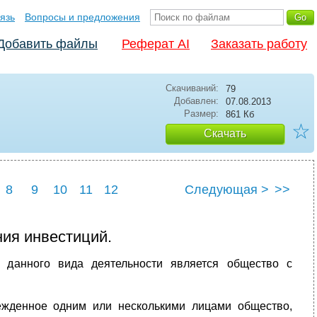
язь
Вопросы и предложения
Добавить файлы
Реферат AI
Заказать работу
Скачиваний:
79
Добавлен:
07.08.2013
Размер:
861 Кб
☆
Скачать
8
9
10
11
12
Следующая >
>>
ия инвестиций.
 данного вида деятельности является общество с
ежденное одним или несколькими лицами общество,