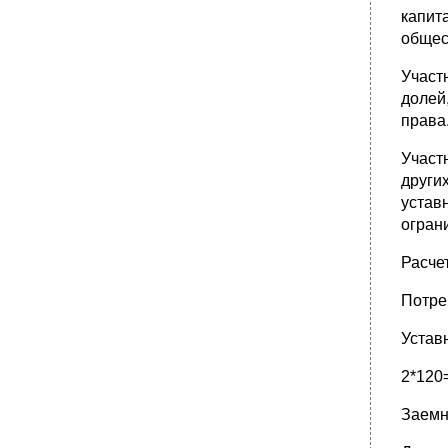
капит
общес
Участ
долей
права
Участ
други
устав
огран
Расче
Потре
Устав
2*120=
Заемны