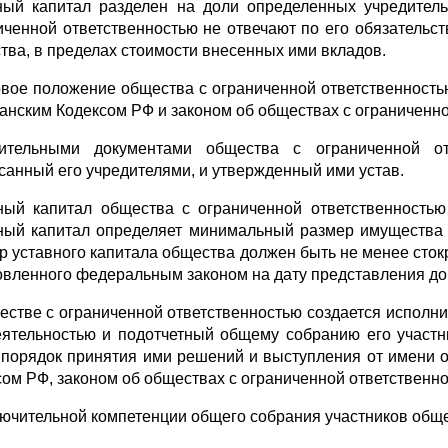
ный капитал разделен на доли определенных учредител
иченной ответственностью не отвечают по его обязательст
тва, в пределах стоимости внесенных ими вкладов.
вое положение общества с ограниченной ответственностью
анским Кодексом РФ и законом об обществах с ограниченно
ительными документами общества с ограниченной от
санный его учредителями, и утвержденный ими устав.
ный капитал общества с ограниченной ответственностью 
ный капитал определяет минимальный размер имущества 
р уставного капитала общества должен быть не менее сто
овленного федеральным законом на дату представления до
естве с ограниченной ответственностью создается исполн
еятельностью и подотчетный общему собранию его участн
 порядок принятия ими решений и выступления от имени 
сом РФ, законом об обществах с ограниченной ответственн
лючительной компетенции общего собрания участников обще