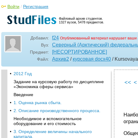
Войти
/
Регистрация
Файловый архив студентов.
1327 вузов, 5478 предметов.
f24
Добавил:
Опубликованный материал нарушает ваши 
Северный (Арктический) федеральны
Вуз:
[НЕСОРТИРОВАННОЕ]
Предмет:
Архив2
/
курсовая docx40
/ Kursovay
Файл:
•
2012 Год
Задание на курсовую работу по дисциплине
<<
<
«Экономика сферы сервиса»
Введение
•
1. Оценка рынка сбыта.
•
2. Описание производственного процесса.
Наибо
Необходимое и вспомогательное
огран
оборудование и его стоимость
•
3. Определение величины начального
Общес
капитала.