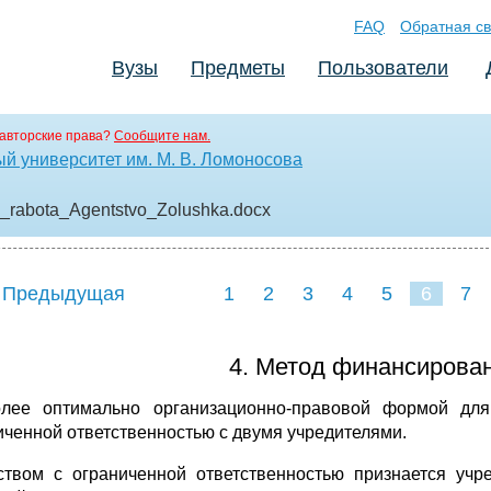
FAQ
Обратная св
Вузы
Предметы
Пользователи
авторские права?
Сообщите нам.
й университет им. М. В. Ломоносова
a_rabota_Agentstvo_Zolushka
.docx
 Предыдущая
1
2
3
4
5
6
7
4. Метод финансирован
лее оптимально организационно-правовой формой для
иченной ответственностью с двумя учредителями.
твом с ограниченной ответственностью признается учр